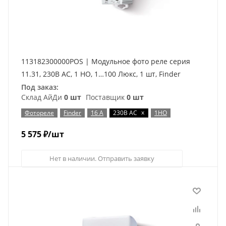
113182300000POS | Модульное фото реле серия
11.31, 230В AC, 1 НО, 1…100 Люкс, 1 шт, Finder
Под заказ:
Склад АйДи
0 шт
Поставщик
0 шт
x
Фотореле
Finder
16 А
230В AC
1НО
5 575
₽
/шт
Нет в наличии. Отправить заявку