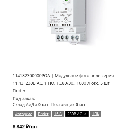
114182300000POA | Модульное фото реле серия
11.43, 230В AC, 1 НО, 1…80/30…1000 Люкс, 5 шт,
Finder
Под заказ:
Склад АйДи
0 шт
Поставщик
0 шт
x
Фотореле
Finder
16 А
230В AC
1ПК
8 842
₽
/шт