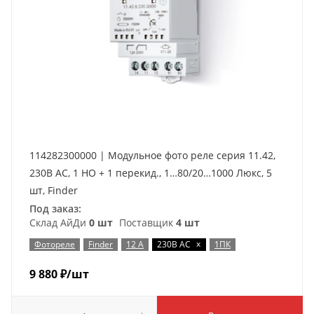
114282300000 | Модульное фото реле серия 11.42,
230В AC, 1 НО + 1 перекид., 1…80/20…1000 Люкс, 5
шт, Finder
Под заказ:
Склад АйДи
0 шт
Поставщик
4 шт
x
Фотореле
Finder
12 А
230В AC
1ПК
9 880
₽
/шт