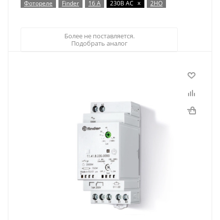
x
Фотореле
Finder
16 А
230В AC
2НО
Более не поставляется.
Подобрать аналог