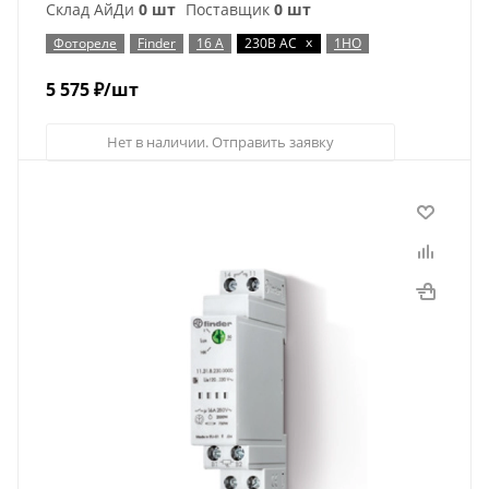
Склад АйДи
0 шт
Поставщик
0 шт
x
Фотореле
Finder
16 А
230В AC
1НО
5 575
₽
/шт
Нет в наличии. Отправить заявку