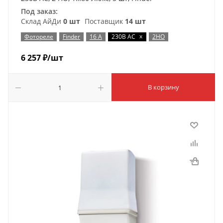
Под заказ:
Склад АйДи
0 шт
Поставщик
14 шт
x
Фотореле
Finder
16 А
230В AC
2НО
6 257
₽
/шт
В корзину