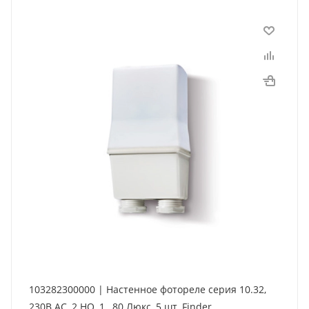
103282300000 | Настенное фотореле серия 10.32,
230В AC, 2 НО, 1…80 Люкс, 5 шт, Finder