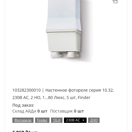
103282300010 | Настенное фотореле серия 10.32,
230В AC, 2 НО, 1…80 Люкс, 5 шт, Finder
Под заказ:
Склад АйДи
0 шт
Поставщик
0 шт
x
Фотореле
Finder
16 А
230В AC
2НО