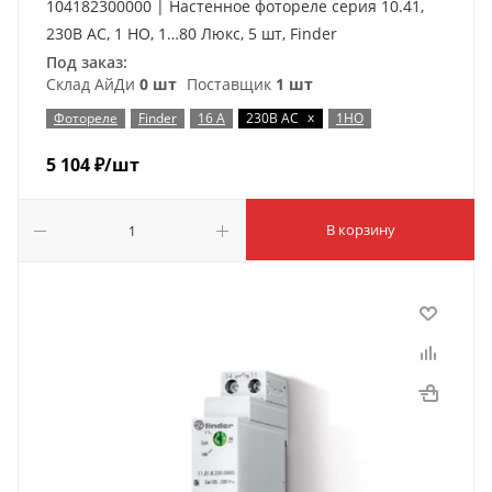
104182300000 | Настенное фотореле серия 10.41,
230В AC, 1 НО, 1…80 Люкс, 5 шт, Finder
Под заказ:
Склад АйДи
0 шт
Поставщик
1 шт
x
Фотореле
Finder
16 А
230В AC
1НО
5 104
₽
/шт
В корзину