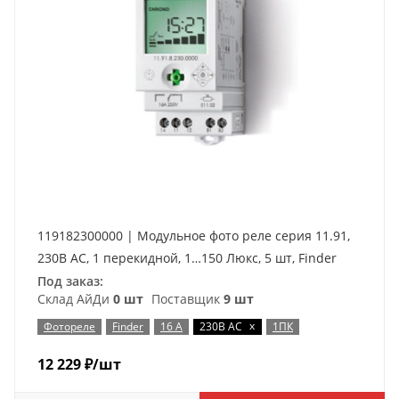
119182300000 | Модульное фото реле серия 11.91,
230В AC, 1 перекидной, 1…150 Люкс, 5 шт, Finder
Под заказ:
Склад АйДи
0 шт
Поставщик
9 шт
x
Фотореле
Finder
16 А
230В AC
1ПК
12 229
₽
/шт