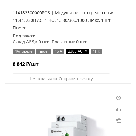
114182300000POS | Модульное фото реле серия
11.44, 230В AC, 1 НО, 1…80/30…1000 Люкс, 1 шт,
Finder
Под заказ:
Склад АйДи
0 шт
Поставщик
0 шт
x
Фотореле
Finder
16 А
230В AC
1ПК
8 842
₽
/шт
Нет в наличии. Отправить заявку