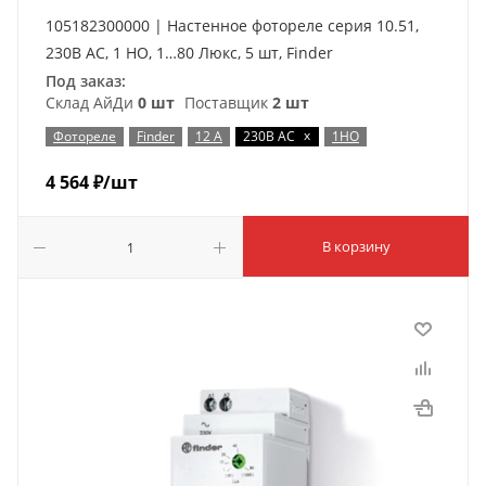
105182300000 | Настенное фотореле серия 10.51,
230В AC, 1 НО, 1…80 Люкс, 5 шт, Finder
Под заказ:
Склад АйДи
0 шт
Поставщик
2 шт
x
Фотореле
Finder
12 А
230В AC
1НО
4 564
₽
/шт
В корзину