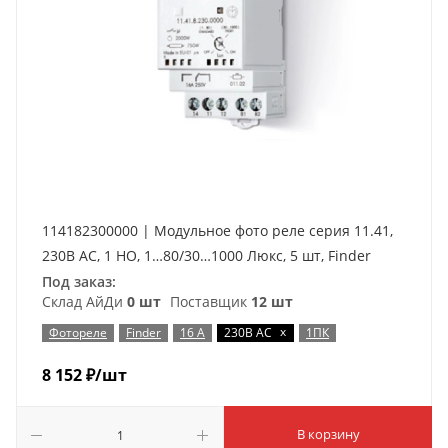
114182300000 | Модульное фото реле серия 11.41,
230В AC, 1 НО, 1…80/30…1000 Люкс, 5 шт, Finder
Под заказ:
Склад АйДи
0 шт
Поставщик
12 шт
x
Фотореле
Finder
16 А
230В AC
1ПК
8 152
₽
/шт
В корзину