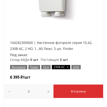
104282300000 | Настенное фотореле серия 10.42,
230В AC, 2 НО, 1…80 Люкс, 5 шт, Finder
Под заказ:
Склад АйДи
0 шт
Поставщик
5 шт
x
Фотореле
Finder
16 А
230В AC
2НО
6 395
₽
/шт
В корзину