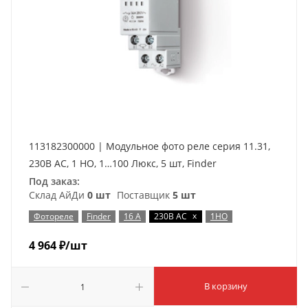
113182300000 | Модульное фото реле серия 11.31,
230В AC, 1 НО, 1…100 Люкс, 5 шт, Finder
Под заказ:
Склад АйДи
0 шт
Поставщик
5 шт
x
Фотореле
Finder
16 А
230В AC
1НО
4 964
₽
/шт
В корзину