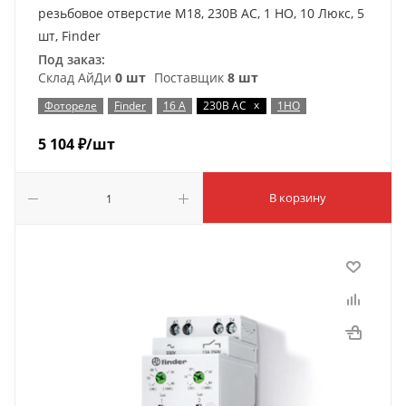
резьбовое отверстие М18, 230В AC, 1 НО, 10 Люкс, 5
шт, Finder
Под заказ:
Склад АйДи
0 шт
Поставщик
8 шт
x
Фотореле
Finder
16 А
230В AC
1НО
5 104
₽
/шт
В корзину