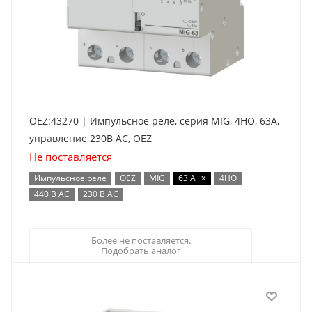
OEZ:43270 | Импульсное реле, серия MIG, 4НО, 63А,
управление 230В AC, OEZ
Не поставляется
x
Импульсное реле
OEZ
MIG
63 А
4НО
440 В AC
230 В AC
Более не поставляется.
Подобрать аналог