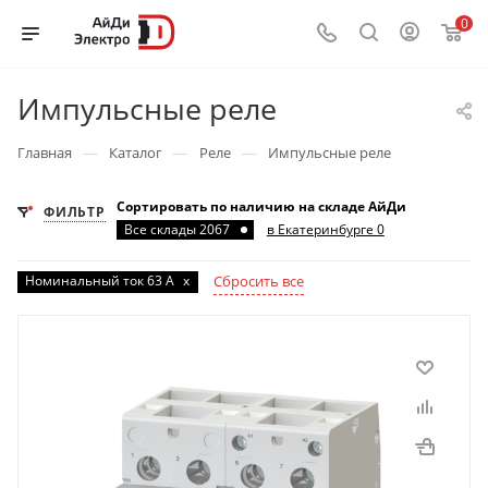
0
Импульсные реле
—
—
—
Главная
Каталог
Реле
Импульсные реле
Сортировать по наличию на складе АйДи
ФИЛЬТР
Все склады 2067
в Екатеринбурге 0
Номинальный ток 63 А
x
Сбросить все