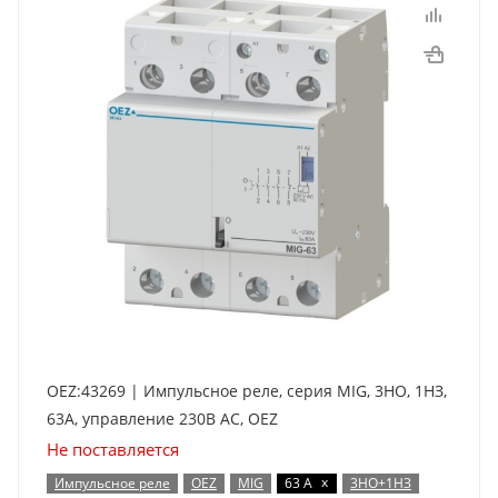
OEZ:43269 | Импульсное реле, серия MIG, 3НО, 1НЗ,
63А, управление 230В AC, OEZ
Не поставляется
x
Импульсное реле
OEZ
MIG
63 А
3НО+1НЗ