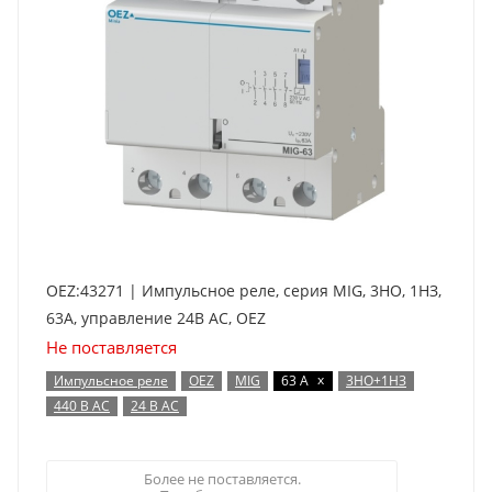
OEZ:43271 | Импульсное реле, серия MIG, 3НО, 1НЗ,
63А, управление 24В AC, OEZ
Не поставляется
x
Импульсное реле
OEZ
MIG
63 А
3НО+1НЗ
440 В AC
24 В AC
Более не поставляется.