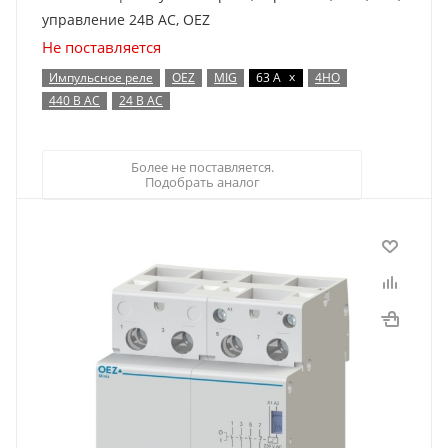
управление 24В AC, OEZ
Не поставляется
x
Импульсное реле
OEZ
MIG
63 А
4НО
440 В AC
24 В AC
Более не поставляется.
Подобрать аналог