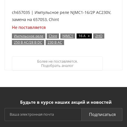
ch657035 | Импульсное реле NJMC1-16/2P AC230V,
замена на 657053, Chint
Не поставляется
x
Импульсное реле
Chint
NJMC1
16 А
2НО
250 В AC/28 В DC
230 В AC
Более не поставляется.
Подобрать аналог
Будьте в курсе наших акций и новостей
Подписаться