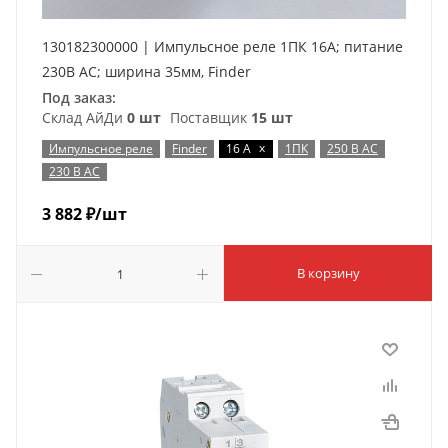
130182300000 | Импульсное реле 1ПК 16A; питание
230В АC; ширина 35мм, Finder
Под заказ:
Склад АйДи
0 шт
Поставщик
15 шт
x
Импульсное реле
Finder
16 А
1ПК
250 В AC
230 В AC
3 882
₽
/шт
В корзину