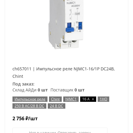
ch657011 | Импульсное реле NJMC1-16/1P DC24В,
Chint
Под заказ:
Склад АйДи
0 шт
Поставщик
0 шт
x
Импульсное реле
Chint
NJMC1
16 А
1НО
250 В AC/28 В DC
24 В DC
2 756
₽
/шт
Нет в наличии. Отправить заявку