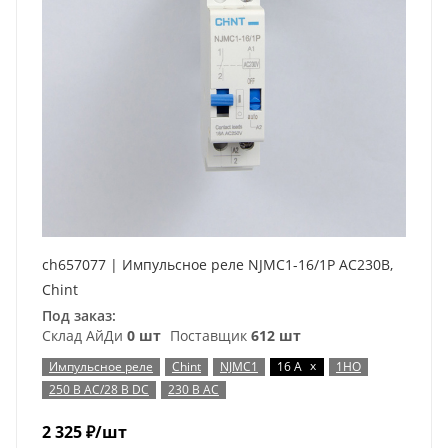
ch657077 | Импульсное реле NJMC1-16/1P AC230В,
Chint
Под заказ:
Склад АйДи
0 шт
Поставщик
612 шт
x
Импульсное реле
Chint
NJMC1
16 А
1НО
250 В AC/28 В DC
230 В AC
2 325
₽
/шт