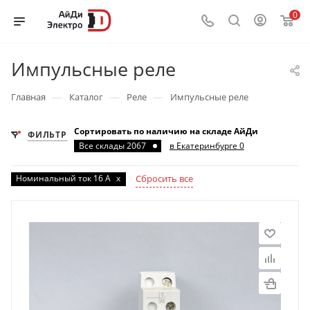
0
Импульсные реле
—
—
—
Главная
Каталог
Реле
Импульсные реле
Сортировать по наличию на складе АйДи
ФИЛЬТР
Все склады 2067
в Екатеринбурге 0
Номинальный ток 16 А
x
Сбросить все