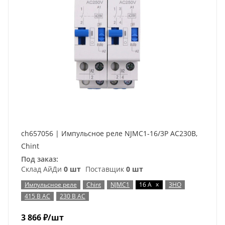
ch657056 | Импульсное реле NJMC1-16/3P AC230В,
Chint
Под заказ:
Склад АйДи
0 шт
Поставщик
0 шт
x
Импульсное реле
Chint
NJMC1
16 А
3НО
415 В AC
230 В AC
3 866
₽
/шт