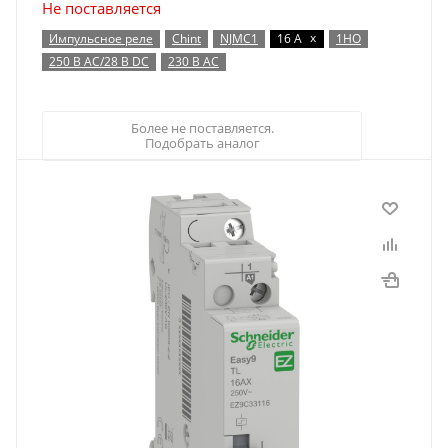
Не поставляется
x
Импульсное реле
Chint
NJMC1
16 А
1НО
250 В AC/28 В DC
230 В AC
Более не поставляется.
Подобрать аналог