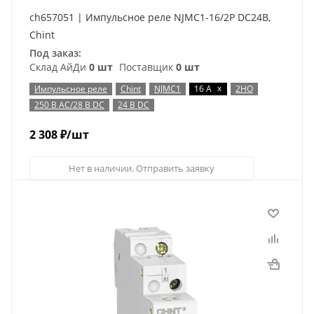
ch657051 | Импульсное реле NJMC1-16/2P DC24В,
Chint
Под заказ:
Склад АйДи
0 шт
Поставщик
0 шт
x
Импульсное реле
Chint
NJMC1
16 А
2НО
250 В AC/28 В DC
24 В DC
2 308
₽
/шт
Нет в наличии. Отправить заявку