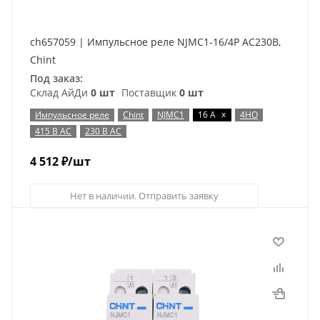
ch657059 | Импульсное реле NJMC1-16/4P AC230В,
Chint
Под заказ:
Склад АйДи
0 шт
Поставщик
0 шт
x
Импульсное реле
Chint
NJMC1
16 А
4НО
415 В AC
230 В AC
4 512
₽
/шт
Нет в наличии. Отправить заявку