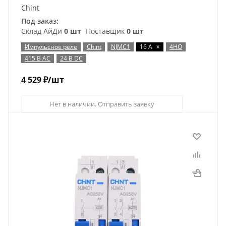
Chint
Под заказ:
Склад АйДи
0 шт
Поставщик
0 шт
x
Импульсное реле
Chint
NJMC1
16 А
4НО
415 В AC
24 В DC
4 529
₽
/шт
Нет в наличии. Отправить заявку