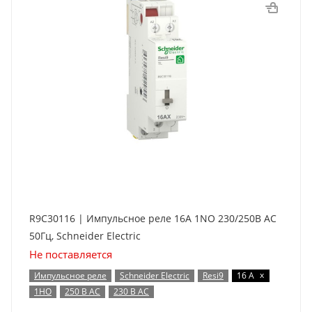
R9C30116 | Импульсное реле 16А 1NO 230/250В АС
50Гц, Schneider Electric
Не поставляется
x
Импульсное реле
Schneider Electric
Resi9
16 А
1НО
250 В AC
230 В AC