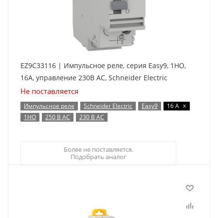
EZ9C33116 | Импульсное реле, серия Easy9, 1НО,
16A, управление 230В АС, Schneider Electric
Не поставляется
x
Импульсное реле
Schneider Electric
Easy9
16 А
1НО
250 В AC
230 В AC
Более не поставляется.
Подобрать аналог