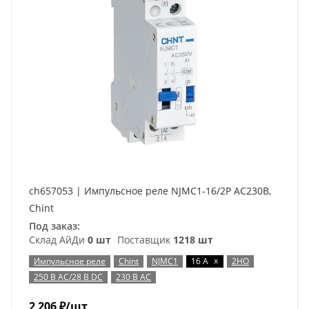
ch657053 | Импульсное реле NJMC1-16/2P AC230В,
Chint
Под заказ:
Склад АйДи
0 шт
Поставщик
1218 шт
x
Импульсное реле
Chint
NJMC1
16 А
2НО
250 В AC/28 В DC
230 В AC
2 206
₽
/шт