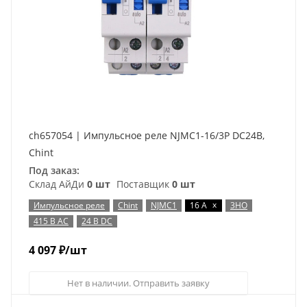
ch657054 | Импульсное реле NJMC1-16/3P DC24В,
Chint
Под заказ:
Склад АйДи
0 шт
Поставщик
0 шт
x
Импульсное реле
Chint
NJMC1
16 А
3НО
415 В AC
24 В DC
4 097
₽
/шт
Нет в наличии. Отправить заявку