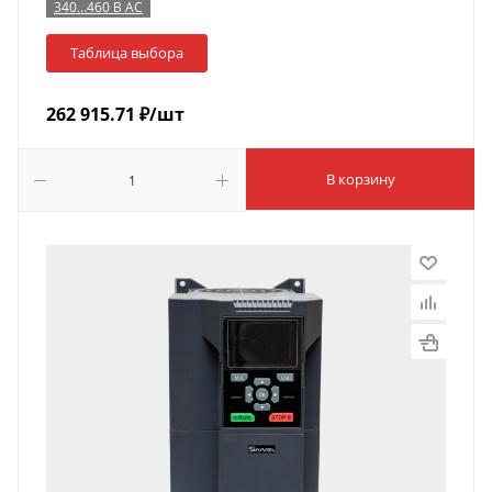
340…460 В AC
Таблица выбора
262 915.71
₽
/шт
В корзину