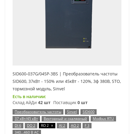
SID600-037G/045P-3BS | Преобразователь частоты
SID600, 37кВт - 150% или 45кВт - 120%, 3ф 380В, STO,
тормозной модуль, Sinvel
Есть в наличии:
Склад АйДи
42 шт
Поставщик
0 шт
Преобразователь частоты
Sinvel
SID600
37 кВт/45 кВт
Векторный и скалярный
Modbus RTU
x
DI 6
DO 2
RO 2
AI 2
AO 2
F 3
340…460 В AC