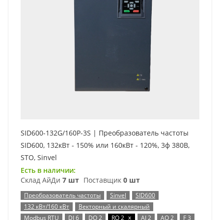
SID600-132G/160P-3S | Преобразователь частоты
SID600, 132кВт - 150% или 160кВт - 120%, 3ф 380В,
STO, Sinvel
Есть в наличии:
Склад АйДи
7 шт
Поставщик
0 шт
Преобразователь частоты
Sinvel
SID600
132 кВт/160 кВт
Векторный и скалярный
x
Modbus RTU
DI 6
DO 2
RO 2
AI 2
AO 2
F 3