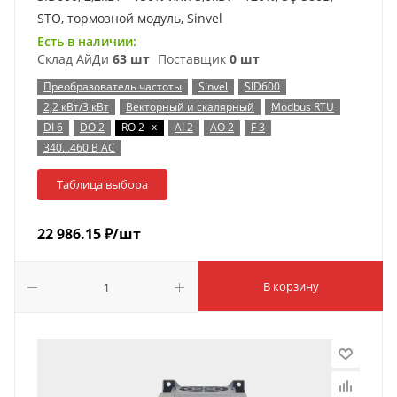
STO, тормозной модуль, Sinvel
Есть в наличии:
Склад АйДи
63 шт
Поставщик
0 шт
Преобразователь частоты
Sinvel
SID600
2,2 кВт/3 кВт
Векторный и скалярный
Modbus RTU
x
DI 6
DO 2
RO 2
AI 2
AO 2
F 3
340…460 В AC
Таблица выбора
22 986.15
₽
/шт
В корзину