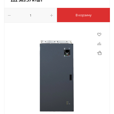
222 365.57
₽
/шт
В корзину