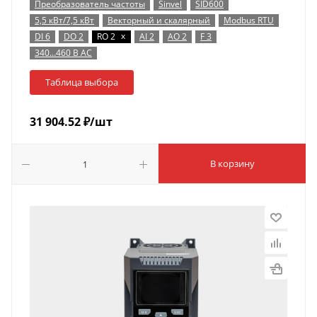
Преобразователь частоты
Sinvel
SID600
5,5 кВт/7,5 кВт
Векторный и скалярный
Modbus RTU
x
DI 6
DO 2
RO 2
AI 2
AO 2
F 3
340…460 В AC
Таблица выбора
31 904.52
₽
/шт
В корзину