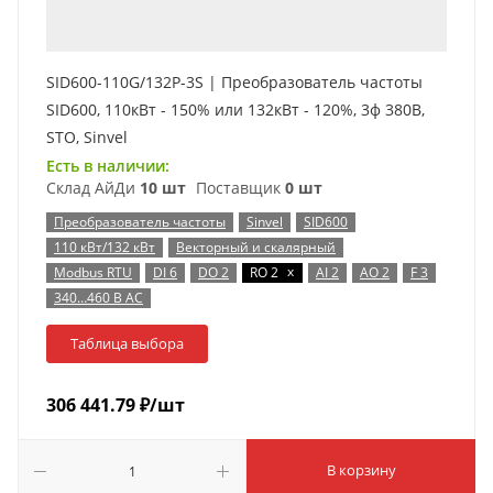
SID600-110G/132P-3S | Преобразователь частоты
SID600, 110кВт - 150% или 132кВт - 120%, 3ф 380В,
STO, Sinvel
Есть в наличии:
Склад АйДи
10 шт
Поставщик
0 шт
Преобразователь частоты
Sinvel
SID600
110 кВт/132 кВт
Векторный и скалярный
x
Modbus RTU
DI 6
DO 2
RO 2
AI 2
AO 2
F 3
340…460 В AC
Таблица выбора
306 441.79
₽
/шт
В корзину