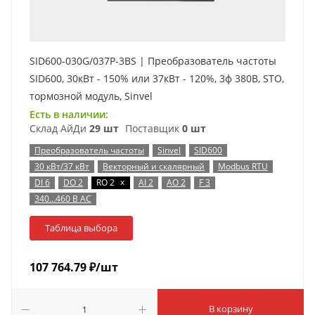
SID600-030G/037P-3BS | Преобразователь частоты
SID600, 30кВт - 150% или 37кВт - 120%, 3ф 380В, STO,
тормозной модуль, Sinvel
Есть в наличии:
Склад АйДи
29 шт
Поставщик
0 шт
Преобразователь частоты
Sinvel
SID600
30 кВт/37 кВт
Векторный и скалярный
Modbus RTU
x
DI 6
DO 2
RO 2
AI 2
AO 2
F 3
340…460 В AC
Таблица выбора
107 764.79
₽
/шт
В корзину