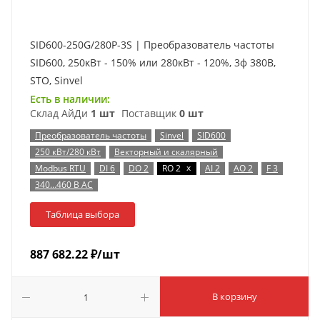
SID600-250G/280P-3S | Преобразователь частоты
SID600, 250кВт - 150% или 280кВт - 120%, 3ф 380В,
STO, Sinvel
Есть в наличии:
Склад АйДи
1 шт
Поставщик
0 шт
Преобразователь частоты
Sinvel
SID600
250 кВт/280 кВт
Векторный и скалярный
x
Modbus RTU
DI 6
DO 2
RO 2
AI 2
AO 2
F 3
340…460 В AC
Таблица выбора
887 682.22
₽
/шт
В корзину