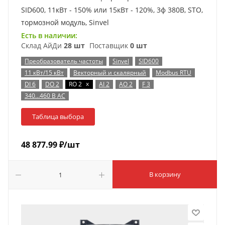
SID600, 11кВт - 150% или 15кВт - 120%, 3ф 380В, STO,
тормозной модуль, Sinvel
Есть в наличии:
Склад АйДи
28 шт
Поставщик
0 шт
Преобразователь частоты
Sinvel
SID600
11 кВт/15 кВт
Векторный и скалярный
Modbus RTU
x
DI 6
DO 2
RO 2
AI 2
AO 2
F 3
340…460 В AC
Таблица выбора
48 877.99
₽
/шт
В корзину