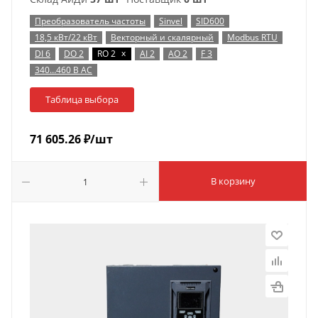
Преобразователь частоты
Sinvel
SID600
18,5 кВт/22 кВт
Векторный и скалярный
Modbus RTU
x
DI 6
DO 2
RO 2
AI 2
AO 2
F 3
340…460 В AC
Таблица выбора
71 605.26
₽
/шт
В корзину