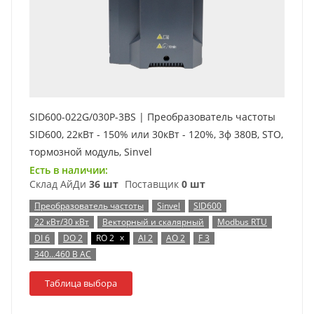
SID600-022G/030P-3BS | Преобразователь частоты
SID600, 22кВт - 150% или 30кВт - 120%, 3ф 380В, STO,
тормозной модуль, Sinvel
Есть в наличии:
Склад АйДи
36 шт
Поставщик
0 шт
Преобразователь частоты
Sinvel
SID600
22 кВт/30 кВт
Векторный и скалярный
Modbus RTU
x
DI 6
DO 2
RO 2
AI 2
AO 2
F 3
340…460 В AC
Таблица выбора