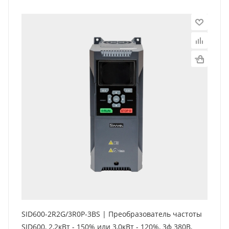
SID600-2R2G/3R0P-3BS | Преобразователь частоты
SID600, 2,2кВт - 150% или 3,0кВт - 120%, 3ф 380В,