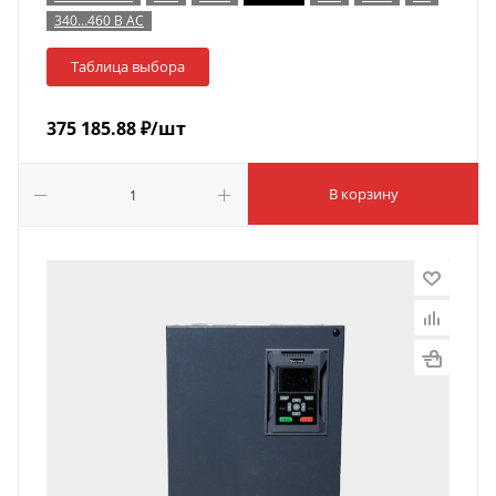
340…460 В AC
Таблица выбора
375 185.88
₽
/шт
В корзину