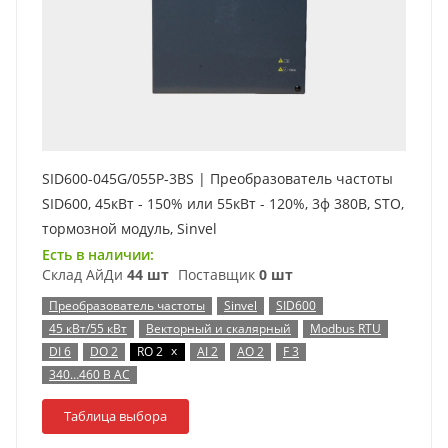
SID600-045G/055P-3BS | Преобразователь частоты
SID600, 45кВт - 150% или 55кВт - 120%, 3ф 380В, STO,
тормозной модуль, Sinvel
Есть в наличии:
Склад АйДи
44 шт
Поставщик
0 шт
Преобразователь частоты
Sinvel
SID600
45 кВт/55 кВт
Векторный и скалярный
Modbus RTU
x
DI 6
DO 2
RO 2
AI 2
AO 2
F 3
340…460 В AC
Таблица выбора