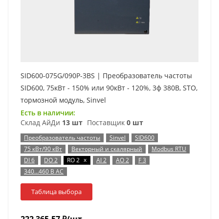
SID600-075G/090P-3BS | Преобразователь частоты
SID600, 75кВт - 150% или 90кВт - 120%, 3ф 380В, STO,
тормозной модуль, Sinvel
Есть в наличии:
Склад АйДи
13 шт
Поставщик
0 шт
Преобразователь частоты
Sinvel
SID600
75 кВт/90 кВт
Векторный и скалярный
Modbus RTU
x
DI 6
DO 2
RO 2
AI 2
AO 2
F 3
340…460 В AC
Таблица выбора