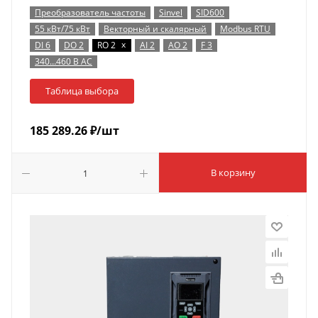
Преобразователь частоты
Sinvel
SID600
55 кВт/75 кВт
Векторный и скалярный
Modbus RTU
x
DI 6
DO 2
RO 2
AI 2
AO 2
F 3
340…460 В AC
Таблица выбора
185 289.26
₽
/шт
В корзину