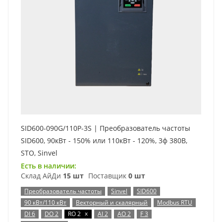
SID600-090G/110P-3S | Преобразователь частоты
SID600, 90кВт - 150% или 110кВт - 120%, 3ф 380В,
STO, Sinvel
Есть в наличии:
Склад АйДи
15 шт
Поставщик
0 шт
Преобразователь частоты
Sinvel
SID600
90 кВт/110 кВт
Векторный и скалярный
Modbus RTU
x
DI 6
DO 2
RO 2
AI 2
AO 2
F 3