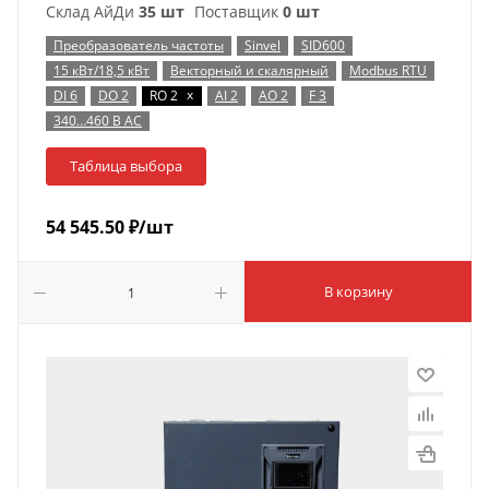
Склад АйДи
35 шт
Поставщик
0 шт
Преобразователь частоты
Sinvel
SID600
15 кВт/18,5 кВт
Векторный и скалярный
Modbus RTU
x
DI 6
DO 2
RO 2
AI 2
AO 2
F 3
340…460 В AC
Таблица выбора
54 545.50
₽
/шт
В корзину