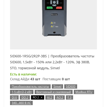
SID600-1R5G/2R2P-3BS | Преобразователь частоты
SID600, 1,5кВт - 150% или 2,2кВт - 120%, 3ф 380В,
STO, тормозной модуль, Sinvel
Есть в наличии:
Склад АйДи
43 шт
Поставщик
0 шт
Преобразователь частоты
Sinvel
SID600
1,5 кВт/2,2 кВт
Векторный и скалярный
Modbus RTU
x
DI 6
DO 2
RO 2
AI 2
AO 2
F 3
340…460 В AC