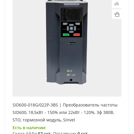
SID600-018G/022P-3BS | Преобразователь частоты
SID600, 18,5кВт - 150% или 22кВт - 120%, 3ф 380В,
STO, тормозной модуль, Sinvel
Есть в наличии:
Склад АйДи
57 шт
Поставщик
0 шт