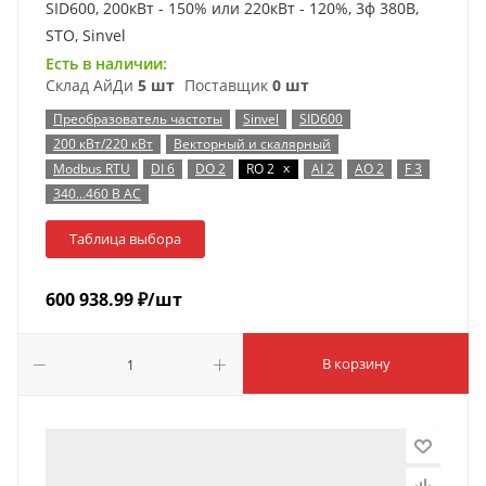
SID600, 200кВт - 150% или 220кВт - 120%, 3ф 380В,
STO, Sinvel
Есть в наличии:
Склад АйДи
5 шт
Поставщик
0 шт
Преобразователь частоты
Sinvel
SID600
200 кВт/220 кВт
Векторный и скалярный
x
Modbus RTU
DI 6
DO 2
RO 2
AI 2
AO 2
F 3
340…460 В AC
Таблица выбора
600 938.99
₽
/шт
В корзину