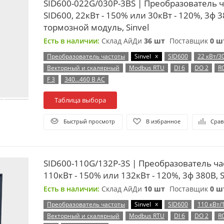
SID600-022G/030P-3BS | Преобразователь 
SID600, 22кВт - 150% или 30кВт - 120%, 3ф 3
тормозной модуль, Sinvel
Есть в наличии:
Склад АйДи
36 шт
Поставщик
0 ш
x
Преобразователь частоты
Sinvel
SID600
22 кВт/3
Векторный и скалярный
Modbus RTU
DI 6
DO 2
R
F 3
340…460 В AC
Таблица выбора
Быстрый просмотр
В избранное
Срав
SID600-110G/132P-3S | Преобразователь ча
110кВт - 150% или 132кВт - 120%, 3ф 380В, S
Есть в наличии:
Склад АйДи
10 шт
Поставщик
0 ш
x
Преобразователь частоты
Sinvel
SID600
110 кВт/
Векторный и скалярный
Modbus RTU
DI 6
DO 2
R