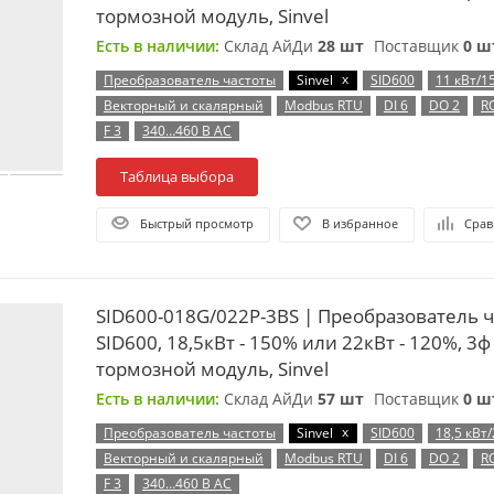
тормозной модуль, Sinvel
Есть в наличии:
Склад АйДи
28 шт
Поставщик
0 ш
x
Преобразователь частоты
Sinvel
SID600
11 кВт/1
Векторный и скалярный
Modbus RTU
DI 6
DO 2
R
F 3
340…460 В AC
Таблица выбора
Быстрый просмотр
В избранное
Срав
SID600-018G/022P-3BS | Преобразователь 
SID600, 18,5кВт - 150% или 22кВт - 120%, 3ф
тормозной модуль, Sinvel
Есть в наличии:
Склад АйДи
57 шт
Поставщик
0 ш
x
Преобразователь частоты
Sinvel
SID600
18,5 кВт/
Векторный и скалярный
Modbus RTU
DI 6
DO 2
R
F 3
340…460 В AC