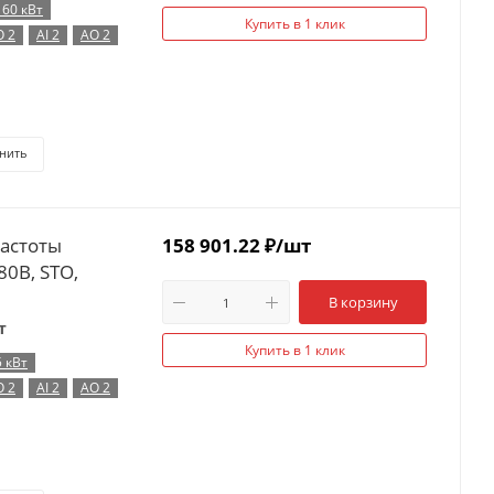
160 кВт
Купить в 1 клик
O 2
AI 2
AO 2
нить
частоты
158 901.22
₽
/шт
80В, STO,
В корзину
т
Купить в 1 клик
5 кВт
O 2
AI 2
AO 2