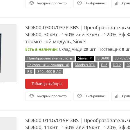
Быстрый просмотр
В избранное
Срав
SID600-030G/037P-3BS | Преобразователь 
SID600, 30кВт - 150% или 37кВт - 120%, 3ф 3
тормозной модуль, Sinvel
Есть в наличии:
Склад АйДи
29 шт
Поставщик
0 ш
x
Преобразователь частоты
Sinvel
SID600
30 кВт/3
Векторный и скалярный
Modbus RTU
DI 6
DO 2
R
F 3
340…460 В AC
Таблица выбора
Быстрый просмотр
В избранное
Срав
SID600-011G/015P-3BS | Преобразователь 
SID600, 11кВт - 150% или 15кВт - 120%, 3ф 3