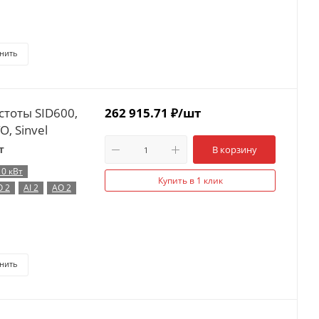
нить
стоты SID600,
262 915.71
₽
/шт
O, Sinvel
т
В корзину
10 кВт
Купить в 1 клик
O 2
AI 2
AO 2
нить