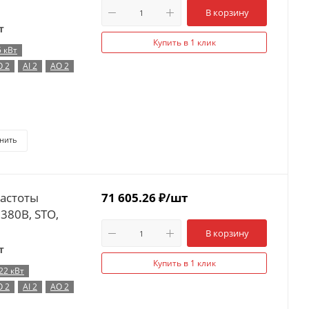
В корзину
т
Купить в 1 клик
5 кВт
O 2
AI 2
AO 2
нить
частоты
71 605.26
₽
/шт
 380В, STO,
В корзину
т
Купить в 1 клик
22 кВт
O 2
AI 2
AO 2