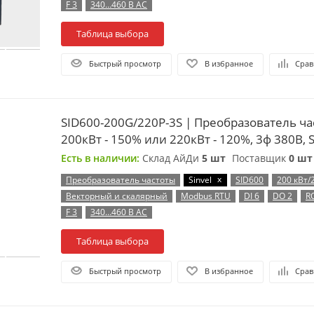
F 3
340…460 В AC
Таблица выбора
Быстрый просмотр
В избранное
Срав
SID600-200G/220P-3S | Преобразователь ча
200кВт - 150% или 220кВт - 120%, 3ф 380В, S
Есть в наличии:
Склад АйДи
5 шт
Поставщик
0 шт
x
Преобразователь частоты
Sinvel
SID600
200 кВт/
Векторный и скалярный
Modbus RTU
DI 6
DO 2
R
F 3
340…460 В AC
Таблица выбора
Быстрый просмотр
В избранное
Срав