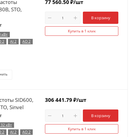
частоты
77 560.50
₽
/шт
80В, STO,
В корзину
т
Купить в 1 клик
0 кВт
O 2
AI 2
AO 2
нить
стоты SID600,
306 441.79
₽
/шт
TO, Sinvel
т
В корзину
132 кВт
Купить в 1 клик
O 2
AI 2
AO 2