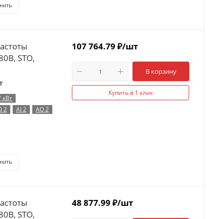
нить
частоты
107 764.79
₽
/шт
80В, STO,
В корзину
т
Купить в 1 клик
7 кВт
O 2
AI 2
AO 2
нить
частоты
48 877.99
₽
/шт
80В, STO,