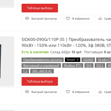
Таблица выбора
Быстрый просмотр
В избранное
Срав
SID600-090G/110P-3S | Преобразователь ча
90кВт - 150% или 110кВт - 120%, 3ф 380В, ST
Есть в наличии:
Склад АйДи
15 шт
Поставщик
0 ш
x
Преобразователь частоты
Sinvel
SID600
90 кВт/1
Векторный и скалярный
Modbus RTU
DI 6
DO 2
R
F 3
340…460 В AC
Таблица выбора
Быстрый просмотр
В избранное
Срав