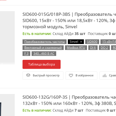
SID600-015G/018P-3BS | Преобразователь 
SID600, 15кВт - 150% или 18,5кВт - 120%, 3ф
тормозной модуль, Sinvel
Есть в наличии:
Склад АйДи
35 шт
Поставщик
0 ш
x
Преобразователь частоты
Sinvel
SID600
15 кВт/18
Векторный и скалярный
Modbus RTU
DI 6
DO 2
R
F 3
340…460 В AC
Таблица выбора
Быстрый просмотр
В избранное
Срав
SID600-132G/160P-3S | Преобразователь ча
132кВт - 150% или 160кВт - 120%, 3ф 380В, S
Есть в наличии:
Склад АйДи
7 шт
Поставщик
0 шт