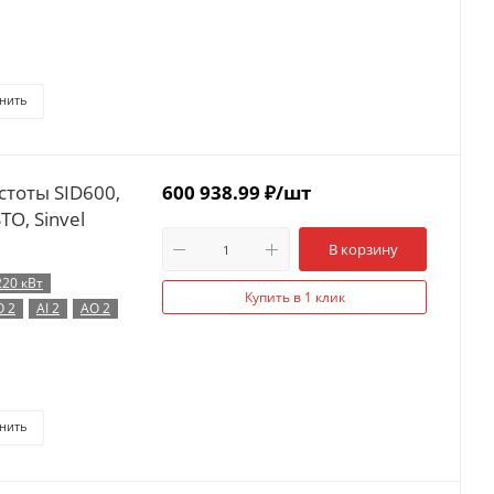
нить
стоты SID600,
600 938.99
₽
/шт
TO, Sinvel
В корзину
220 кВт
Купить в 1 клик
O 2
AI 2
AO 2
нить