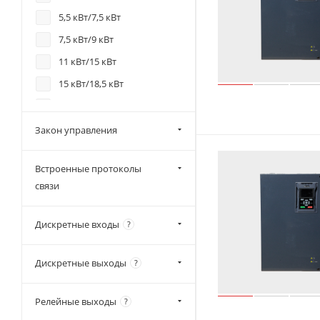
5,5 кВт/7,5 кВт
7,5 кВт/9 кВт
11 кВт/15 кВт
15 кВт/18,5 кВт
18,5 кВт/22 кВт
22 кВт/30 кВт
Закон управления
30 кВт/37 кВт
Встроенные протоколы
37 кВт/45 кВт
связи
45 кВт/55 кВт
55 кВт/75 кВт
Дискретные входы
?
75 кВт/90 кВт
90 кВт/110 кВт
Дискретные выходы
?
110 кВт/132 кВт
Релейные выходы
?
132 кВт/160 кВт