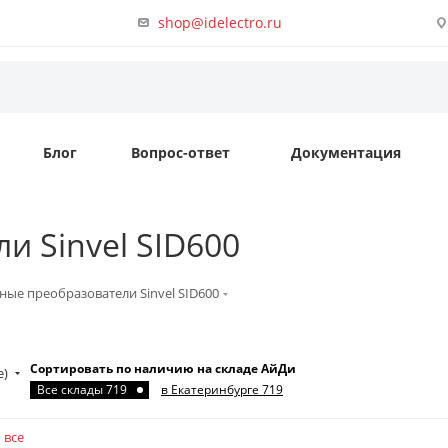
shop@idelectro.ru
Блог
Вопрос-ответ
Документация
и Sinvel SID600
ные преобразователи Sinvel SID600
Сортировать по наличию на складе АйДи
е)
Все склады 719
в Екатеринбурге 719
 все