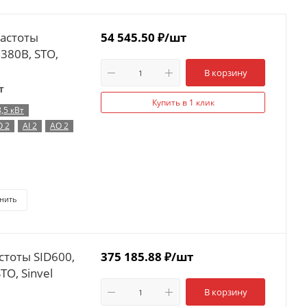
частоты
54 545.50
₽
/шт
 380В, STO,
В корзину
т
Купить в 1 клик
,5 кВт
O 2
AI 2
AO 2
нить
стоты SID600,
375 185.88
₽
/шт
TO, Sinvel
В корзину