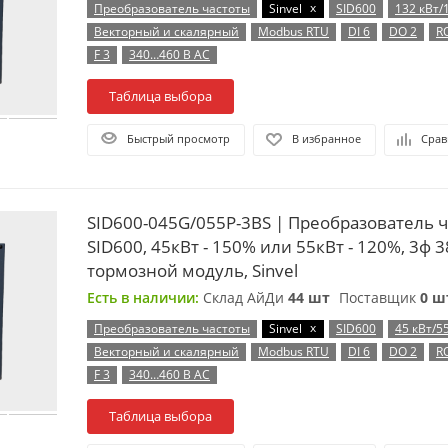
x
Преобразователь частоты
Sinvel
SID600
132 кВт/
Векторный и скалярный
Modbus RTU
DI 6
DO 2
R
F 3
340…460 В AC
Таблица выбора
Быстрый просмотр
В избранное
Срав
SID600-045G/055P-3BS | Преобразователь 
SID600, 45кВт - 150% или 55кВт - 120%, 3ф 3
тормозной модуль, Sinvel
Есть в наличии:
Склад АйДи
44 шт
Поставщик
0 ш
x
Преобразователь частоты
Sinvel
SID600
45 кВт/5
Векторный и скалярный
Modbus RTU
DI 6
DO 2
R
F 3
340…460 В AC
Таблица выбора