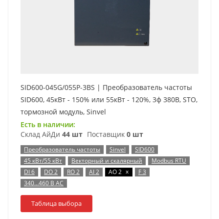
SID600-045G/055P-3BS | Преобразователь частоты
SID600, 45кВт - 150% или 55кВт - 120%, 3ф 380В, STO,
тормозной модуль, Sinvel
Есть в наличии:
Склад АйДи
44 шт
Поставщик
0 шт
Преобразователь частоты
Sinvel
SID600
45 кВт/55 кВт
Векторный и скалярный
Modbus RTU
x
DI 6
DO 2
RO 2
AI 2
AO 2
F 3
340…460 В AC
Таблица выбора