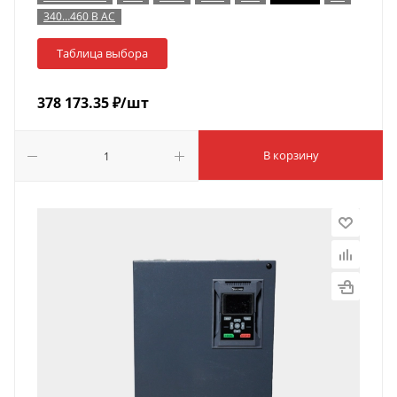
340…460 В AC
Таблица выбора
378 173.35
₽
/шт
В корзину