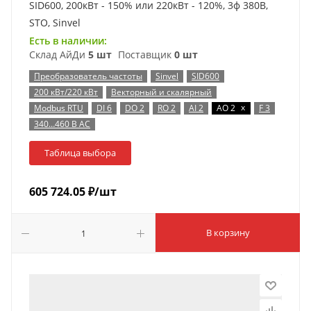
SID600, 200кВт - 150% или 220кВт - 120%, 3ф 380В,
STO, Sinvel
Есть в наличии:
Склад АйДи
5 шт
Поставщик
0 шт
Преобразователь частоты
Sinvel
SID600
200 кВт/220 кВт
Векторный и скалярный
x
Modbus RTU
DI 6
DO 2
RO 2
AI 2
AO 2
F 3
340…460 В AC
Таблица выбора
605 724.05
₽
/шт
В корзину