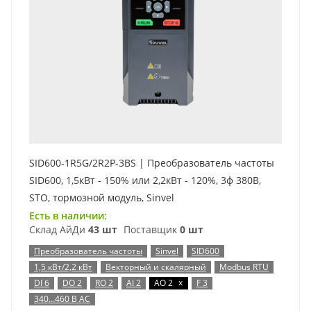
SID600-1R5G/2R2P-3BS | Преобразователь частоты
SID600, 1,5кВт - 150% или 2,2кВт - 120%, 3ф 380В,
STO, тормозной модуль, Sinvel
Есть в наличии:
Склад АйДи
43 шт
Поставщик
0 шт
Преобразователь частоты
Sinvel
SID600
1,5 кВт/2,2 кВт
Векторный и скалярный
Modbus RTU
x
DI 6
DO 2
RO 2
AI 2
AO 2
F 3
340…460 В AC