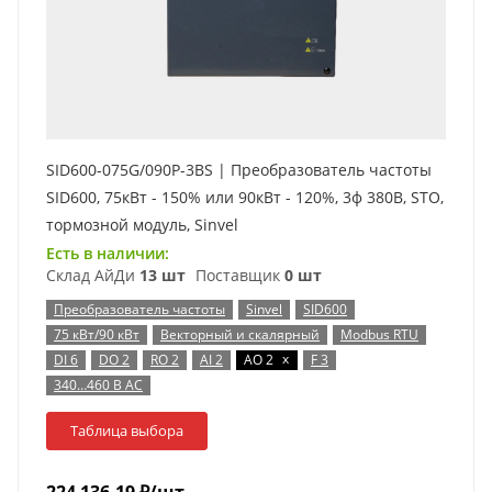
SID600-075G/090P-3BS | Преобразователь частоты
SID600, 75кВт - 150% или 90кВт - 120%, 3ф 380В, STO,
тормозной модуль, Sinvel
Есть в наличии:
Склад АйДи
13 шт
Поставщик
0 шт
Преобразователь частоты
Sinvel
SID600
75 кВт/90 кВт
Векторный и скалярный
Modbus RTU
x
DI 6
DO 2
RO 2
AI 2
AO 2
F 3
340…460 В AC
Таблица выбора