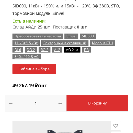
SID600, 11кВт - 150% или 15кВт - 120%, 3ф 380В, STO,
тормозной модуль, Sinvel
Есть в наличии:
Склад АйДи
25 шт
Поставщик
0 шт
Преобразователь частоты
Sinvel
SID600
11 кВт/15 кВт
Векторный и скалярный
Modbus RTU
x
DI 6
DO 2
RO 2
AI 2
AO 2
F 3
340…460 В AC
Таблица выбора
49 267.19
₽
/шт
В корзину