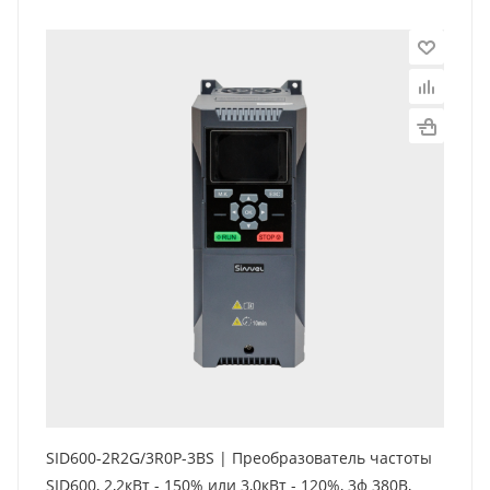
SID600-2R2G/3R0P-3BS | Преобразователь частоты
SID600, 2,2кВт - 150% или 3,0кВт - 120%, 3ф 380В,