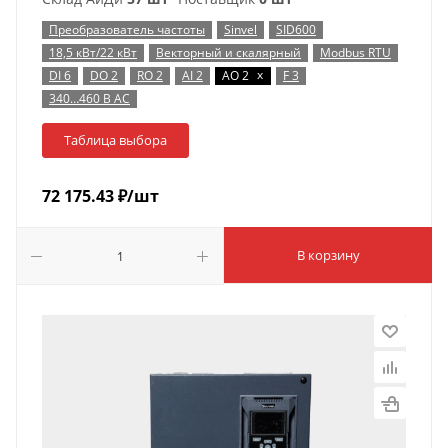
Преобразователь частоты
Sinvel
SID600
18,5 кВт/22 кВт
Векторный и скалярный
Modbus RTU
x
DI 6
DO 2
RO 2
AI 2
AO 2
F 3
340…460 В AC
Таблица выбора
72 175.43
₽
/шт
В корзину