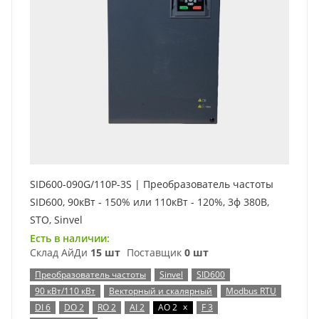
SID600-090G/110P-3S | Преобразователь частоты
SID600, 90кВт - 150% или 110кВт - 120%, 3ф 380В,
STO, Sinvel
Есть в наличии:
Склад АйДи
15 шт
Поставщик
0 шт
Преобразователь частоты
Sinvel
SID600
90 кВт/110 кВт
Векторный и скалярный
Modbus RTU
x
DI 6
DO 2
RO 2
AI 2
AO 2
F 3