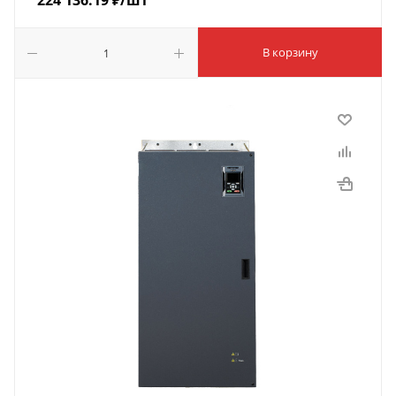
224 136.19
₽
/шт
В корзину