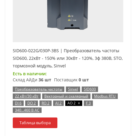
SID600-022G/030P-3BS | Преобразователь частоты
SID600, 22кВт - 150% или 30кВт - 120%, 3ф 380В, STO,
тормозной модуль, Sinvel
Есть в наличии:
Склад АйДи
36 шт
Поставщик
0 шт
Преобразователь частоты
Sinvel
SID600
22 кВт/30 кВт
Векторный и скалярный
Modbus RTU
x
DI 6
DO 2
RO 2
AI 2
AO 2
F 3
340…460 В AC
Таблица выбора