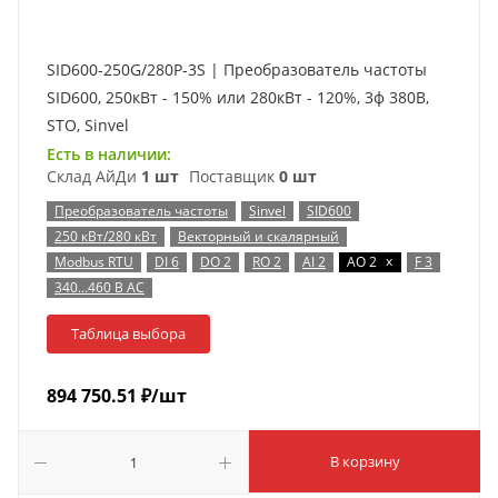
SID600-250G/280P-3S | Преобразователь частоты
SID600, 250кВт - 150% или 280кВт - 120%, 3ф 380В,
STO, Sinvel
Есть в наличии:
Склад АйДи
1 шт
Поставщик
0 шт
Преобразователь частоты
Sinvel
SID600
250 кВт/280 кВт
Векторный и скалярный
x
Modbus RTU
DI 6
DO 2
RO 2
AI 2
AO 2
F 3
340…460 В AC
Таблица выбора
894 750.51
₽
/шт
В корзину