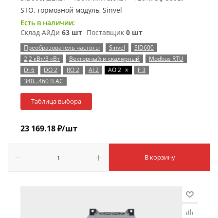
STO, тормозной модуль, Sinvel
Есть в наличии:
Склад АйДи
63 шт
Поставщик
0 шт
Преобразователь частоты
Sinvel
SID600
2,2 кВт/3 кВт
Векторный и скалярный
Modbus RTU
x
DI 6
DO 2
RO 2
AI 2
AO 2
F 3
340…460 В AC
Таблица выбора
23 169.18
₽
/шт
В корзину