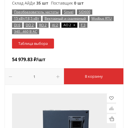
Склад АйДи
35 шт
Поставщик
0 шт
Преобразователь частоты
Sinvel
SID600
15 кВт/18,5 кВт
Векторный и скалярный
Modbus RTU
x
DI 6
DO 2
RO 2
AI 2
AO 2
F 3
340…460 В AC
Таблица выбора
54 979.83
₽
/шт
В корзину