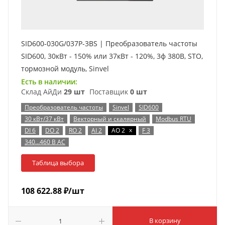
SID600-030G/037P-3BS | Преобразователь частоты
SID600, 30кВт - 150% или 37кВт - 120%, 3ф 380В, STO,
тормозной модуль, Sinvel
Есть в наличии:
Склад АйДи
29 шт
Поставщик
0 шт
Преобразователь частоты
Sinvel
SID600
30 кВт/37 кВт
Векторный и скалярный
Modbus RTU
x
DI 6
DO 2
RO 2
AI 2
AO 2
F 3
340…460 В AC
Таблица выбора
108 622.88
₽
/шт
В корзину