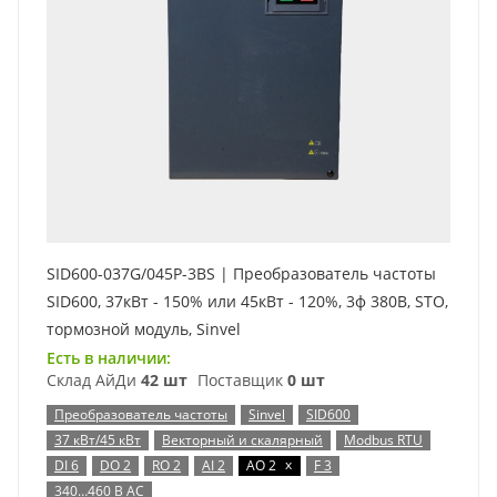
SID600-037G/045P-3BS | Преобразователь частоты
SID600, 37кВт - 150% или 45кВт - 120%, 3ф 380В, STO,
тормозной модуль, Sinvel
Есть в наличии:
Склад АйДи
42 шт
Поставщик
0 шт
Преобразователь частоты
Sinvel
SID600
37 кВт/45 кВт
Векторный и скалярный
Modbus RTU
x
DI 6
DO 2
RO 2
AI 2
AO 2
F 3
340…460 В AC