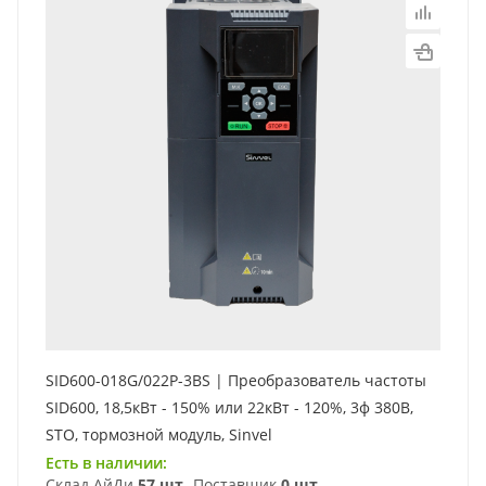
SID600-018G/022P-3BS | Преобразователь частоты
SID600, 18,5кВт - 150% или 22кВт - 120%, 3ф 380В,
STO, тормозной модуль, Sinvel
Есть в наличии:
Склад АйДи
57 шт
Поставщик
0 шт