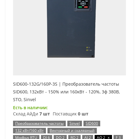
SID600-132G/160P-3S | Преобразователь частоты
SID600, 132кВт - 150% или 160кВт - 120%, 3ф 380В,
STO, Sinvel
Есть в наличии:
Склад АйДи
7 шт
Поставщик
0 шт
Преобразователь частоты
Sinvel
SID600
132 кВт/160 кВт
Векторный и скалярный
x
Modbus RTU
DI 6
DO 2
RO 2
AI 2
AO 2
F 3