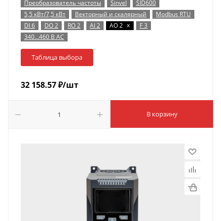
Преобразователь частоты
Sinvel
SID600
5,5 кВт/7,5 кВт
Векторный и скалярный
Modbus RTU
x
DI 6
DO 2
RO 2
AI 2
AO 2
F 3
340…460 В AC
Таблица выбора
32 158.57
₽
/шт
В корзину