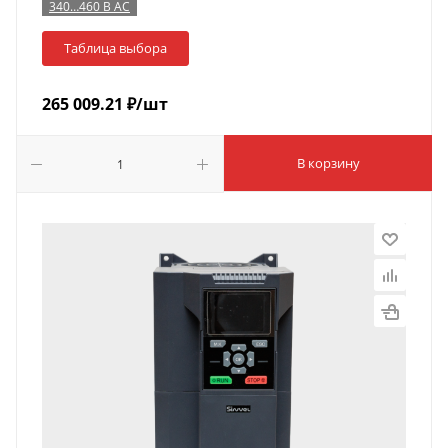
340…460 В AC
Таблица выбора
265 009.21
₽
/шт
В корзину