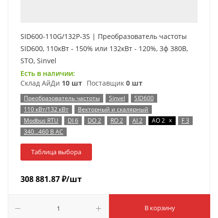
SID600-110G/132P-3S | Преобразователь частоты
SID600, 110кВт - 150% или 132кВт - 120%, 3ф 380В,
STO, Sinvel
Есть в наличии:
Склад АйДи
10 шт
Поставщик
0 шт
Преобразователь частоты
Sinvel
SID600
110 кВт/132 кВт
Векторный и скалярный
x
Modbus RTU
DI 6
DO 2
RO 2
AI 2
AO 2
F 3
340…460 В AC
Таблица выбора
308 881.87
₽
/шт
В корзину