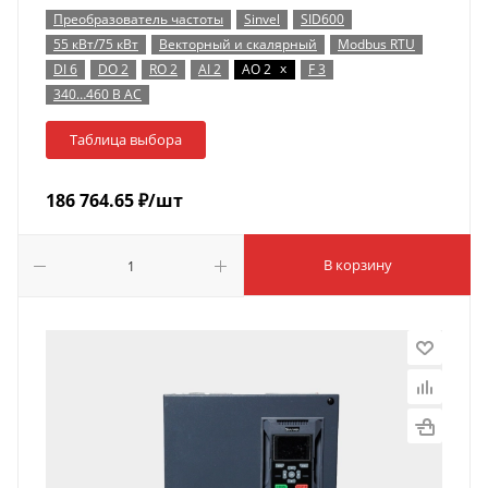
Преобразователь частоты
Sinvel
SID600
55 кВт/75 кВт
Векторный и скалярный
Modbus RTU
x
DI 6
DO 2
RO 2
AI 2
AO 2
F 3
340…460 В AC
Таблица выбора
186 764.65
₽
/шт
В корзину