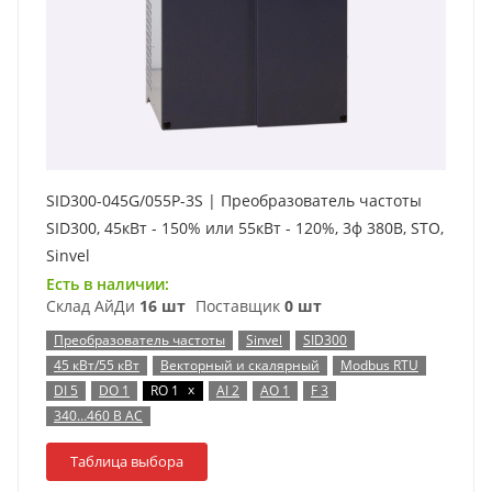
SID300-045G/055P-3S | Преобразователь частоты
SID300, 45кВт - 150% или 55кВт - 120%, 3ф 380В, STO,
Sinvel
Есть в наличии:
Склад АйДи
16 шт
Поставщик
0 шт
Преобразователь частоты
Sinvel
SID300
45 кВт/55 кВт
Векторный и скалярный
Modbus RTU
x
DI 5
DO 1
RO 1
AI 2
AO 1
F 3
340…460 В AC
Таблица выбора