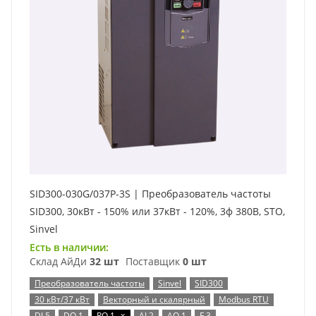
SID300-030G/037P-3S | Преобразователь частоты
SID300, 30кВт - 150% или 37кВт - 120%, 3ф 380В, STO,
Sinvel
Есть в наличии:
Склад АйДи
32 шт
Поставщик
0 шт
Преобразователь частоты
Sinvel
SID300
30 кВт/37 кВт
Векторный и скалярный
Modbus RTU
x
DI 5
DO 1
RO 1
AI 2
AO 1
F 3