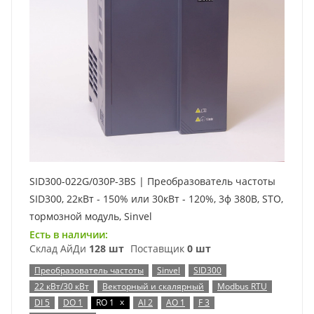
SID300-022G/030P-3BS | Преобразователь частоты
SID300, 22кВт - 150% или 30кВт - 120%, 3ф 380В, STO,
тормозной модуль, Sinvel
Есть в наличии:
Склад АйДи
128 шт
Поставщик
0 шт
Преобразователь частоты
Sinvel
SID300
22 кВт/30 кВт
Векторный и скалярный
Modbus RTU
x
DI 5
DO 1
RO 1
AI 2
AO 1
F 3