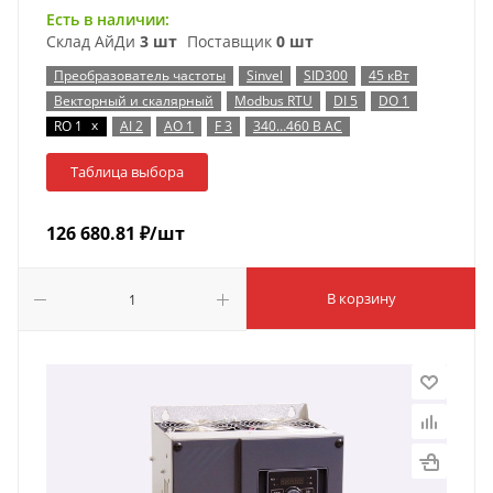
Есть в наличии:
Склад АйДи
3 шт
Поставщик
0 шт
Преобразователь частоты
Sinvel
SID300
45 кВт
Векторный и скалярный
Modbus RTU
DI 5
DO 1
x
RO 1
AI 2
AO 1
F 3
340…460 В AC
Таблица выбора
126 680.81
₽
/шт
В корзину