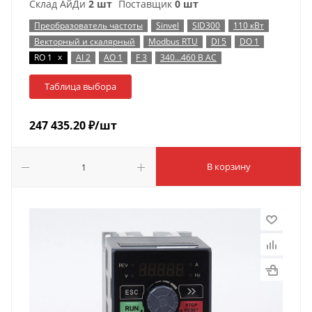
Склад АйДи
2 шт
Поставщик
0 шт
Преобразователь частоты
Sinvel
SID300
110 кВт
Векторный и скалярный
Modbus RTU
DI 5
DO 1
x
RO 1
AI 2
AO 1
F 3
340…460 В AC
Таблица выбора
247 435.20
₽
/шт
В корзину