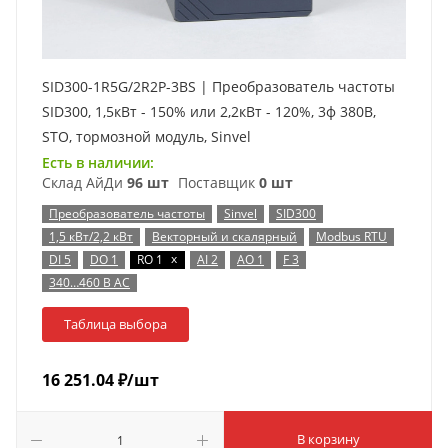
SID300-1R5G/2R2P-3BS | Преобразователь частоты
SID300, 1,5кВт - 150% или 2,2кВт - 120%, 3ф 380В,
STO, тормозной модуль, Sinvel
Есть в наличии:
Склад АйДи
96 шт
Поставщик
0 шт
Преобразователь частоты
Sinvel
SID300
1,5 кВт/2,2 кВт
Векторный и скалярный
Modbus RTU
x
DI 5
DO 1
RO 1
AI 2
AO 1
F 3
340…460 В AC
Таблица выбора
16 251.04
₽
/шт
В корзину