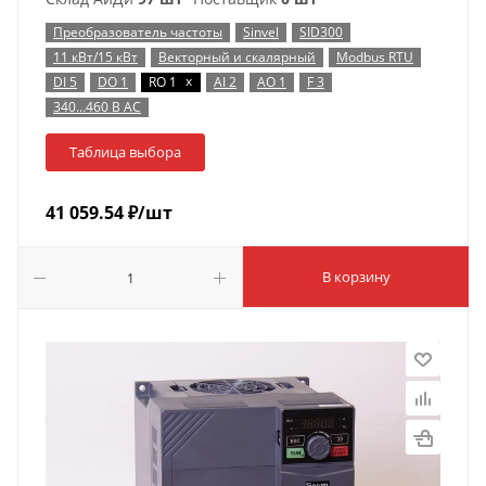
Преобразователь частоты
Sinvel
SID300
11 кВт/15 кВт
Векторный и скалярный
Modbus RTU
x
DI 5
DO 1
RO 1
AI 2
AO 1
F 3
340…460 В AC
Таблица выбора
41 059.54
₽
/шт
В корзину