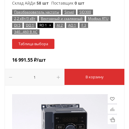
Склад АйДи
58 шт
Поставщик
0 шт
Преобразователь частоты
Sinvel
SID300
2,2 кВт/3 кВт
Векторный и скалярный
Modbus RTU
x
DI 5
DO 1
RO 1
AI 2
AO 1
F 3
340…460 В AC
Таблица выбора
16 991.55
₽
/шт
В корзину