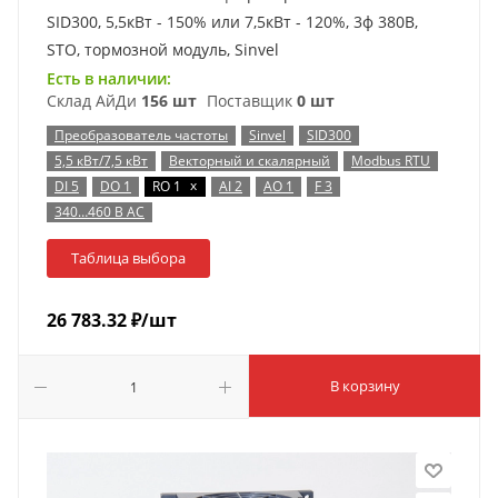
SID300, 5,5кВт - 150% или 7,5кВт - 120%, 3ф 380В,
STO, тормозной модуль, Sinvel
Есть в наличии:
Склад АйДи
156 шт
Поставщик
0 шт
Преобразователь частоты
Sinvel
SID300
5,5 кВт/7,5 кВт
Векторный и скалярный
Modbus RTU
x
DI 5
DO 1
RO 1
AI 2
AO 1
F 3
340…460 В AC
Таблица выбора
26 783.32
₽
/шт
В корзину