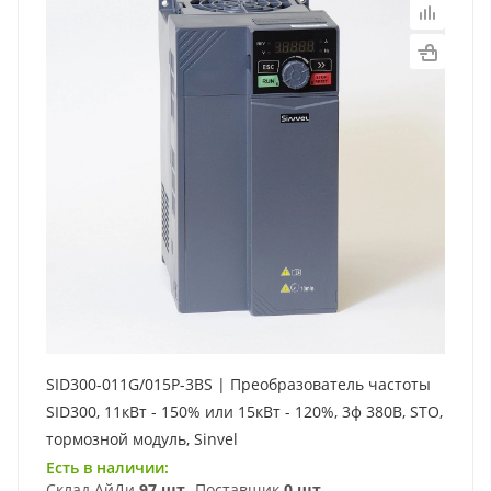
SID300-011G/015P-3BS | Преобразователь частоты
SID300, 11кВт - 150% или 15кВт - 120%, 3ф 380В, STO,
тормозной модуль, Sinvel
Есть в наличии:
Склад АйДи
97 шт
Поставщик
0 шт