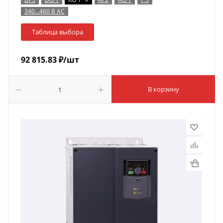
340…460 В AC
Таблица выбора
92 815.83
₽
/шт
В корзину