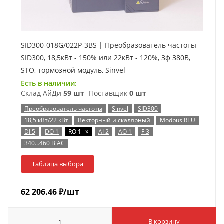
SID300-018G/022P-3BS | Преобразователь частоты
SID300, 18,5кВт - 150% или 22кВт - 120%, 3ф 380В,
STO, тормозной модуль, Sinvel
Есть в наличии:
Склад АйДи
59 шт
Поставщик
0 шт
Преобразователь частоты
Sinvel
SID300
18,5 кВт/22 кВт
Векторный и скалярный
Modbus RTU
x
DI 5
DO 1
RO 1
AI 2
AO 1
F 3
340…460 В AC
Таблица выбора
62 206.46
₽
/шт
В корзину