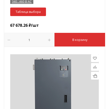
340…460 В AC
Таблица выбора
67 678.26
₽
/шт
В корзину