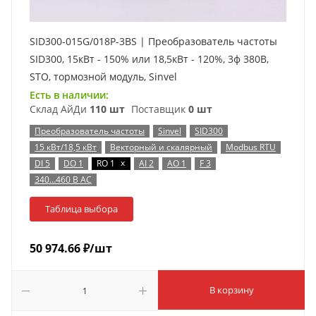
SID300-015G/018P-3BS | Преобразователь частоты
SID300, 15кВт - 150% или 18,5кВт - 120%, 3ф 380В,
STO, тормозной модуль, Sinvel
Есть в наличии:
Склад АйДи
110 шт
Поставщик
0 шт
Преобразователь частоты
Sinvel
SID300
15 кВт/18,5 кВт
Векторный и скалярный
Modbus RTU
x
DI 5
DO 1
RO 1
AI 2
AO 1
F 3
340…460 В AC
Таблица выбора
50 974.66
₽
/шт
В корзину