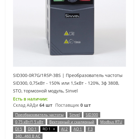
SID300-0R7G/1R5P-3BS | Преобразователь частоты
SID300, 0,75кВт - 150% или 1,5кВт - 120%, 3ф 380В,
STO, тормозной модуль, Sinvel
Есть в наличии:
Склад АйДи
64 шт
Поставщик
0 шт
Преобразователь частоты
Sinvel
SID300
0,75 кВт/1,5 кВт
Векторный и скалярный
Modbus RTU
x
DI 5
DO 1
RO 1
AI 2
AO 1
F 3
340…460 В AC