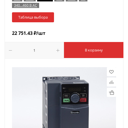
340…460 В AC
Таблица выбора
22 751.43
₽
/шт
В корзину