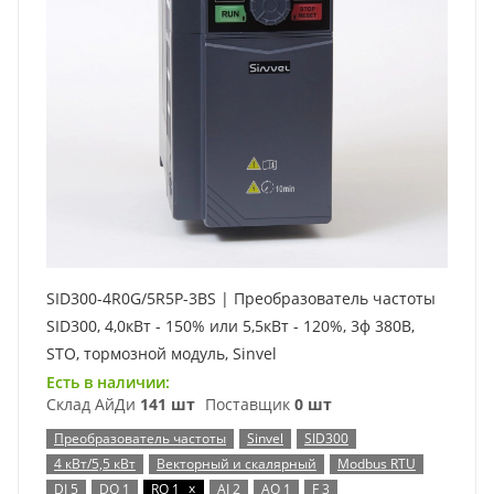
SID300-4R0G/5R5P-3BS | Преобразователь частоты
SID300, 4,0кВт - 150% или 5,5кВт - 120%, 3ф 380В,
STO, тормозной модуль, Sinvel
Есть в наличии:
Склад АйДи
141 шт
Поставщик
0 шт
Преобразователь частоты
Sinvel
SID300
4 кВт/5,5 кВт
Векторный и скалярный
Modbus RTU
x
DI 5
DO 1
RO 1
AI 2
AO 1
F 3