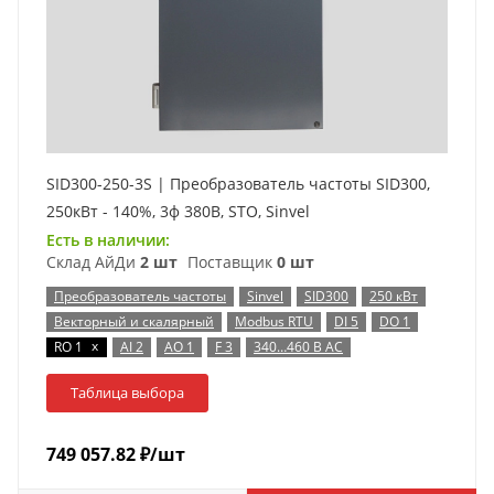
SID300-250-3S | Преобразователь частоты SID300,
250кВт - 140%, 3ф 380В, STO, Sinvel
Есть в наличии:
Склад АйДи
2 шт
Поставщик
0 шт
Преобразователь частоты
Sinvel
SID300
250 кВт
Векторный и скалярный
Modbus RTU
DI 5
DO 1
x
RO 1
AI 2
AO 1
F 3
340…460 В AC
Таблица выбора
749 057.82
₽
/шт