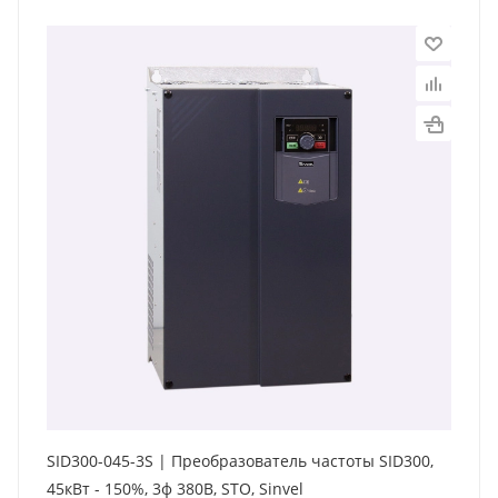
SID300-045-3S | Преобразователь частоты SID300,
45кВт - 150%, 3ф 380В, STO, Sinvel