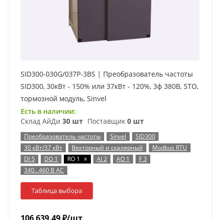
SID300-030G/037P-3BS | Преобразователь частоты
SID300, 30кВт - 150% или 37кВт - 120%, 3ф 380В, STO,
тормозной модуль, Sinvel
Есть в наличии:
Склад АйДи
30 шт
Поставщик
0 шт
Преобразователь частоты
Sinvel
SID300
30 кВт/37 кВт
Векторный и скалярный
Modbus RTU
x
DI 5
DO 1
RO 1
AI 2
AO 1
F 3
340…460 В AC
Таблица выбора
106 639.49
₽
/шт