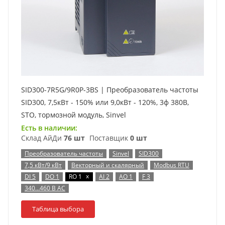
SID300-7R5G/9R0P-3BS | Преобразователь частоты
SID300, 7,5кВт - 150% или 9,0кВт - 120%, 3ф 380В,
STO, тормозной модуль, Sinvel
Есть в наличии:
Склад АйДи
76 шт
Поставщик
0 шт
Преобразователь частоты
Sinvel
SID300
7,5 кВт/9 кВт
Векторный и скалярный
Modbus RTU
x
DI 5
DO 1
RO 1
AI 2
AO 1
F 3
340…460 В AC
Таблица выбора