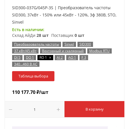
SID300-037G/045P-3S | Преобразователь частоты
SID300, 37кВт - 150% или 45кВт - 120%, 3ф 380В, STO,
Sinvel
Есть в наличии:
Склад АйДи
28 шт
Поставщик
0 шт
Преобразователь частоты
Sinvel
SID300
37 кВт/45 кВт
Векторный и скалярный
Modbus RTU
x
DI 5
DO 1
RO 1
AI 2
AO 1
F 3
340…460 В AC
Таблица выбора
110 177.70
₽
/шт
В корзину