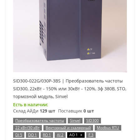
SID300-022G/030P-3BS | Преобразователь частоты
SID300, 22кВт - 150% или 30кВт - 120%, 3ф 380В, STO,
тормозной модуль, Sinvel
Есть в наличии:
Склад АйДи
129 шт
Поставщик
0 шт
Преобразователь частоты
Sinvel
SID300
22 кВт/30 кВт
Векторный и скалярный
Modbus RTU
x
DI 5
DO 1
RO 1
AI 2
AO 1
F 3