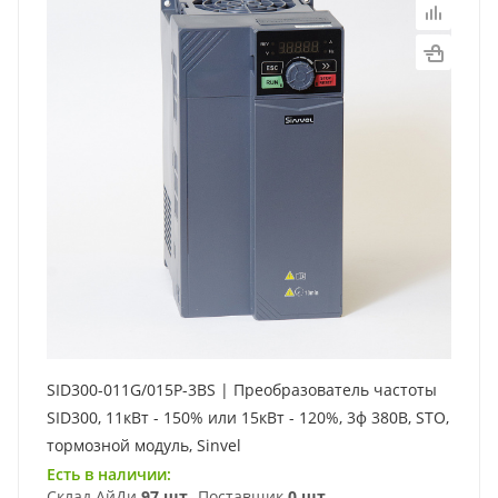
SID300-011G/015P-3BS | Преобразователь частоты
SID300, 11кВт - 150% или 15кВт - 120%, 3ф 380В, STO,
тормозной модуль, Sinvel
Есть в наличии:
Склад АйДи
97 шт
Поставщик
0 шт