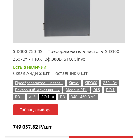
SID300-250-3S | Преобразователь частоты SID300,
250кВт - 140%, 3ф 380В, STO, Sinvel
Есть в наличии:
Склад АйДи
2 шт
Поставщик
0 шт
Преобразователь частоты
Sinvel
SID300
250 кВт
Векторный и скалярный
Modbus RTU
DI 5
DO 1
x
RO 1
AI 2
AO 1
F 3
340…460 В AC
Таблица выбора
749 057.82
₽
/шт