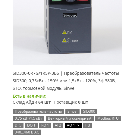
SID300-0R7G/1R5P-3BS | Преобразователь частоты
SID300, 0,75кВт - 150% или 1,5кВт - 120%, 3ф 380В,
STO, тормозной модуль, Sinvel
Есть в наличии:
Склад АйДи
64 шт
Поставщик
0 шт
Преобразователь частоты
Sinvel
SID300
0,75 кВт/1,5 кВт
Векторный и скалярный
Modbus RTU
x
DI 5
DO 1
RO 1
AI 2
AO 1
F 3
340…460 В AC