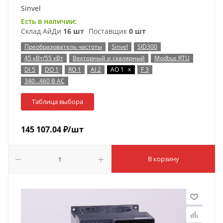
Sinvel
Есть в наличии:
Склад АйДи
16 шт
Поставщик
0 шт
Преобразователь частоты
Sinvel
SID300
45 кВт/55 кВт
Векторный и скалярный
Modbus RTU
x
DI 5
DO 1
RO 1
AI 2
AO 1
F 3
340…460 В AC
Таблица выбора
145 107.04
₽
/шт
В корзину