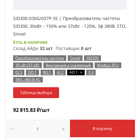
SID300-030G/037P-3S | Преобразователь частоты
SID300, 30кВт - 150% или 37кВт - 120%, 3ф 380В, STO,
Sinvel
Есть в наличии:
Склад АйДи
32 шт
Поставщик
0 шт
Преобразователь частоты
Sinvel
SID300
30 кВт/37 кВт
Векторный и скалярный
Modbus RTU
x
DI 5
DO 1
RO 1
AI 2
AO 1
F 3
340…460 В AC
Таблица выбора
92 815.83
₽
/шт
В корзину