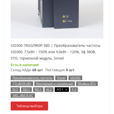
SID300-7R5G/9R0P-3BS | Преобразователь частоты
SID300, 7,5кВт - 150% или 9,0кВт - 120%, 3ф 380В,
STO, тормозной модуль, Sinvel
Есть в наличии:
Склад АйДи
68 шт
Поставщик
0 шт
Преобразователь частоты
Sinvel
SID300
7,5 кВт/9 кВт
Векторный и скалярный
Modbus RTU
x
DI 5
DO 1
RO 1
AI 2
AO 1
F 3
340…460 В AC
Таблица выбора