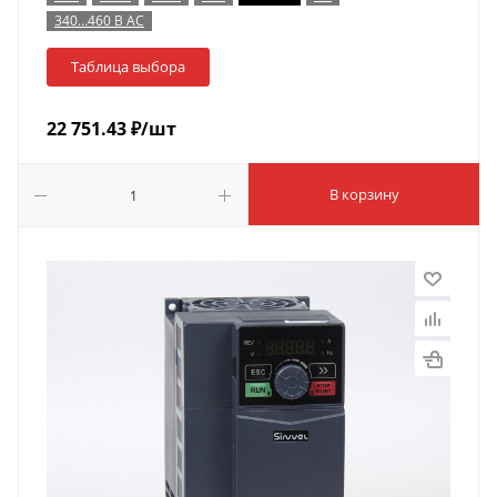
340…460 В AC
Таблица выбора
22 751.43
₽
/шт
В корзину