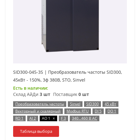
SID300-045-3S | Преобразователь частоты SID300,
45кВт - 150%, 3ф 380В, STO, Sinvel
Есть в наличии:
Склад АйДи
3 шт
Поставщик
0 шт
Преобразователь частоты
Sinvel
SID300
45 кВт
Векторный и скалярный
Modbus RTU
DI 5
DO 1
x
RO 1
AI 2
AO 1
F 3
340…460 В AC
Таблица выбора