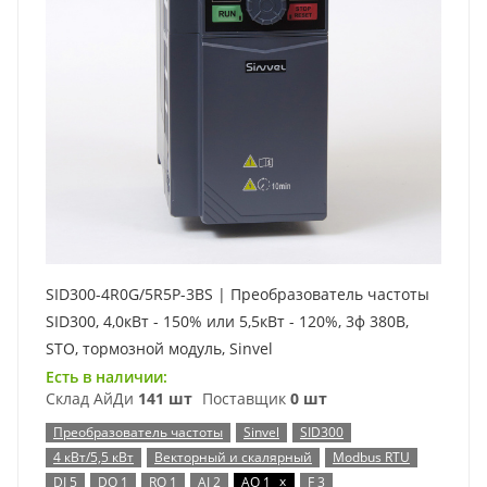
SID300-4R0G/5R5P-3BS | Преобразователь частоты
SID300, 4,0кВт - 150% или 5,5кВт - 120%, 3ф 380В,
STO, тормозной модуль, Sinvel
Есть в наличии:
Склад АйДи
141 шт
Поставщик
0 шт
Преобразователь частоты
Sinvel
SID300
4 кВт/5,5 кВт
Векторный и скалярный
Modbus RTU
x
DI 5
DO 1
RO 1
AI 2
AO 1
F 3