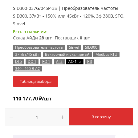
SID300-037G/045P-3S | Преобразователь частоты
SID300, 37кВт - 150% или 45кВт - 120%, 3ф 380В, STO,
Sinvel
Есть в наличии:
Склад АйДи
28 шт
Поставщик
0 шт
Преобразователь частоты
Sinvel
SID300
37 кВт/45 кВт
Векторный и скалярный
Modbus RTU
x
DI 5
DO 1
RO 1
AI 2
AO 1
F 3
340…460 В AC
Таблица выбора
110 177.70
₽
/шт
В корзину