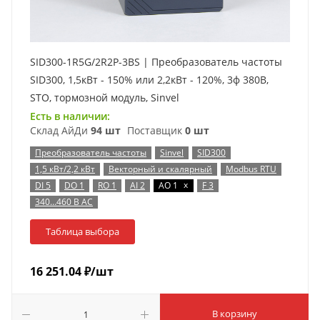
SID300-1R5G/2R2P-3BS | Преобразователь частоты
SID300, 1,5кВт - 150% или 2,2кВт - 120%, 3ф 380В,
STO, тормозной модуль, Sinvel
Есть в наличии:
Склад АйДи
94 шт
Поставщик
0 шт
Преобразователь частоты
Sinvel
SID300
1,5 кВт/2,2 кВт
Векторный и скалярный
Modbus RTU
x
DI 5
DO 1
RO 1
AI 2
AO 1
F 3
340…460 В AC
Таблица выбора
16 251.04
₽
/шт
В корзину