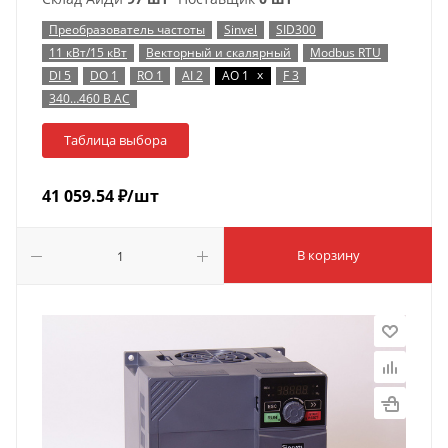
Преобразователь частоты
Sinvel
SID300
11 кВт/15 кВт
Векторный и скалярный
Modbus RTU
x
DI 5
DO 1
RO 1
AI 2
AO 1
F 3
340…460 В AC
Таблица выбора
41 059.54
₽
/шт
В корзину