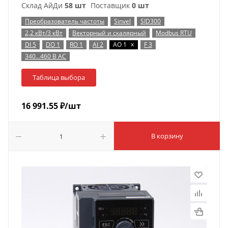
Склад АйДи
58 шт
Поставщик
0 шт
Преобразователь частоты
Sinvel
SID300
2,2 кВт/3 кВт
Векторный и скалярный
Modbus RTU
x
DI 5
DO 1
RO 1
AI 2
AO 1
F 3
340…460 В AC
Таблица выбора
16 991.55
₽
/шт
В корзину