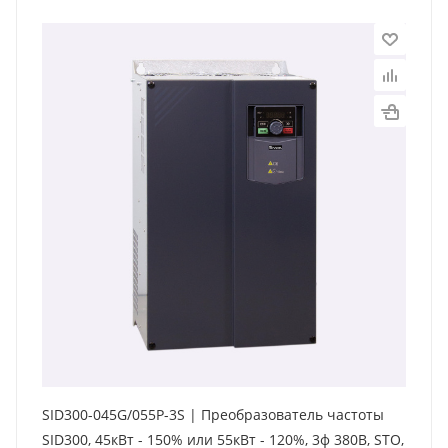
SID300-045G/055P-3S | Преобразователь частоты
SID300, 45кВт - 150% или 55кВт - 120%, 3ф 380В, STO,