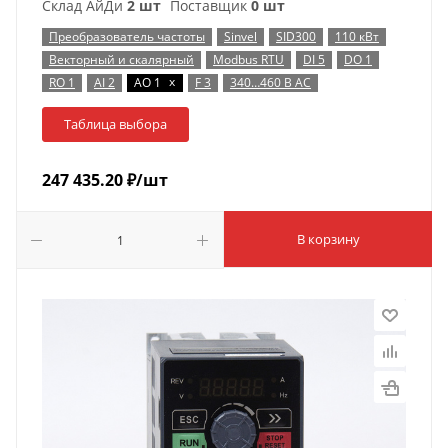
Склад АйДи
2 шт
Поставщик
0 шт
Преобразователь частоты
Sinvel
SID300
110 кВт
Векторный и скалярный
Modbus RTU
DI 5
DO 1
x
RO 1
AI 2
AO 1
F 3
340…460 В AC
Таблица выбора
247 435.20
₽
/шт
В корзину