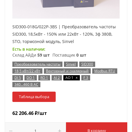
SID300-018G/022P-3BS | Преобразователь частоты
SID300, 18,5кВт - 150% или 22кВт - 120%, 3ф 380В,
STO, тормозной модуль, Sinvel
Есть в наличии:
Склад АйДи
59 шт
Поставщик
0 шт
Преобразователь частоты
Sinvel
SID300
18,5 кВт/22 кВт
Векторный и скалярный
Modbus RTU
x
DI 5
DO 1
RO 1
AI 2
AO 1
F 3
340…460 В AC
Таблица выбора
62 206.46
₽
/шт
В корзину