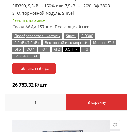
SID300, 5,5кВт - 150% или 7,5кВт - 120%, 3ф 380В,
STO, тормозной модуль, Sinvel
Есть в наличии:
Склад АйДи
157 шт
Поставщик
0 шт
Преобразователь частоты
Sinvel
SID300
5,5 кВт/7,5 кВт
Векторный и скалярный
Modbus RTU
x
DI 5
DO 1
RO 1
AI 2
AO 1
F 3
340…460 В AC
Таблица выбора
26 783.32
₽
/шт
В корзину