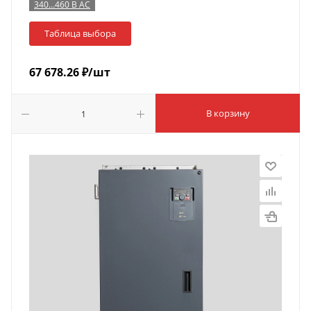
340…460 В AC
Таблица выбора
67 678.26
₽
/шт
В корзину