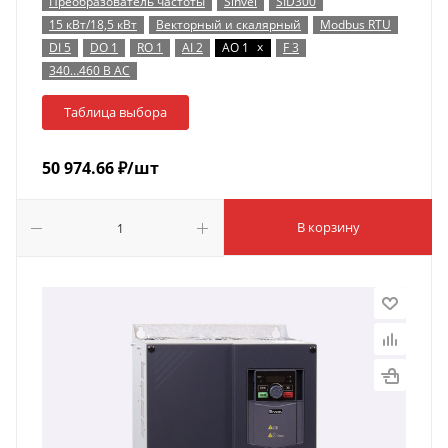
Преобразователь частоты
Sinvel
SID300
15 кВт/18,5 кВт
Векторный и скалярный
Modbus RTU
x
DI 5
DO 1
RO 1
AI 2
AO 1
F 3
340…460 В AC
Таблица выбора
50 974.66
₽
/шт
В корзину