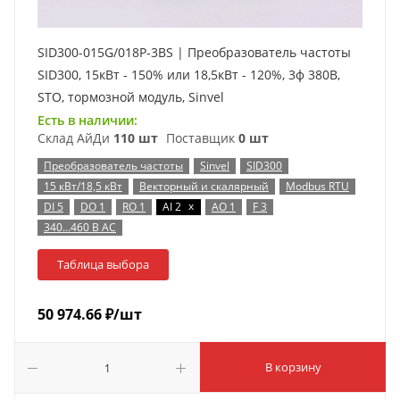
SID300-015G/018P-3BS | Преобразователь частоты
SID300, 15кВт - 150% или 18,5кВт - 120%, 3ф 380В,
STO, тормозной модуль, Sinvel
Есть в наличии:
Склад АйДи
110 шт
Поставщик
0 шт
Преобразователь частоты
Sinvel
SID300
15 кВт/18,5 кВт
Векторный и скалярный
Modbus RTU
x
DI 5
DO 1
RO 1
AI 2
AO 1
F 3
340…460 В AC
Таблица выбора
50 974.66
₽
/шт
В корзину