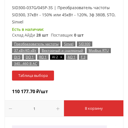
SID300-037G/045P-3S | Преобразователь частоты
SID300, 37кВт - 150% или 45кВт - 120%, 3ф 380В, STO,
Sinvel
Есть в наличии:
Склад АйДи
28 шт
Поставщик
0 шт
Преобразователь частоты
Sinvel
SID300
37 кВт/45 кВт
Векторный и скалярный
Modbus RTU
x
DI 5
DO 1
RO 1
AI 2
AO 1
F 3
340…460 В AC
Таблица выбора
110 177.70
₽
/шт
В корзину