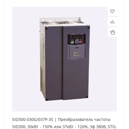
SID300-030G/037P-3S | Преобразователь частоты
SID300, 30кВт - 150% или 37кВт - 120%, 3ф 380В, STO,