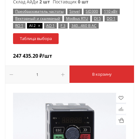
Склад АйДи
2 шт
Поставщик
0 шт
Преобразователь частоты
Sinvel
SID300
110 кВт
Векторный и скалярный
Modbus RTU
DI 5
DO 1
x
RO 1
AI 2
AO 1
F 3
340…460 В AC
Таблица выбора
247 435.20
₽
/шт
В корзину