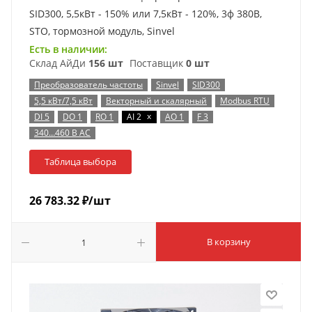
SID300, 5,5кВт - 150% или 7,5кВт - 120%, 3ф 380В,
STO, тормозной модуль, Sinvel
Есть в наличии:
Склад АйДи
156 шт
Поставщик
0 шт
Преобразователь частоты
Sinvel
SID300
5,5 кВт/7,5 кВт
Векторный и скалярный
Modbus RTU
x
DI 5
DO 1
RO 1
AI 2
AO 1
F 3
340…460 В AC
Таблица выбора
26 783.32
₽
/шт
В корзину