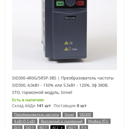
SID300-4R0G/5R5P-3BS | Преобразователь частоты
SID300, 4,0кВт - 150% или 5,5кВт - 120%, 3ф 380В,
STO, тормозной модуль, Sinvel
Есть в наличии:
Склад АйДи
141 шт
Поставщик
0 шт
Преобразователь частоты
Sinvel
SID300
4 кВт/5,5 кВт
Векторный и скалярный
Modbus RTU
x
DI 5
DO 1
RO 1
AI 2
AO 1
F 3