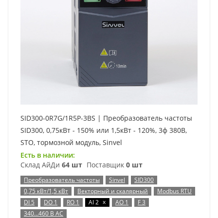
SID300-0R7G/1R5P-3BS | Преобразователь частоты
SID300, 0,75кВт - 150% или 1,5кВт - 120%, 3ф 380В,
STO, тормозной модуль, Sinvel
Есть в наличии:
Склад АйДи
64 шт
Поставщик
0 шт
Преобразователь частоты
Sinvel
SID300
0,75 кВт/1,5 кВт
Векторный и скалярный
Modbus RTU
x
DI 5
DO 1
RO 1
AI 2
AO 1
F 3
340…460 В AC