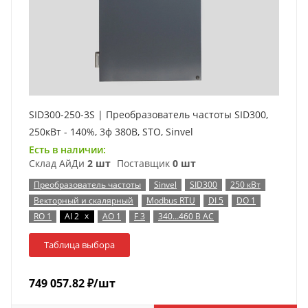
SID300-250-3S | Преобразователь частоты SID300,
250кВт - 140%, 3ф 380В, STO, Sinvel
Есть в наличии:
Склад АйДи
2 шт
Поставщик
0 шт
Преобразователь частоты
Sinvel
SID300
250 кВт
Векторный и скалярный
Modbus RTU
DI 5
DO 1
x
RO 1
AI 2
AO 1
F 3
340…460 В AC
Таблица выбора
749 057.82
₽
/шт