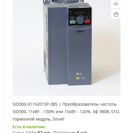
SID300-011G/015P-3BS | Преобразователь частоты
SID300, 11кВт - 150% или 15кВт - 120%, 3ф 380В, STO,
тормозной модуль, Sinvel
Есть в наличии:
Склад АйДи
97 шт
Поставщик
0 шт