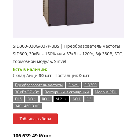
SID300-030G/037P-3BS | Преобразователь частоты
SID300, 30кВт - 150% или 37кВт - 120%, 3ф 380В, STO,
тормозной модуль, Sinvel
Есть в наличии:
Склад АйДи
30 шт
Поставщик
0 шт
Преобразователь частоты
Sinvel
SID300
30 кВт/37 кВт
Векторный и скалярный
Modbus RTU
x
DI 5
DO 1
RO 1
AI 2
AO 1
F 3
340…460 В AC
Таблица выбора
106 639.49
₽
/шт