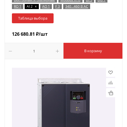
x
RO 1
AI 2
AO 1
F 3
340…460 В AC
Таблица выбора
126 680.81
₽
/шт
В корзину