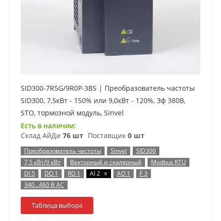
SID300-7R5G/9R0P-3BS | Преобразователь частоты
SID300, 7,5кВт - 150% или 9,0кВт - 120%, 3ф 380В,
STO, тормозной модуль, Sinvel
Есть в наличии:
Склад АйДи
76 шт
Поставщик
0 шт
Преобразователь частоты
Sinvel
SID300
7,5 кВт/9 кВт
Векторный и скалярный
Modbus RTU
x
DI 5
DO 1
RO 1
AI 2
AO 1
F 3
340…460 В AC
Таблица выбора