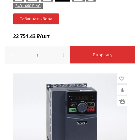
340…460 В AC
Таблица выбора
22 751.43
₽
/шт
В корзину