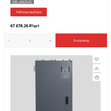
340…460 В AC
Таблица выбора
67 678.26
₽
/шт
В корзину