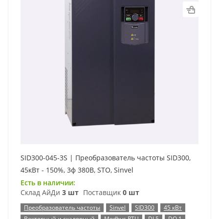
SID300-045-3S | Преобразователь частоты SID300,
45кВт - 150%, 3ф 380В, STO, Sinvel
Есть в наличии:
Склад АйДи
3 шт
Поставщик
0 шт
Преобразователь частоты
Sinvel
SID300
45 кВт
Векторный и скалярный
Modbus RTU
DI 5
DO 1