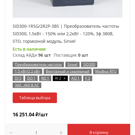
SID300-1R5G/2R2P-3BS | Преобразователь частоты
SID300, 1,5кВт - 150% или 2,2кВт - 120%, 3ф 380В,
STO, тормозной модуль, Sinvel
Есть в наличии:
Склад АйДи
96 шт
Поставщик
0 шт
Преобразователь частоты
Sinvel
SID300
1,5 кВт/2,2 кВт
Векторный и скалярный
Modbus RTU
x
DI 5
DO 1
RO 1
AI 2
AO 1
F 3
340…460 В AC
Таблица выбора
16 251.04
₽
/шт
В корзину