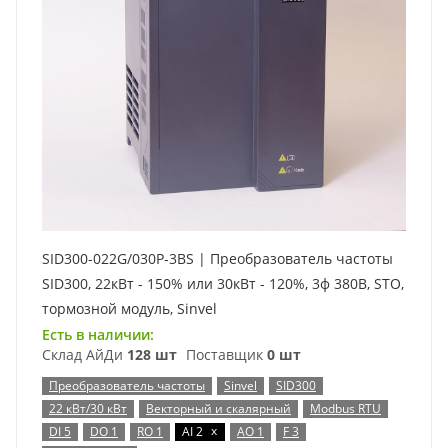
SID300-022G/030P-3BS | Преобразователь частоты
SID300, 22кВт - 150% или 30кВт - 120%, 3ф 380В, STO,
тормозной модуль, Sinvel
Есть в наличии:
Склад АйДи
128 шт
Поставщик
0 шт
Преобразователь частоты
Sinvel
SID300
22 кВт/30 кВт
Векторный и скалярный
Modbus RTU
x
DI 5
DO 1
RO 1
AI 2
AO 1
F 3