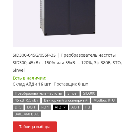
SID300-045G/055P-3S | Преобразователь частоты
SID300, 45кВт - 150% или 55кВт - 120%, 3ф 380В, STO,
Sinvel
Есть в наличии:
Склад АйДи
16 шт
Поставщик
0 шт
Преобразователь частоты
Sinvel
SID300
45 кВт/55 кВт
Векторный и скалярный
Modbus RTU
x
DI 5
DO 1
RO 1
AI 2
AO 1
F 3
340…460 В AC
Таблица выбора