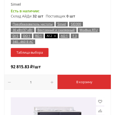
Sinvel
Есть в наличии:
Склад АйДи
32 шт
Поставщик
0 шт
Преобразователь частоты
Sinvel
SID300
30 кВт/37 кВт
Векторный и скалярный
Modbus RTU
x
DI 5
DO 1
RO 1
AI 2
AO 1
F 3
340…460 В AC
Таблица выбора
92 815.83
₽
/шт
В корзину