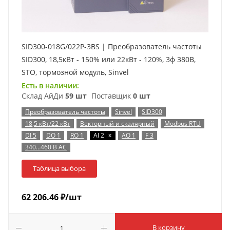
SID300-018G/022P-3BS | Преобразователь частоты
SID300, 18,5кВт - 150% или 22кВт - 120%, 3ф 380В,
STO, тормозной модуль, Sinvel
Есть в наличии:
Склад АйДи
59 шт
Поставщик
0 шт
Преобразователь частоты
Sinvel
SID300
18,5 кВт/22 кВт
Векторный и скалярный
Modbus RTU
x
DI 5
DO 1
RO 1
AI 2
AO 1
F 3
340…460 В AC
Таблица выбора
62 206.46
₽
/шт
В корзину