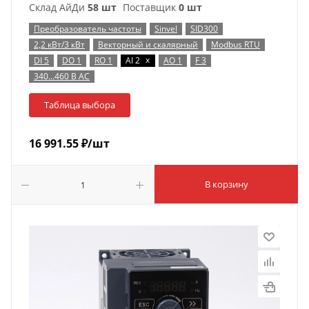
Склад АйДи
58 шт
Поставщик
0 шт
Преобразователь частоты
Sinvel
SID300
2,2 кВт/3 кВт
Векторный и скалярный
Modbus RTU
x
DI 5
DO 1
RO 1
AI 2
AO 1
F 3
340…460 В AC
Таблица выбора
16 991.55
₽
/шт
В корзину