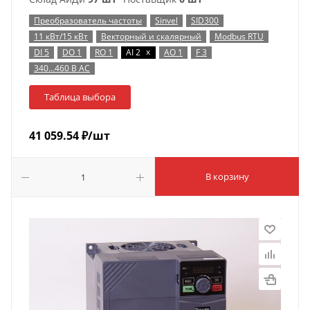
Преобразователь частоты
Sinvel
SID300
11 кВт/15 кВт
Векторный и скалярный
Modbus RTU
x
DI 5
DO 1
RO 1
AI 2
AO 1
F 3
340…460 В AC
Таблица выбора
41 059.54
₽
/шт
В корзину