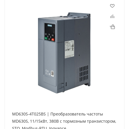
MD630S-4T025BS | Преобразователь частоты
MD630S, 11/15кВт, 380В с тормозным транзистором,
STO, Modbus-RTU, Inovance