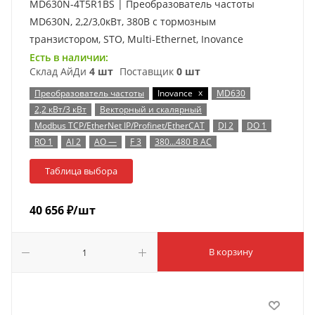
MD630N-4T5R1BS | Преобразователь частоты
MD630N, 2,2/3,0кВт, 380В с тормозным
транзистором, STO, Multi-Ethernet, Inovance
Есть в наличии:
Склад АйДи
4 шт
Поставщик
0 шт
x
Преобразователь частоты
Inovance
MD630
2,2 кВт/3 кВт
Векторный и скалярный
Modbus TCP/EtherNet IP/Profinet/EtherCAT
DI 2
DO 1
RO 1
AI 2
AO —
F 3
380…480 В AC
Таблица выбора
40 656
₽
/шт
В корзину