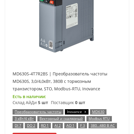
MD630S-4T7R2BS | Преобразователь частоты
MD630S, 3,0/4,0кВт, 380В с тормозным
транзистором, STO, Modbus-RTU, Inovance
Есть в наличии:
Склад АйДи
5 шт
Поставщик
0 шт
x
Преобразователь частоты
Inovance
MD630
3 кВт/4 кВт
Векторный и скалярный
Modbus RTU
DI 7
DO 2
RO 1
AI 2
AO 1
F 3
380…480 В AC