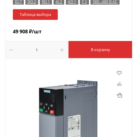
DI 7
DO 2
RO 1
AI 2
AO 1
F 3
380…480 В AC
Таблица выбора
49 908
₽
/шт
В корзину