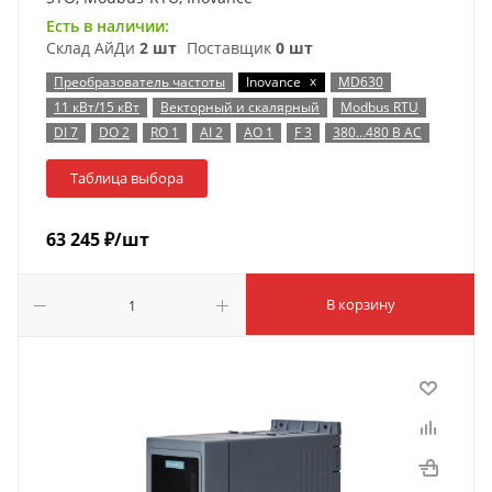
Есть в наличии:
Склад АйДи
2 шт
Поставщик
0 шт
x
Преобразователь частоты
Inovance
MD630
11 кВт/15 кВт
Векторный и скалярный
Modbus RTU
DI 7
DO 2
RO 1
AI 2
AO 1
F 3
380…480 В AC
Таблица выбора
63 245
₽
/шт
В корзину