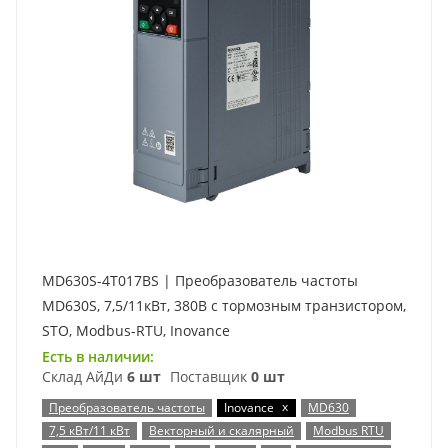
MD630S-4T017BS | Преобразователь частоты
MD630S, 7,5/11кВт, 380В с тормозным транзистором,
STO, Modbus-RTU, Inovance
Есть в наличии:
Склад АйДи
6 шт
Поставщик
0 шт
x
Преобразователь частоты
Inovance
MD630
7,5 кВт/11 кВт
Векторный и скалярный
Modbus RTU