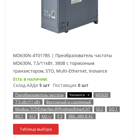
MD630N-4T017BS | Преобразователь частоты
MD630N, 7,5/11кВт, 380В с тормозным
транзистором, STO, Multi-Ethernet, Inovance
Есть в наличии:
Склад АйДи
5 шт
Поставщик
0 шт
x
Преобразователь частоты
Inovance
MD630
7,5 кВт/11 кВт
Векторный и скалярный
Modbus TCP/EtherNet IP/Profinet/EtherCAT
DI 2
DO 1
RO 1
AI 2
AO —
F 3
380…480 В AC
Таблица выбора