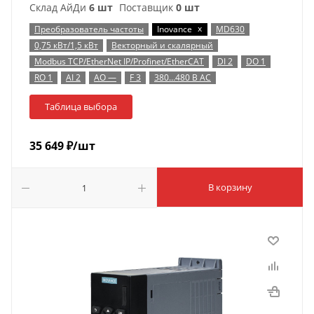
Склад АйДи
6 шт
Поставщик
0 шт
x
Преобразователь частоты
Inovance
MD630
0,75 кВт/1,5 кВт
Векторный и скалярный
Modbus TCP/EtherNet IP/Profinet/EtherCAT
DI 2
DO 1
RO 1
AI 2
AO —
F 3
380…480 В AC
Таблица выбора
35 649
₽
/шт
В корзину