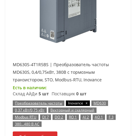
MD630S-4T1R5BS | Преобразователь частоты
MD630S, 0,4/0,75кВт, 380В с тормозным
транзистором, STO, Modbus-RTU, Inovance
Есть в наличии:
Склад АйДи
5 шт
Поставщик
0 шт
x
Преобразователь частоты
Inovance
MD630
0,37 кВт/0,75 кВт
Векторный и скалярный
Modbus RTU
DI 7
DO 2
RO 1
AI 2
AO 1
F 3
380…480 В AC