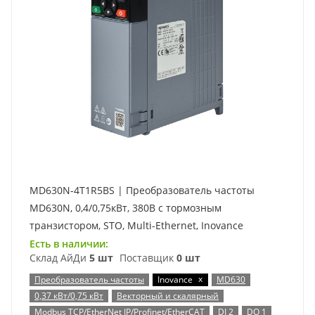
MD630N-4T1R5BS | Преобразователь частоты
MD630N, 0,4/0,75кВт, 380В с тормозным
транзистором, STO, Multi-Ethernet, Inovance
Есть в наличии:
Склад АйДи
5 шт
Поставщик
0 шт
x
Преобразователь частоты
Inovance
MD630
0,37 кВт/0,75 кВт
Векторный и скалярный
Modbus TCP/EtherNet IP/Profinet/EtherCAT
DI 2
DO 1