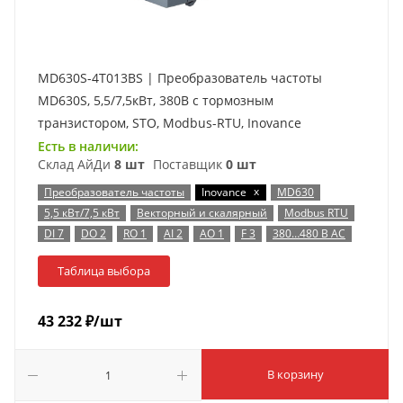
MD630S-4T013BS | Преобразователь частоты
MD630S, 5,5/7,5кВт, 380В с тормозным
транзистором, STO, Modbus-RTU, Inovance
Есть в наличии:
Склад АйДи
8 шт
Поставщик
0 шт
x
Преобразователь частоты
Inovance
MD630
5,5 кВт/7,5 кВт
Векторный и скалярный
Modbus RTU
DI 7
DO 2
RO 1
AI 2
AO 1
F 3
380…480 В AC
Таблица выбора
43 232
₽
/шт
В корзину