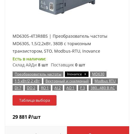
MD630S-4T3R8BS | Преобразователь частоты
MD630S, 1,5/2,2кВт, 380В с тормозным
транзистором, STO, Modbus-RTU, Inovance
Есть в наличии:
Склад АйДи
8 шт
Поставщик
0 шт
x
Преобразователь частоты
Inovance
MD630
1,5 кВт/2,2 кВт
Векторный и скалярный
Modbus RTU
DI 7
DO 2
RO 1
AI 2
AO 1
F 3
380…480 В AC
Таблица выбора
29 881
₽
/шт