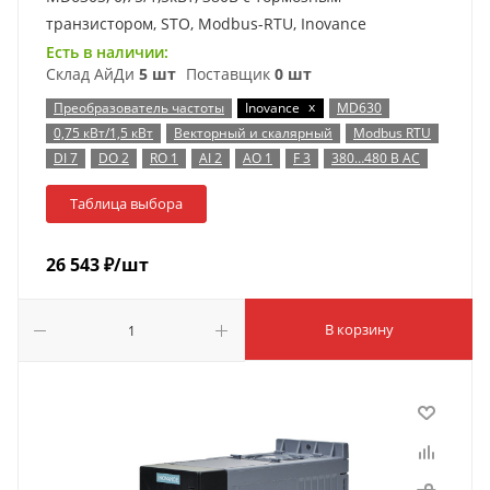
транзистором, STO, Modbus-RTU, Inovance
Есть в наличии:
Склад АйДи
5 шт
Поставщик
0 шт
x
Преобразователь частоты
Inovance
MD630
0,75 кВт/1,5 кВт
Векторный и скалярный
Modbus RTU
DI 7
DO 2
RO 1
AI 2
AO 1
F 3
380…480 В AC
Таблица выбора
26 543
₽
/шт
В корзину