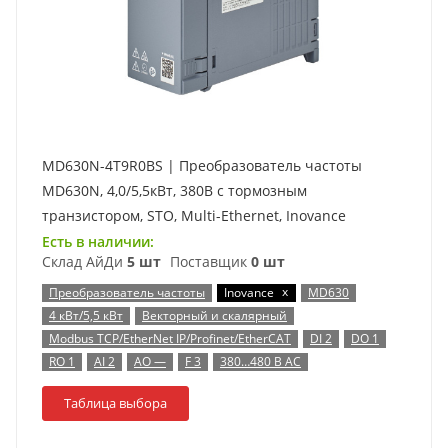
MD630N-4T9R0BS | Преобразователь частоты
MD630N, 4,0/5,5кВт, 380В с тормозным
транзистором, STO, Multi-Ethernet, Inovance
Есть в наличии:
Склад АйДи
5 шт
Поставщик
0 шт
x
Преобразователь частоты
Inovance
MD630
4 кВт/5,5 кВт
Векторный и скалярный
Modbus TCP/EtherNet IP/Profinet/EtherCAT
DI 2
DO 1
RO 1
AI 2
AO —
F 3
380…480 В AC
Таблица выбора