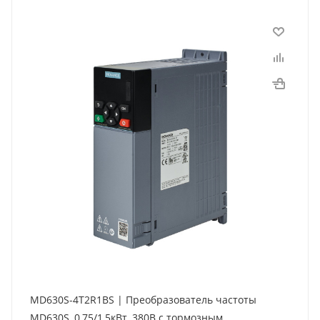
MD630S-4T2R1BS | Преобразователь частоты
MD630S, 0,75/1,5кВт, 380В с тормозным