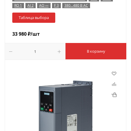
RO 1
AI 2
AO —
F 3
380…480 В AC
Таблица выбора
33 980
₽
/шт
В корзину