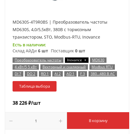
MD630S-4T9R0BS | Преобразователь частоты
MD630S, 4,0/5,5кВт, 380В с тормозным
транзистором, STO, Modbus-RTU, Inovance
Есть в наличии:
Склад АйДи
6 шт
Поставщик
0 шт
x
Преобразователь частоты
Inovance
MD630
4 кВт/5,5 кВт
Векторный и скалярный
Modbus RTU
DI 7
DO 2
RO 1
AI 2
AO 1
F 3
380…480 В AC
Таблица выбора
38 226
₽
/шт
В корзину