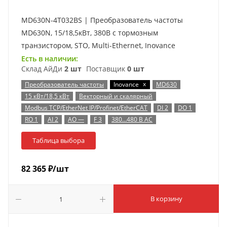
MD630N-4T032BS | Преобразователь частоты
MD630N, 15/18,5кВт, 380В с тормозным
транзистором, STO, Multi-Ethernet, Inovance
Есть в наличии:
Склад АйДи
2 шт
Поставщик
0 шт
x
Преобразователь частоты
Inovance
MD630
15 кВт/18,5 кВт
Векторный и скалярный
Modbus TCP/EtherNet IP/Profinet/EtherCAT
DI 2
DO 1
RO 1
AI 2
AO —
F 3
380…480 В AC
Таблица выбора
82 365
₽
/шт
В корзину