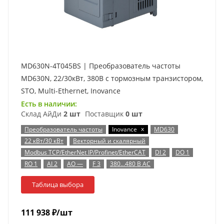
MD630N-4T045BS | Преобразователь частоты
MD630N, 22/30кВт, 380В с тормозным транзистором,
STO, Multi-Ethernet, Inovance
Есть в наличии:
Склад АйДи
2 шт
Поставщик
0 шт
x
Преобразователь частоты
Inovance
MD630
22 кВт/30 кВт
Векторный и скалярный
Modbus TCP/EtherNet IP/Profinet/EtherCAT
DI 2
DO 1
RO 1
AI 2
AO —
F 3
380…480 В AC
Таблица выбора
111 938
₽
/шт