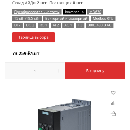
Склад АйДи
2 шт
Поставщик
0 шт
x
Преобразователь частоты
Inovance
MD630
15 кВт/18,5 кВт
Векторный и скалярный
Modbus RTU
DI 7
DO 2
RO 1
AI 2
AO 1
F 3
380…480 В AC
Таблица выбора
73 259
₽
/шт
В корзину