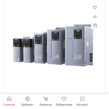
MD630N-4T150BS | Преобразователь частоты
Главная
Кабинет
Корзина
Избранные
Каталог
MD630N, 75кВт - 150% или 90кВт - 110%, 380В с