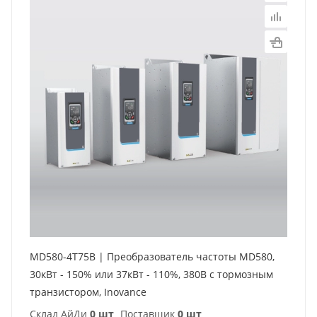
MD580-4T75B | Преобразователь частоты MD580,
30кВт - 150% или 37кВт - 110%, 380В с тормозным
транзистором, Inovance
Склад АйДи
0 шт
Поставщик
0 шт