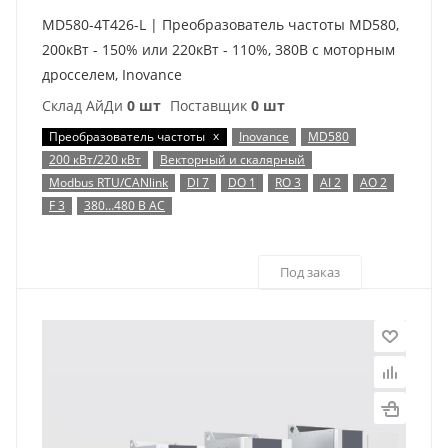
MD580-4T426-L | Преобразователь частоты MD580,
200кВт - 150% или 220кВт - 110%, 380В с моторным
дросселем, Inovance
Склад АйДи
0 шт
Поставщик
0 шт
x
Преобразователь частоты
Inovance
MD580
200 кВт/220 кВт
Векторный и скалярный
Modbus RTU/CANlink
DI 7
DO 1
RO 3
AI 2
AO 2
F 3
380…480 В AC
Под заказ