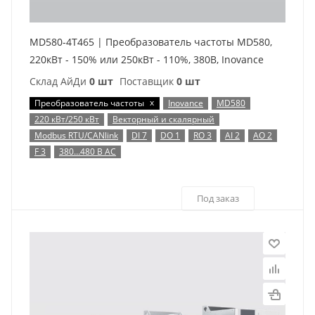
MD580-4T465 | Преобразователь частоты MD580,
220кВт - 150% или 250кВт - 110%, 380В, Inovance
Склад АйДи
0 шт
Поставщик
0 шт
x
Преобразователь частоты
Inovance
MD580
220 кВт/250 кВт
Векторный и скалярный
Modbus RTU/CANlink
DI 7
DO 1
RO 3
AI 2
AO 2
F 3
380…480 В AC
Под заказ