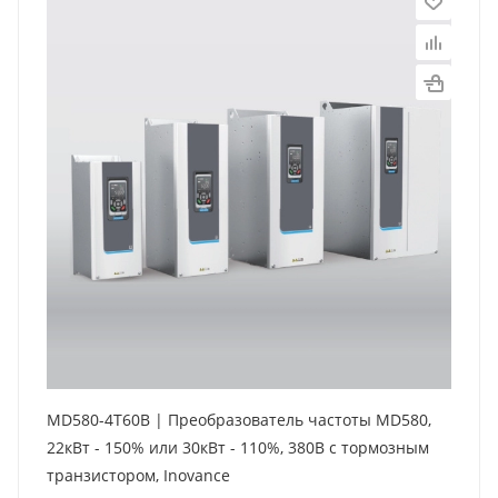
MD580-4T60B | Преобразователь частоты MD580,
22кВт - 150% или 30кВт - 110%, 380В с тормозным
транзистором, Inovance