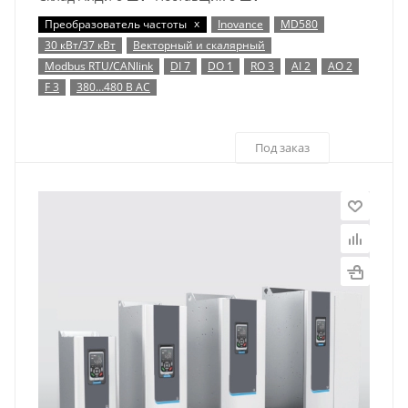
x
Преобразователь частоты
Inovance
MD580
30 кВт/37 кВт
Векторный и скалярный
Modbus RTU/CANlink
DI 7
DO 1
RO 3
AI 2
AO 2
F 3
380…480 В AC
Под заказ