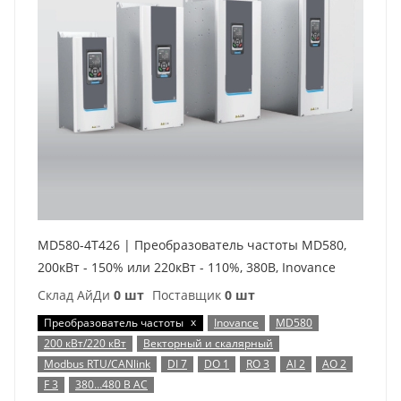
MD580-4T426 | Преобразователь частоты MD580,
200кВт - 150% или 220кВт - 110%, 380В, Inovance
Склад АйДи
0 шт
Поставщик
0 шт
x
Преобразователь частоты
Inovance
MD580
200 кВт/220 кВт
Векторный и скалярный
Modbus RTU/CANlink
DI 7
DO 1
RO 3
AI 2
AO 2
F 3
380…480 В AC