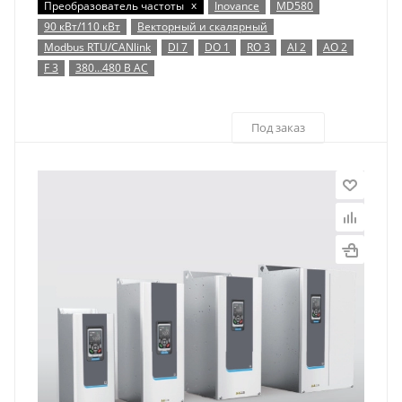
x
Преобразователь частоты
Inovance
MD580
90 кВт/110 кВт
Векторный и скалярный
Modbus RTU/CANlink
DI 7
DO 1
RO 3
AI 2
AO 2
F 3
380…480 В AC
Под заказ