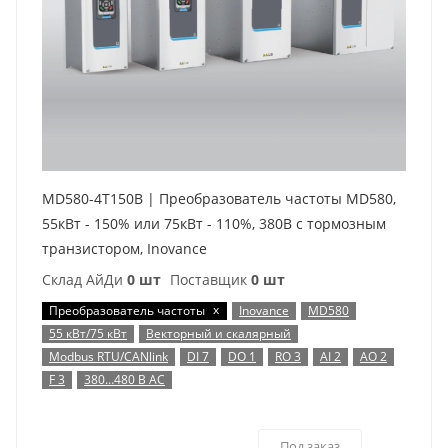
MD580-4T150B | Преобразователь частоты MD580,
55кВт - 150% или 75кВт - 110%, 380В с тормозным
транзистором, Inovance
Склад АйДи
0 шт
Поставщик
0 шт
x
Преобразователь частоты
Inovance
MD580
55 кВт/75 кВт
Векторный и скалярный
Modbus RTU/CANlink
DI 7
DO 1
RO 3
AI 2
AO 2
F 3
380…480 В AC
Под заказ