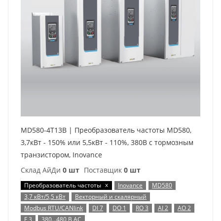
MD580-4T13B | Преобразователь частоты MD580,
3,7кВт - 150% или 5,5кВт - 110%, 380В с тормозным
транзистором, Inovance
Склад АйДи
0 шт
Поставщик
0 шт
x
Преобразователь частоты
Inovance
MD580
3,7 кВт/5,5 кВт
Векторный и скалярный
Modbus RTU/CANlink
DI 7
DO 1
RO 3
AI 2
AO 2
F 3
380…480 В AC