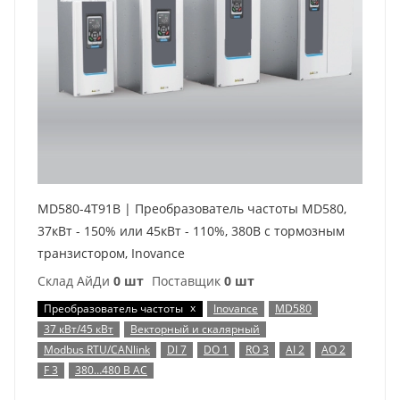
MD580-4T91B | Преобразователь частоты MD580,
37кВт - 150% или 45кВт - 110%, 380В с тормозным
транзистором, Inovance
Склад АйДи
0 шт
Поставщик
0 шт
x
Преобразователь частоты
Inovance
MD580
37 кВт/45 кВт
Векторный и скалярный
Modbus RTU/CANlink
DI 7
DO 1
RO 3
AI 2
AO 2
F 3
380…480 В AC