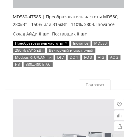
MD580-4T585 | Преобразователь частоты MD580,
280кВт - 150% или 315кВт - 110%, 380В, Inovance
Склад АйДи
0 шт
Поставщик
0 шт
x
Преобразователь частоты
Inovance
MD580
280 кВт/315 кВт
Векторный и скалярный
Modbus RTU/CANlink
DI 7
DO 1
RO 3
AI 2
AO 2
F 3
380…480 В AC
Под заказ