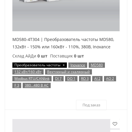
MD580-4T304 | Преобразователь частоты MD580,
132кВт - 150% или 160кВт - 110%, 380В, Inovance
Склад АйДи
0 шт
Поставщик
0 шт
x
Преобразователь частоты
Inovance
MD580
132 кВт/160 кВт
Векторный и скалярный
Modbus RTU/CANlink
DI 7
DO 1
RO 3
AI 2
AO 2
F 3
380…480 В AC
Под заказ