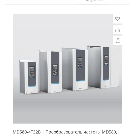
MD580-4T32B | Преобразователь частоты MD580,