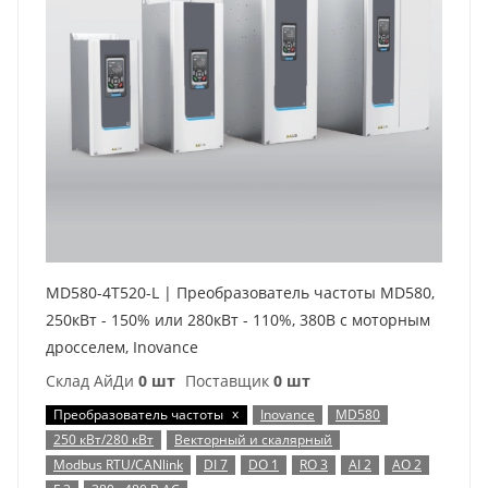
MD580-4T520-L | Преобразователь частоты MD580,
250кВт - 150% или 280кВт - 110%, 380В с моторным
дросселем, Inovance
Склад АйДи
0 шт
Поставщик
0 шт
x
Преобразователь частоты
Inovance
MD580
250 кВт/280 кВт
Векторный и скалярный
Modbus RTU/CANlink
DI 7
DO 1
RO 3
AI 2
AO 2