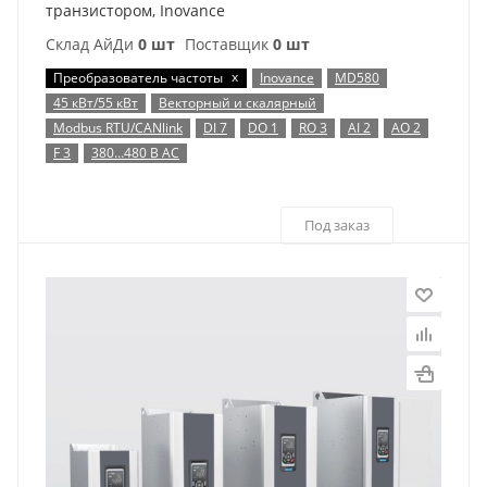
транзистором, Inovance
Склад АйДи
0 шт
Поставщик
0 шт
x
Преобразователь частоты
Inovance
MD580
45 кВт/55 кВт
Векторный и скалярный
Modbus RTU/CANlink
DI 7
DO 1
RO 3
AI 2
AO 2
F 3
380…480 В AC
Под заказ