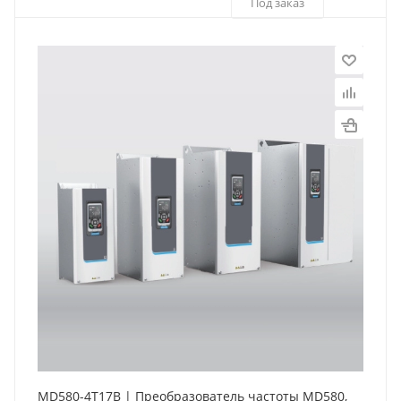
Под заказ
MD580-4T17B | Преобразователь частоты MD580,