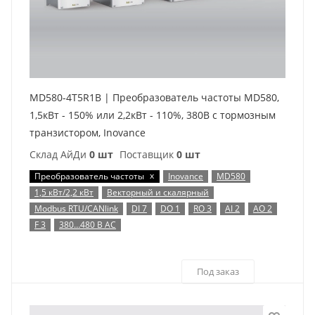
MD580-4T5R1B | Преобразователь частоты MD580,
1,5кВт - 150% или 2,2кВт - 110%, 380В с тормозным
транзистором, Inovance
Склад АйДи
0 шт
Поставщик
0 шт
x
Преобразователь частоты
Inovance
MD580
1,5 кВт/2,2 кВт
Векторный и скалярный
Modbus RTU/CANlink
DI 7
DO 1
RO 3
AI 2
AO 2
F 3
380…480 В AC
Под заказ