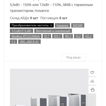
5,5кВт - 150% или 7,5кВт - 110%, 380В с тормозным
транзистором, Inovance
Склад АйДи
0 шт
Поставщик
0 шт
x
Преобразователь частоты
Inovance
MD580
5,5 кВт/7,5 кВт
Векторный и скалярный
Modbus RTU/CANlink
DI 7
DO 1
RO 3
AI 2
AO 2
F 3
380…480 В AC
Под заказ