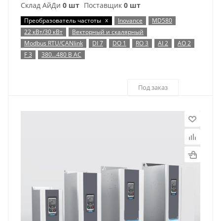
Склад АйДи
0 шт
Поставщик
0 шт
x
Преобразователь частоты
Inovance
MD580
22 кВт/30 кВт
Векторный и скалярный
Modbus RTU/CANlink
DI 7
DO 1
RO 3
AI 2
AO 2
F 3
380…480 В AC
Под заказ