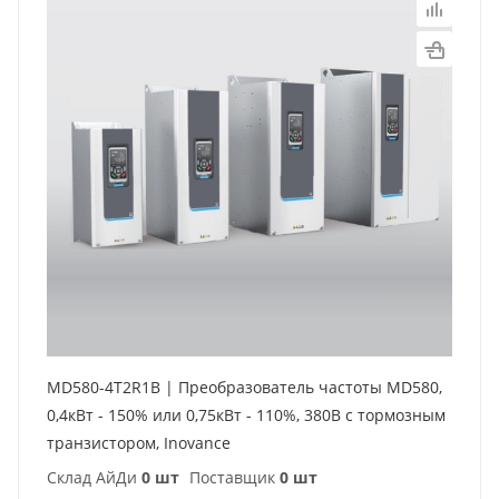
MD580-4T2R1B | Преобразователь частоты MD580,
0,4кВт - 150% или 0,75кВт - 110%, 380В с тормозным
транзистором, Inovance
Склад АйДи
0 шт
Поставщик
0 шт