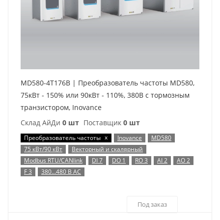
MD580-4T176B | Преобразователь частоты MD580,
75кВт - 150% или 90кВт - 110%, 380В с тормозным
транзистором, Inovance
Склад АйДи
0 шт
Поставщик
0 шт
x
Преобразователь частоты
Inovance
MD580
75 кВт/90 кВт
Векторный и скалярный
Modbus RTU/CANlink
DI 7
DO 1
RO 3
AI 2
AO 2
F 3
380…480 В AC
Под заказ