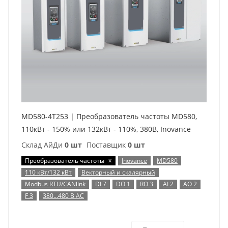
MD580-4T253 | Преобразователь частоты MD580,
110кВт - 150% или 132кВт - 110%, 380В, Inovance
Склад АйДи
0 шт
Поставщик
0 шт
x
Преобразователь частоты
Inovance
MD580
110 кВт/132 кВт
Векторный и скалярный
Modbus RTU/CANlink
DI 7
DO 1
RO 3
AI 2
AO 2
F 3
380…480 В AC