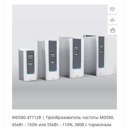
MD580-4T112B | Преобразователь частоты MD580,
45кВт - 150% или 55кВт - 110%, 380В с тормозным