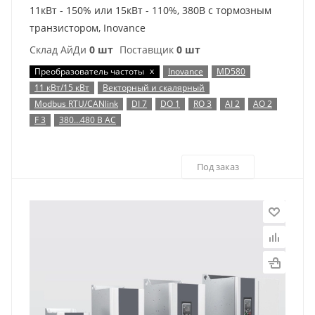
11кВт - 150% или 15кВт - 110%, 380В с тормозным
транзистором, Inovance
Склад АйДи
0 шт
Поставщик
0 шт
x
Преобразователь частоты
Inovance
MD580
11 кВт/15 кВт
Векторный и скалярный
Modbus RTU/CANlink
DI 7
DO 1
RO 3
AI 2
AO 2
F 3
380…480 В AC
Под заказ