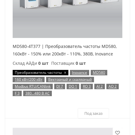
MD580-4T377 | Преобразователь частоты MD580,
160кВт - 150% или 200кВт - 110%, 380В, Inovance
Склад АйДи
0 шт
Поставщик
0 шт
x
Преобразователь частоты
Inovance
MD580
160 кВт/200 кВт
Векторный и скалярный
Modbus RTU/CANlink
DI 7
DO 1
RO 3
AI 2
AO 2
F 3
380…480 В AC
Под заказ