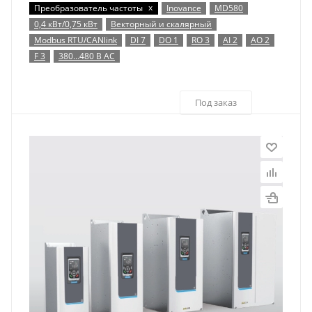
x
Преобразователь частоты
Inovance
MD580
0,4 кВт/0,75 кВт
Векторный и скалярный
Modbus RTU/CANlink
DI 7
DO 1
RO 3
AI 2
AO 2
F 3
380…480 В AC
Под заказ