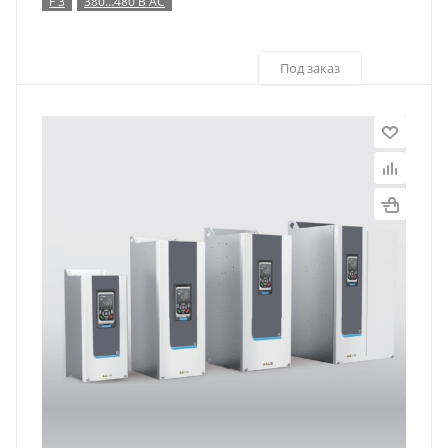
F 3
380…480 В AC
Под заказ