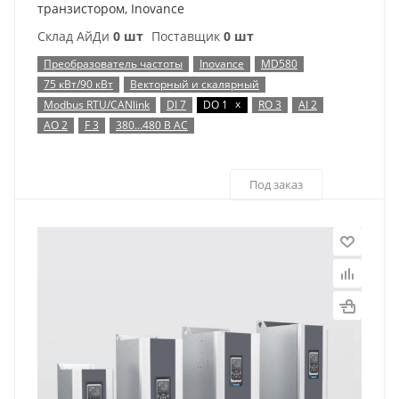
транзистором, Inovance
Склад АйДи
0 шт
Поставщик
0 шт
Преобразователь частоты
Inovance
MD580
75 кВт/90 кВт
Векторный и скалярный
x
Modbus RTU/CANlink
DI 7
DO 1
RO 3
AI 2
AO 2
F 3
380…480 В AC
Под заказ