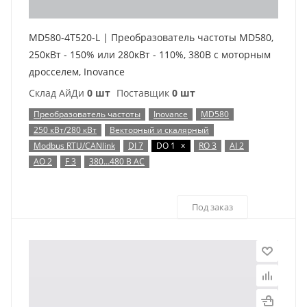
MD580-4T520-L | Преобразователь частоты MD580,
250кВт - 150% или 280кВт - 110%, 380В с моторным
дросселем, Inovance
Склад АйДи
0 шт
Поставщик
0 шт
Преобразователь частоты
Inovance
MD580
250 кВт/280 кВт
Векторный и скалярный
x
Modbus RTU/CANlink
DI 7
DO 1
RO 3
AI 2
AO 2
F 3
380…480 В AC
Под заказ