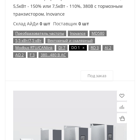
5,5кВт - 150% или 7,5кВт - 110%, 380В с тормозным
транзистором, Inovance
Склад АйДи
0 шт
Поставщик
0 шт
Преобразователь частоты
Inovance
MD580
5,5 кВт/7,5 кВт
Векторный и скалярный
x
Modbus RTU/CANlink
DI 7
DO 1
RO 3
AI 2
AO 2
F 3
380…480 В AC
Под заказ