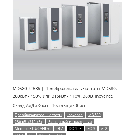
MD580-4T585 | Преобразователь частоты MD580,
280кВт - 150% или 315кВт - 110%, 380В, Inovance
Склад АйДи
0 шт
Поставщик
0 шт
Преобразователь частоты
Inovance
MD580
280 кВт/315 кВт
Векторный и скалярный
x
Modbus RTU/CANlink
DI 7
DO 1
RO 3
AI 2