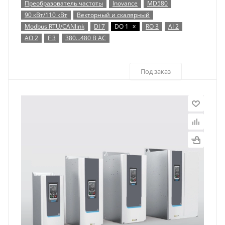
Преобразователь частоты
Inovance
MD580
90 кВт/110 кВт
Векторный и скалярный
x
Modbus RTU/CANlink
DI 7
DO 1
RO 3
AI 2
AO 2
F 3
380…480 В AC
Под заказ