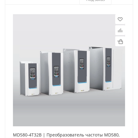
MD580-4T32B | Преобразователь частоты MD580,