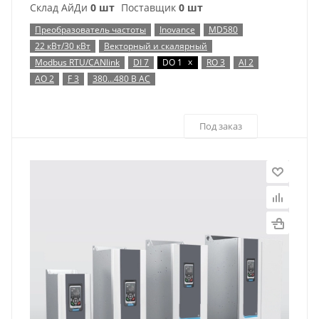
Склад АйДи
0 шт
Поставщик
0 шт
Преобразователь частоты
Inovance
MD580
22 кВт/30 кВт
Векторный и скалярный
x
Modbus RTU/CANlink
DI 7
DO 1
RO 3
AI 2
AO 2
F 3
380…480 В AC
Под заказ