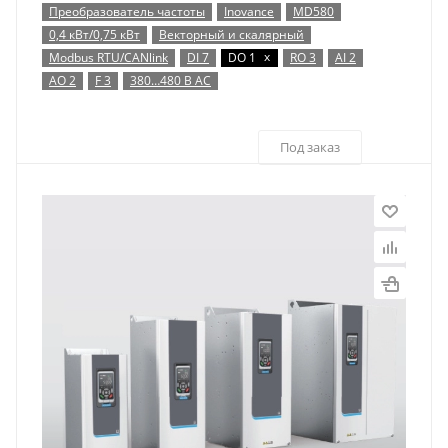
Преобразователь частоты
Inovance
MD580
0,4 кВт/0,75 кВт
Векторный и скалярный
x
Modbus RTU/CANlink
DI 7
DO 1
RO 3
AI 2
AO 2
F 3
380…480 В AC
Под заказ