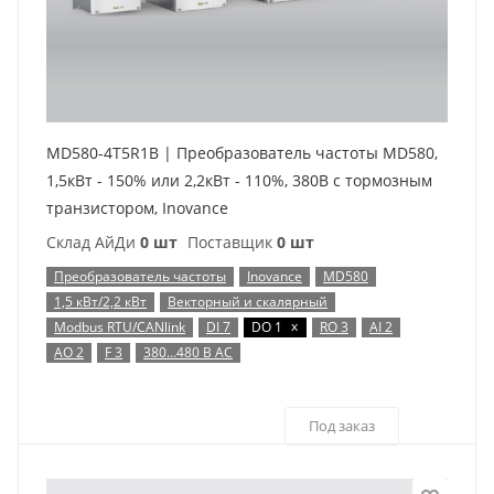
MD580-4T5R1B | Преобразователь частоты MD580,
1,5кВт - 150% или 2,2кВт - 110%, 380В с тормозным
транзистором, Inovance
Склад АйДи
0 шт
Поставщик
0 шт
Преобразователь частоты
Inovance
MD580
1,5 кВт/2,2 кВт
Векторный и скалярный
x
Modbus RTU/CANlink
DI 7
DO 1
RO 3
AI 2
AO 2
F 3
380…480 В AC
Под заказ