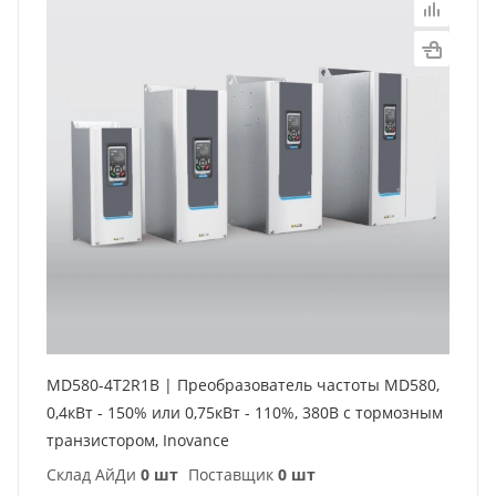
MD580-4T2R1B | Преобразователь частоты MD580,
0,4кВт - 150% или 0,75кВт - 110%, 380В с тормозным
транзистором, Inovance
Склад АйДи
0 шт
Поставщик
0 шт