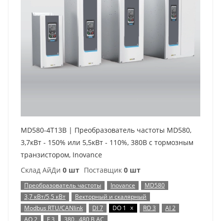
MD580-4T13B | Преобразователь частоты MD580,
3,7кВт - 150% или 5,5кВт - 110%, 380В с тормозным
транзистором, Inovance
Склад АйДи
0 шт
Поставщик
0 шт
Преобразователь частоты
Inovance
MD580
3,7 кВт/5,5 кВт
Векторный и скалярный
x
Modbus RTU/CANlink
DI 7
DO 1
RO 3
AI 2
AO 2
F 3
380…480 В AC