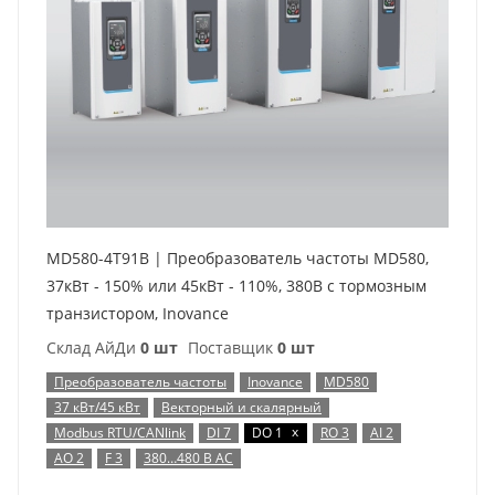
MD580-4T91B | Преобразователь частоты MD580,
37кВт - 150% или 45кВт - 110%, 380В с тормозным
транзистором, Inovance
Склад АйДи
0 шт
Поставщик
0 шт
Преобразователь частоты
Inovance
MD580
37 кВт/45 кВт
Векторный и скалярный
x
Modbus RTU/CANlink
DI 7
DO 1
RO 3
AI 2
AO 2
F 3
380…480 В AC