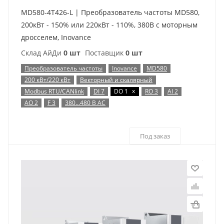
MD580-4T426-L | Преобразователь частоты MD580,
200кВт - 150% или 220кВт - 110%, 380В с моторным
дросселем, Inovance
Склад АйДи
0 шт
Поставщик
0 шт
Преобразователь частоты
Inovance
MD580
200 кВт/220 кВт
Векторный и скалярный
x
Modbus RTU/CANlink
DI 7
DO 1
RO 3
AI 2
AO 2
F 3
380…480 В AC
Под заказ