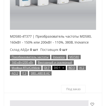
MD580-4T377 | Преобразователь частоты MD580,
160кВт - 150% или 200кВт - 110%, 380В, Inovance
Склад АйДи
0 шт
Поставщик
0 шт
Преобразователь частоты
Inovance
MD580
160 кВт/200 кВт
Векторный и скалярный
x
Modbus RTU/CANlink
DI 7
DO 1
RO 3
AI 2
AO 2
F 3
380…480 В AC
Под заказ