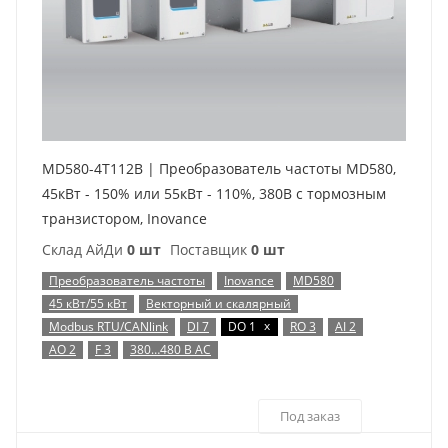
MD580-4T112B | Преобразователь частоты MD580,
45кВт - 150% или 55кВт - 110%, 380В с тормозным
транзистором, Inovance
Склад АйДи
0 шт
Поставщик
0 шт
Преобразователь частоты
Inovance
MD580
45 кВт/55 кВт
Векторный и скалярный
x
Modbus RTU/CANlink
DI 7
DO 1
RO 3
AI 2
AO 2
F 3
380…480 В AC
Под заказ