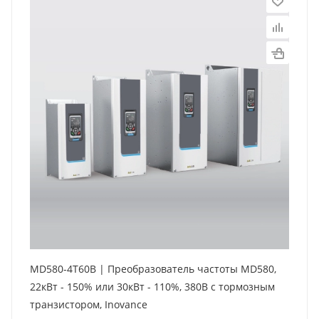
MD580-4T60B | Преобразователь частоты MD580,
22кВт - 150% или 30кВт - 110%, 380В с тормозным
транзистором, Inovance