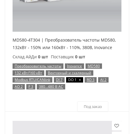
MD580-4T304 | Преобразователь частоты MD580,
132кВт - 150% или 160кВт - 110%, 380В, Inovance
Склад АйДи
0 шт
Поставщик
0 шт
Преобразователь частоты
Inovance
MD580
132 кВт/160 кВт
Векторный и скалярный
x
Modbus RTU/CANlink
DI 7
DO 1
RO 3
AI 2
AO 2
F 3
380…480 В AC
Под заказ