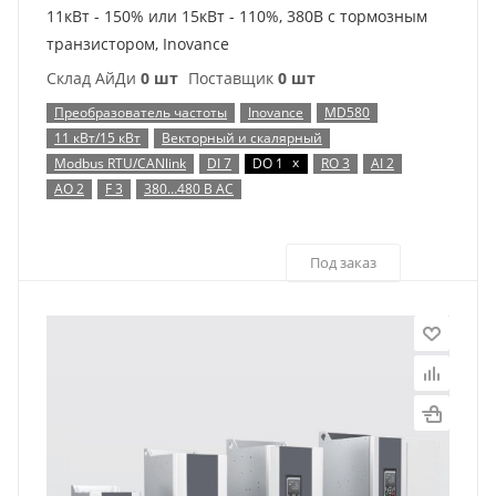
11кВт - 150% или 15кВт - 110%, 380В с тормозным
транзистором, Inovance
Склад АйДи
0 шт
Поставщик
0 шт
Преобразователь частоты
Inovance
MD580
11 кВт/15 кВт
Векторный и скалярный
x
Modbus RTU/CANlink
DI 7
DO 1
RO 3
AI 2
AO 2
F 3
380…480 В AC
Под заказ