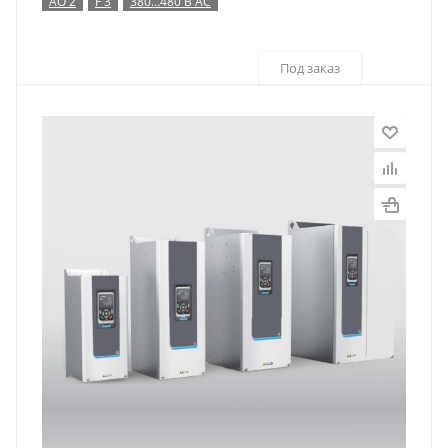
AO 2
F 3
380…480 В AC
Под заказ