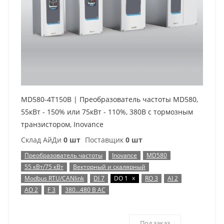
MD580-4T150B | Преобразователь частоты MD580,
55кВт - 150% или 75кВт - 110%, 380В с тормозным
транзистором, Inovance
Склад АйДи
0 шт
Поставщик
0 шт
Преобразователь частоты
Inovance
MD580
55 кВт/75 кВт
Векторный и скалярный
x
Modbus RTU/CANlink
DI 7
DO 1
RO 3
AI 2
AO 2
F 3
380…480 В AC
Под заказ