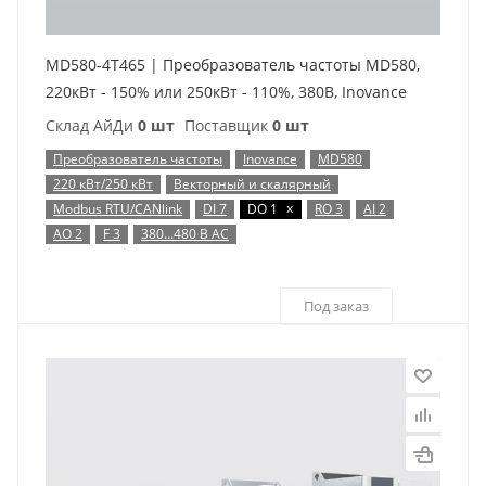
MD580-4T465 | Преобразователь частоты MD580,
220кВт - 150% или 250кВт - 110%, 380В, Inovance
Склад АйДи
0 шт
Поставщик
0 шт
Преобразователь частоты
Inovance
MD580
220 кВт/250 кВт
Векторный и скалярный
x
Modbus RTU/CANlink
DI 7
DO 1
RO 3
AI 2
AO 2
F 3
380…480 В AC
Под заказ