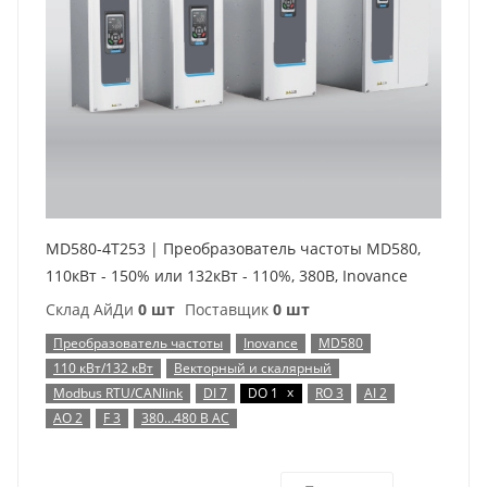
MD580-4T253 | Преобразователь частоты MD580,
110кВт - 150% или 132кВт - 110%, 380В, Inovance
Склад АйДи
0 шт
Поставщик
0 шт
Преобразователь частоты
Inovance
MD580
110 кВт/132 кВт
Векторный и скалярный
x
Modbus RTU/CANlink
DI 7
DO 1
RO 3
AI 2
AO 2
F 3
380…480 В AC