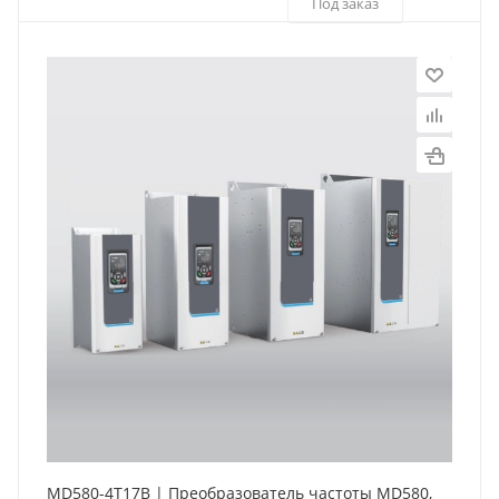
Под заказ
MD580-4T17B | Преобразователь частоты MD580,