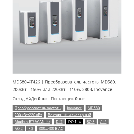
MD580-4T426 | Преобразователь частоты MD580,
200кВт - 150% или 220кВт - 110%, 380В, Inovance
Склад АйДи
0 шт
Поставщик
0 шт
Преобразователь частоты
Inovance
MD580
200 кВт/220 кВт
Векторный и скалярный
x
Modbus RTU/CANlink
DI 7
DO 1
RO 3
AI 2
AO 2
F 3
380…480 В AC