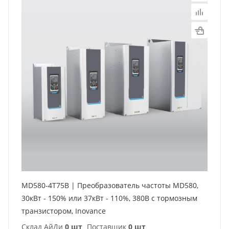
MD580-4T75B | Преобразователь частоты MD580,
30кВт - 150% или 37кВт - 110%, 380В с тормозным
транзистором, Inovance
Склад АйДи
0 шт
Поставщик
0 шт