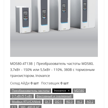
MD580-4T13B | Преобразователь частоты MD580,
3,7кВт - 150% или 5,5кВт - 110%, 380В с тормозным
транзистором, Inovance
Склад АйДи
0 шт
Поставщик
0 шт
x
Преобразователь частоты
Inovance
MD580
3,7 кВт/5,5 кВт
Векторный и скалярный
Modbus RTU/CANlink
DI 7
DO 1
RO 3
AI 2
AO 2
F 3
380…480 В AC