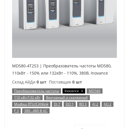
MD580-4T253 | Преобразователь частоты MD580,
110кВт - 150% или 132кВт - 110%, 380В, Inovance
Склад АйДи
0 шт
Поставщик
0 шт
x
Преобразователь частоты
Inovance
MD580
110 кВт/132 кВт
Векторный и скалярный
Modbus RTU/CANlink
DI 7
DO 1
RO 3
AI 2
AO 2
F 3
380…480 В AC