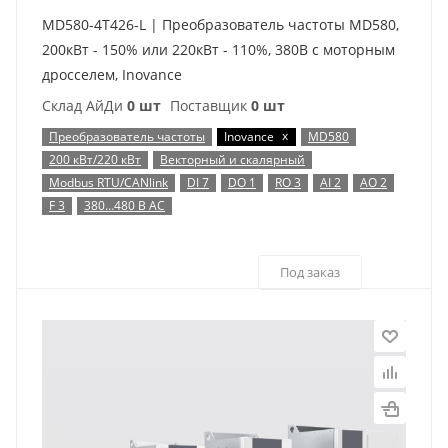
MD580-4T426-L | Преобразователь частоты MD580,
200кВт - 150% или 220кВт - 110%, 380В с моторным
дросселем, Inovance
Склад АйДи
0 шт
Поставщик
0 шт
x
Преобразователь частоты
Inovance
MD580
200 кВт/220 кВт
Векторный и скалярный
Modbus RTU/CANlink
DI 7
DO 1
RO 3
AI 2
AO 2
F 3
380…480 В AC
Под заказ