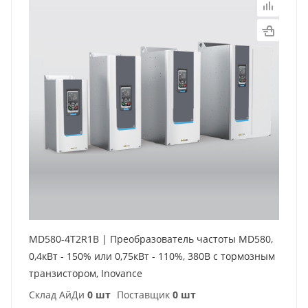
MD580-4T2R1B | Преобразователь частоты MD580,
0,4кВт - 150% или 0,75кВт - 110%, 380В с тормозным
транзистором, Inovance
Склад АйДи
0 шт
Поставщик
0 шт