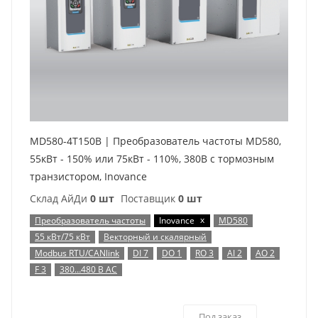
MD580-4T150B | Преобразователь частоты MD580,
55кВт - 150% или 75кВт - 110%, 380В с тормозным
транзистором, Inovance
Склад АйДи
0 шт
Поставщик
0 шт
x
Преобразователь частоты
Inovance
MD580
55 кВт/75 кВт
Векторный и скалярный
Modbus RTU/CANlink
DI 7
DO 1
RO 3
AI 2
AO 2
F 3
380…480 В AC
Под заказ