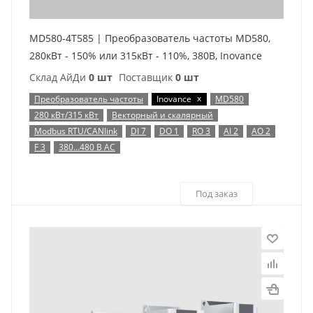
MD580-4T585 | Преобразователь частоты MD580,
280кВт - 150% или 315кВт - 110%, 380В, Inovance
Склад АйДи
0 шт
Поставщик
0 шт
x
Преобразователь частоты
Inovance
MD580
280 кВт/315 кВт
Векторный и скалярный
Modbus RTU/CANlink
DI 7
DO 1
RO 3
AI 2
AO 2
F 3
380…480 В AC
Под заказ