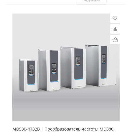
MD580-4T32B | Преобразователь частоты MD580,