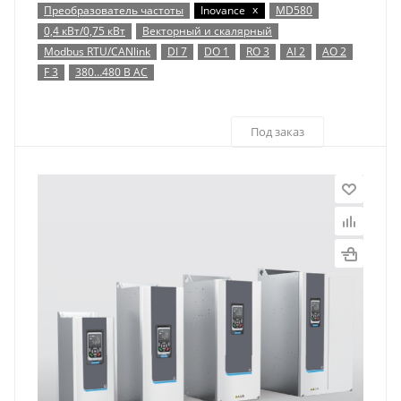
x
Преобразователь частоты
Inovance
MD580
0,4 кВт/0,75 кВт
Векторный и скалярный
Modbus RTU/CANlink
DI 7
DO 1
RO 3
AI 2
AO 2
F 3
380…480 В AC
Под заказ