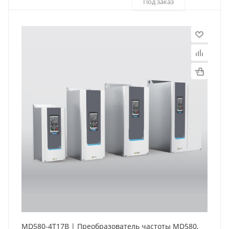
Под заказ
MD580-4T17B | Преобразователь частоты MD580,