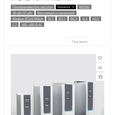
x
Преобразователь частоты
Inovance
MD580
30 кВт/37 кВт
Векторный и скалярный
Modbus RTU/CANlink
DI 7
DO 1
RO 3
AI 2
AO 2
F 3
380…480 В AC
Под заказ