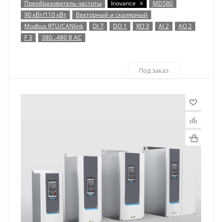
x
Преобразователь частоты
Inovance
MD580
90 кВт/110 кВт
Векторный и скалярный
Modbus RTU/CANlink
DI 7
DO 1
RO 3
AI 2
AO 2
F 3
380…480 В AC
Под заказ