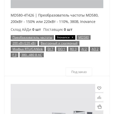
MD580-4T426 | Преобразователь частоты MD580,
200кВт - 150% или 220кВт - 110%, 380В, Inovance
Склад АйДи
0 шт
Поставщик
0 шт
x
Преобразователь частоты
Inovance
MD580
200 кВт/220 кВт
Векторный и скалярный
Modbus RTU/CANlink
DI 7
DO 1
RO 3
AI 2
AO 2
F 3
380…480 В AC
Под заказ