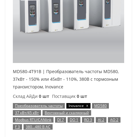
MD580-4T91B | Преобразователь частоты MD580,
37кВт - 150% или 45кВт - 110%, 380В с тормозным
транзистором, Inovance
Склад АйДи
0 шт
Поставщик
0 шт
x
Преобразователь частоты
Inovance
MD580
37 кВт/45 кВт
Векторный и скалярный
Modbus RTU/CANlink
DI 7
DO 1
RO 3
AI 2
AO 2
F 3
380…480 В AC