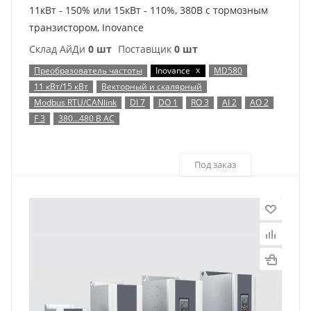
11кВт - 150% или 15кВт - 110%, 380В с тормозным
транзистором, Inovance
Склад АйДи
0 шт
Поставщик
0 шт
x
Преобразователь частоты
Inovance
MD580
11 кВт/15 кВт
Векторный и скалярный
Modbus RTU/CANlink
DI 7
DO 1
RO 3
AI 2
AO 2
F 3
380…480 В AC
Под заказ