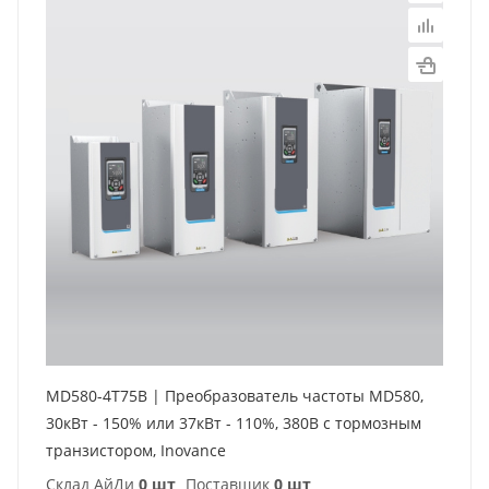
MD580-4T75B | Преобразователь частоты MD580,
30кВт - 150% или 37кВт - 110%, 380В с тормозным
транзистором, Inovance
Склад АйДи
0 шт
Поставщик
0 шт