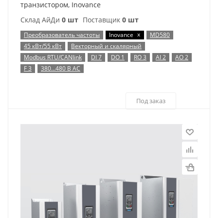
транзистором, Inovance
Склад АйДи
0 шт
Поставщик
0 шт
x
Преобразователь частоты
Inovance
MD580
45 кВт/55 кВт
Векторный и скалярный
Modbus RTU/CANlink
DI 7
DO 1
RO 3
AI 2
AO 2
F 3
380…480 В AC
Под заказ