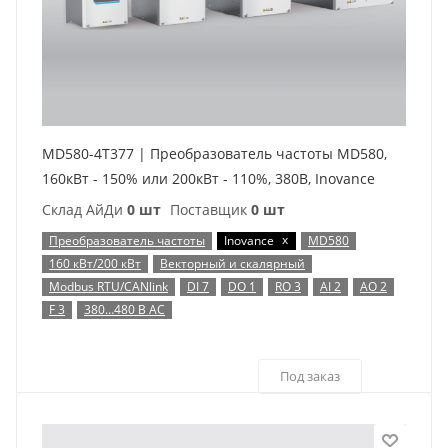
MD580-4T377 | Преобразователь частоты MD580,
160кВт - 150% или 200кВт - 110%, 380В, Inovance
Склад АйДи
0 шт
Поставщик
0 шт
x
Преобразователь частоты
Inovance
MD580
160 кВт/200 кВт
Векторный и скалярный
Modbus RTU/CANlink
DI 7
DO 1
RO 3
AI 2
AO 2
F 3
380…480 В AC
Под заказ