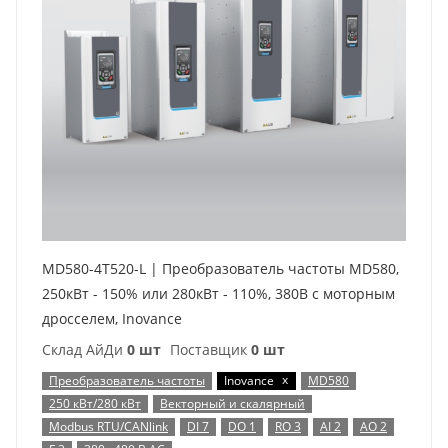
MD580-4T520-L | Преобразователь частоты MD580,
250кВт - 150% или 280кВт - 110%, 380В с моторным
дросселем, Inovance
Склад АйДи
0 шт
Поставщик
0 шт
x
Преобразователь частоты
Inovance
MD580
250 кВт/280 кВт
Векторный и скалярный
Modbus RTU/CANlink
DI 7
DO 1
RO 3
AI 2
AO 2