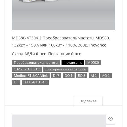
MD580-4T304 | Преобразователь частоты MD580,
132кВт - 150% или 160кВт - 110%, 380В, Inovance
Склад АйДи
0 шт
Поставщик
0 шт
x
Преобразователь частоты
Inovance
MD580
132 кВт/160 кВт
Векторный и скалярный
Modbus RTU/CANlink
DI 7
DO 1
RO 3
AI 2
AO 2
F 3
380…480 В AC
Под заказ