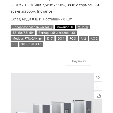
5,5кВт - 150% или 7,5кВт - 110%, 380В с тормозным
транзистором, Inovance
Склад АйДи
0 шт
Поставщик
0 шт
x
Преобразователь частоты
Inovance
MD580
5,5 кВт/7,5 кВт
Векторный и скалярный
Modbus RTU/CANlink
DI 7
DO 1
RO 3
AI 2
AO 2
F 3
380…480 В AC
Под заказ