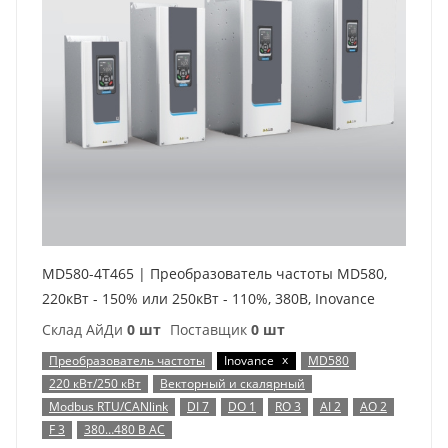
MD580-4T465 | Преобразователь частоты MD580,
220кВт - 150% или 250кВт - 110%, 380В, Inovance
Склад АйДи
0 шт
Поставщик
0 шт
x
Преобразователь частоты
Inovance
MD580
220 кВт/250 кВт
Векторный и скалярный
Modbus RTU/CANlink
DI 7
DO 1
RO 3
AI 2
AO 2
F 3
380…480 В AC