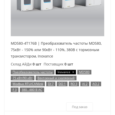
MD580-4T176B | Преобразователь частоты MD580,
75кВт - 150% или 90кВт - 110%, 380В с тормозным
транзистором, Inovance
Склад АйДи
0 шт
Поставщик
0 шт
x
Преобразователь частоты
Inovance
MD580
75 кВт/90 кВт
Векторный и скалярный
Modbus RTU/CANlink
DI 7
DO 1
RO 3
AI 2
AO 2
F 3
380…480 В AC
Под заказ