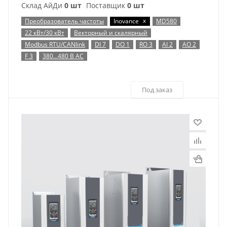
Склад АйДи
0 шт
Поставщик
0 шт
x
Преобразователь частоты
Inovance
MD580
22 кВт/30 кВт
Векторный и скалярный
Modbus RTU/CANlink
DI 7
DO 1
RO 3
AI 2
AO 2
F 3
380…480 В AC
Под заказ