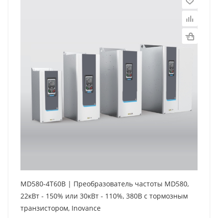
MD580-4T60B | Преобразователь частоты MD580,
22кВт - 150% или 30кВт - 110%, 380В с тормозным
транзистором, Inovance