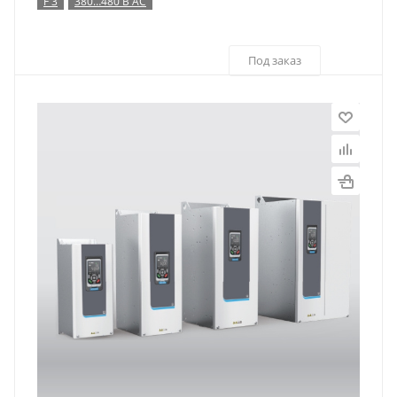
F 3
380…480 В AC
Под заказ