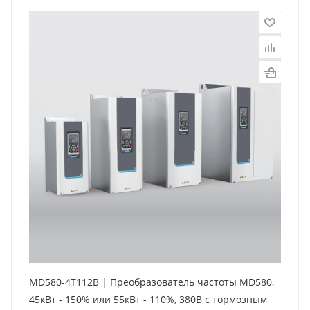
MD580-4T112B | Преобразователь частоты MD580,
45кВт - 150% или 55кВт - 110%, 380В с тормозным