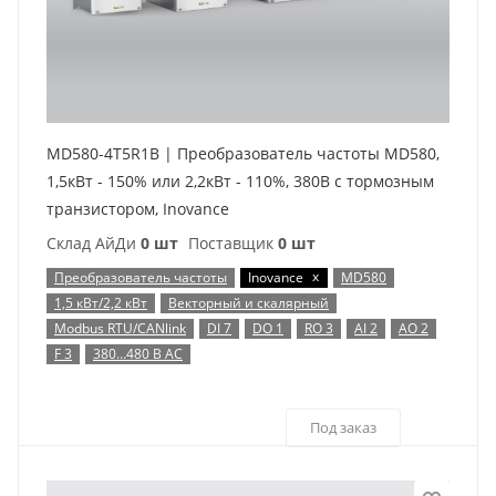
MD580-4T5R1B | Преобразователь частоты MD580,
1,5кВт - 150% или 2,2кВт - 110%, 380В с тормозным
транзистором, Inovance
Склад АйДи
0 шт
Поставщик
0 шт
x
Преобразователь частоты
Inovance
MD580
1,5 кВт/2,2 кВт
Векторный и скалярный
Modbus RTU/CANlink
DI 7
DO 1
RO 3
AI 2
AO 2
F 3
380…480 В AC
Под заказ