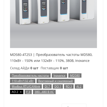
MD580-4T253 | Преобразователь частоты MD580,
110кВт - 150% или 132кВт - 110%, 380В, Inovance
Склад АйДи
0 шт
Поставщик
0 шт
Преобразователь частоты
Inovance
MD580
110 кВт/132 кВт
Векторный и скалярный
Modbus RTU/CANlink
DI 7
DO 1
RO 3
AI 2
x
AO 2
F 3
380…480 В AC