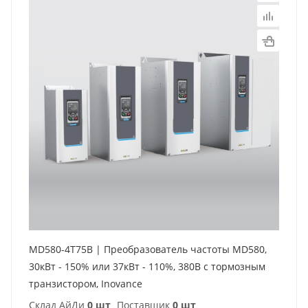
MD580-4T75B | Преобразователь частоты MD580,
30кВт - 150% или 37кВт - 110%, 380В с тормозным
транзистором, Inovance
Склад АйДи
0 шт
Поставщик
0 шт