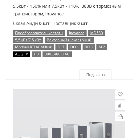
5,5кВт - 150% или 7,5кВт - 110%, 380В с тормозным
транзистором, Inovance
Склад АйДи
0 шт
Поставщик
0 шт
Преобразователь частоты
Inovance
MD580
5,5 кВт/7,5 кВт
Векторный и скалярный
Modbus RTU/CANlink
DI 7
DO 1
RO 3
AI 2
x
AO 2
F 3
380…480 В AC
Под заказ