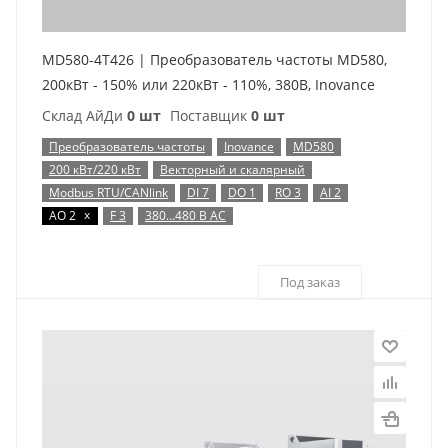
MD580-4T426 | Преобразователь частоты MD580,
200кВт - 150% или 220кВт - 110%, 380В, Inovance
Склад АйДи
0 шт
Поставщик
0 шт
Преобразователь частоты
Inovance
MD580
200 кВт/220 кВт
Векторный и скалярный
Modbus RTU/CANlink
DI 7
DO 1
RO 3
AI 2
x
AO 2
F 3
380…480 В AC
Под заказ