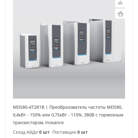
MD580-4T2R1B | Преобразователь частоты MD580,
0,4кВт - 150% или 0,75кВт - 110%, 380В с тормозным
транзистором, Inovance
Склад АйДи
0 шт
Поставщик
0 шт