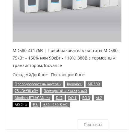
MD580-4T176B | Преобразователь частоты MD580,
75кВт - 150% или 90кВт - 110%, 380В с тормозным
транзистором, Inovance
Склад АйДи
0 шт
Поставщик
0 шт
Преобразователь частоты
Inovance
MD580
75 кВт/90 кВт
Векторный и скалярный
Modbus RTU/CANlink
DI 7
DO 1
RO 3
AI 2
x
AO 2
F 3
380…480 В AC
Под заказ