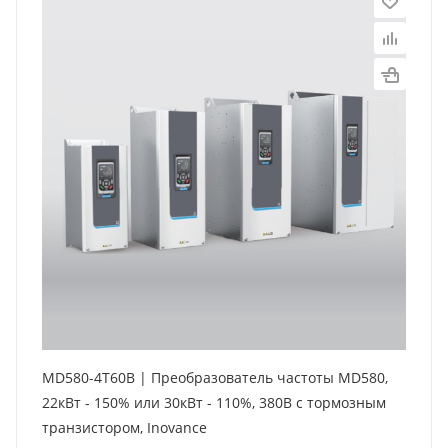
MD580-4T60B | Преобразователь частоты MD580,
22кВт - 150% или 30кВт - 110%, 380В с тормозным
транзистором, Inovance