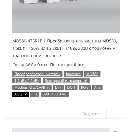
MD580-4T5R1B | Преобразователь частоты MD580,
1,5кВт - 150% или 2,2кВт - 110%, 380В с тормозным
транзистором, Inovance
Склад АйДи
0 шт
Поставщик
0 шт
Преобразователь частоты
Inovance
MD580
1,5 кВт/2,2 кВт
Векторный и скалярный
Modbus RTU/CANlink
DI 7
DO 1
RO 3
AI 2
x
AO 2
F 3
380…480 В AC
Под заказ