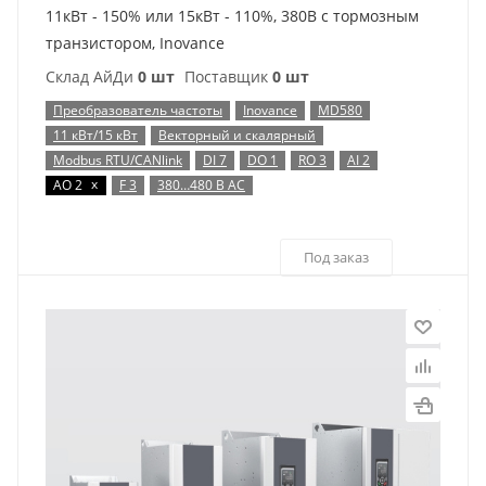
11кВт - 150% или 15кВт - 110%, 380В с тормозным
транзистором, Inovance
Склад АйДи
0 шт
Поставщик
0 шт
Преобразователь частоты
Inovance
MD580
11 кВт/15 кВт
Векторный и скалярный
Modbus RTU/CANlink
DI 7
DO 1
RO 3
AI 2
x
AO 2
F 3
380…480 В AC
Под заказ