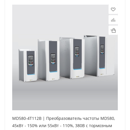
MD580-4T112B | Преобразователь частоты MD580,
45кВт - 150% или 55кВт - 110%, 380В с тормозным