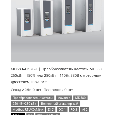
MD580-4T520-L | Преобразователь частоты MD580,
250кВт - 150% или 280кВт - 110%, 380В с моторным
дросселем, Inovance
Склад АйДи
0 шт
Поставщик
0 шт
Преобразователь частоты
Inovance
MD580
250 кВт/280 кВт
Векторный и скалярный
Modbus RTU/CANlink
DI 7
DO 1
RO 3
AI 2