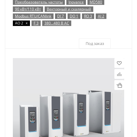
Преобразователь частоты
Inovance
MD580
90 кВт/110 кВт
Векторный и скалярный
Modbus RTU/CANlink
DI 7
DO 1
RO 3
AI 2
x
AO 2
F 3
380…480 В AC
Под заказ