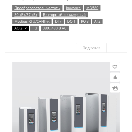
Преобразователь частоты
Inovance
MD580
30 кВт/37 кВт
Векторный и скалярный
Modbus RTU/CANlink
DI 7
DO 1
RO 3
AI 2
x
AO 2
F 3
380…480 В AC
Под заказ