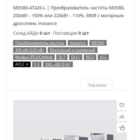
MD580-4T426-L | Преобразователь частоты MD580,
200кВт - 150% или 220кВт - 110%, 380В с моторным
дросселем, Inovance
Склад АйДи
0 шт
Поставщик
0 шт
Преобразователь частоты
Inovance
MD580
200 кВт/220 кВт
Векторный и скалярный
Modbus RTU/CANlink
DI 7
DO 1
RO 3
AI 2
x
AO 2
F 3
380…480 В AC
Под заказ