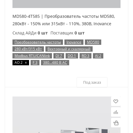
MD580-4T585 | Преобразователь частоты MD580,
280кВт - 150% или 315кВт - 110%, 380В, Inovance
Склад АйДи
0 шт
Поставщик
0 шт
Преобразователь частоты
Inovance
MD580
280 кВт/315 кВт
Векторный и скалярный
Modbus RTU/CANlink
DI 7
DO 1
RO 3
AI 2
x
AO 2
F 3
380…480 В AC
Под заказ