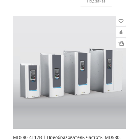
Под заказ
MD580-4T17B | Преобразователь частоты MD580,