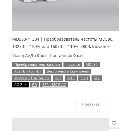
MD580-4T304 | Преобразователь частоты MD580,
132кВт - 150% или 160кВт - 110%, 380В, Inovance
Склад АйДи
0 шт
Поставщик
0 шт
Преобразователь частоты
Inovance
MD580
132 кВт/160 кВт
Векторный и скалярный
Modbus RTU/CANlink
DI 7
DO 1
RO 3
AI 2
x
AO 2
F 3
380…480 В AC
Под заказ