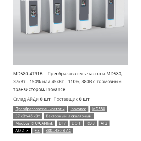
MD580-4T91B | Преобразователь частоты MD580,
37кВт - 150% или 45кВт - 110%, 380В с тормозным
транзистором, Inovance
Склад АйДи
0 шт
Поставщик
0 шт
Преобразователь частоты
Inovance
MD580
37 кВт/45 кВт
Векторный и скалярный
Modbus RTU/CANlink
DI 7
DO 1
RO 3
AI 2
x
AO 2
F 3
380…480 В AC