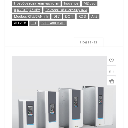
Преобразователь частоты
Inovance
MD580
0,4 кВт/0,75 кВт
Векторный и скалярный
Modbus RTU/CANlink
DI 7
DO 1
RO 3
AI 2
x
AO 2
F 3
380…480 В AC
Под заказ