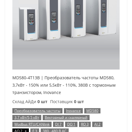
MD580-4T13B | Преобразователь частоты MD580,
3,7кВт - 150% или 5,5кВт - 110%, 380В с тормозным
транзистором, Inovance
Склад АйДи
0 шт
Поставщик
0 шт
Преобразователь частоты
Inovance
MD580
3,7 кВт/5,5 кВт
Векторный и скалярный
Modbus RTU/CANlink
DI 7
DO 1
RO 3
AI 2
x
AO 2
F 3
380…480 В AC