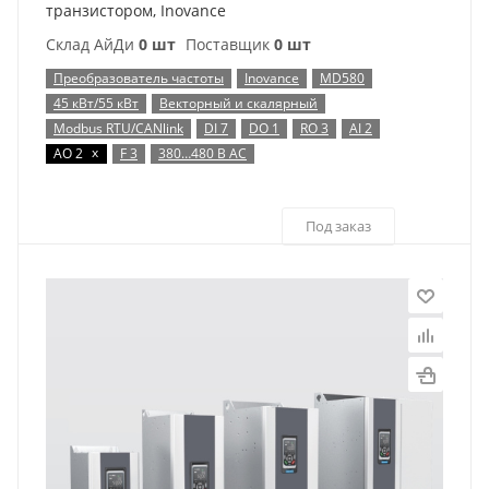
транзистором, Inovance
Склад АйДи
0 шт
Поставщик
0 шт
Преобразователь частоты
Inovance
MD580
45 кВт/55 кВт
Векторный и скалярный
Modbus RTU/CANlink
DI 7
DO 1
RO 3
AI 2
x
AO 2
F 3
380…480 В AC
Под заказ