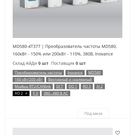
MD580-4T377 | Преобразователь частоты MD580,
160кВт - 150% или 200кВт - 110%, 380В, Inovance
Склад АйДи
0 шт
Поставщик
0 шт
Преобразователь частоты
Inovance
MD580
160 кВт/200 кВт
Векторный и скалярный
Modbus RTU/CANlink
DI 7
DO 1
RO 3
AI 2
x
AO 2
F 3
380…480 В AC
Под заказ