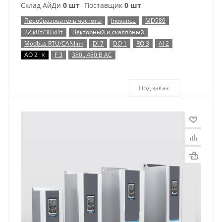
Склад АйДи
0 шт
Поставщик
0 шт
Преобразователь частоты
Inovance
MD580
22 кВт/30 кВт
Векторный и скалярный
Modbus RTU/CANlink
DI 7
DO 1
RO 3
AI 2
x
AO 2
F 3
380…480 В AC
Под заказ