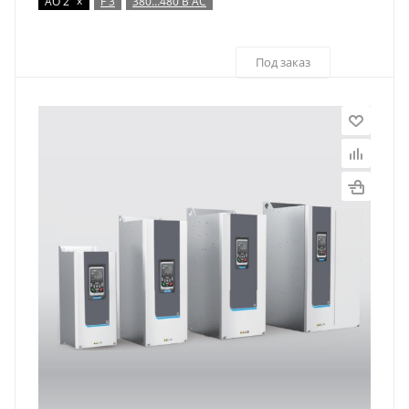
x
AO 2
F 3
380…480 В AC
Под заказ