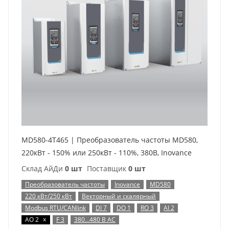
MD580-4T465 | Преобразователь частоты MD580,
220кВт - 150% или 250кВт - 110%, 380В, Inovance
Склад АйДи
0 шт
Поставщик
0 шт
Преобразователь частоты
Inovance
MD580
220 кВт/250 кВт
Векторный и скалярный
Modbus RTU/CANlink
DI 7
DO 1
RO 3
AI 2
x
AO 2
F 3
380…480 В AC