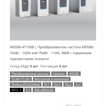
MD580-4T150B | Преобразователь частоты MD580,
55кВт - 150% или 75кВт - 110%, 380В с тормозным
транзистором, Inovance
Склад АйДи
0 шт
Поставщик
0 шт
Преобразователь частоты
Inovance
MD580
55 кВт/75 кВт
Векторный и скалярный
Modbus RTU/CANlink
DI 7
DO 1
RO 3
AI 2
x
AO 2
F 3
380…480 В AC
Под заказ