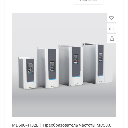
MD580-4T32B | Преобразователь частоты MD580,