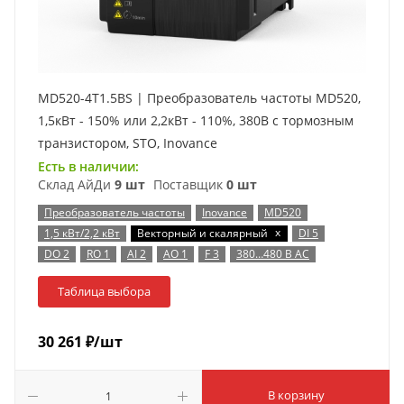
MD520-4T1.5BS | Преобразователь частоты MD520,
1,5кВт - 150% или 2,2кВт - 110%, 380В с тормозным
транзистором, STO, Inovance
Есть в наличии:
Склад АйДи
9 шт
Поставщик
0 шт
Преобразователь частоты
Inovance
MD520
x
1,5 кВт/2,2 кВт
Векторный и скалярный
DI 5
DO 2
RO 1
AI 2
AO 1
F 3
380…480 В AC
Таблица выбора
30 261
₽
/шт
В корзину