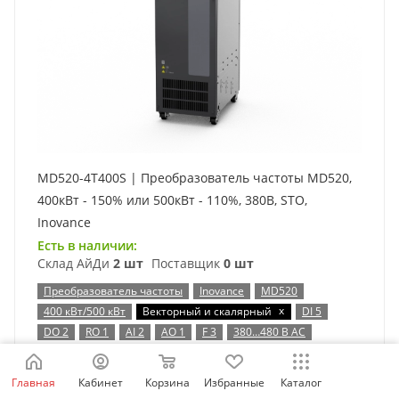
MD520-4T400S | Преобразователь частоты MD520,
400кВт - 150% или 500кВт - 110%, 380В, STO,
Inovance
Есть в наличии:
Склад АйДи
2 шт
Поставщик
0 шт
Преобразователь частоты
Inovance
MD520
x
400 кВт/500 кВт
Векторный и скалярный
DI 5
DO 2
RO 1
AI 2
AO 1
F 3
380…480 В AC
Таблица выбора
Главная
Кабинет
Корзина
Избранные
Каталог