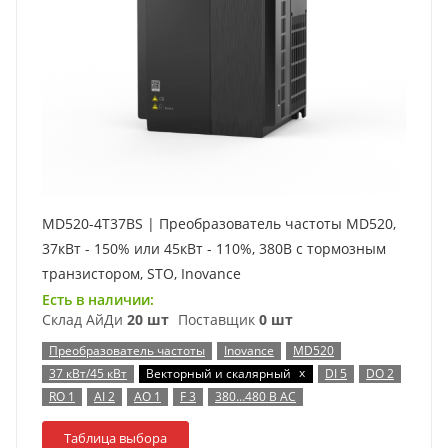
MD520-4T37BS | Преобразователь частоты MD520,
37кВт - 150% или 45кВт - 110%, 380В с тормозным
транзистором, STO, Inovance
Есть в наличии:
Склад АйДи
20 шт
Поставщик
0 шт
Преобразователь частоты
Inovance
MD520
x
37 кВт/45 кВт
Векторный и скалярный
DI 5
DO 2
RO 1
AI 2
AO 1
F 3
380…480 В AC
Таблица выбора