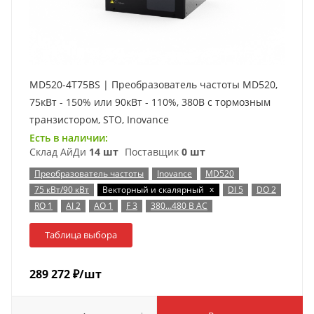
MD520-4T75BS | Преобразователь частоты MD520,
75кВт - 150% или 90кВт - 110%, 380В с тормозным
транзистором, STO, Inovance
Есть в наличии:
Склад АйДи
14 шт
Поставщик
0 шт
Преобразователь частоты
Inovance
MD520
x
75 кВт/90 кВт
Векторный и скалярный
DI 5
DO 2
RO 1
AI 2
AO 1
F 3
380…480 В AC
Таблица выбора
289 272
₽
/шт