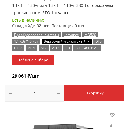
1,1кВт - 150% или 1,5кВт - 110%, 380В с тормозным
транзистором, STO, Inovance
Есть в наличии:
Склад АйДи
32 шт
Поставщик
0 шт
Преобразователь частоты
Inovance
MD520
x
1,1 кВт/1,5 кВт
Векторный и скалярный
DI 5
DO 2
RO 1
AI 2
AO 1
F 3
380…480 В AC
Таблица выбора
29 061
₽
/шт
В корзину