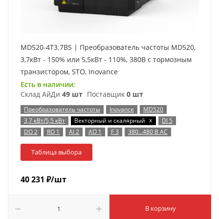
MD520-4T3.7BS | Преобразователь частоты MD520,
3,7кВт - 150% или 5,5кВт - 110%, 380В с тормозным
транзистором, STO, Inovance
Есть в наличии:
Склад АйДи
49 шт
Поставщик
0 шт
Преобразователь частоты
Inovance
MD520
x
3,7 кВт/5,5 кВт
Векторный и скалярный
DI 5
DO 2
RO 1
AI 2
AO 1
F 3
380…480 В AC
Таблица выбора
40 231
₽
/шт
В корзину