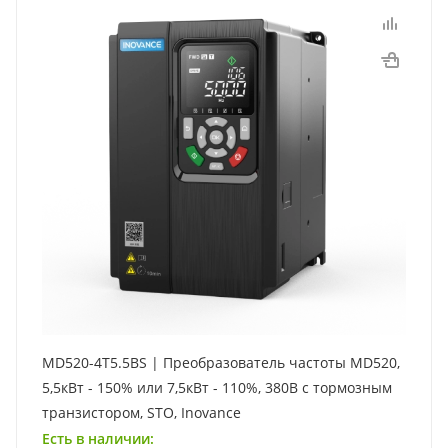
MD520-4T5.5BS | Преобразователь частоты MD520,
5,5кВт - 150% или 7,5кВт - 110%, 380В с тормозным
транзистором, STO, Inovance
Есть в наличии: