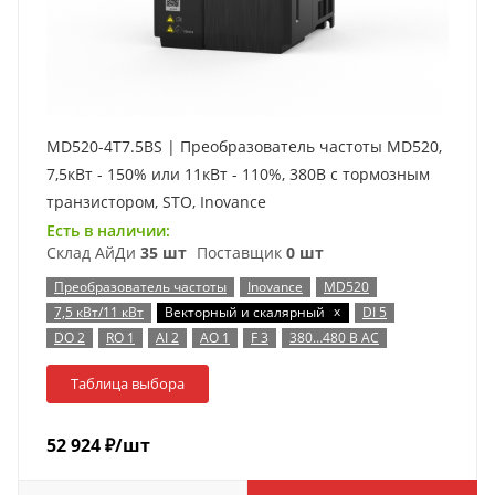
MD520-4T7.5BS | Преобразователь частоты MD520,
7,5кВт - 150% или 11кВт - 110%, 380В с тормозным
транзистором, STO, Inovance
Есть в наличии:
Склад АйДи
35 шт
Поставщик
0 шт
Преобразователь частоты
Inovance
MD520
x
7,5 кВт/11 кВт
Векторный и скалярный
DI 5
DO 2
RO 1
AI 2
AO 1
F 3
380…480 В AC
Таблица выбора
52 924
₽
/шт