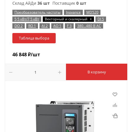
Склад АйДи
36 шт
Поставщик
0 шт
Преобразователь частоты
Inovance
MD520
x
5,5 кВт/7,5 кВт
Векторный и скалярный
DI 5
DO 2
RO 1
AI 2
AO 1
F 3
380…480 В AC
Таблица выбора
46 848
₽
/шт
В корзину