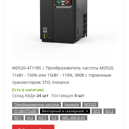
MD520-4T11BS | Преобразователь частоты MD520,
11кВт - 150% или 15кВт - 110%, 380В с тормозным
транзистором, STO, Inovance
Есть в наличии:
Склад АйДи
24 шт
Поставщик
0 шт
Преобразователь частоты
Inovance
MD520
x
11 кВт/15 кВт
Векторный и скалярный
DI 5
DO 2
RO 1
AI 2
AO 1
F 3
380…480 В AC