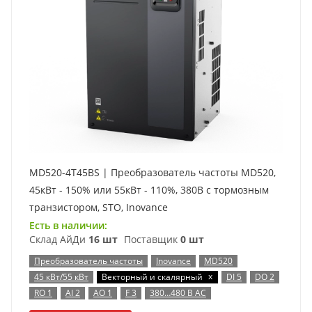
MD520-4T45BS | Преобразователь частоты MD520,
45кВт - 150% или 55кВт - 110%, 380В с тормозным
транзистором, STO, Inovance
Есть в наличии:
Склад АйДи
16 шт
Поставщик
0 шт
Преобразователь частоты
Inovance
MD520
x
45 кВт/55 кВт
Векторный и скалярный
DI 5
DO 2
RO 1
AI 2
AO 1
F 3
380…480 В AC