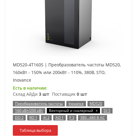
MD520-4T160S | Преобразователь частоты MD520,
160кВт - 150% или 200кВт - 110%, 380В, STO,
Inovance
Есть в наличии:
Склад АйДи
3 шт
Поставщик
0 шт
Преобразователь частоты
Inovance
MD520
x
160 кВт/200 кВт
Векторный и скалярный
DI 5
DO 2
RO 1
AI 2
AO 1
F 3
380…480 В AC
Таблица выбора