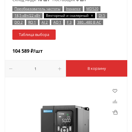
Преобразователь частоты
Inovance
MD520
x
18,5 кВт/22 кВт
Векторный и скалярный
DI 5
DO 2
RO 1
AI 2
AO 1
F 3
380…480 В AC
Таблица выбора
104 589
₽
/шт
В корзину