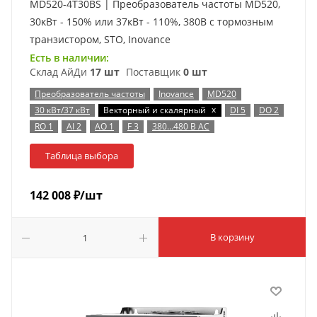
MD520-4T30BS | Преобразователь частоты MD520,
30кВт - 150% или 37кВт - 110%, 380В с тормозным
транзистором, STO, Inovance
Есть в наличии:
Склад АйДи
17 шт
Поставщик
0 шт
Преобразователь частоты
Inovance
MD520
x
30 кВт/37 кВт
Векторный и скалярный
DI 5
DO 2
RO 1
AI 2
AO 1
F 3
380…480 В AC
Таблица выбора
142 008
₽
/шт
В корзину