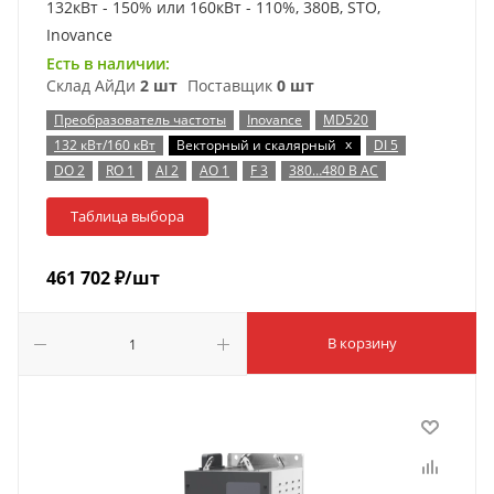
132кВт - 150% или 160кВт - 110%, 380В, STO,
Inovance
Есть в наличии:
Склад АйДи
2 шт
Поставщик
0 шт
Преобразователь частоты
Inovance
MD520
x
132 кВт/160 кВт
Векторный и скалярный
DI 5
DO 2
RO 1
AI 2
AO 1
F 3
380…480 В AC
Таблица выбора
461 702
₽
/шт
В корзину