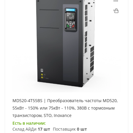
MD520-4T55BS | Преобразователь частоты MD520,
55кВт - 150% или 75кВт - 110%, 380В с тормозным
транзистором, STO, Inovance
Есть в наличии:
Склад АйДи
17 шт
Поставщик
0 шт