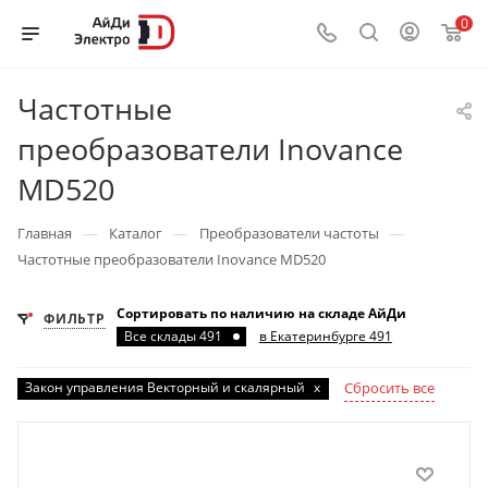
0
Частотные
преобразователи Inovance
MD520
—
—
—
Главная
Каталог
Преобразователи частоты
Частотные преобразователи Inovance MD520
Сортировать по наличию на складе АйДи
ФИЛЬТР
Все склады 491
в Екатеринбурге 491
Закон управления Векторный и скалярный
x
Сбросить все