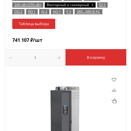
x
200 кВт/250 кВт
Векторный и скалярный
DI 5
DO 2
RO 1
AI 2
AO 1
F 3
380…480 В AC
Таблица выбора
741 107
₽
/шт
В корзину