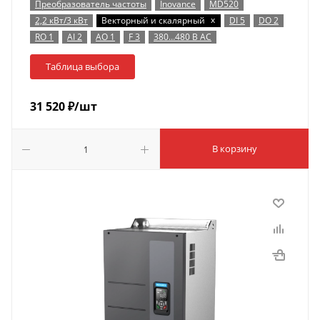
Преобразователь частоты
Inovance
MD520
x
2,2 кВт/3 кВт
Векторный и скалярный
DI 5
DO 2
RO 1
AI 2
AO 1
F 3
380…480 В AC
Таблица выбора
31 520
₽
/шт
В корзину