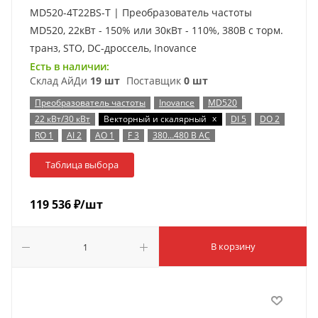
MD520-4T22BS-T | Преобразователь частоты
MD520, 22кВт - 150% или 30кВт - 110%, 380В с торм.
транз, STO, DC-дроссель, Inovance
Есть в наличии:
Склад АйДи
19 шт
Поставщик
0 шт
Преобразователь частоты
Inovance
MD520
x
22 кВт/30 кВт
Векторный и скалярный
DI 5
DO 2
RO 1
AI 2
AO 1
F 3
380…480 В AC
Таблица выбора
119 536
₽
/шт
В корзину