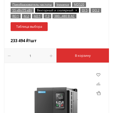
Преобразователь частоты
Inovance
MD520
x
55 кВт/75 кВт
Векторный и скалярный
DI 5
DO 2
RO 1
AI 2
AO 1
F 3
380…480 В AC
Таблица выбора
233 494
₽
/шт
В корзину