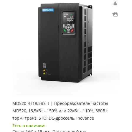
MD520-4T18.5BS-T | Преобразователь частоты
MD520, 18,5кВт - 150% или 22кВт - 110%, 380В с
торм. транз, STO, DC-дроссель, Inovance
Есть в наличии:
Склад АйДи
10 шт
Поставщик
0 шт