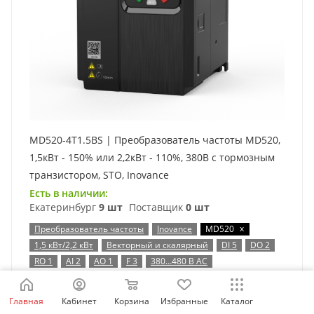
MD520-4T1.5BS | Преобразователь частоты MD520,
1,5кВт - 150% или 2,2кВт - 110%, 380В с тормозным
транзистором, STO, Inovance
Есть в наличии:
Екатеринбург
9 шт
Поставщик
0 шт
x
Преобразователь частоты
Inovance
MD520
1,5 кВт/2,2 кВт
Векторный и скалярный
DI 5
DO 2
RO 1
AI 2
AO 1
F 3
380…480 В AC
Таблица выбора
Главная
Кабинет
Корзина
Избранные
Каталог