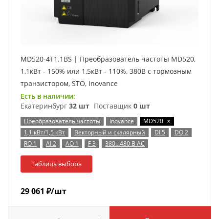
MD520-4T1.1BS | Преобразователь частоты MD520,
1,1кВт - 150% или 1,5кВт - 110%, 380В с тормозным
транзистором, STO, Inovance
Есть в наличии:
Екатеринбург
32 шт
Поставщик
0 шт
x
Преобразователь частоты
Inovance
MD520
1,1 кВт/1,5 кВт
Векторный и скалярный
DI 5
DO 2
RO 1
AI 2
AO 1
F 3
380…480 В AC
Таблица выбора
29 061
₽
/шт