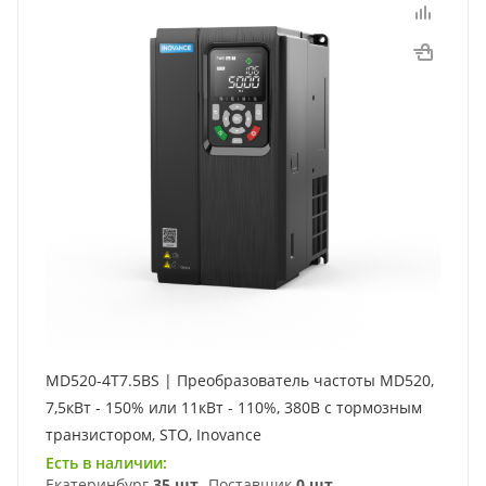
MD520-4T7.5BS | Преобразователь частоты MD520,
7,5кВт - 150% или 11кВт - 110%, 380В с тормозным
транзистором, STO, Inovance
Есть в наличии:
Екатеринбург
35 шт
Поставщик
0 шт