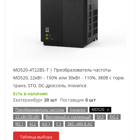
MD520-4T22BS-T | Преобразователь частоты
MD520, 22кВт - 150% или 30кВт - 110%, 380В с торм.
транз, STO, DC-дроссель, Inovance
Есть в наличии:
Екатеринбург
20 шт
Поставщик
0 шт
x
Преобразователь частоты
Inovance
MD520
22 кВт/30 кВт
Векторный и скалярный
DI 5
DO 2
RO 1
AI 2
AO 1
F 3
380…480 В AC
Таблица выбора