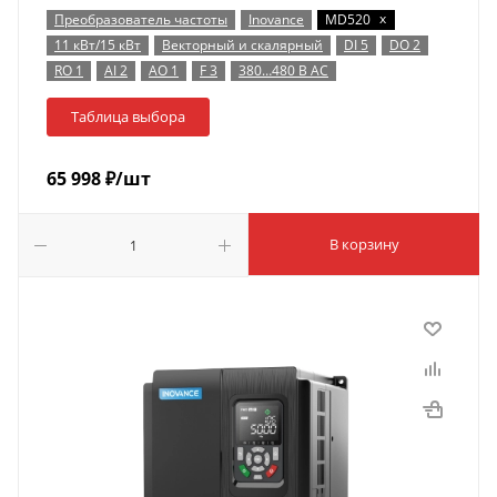
x
Преобразователь частоты
Inovance
MD520
11 кВт/15 кВт
Векторный и скалярный
DI 5
DO 2
RO 1
AI 2
AO 1
F 3
380…480 В AC
Таблица выбора
65 998
₽
/шт
В корзину