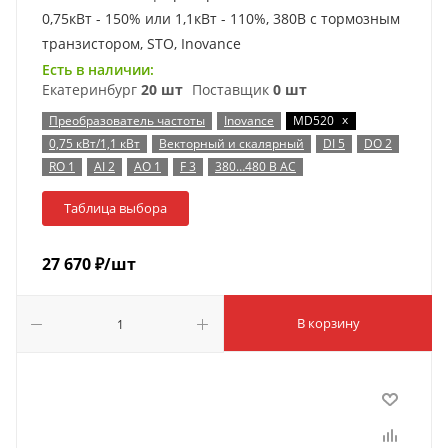
0,75кВт - 150% или 1,1кВт - 110%, 380В с тормозным
транзистором, STO, Inovance
Есть в наличии:
Екатеринбург
20 шт
Поставщик
0 шт
x
Преобразователь частоты
Inovance
MD520
0,75 кВт/1,1 кВт
Векторный и скалярный
DI 5
DO 2
RO 1
AI 2
AO 1
F 3
380…480 В AC
Таблица выбора
27 670
₽
/шт
В корзину