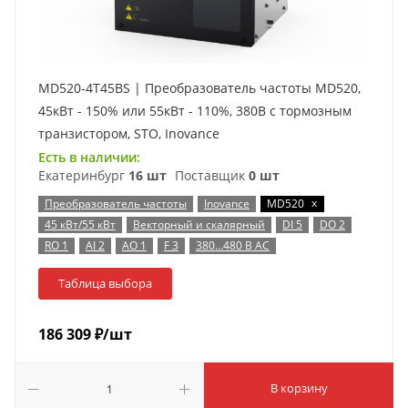
MD520-4T45BS | Преобразователь частоты MD520,
45кВт - 150% или 55кВт - 110%, 380В с тормозным
транзистором, STO, Inovance
Есть в наличии:
Екатеринбург
16 шт
Поставщик
0 шт
x
Преобразователь частоты
Inovance
MD520
45 кВт/55 кВт
Векторный и скалярный
DI 5
DO 2
RO 1
AI 2
AO 1
F 3
380…480 В AC
Таблица выбора
186 309
₽
/шт
В корзину