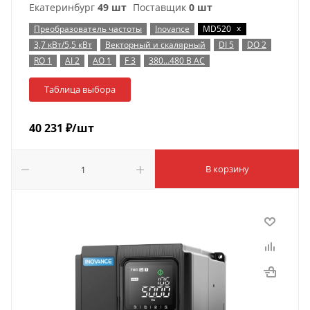
Екатеринбург
49 шт
Поставщик
0 шт
x
Преобразователь частоты
Inovance
MD520
3,7 кВт/5,5 кВт
Векторный и скалярный
DI 5
DO 2
RO 1
AI 2
AO 1
F 3
380…480 В AC
Таблица выбора
40 231
₽
/шт
В корзину