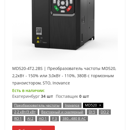
MD520-4T2.2BS | Преобразователь частоты MD520,
2,2кВт - 150% или 3,0кВт - 110%, 380В с тормозным
транзистором, STO, Inovance
Есть в наличии:
Екатеринбург
34 шт
Поставщик
0 шт
x
Преобразователь частоты
Inovance
MD520
2,2 кВт/3 кВт
Векторный и скалярный
DI 5
DO 2
RO 1
AI 2
AO 1
F 3
380…480 В AC