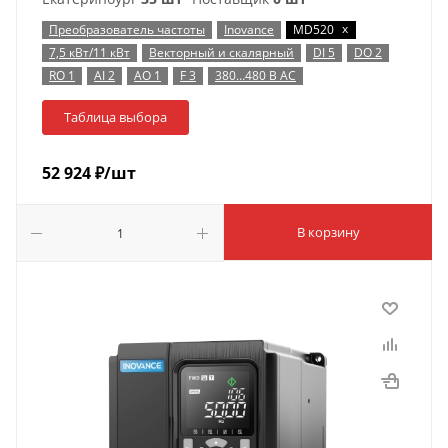
x
Преобразователь частоты
Inovance
MD520
7,5 кВт/11 кВт
Векторный и скалярный
DI 5
DO 2
RO 1
AI 2
AO 1
F 3
380…480 В AC
Таблица выбора
52 924
₽
/шт
В корзину