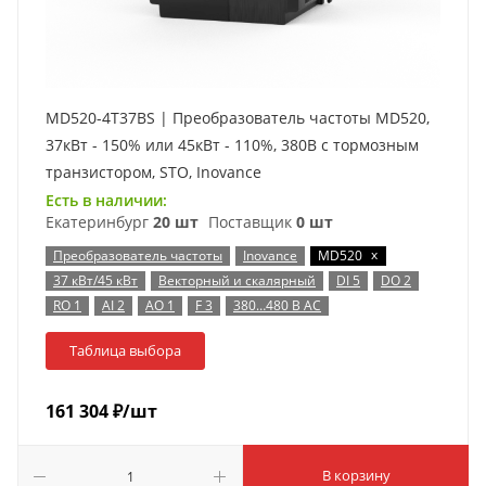
MD520-4T37BS | Преобразователь частоты MD520,
37кВт - 150% или 45кВт - 110%, 380В с тормозным
транзистором, STO, Inovance
Есть в наличии:
Екатеринбург
20 шт
Поставщик
0 шт
x
Преобразователь частоты
Inovance
MD520
37 кВт/45 кВт
Векторный и скалярный
DI 5
DO 2
RO 1
AI 2
AO 1
F 3
380…480 В AC
Таблица выбора
161 304
₽
/шт
В корзину