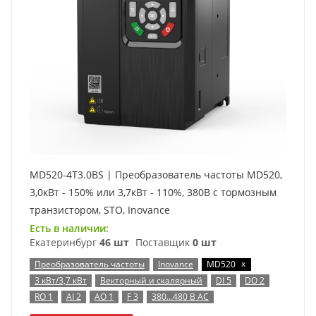
MD520-4T3.0BS | Преобразователь частоты MD520,
3,0кВт - 150% или 3,7кВт - 110%, 380В с тормозным
транзистором, STO, Inovance
Есть в наличии:
Екатеринбург
46 шт
Поставщик
0 шт
x
Преобразователь частоты
Inovance
MD520
3 кВт/3,7 кВт
Векторный и скалярный
DI 5
DO 2
RO 1
AI 2
AO 1
F 3
380…480 В AC