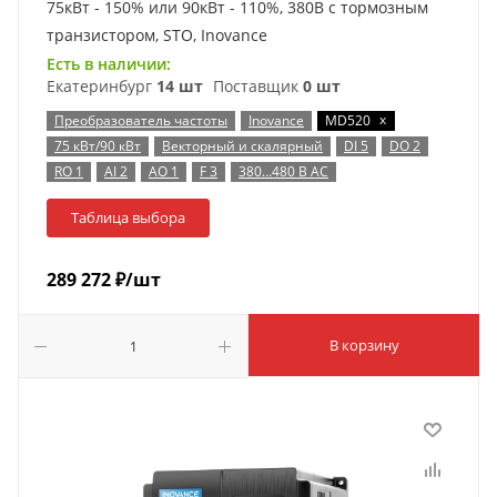
75кВт - 150% или 90кВт - 110%, 380В с тормозным
транзистором, STO, Inovance
Есть в наличии:
Екатеринбург
14 шт
Поставщик
0 шт
x
Преобразователь частоты
Inovance
MD520
75 кВт/90 кВт
Векторный и скалярный
DI 5
DO 2
RO 1
AI 2
AO 1
F 3
380…480 В AC
Таблица выбора
289 272
₽
/шт
В корзину