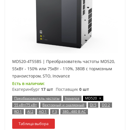
MD520-4T55BS | Преобразователь частоты MD520,
55кВт - 150% или 75кВт - 110%, 380В с тормозным
транзистором, STO, Inovance
Есть в наличии:
Екатеринбург
17 шт
Поставщик
0 шт
x
Преобразователь частоты
Inovance
MD520
55 кВт/75 кВт
Векторный и скалярный
DI 5
DO 2
RO 1
AI 2
AO 1
F 3
380…480 В AC
Таблица выбора