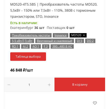
MD520-4T5.5BS | Преобразователь частоты MD520,
5,5кВт - 150% или 7,5кВт - 110%, 380В с тормозным
транзистором, STO, Inovance
Есть в наличии:
Екатеринбург
36 шт
Поставщик
0 шт
x
Преобразователь частоты
Inovance
MD520
5,5 кВт/7,5 кВт
Векторный и скалярный
DI 5
DO 2
RO 1
AI 2
AO 1
F 3
380…480 В AC
Таблица выбора
46 848
₽
/шт
В корзину