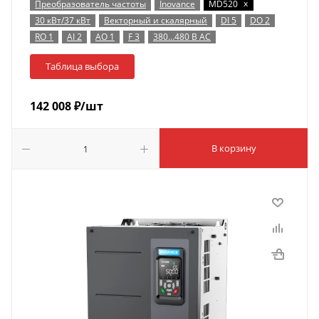
x
Преобразователь частоты
Inovance
MD520
30 кВт/37 кВт
Векторный и скалярный
DI 5
DO 2
RO 1
AI 2
AO 1
F 3
380…480 В AC
Таблица выбора
142 008
₽
/шт
В корзину