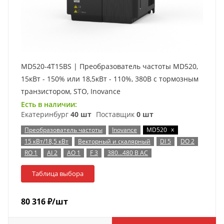
MD520-4T15BS | Преобразователь частоты MD520,
15кВт - 150% или 18,5кВт - 110%, 380В с тормозным
транзистором, STO, Inovance
Есть в наличии:
Екатеринбург
40 шт
Поставщик
0 шт
x
Преобразователь частоты
Inovance
MD520
15 кВт/18,5 кВт
Векторный и скалярный
DI 5
DO 2
RO 1
AI 2
AO 1
F 3
380…480 В AC
Таблица выбора
80 316
₽
/шт