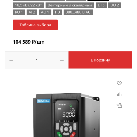
18,5 кВт/22 кВт
Векторный и скалярный
DI 5
DO 2
RO 1
AI 2
AO 1
F 3
380…480 В AC
Таблица выбора
104 589
₽
/шт
В корзину