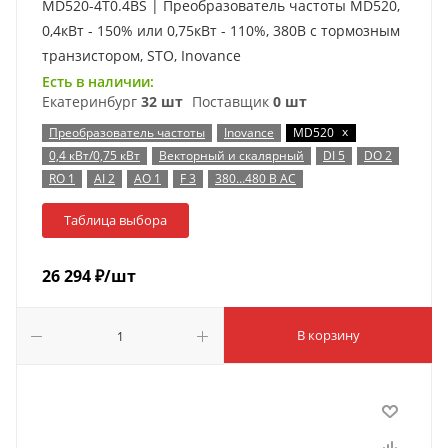
MD520-4T0.4BS | Преобразователь частоты MD520,
0,4кВт - 150% или 0,75кВт - 110%, 380В с тормозным
транзистором, STO, Inovance
Есть в наличии:
Екатеринбург
32 шт
Поставщик
0 шт
x
Преобразователь частоты
Inovance
MD520
0,4 кВт/0,75 кВт
Векторный и скалярный
DI 5
DO 2
RO 1
AI 2
AO 1
F 3
380…480 В AC
Таблица выбора
26 294
₽
/шт
В корзину