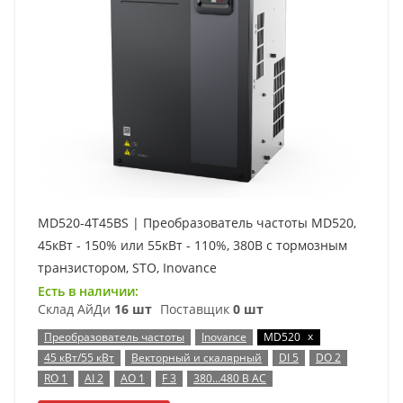
MD520-4T45BS | Преобразователь частоты MD520,
45кВт - 150% или 55кВт - 110%, 380В с тормозным
транзистором, STO, Inovance
Есть в наличии:
Склад АйДи
16 шт
Поставщик
0 шт
x
Преобразователь частоты
Inovance
MD520
45 кВт/55 кВт
Векторный и скалярный
DI 5
DO 2
RO 1
AI 2
AO 1
F 3
380…480 В AC