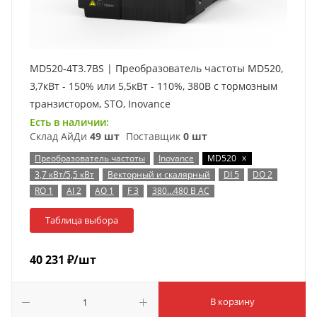
MD520-4T3.7BS | Преобразователь частоты MD520,
3,7кВт - 150% или 5,5кВт - 110%, 380В с тормозным
транзистором, STO, Inovance
Есть в наличии:
Склад АйДи
49 шт
Поставщик
0 шт
x
Преобразователь частоты
Inovance
MD520
3,7 кВт/5,5 кВт
Векторный и скалярный
DI 5
DO 2
RO 1
AI 2
AO 1
F 3
380…480 В AC
Таблица выбора
40 231
₽
/шт
В корзину