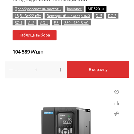
x
Преобразователь частоты
Inovance
MD520
18,5 кВт/22 кВт
Векторный и скалярный
DI 5
DO 2
RO 1
AI 2
AO 1
F 3
380…480 В AC
Таблица выбора
104 589
₽
/шт
В корзину