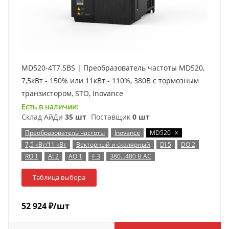
MD520-4T7.5BS | Преобразователь частоты MD520,
7,5кВт - 150% или 11кВт - 110%, 380В с тормозным
транзистором, STO, Inovance
Есть в наличии:
Склад АйДи
35 шт
Поставщик
0 шт
x
Преобразователь частоты
Inovance
MD520
7,5 кВт/11 кВт
Векторный и скалярный
DI 5
DO 2
RO 1
AI 2
AO 1
F 3
380…480 В AC
Таблица выбора
52 924
₽
/шт