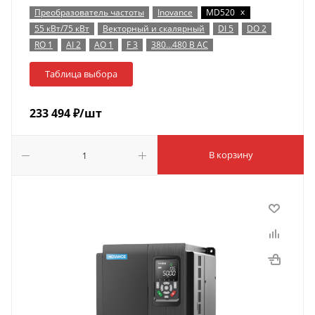
x
Преобразователь частоты
Inovance
MD520
55 кВт/75 кВт
Векторный и скалярный
DI 5
DO 2
RO 1
AI 2
AO 1
F 3
380…480 В AC
Таблица выбора
233 494
₽
/шт
В корзину