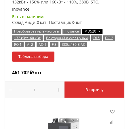
132кВт - 150% или 160кВт - 110%, 380В, STO,
Inovance
Есть в наличии:
Склад АйДи
2 шт
Поставщик
0 шт
x
Преобразователь частоты
Inovance
MD520
132 кВт/160 кВт
Векторный и скалярный
DI 5
DO 2
RO 1
AI 2
AO 1
F 3
380…480 В AC
Таблица выбора
461 702
₽
/шт
В корзину