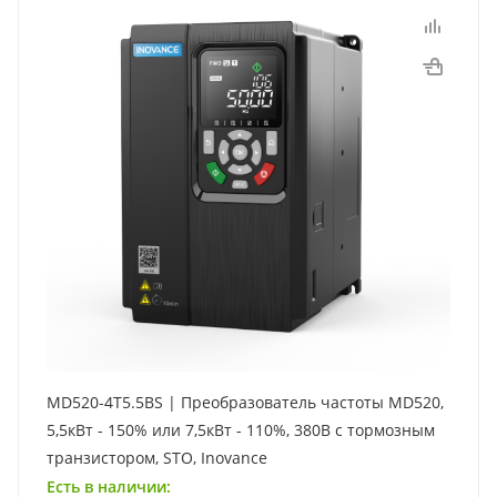
MD520-4T5.5BS | Преобразователь частоты MD520,
5,5кВт - 150% или 7,5кВт - 110%, 380В с тормозным
транзистором, STO, Inovance
Есть в наличии: