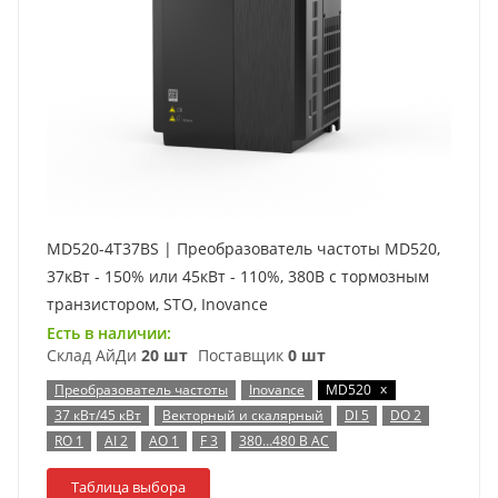
MD520-4T37BS | Преобразователь частоты MD520,
37кВт - 150% или 45кВт - 110%, 380В с тормозным
транзистором, STO, Inovance
Есть в наличии:
Склад АйДи
20 шт
Поставщик
0 шт
x
Преобразователь частоты
Inovance
MD520
37 кВт/45 кВт
Векторный и скалярный
DI 5
DO 2
RO 1
AI 2
AO 1
F 3
380…480 В AC
Таблица выбора