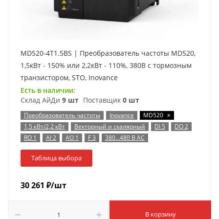
MD520-4T1.5BS | Преобразователь частоты MD520,
1,5кВт - 150% или 2,2кВт - 110%, 380В с тормозным
транзистором, STO, Inovance
Есть в наличии:
Склад АйДи
9 шт
Поставщик
0 шт
x
Преобразователь частоты
Inovance
MD520
1,5 кВт/2,2 кВт
Векторный и скалярный
DI 5
DO 2
RO 1
AI 2
AO 1
F 3
380…480 В AC
Таблица выбора
30 261
₽
/шт
В корзину