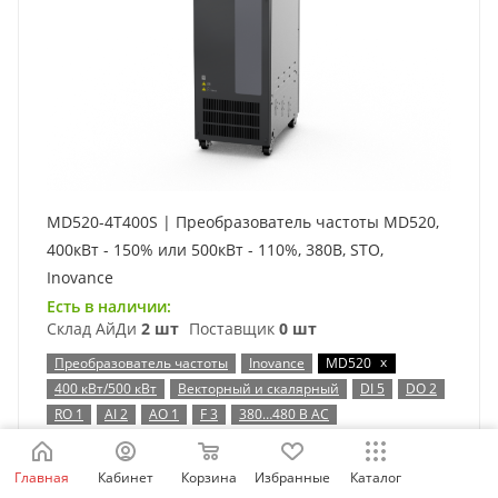
MD520-4T400S | Преобразователь частоты MD520,
400кВт - 150% или 500кВт - 110%, 380В, STO,
Inovance
Есть в наличии:
Склад АйДи
2 шт
Поставщик
0 шт
x
Преобразователь частоты
Inovance
MD520
400 кВт/500 кВт
Векторный и скалярный
DI 5
DO 2
RO 1
AI 2
AO 1
F 3
380…480 В AC
Таблица выбора
Главная
Кабинет
Корзина
Избранные
Каталог