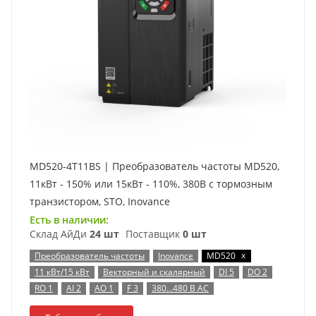
MD520-4T11BS | Преобразователь частоты MD520,
11кВт - 150% или 15кВт - 110%, 380В с тормозным
транзистором, STO, Inovance
Есть в наличии:
Склад АйДи
24 шт
Поставщик
0 шт
x
Преобразователь частоты
Inovance
MD520
11 кВт/15 кВт
Векторный и скалярный
DI 5
DO 2
RO 1
AI 2
AO 1
F 3
380…480 В AC