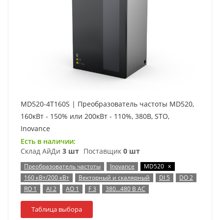
MD520-4T160S | Преобразователь частоты MD520,
160кВт - 150% или 200кВт - 110%, 380В, STO,
Inovance
Есть в наличии:
Склад АйДи
3 шт
Поставщик
0 шт
x
Преобразователь частоты
Inovance
MD520
160 кВт/200 кВт
Векторный и скалярный
DI 5
DO 2
RO 1
AI 2
AO 1
F 3
380…480 В AC
Таблица выбора