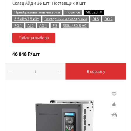
Склад АйДи
36 шт
Поставщик
0 шт
x
Преобразователь частоты
Inovance
MD520
5,5 кВт/7,5 кВт
Векторный и скалярный
DI 5
DO 2
RO 1
AI 2
AO 1
F 3
380…480 В AC
Таблица выбора
46 848
₽
/шт
В корзину