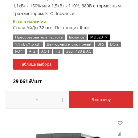
1,1кВт - 150% или 1,5кВт - 110%, 380В с тормозным
транзистором, STO, Inovance
Есть в наличии:
Склад АйДи
32 шт
Поставщик
0 шт
x
Преобразователь частоты
Inovance
MD520
1,1 кВт/1,5 кВт
Векторный и скалярный
DI 5
DO 2
RO 1
AI 2
AO 1
F 3
380…480 В AC
Таблица выбора
29 061
₽
/шт
В корзину