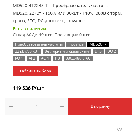
MD520-4T22BS-T | Преобразователь частоты
MD520, 22кВт - 150% или 30кВт - 110%, 380В с торм.
транз, STO, DC-дроссель, Inovance
Есть в наличии:
Склад АйДи
19 шт
Поставщик
0 шт
x
Преобразователь частоты
Inovance
MD520
22 кВт/30 кВт
Векторный и скалярный
DI 5
DO 2
RO 1
AI 2
AO 1
F 3
380…480 В AC
Таблица выбора
119 536
₽
/шт
В корзину