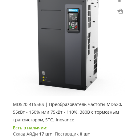
MD520-4T55BS | Преобразователь частоты MD520,
55кВт - 150% или 75кВт - 110%, 380В с тормозным
транзистором, STO, Inovance
Есть в наличии:
Склад АйДи
17 шт
Поставщик
0 шт