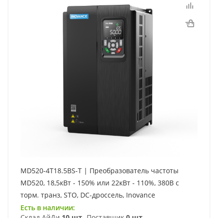
MD520-4T18.5BS-T | Преобразователь частоты
MD520, 18,5кВт - 150% или 22кВт - 110%, 380В с
торм. транз, STO, DC-дроссель, Inovance
Есть в наличии:
Склад АйДи
10 шт
Поставщик
0 шт