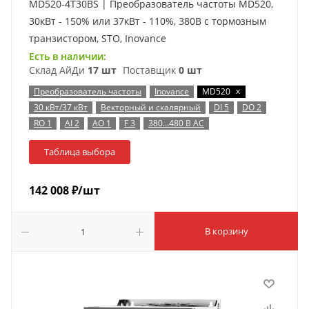
MD520-4T30BS | Преобразователь частоты MD520,
30кВт - 150% или 37кВт - 110%, 380В с тормозным
транзистором, STO, Inovance
Есть в наличии:
Склад АйДи
17 шт
Поставщик
0 шт
x
Преобразователь частоты
Inovance
MD520
30 кВт/37 кВт
Векторный и скалярный
DI 5
DO 2
RO 1
AI 2
AO 1
F 3
380…480 В AC
Таблица выбора
142 008
₽
/шт
В корзину