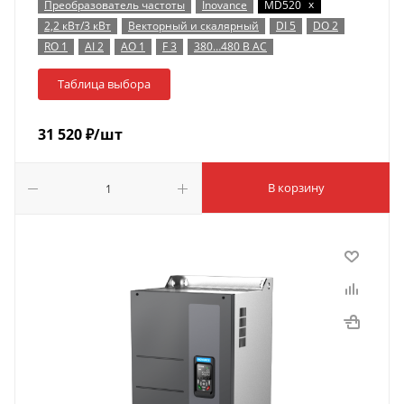
x
Преобразователь частоты
Inovance
MD520
2,2 кВт/3 кВт
Векторный и скалярный
DI 5
DO 2
RO 1
AI 2
AO 1
F 3
380…480 В AC
Таблица выбора
31 520
₽
/шт
В корзину