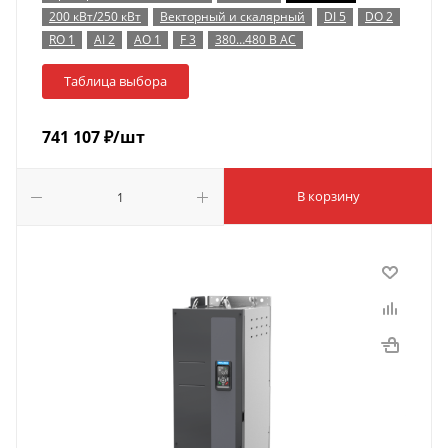
200 кВт/250 кВт
Векторный и скалярный
DI 5
DO 2
RO 1
AI 2
AO 1
F 3
380…480 В AC
Таблица выбора
741 107
₽
/шт
В корзину