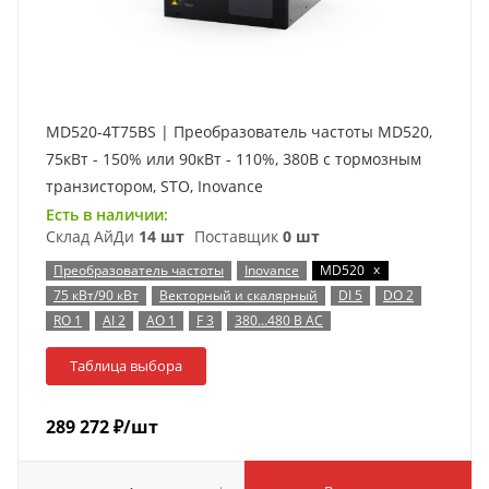
MD520-4T75BS | Преобразователь частоты MD520,
75кВт - 150% или 90кВт - 110%, 380В с тормозным
транзистором, STO, Inovance
Есть в наличии:
Склад АйДи
14 шт
Поставщик
0 шт
x
Преобразователь частоты
Inovance
MD520
75 кВт/90 кВт
Векторный и скалярный
DI 5
DO 2
RO 1
AI 2
AO 1
F 3
380…480 В AC
Таблица выбора
289 272
₽
/шт