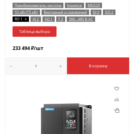
Преобразователь частоты
Inovance
MD520
55 кВт/75 кВт
Векторный и скалярный
DI 5
DO 2
x
RO 1
AI 2
AO 1
F 3
380…480 В AC
Таблица выбора
233 494
₽
/шт
В корзину