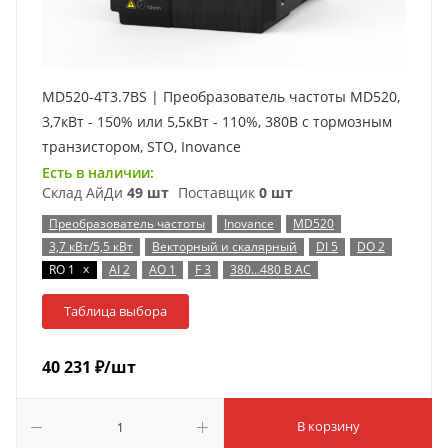
MD520-4T3.7BS | Преобразователь частоты MD520,
3,7кВт - 150% или 5,5кВт - 110%, 380В с тормозным
транзистором, STO, Inovance
Есть в наличии:
Склад АйДи
49 шт
Поставщик
0 шт
Преобразователь частоты
Inovance
MD520
3,7 кВт/5,5 кВт
Векторный и скалярный
DI 5
DO 2
x
RO 1
AI 2
AO 1
F 3
380…480 В AC
Таблица выбора
40 231
₽
/шт
В корзину