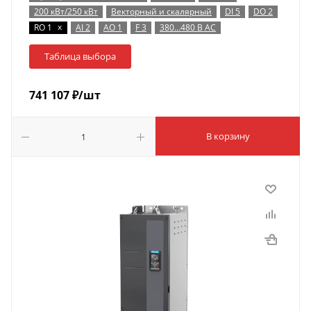
200 кВт/250 кВт
Векторный и скалярный
DI 5
DO 2
x
RO 1
AI 2
AO 1
F 3
380…480 В AC
Таблица выбора
741 107
₽
/шт
В корзину