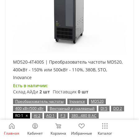
MD520-4T400S | Преобразователь частоты MD520,
400кВт - 150% или 500кВт - 110%, 380В, STO,
Inovance
Есть в наличии:
Склад АйДи
2 шт
Поставщик
0 шт
Преобразователь частоты
Inovance
MD520
400 кВт/500 кВт
Векторный и скалярный
DI 5
DO 2
x
RO 1
AI 2
AO 1
F 3
380…480 В AC
Таблица выбора
Главная
Кабинет
Корзина
Избранные
Каталог