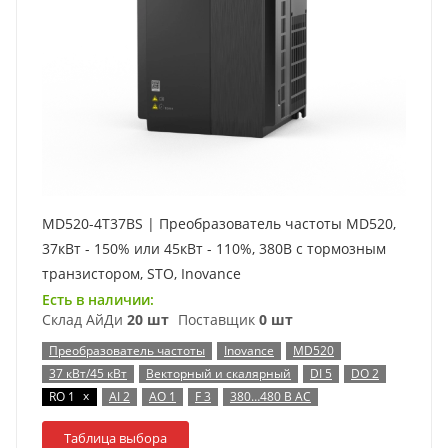
MD520-4T37BS | Преобразователь частоты MD520,
37кВт - 150% или 45кВт - 110%, 380В с тормозным
транзистором, STO, Inovance
Есть в наличии:
Склад АйДи
20 шт
Поставщик
0 шт
Преобразователь частоты
Inovance
MD520
37 кВт/45 кВт
Векторный и скалярный
DI 5
DO 2
x
RO 1
AI 2
AO 1
F 3
380…480 В AC
Таблица выбора