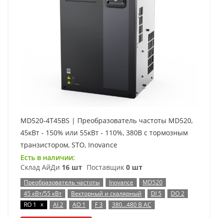
MD520-4T45BS | Преобразователь частоты MD520,
45кВт - 150% или 55кВт - 110%, 380В с тормозным
транзистором, STO, Inovance
Есть в наличии:
Склад АйДи
16 шт
Поставщик
0 шт
Преобразователь частоты
Inovance
MD520
45 кВт/55 кВт
Векторный и скалярный
DI 5
DO 2
x
RO 1
AI 2
AO 1
F 3
380…480 В AC