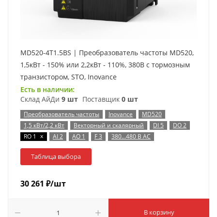
MD520-4T1.5BS | Преобразователь частоты MD520,
1,5кВт - 150% или 2,2кВт - 110%, 380В с тормозным
транзистором, STO, Inovance
Есть в наличии:
Склад АйДи
9 шт
Поставщик
0 шт
Преобразователь частоты
Inovance
MD520
1,5 кВт/2,2 кВт
Векторный и скалярный
DI 5
DO 2
x
RO 1
AI 2
AO 1
F 3
380…480 В AC
Таблица выбора
30 261
₽
/шт
В корзину