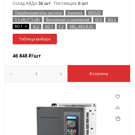
Склад АйДи
36 шт
Поставщик
0 шт
Преобразователь частоты
Inovance
MD520
5,5 кВт/7,5 кВт
Векторный и скалярный
DI 5
DO 2
x
RO 1
AI 2
AO 1
F 3
380…480 В AC
Таблица выбора
46 848
₽
/шт
В корзину