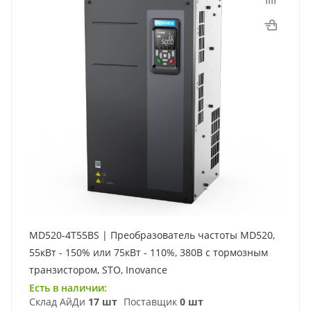
MD520-4T55BS | Преобразователь частоты MD520,
55кВт - 150% или 75кВт - 110%, 380В с тормозным
транзистором, STO, Inovance
Есть в наличии:
Склад АйДи
17 шт
Поставщик
0 шт