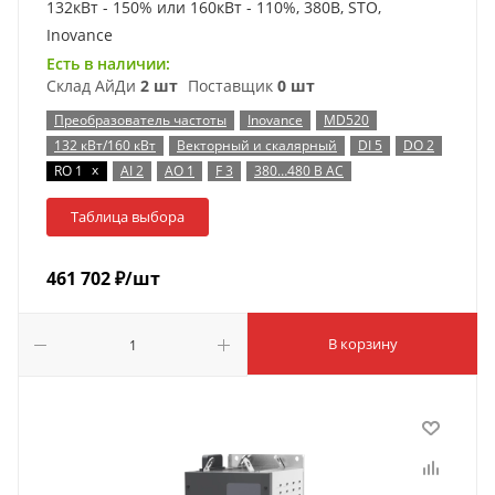
132кВт - 150% или 160кВт - 110%, 380В, STO,
Inovance
Есть в наличии:
Склад АйДи
2 шт
Поставщик
0 шт
Преобразователь частоты
Inovance
MD520
132 кВт/160 кВт
Векторный и скалярный
DI 5
DO 2
x
RO 1
AI 2
AO 1
F 3
380…480 В AC
Таблица выбора
461 702
₽
/шт
В корзину