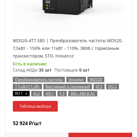
MD520-4T7.5BS | Преобразователь частоты MD520,
7,5кВт - 150% или 11кВт - 110%, 380В с тормозным
транзистором, STO, Inovance
Есть в наличии:
Склад АйДи
35 шт
Поставщик
0 шт
Преобразователь частоты
Inovance
MD520
7,5 кВт/11 кВт
Векторный и скалярный
DI 5
DO 2
x
RO 1
AI 2
AO 1
F 3
380…480 В AC
Таблица выбора
52 924
₽
/шт