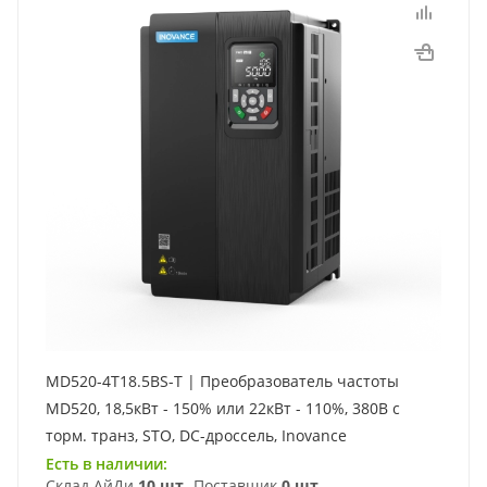
MD520-4T18.5BS-T | Преобразователь частоты
MD520, 18,5кВт - 150% или 22кВт - 110%, 380В с
торм. транз, STO, DC-дроссель, Inovance
Есть в наличии:
Склад АйДи
10 шт
Поставщик
0 шт