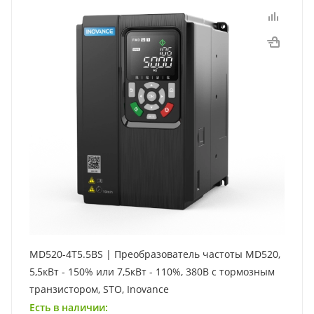
MD520-4T5.5BS | Преобразователь частоты MD520,
5,5кВт - 150% или 7,5кВт - 110%, 380В с тормозным
транзистором, STO, Inovance
Есть в наличии: