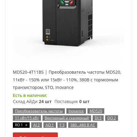
MD520-4T11BS | Преобразователь частоты MD520,
11кВт - 150% или 15кВт - 110%, 380В с тормозным
транзистором, STO, Inovance
Есть в наличии:
Склад АйДи
24 шт
Поставщик
0 шт
Преобразователь частоты
Inovance
MD520
11 кВт/15 кВт
Векторный и скалярный
DI 5
DO 2
x
RO 1
AI 2
AO 1
F 3
380…480 В AC