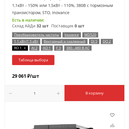
1,1кВт - 150% или 1,5кВт - 110%, 380В с тормозным
транзистором, STO, Inovance
Есть в наличии:
Склад АйДи
32 шт
Поставщик
0 шт
Преобразователь частоты
Inovance
MD520
1,1 кВт/1,5 кВт
Векторный и скалярный
DI 5
DO 2
x
RO 1
AI 2
AO 1
F 3
380…480 В AC
Таблица выбора
29 061
₽
/шт
В корзину