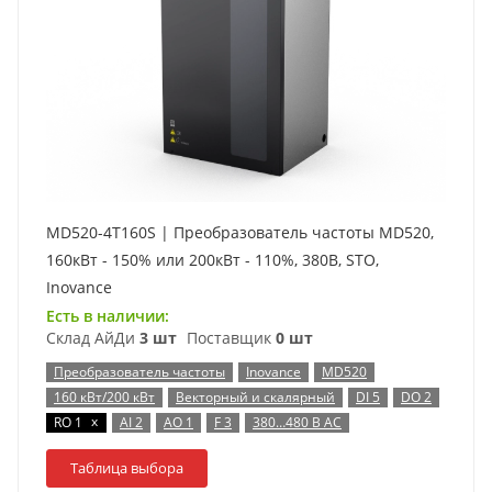
MD520-4T160S | Преобразователь частоты MD520,
160кВт - 150% или 200кВт - 110%, 380В, STO,
Inovance
Есть в наличии:
Склад АйДи
3 шт
Поставщик
0 шт
Преобразователь частоты
Inovance
MD520
160 кВт/200 кВт
Векторный и скалярный
DI 5
DO 2
x
RO 1
AI 2
AO 1
F 3
380…480 В AC
Таблица выбора