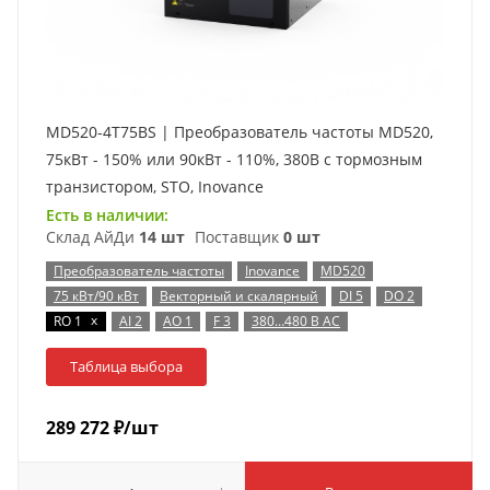
MD520-4T75BS | Преобразователь частоты MD520,
75кВт - 150% или 90кВт - 110%, 380В с тормозным
транзистором, STO, Inovance
Есть в наличии:
Склад АйДи
14 шт
Поставщик
0 шт
Преобразователь частоты
Inovance
MD520
75 кВт/90 кВт
Векторный и скалярный
DI 5
DO 2
x
RO 1
AI 2
AO 1
F 3
380…480 В AC
Таблица выбора
289 272
₽
/шт