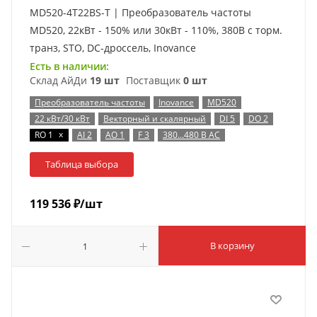
MD520-4T22BS-T | Преобразователь частоты
MD520, 22кВт - 150% или 30кВт - 110%, 380В с торм.
транз, STO, DC-дроссель, Inovance
Есть в наличии:
Склад АйДи
19 шт
Поставщик
0 шт
Преобразователь частоты
Inovance
MD520
22 кВт/30 кВт
Векторный и скалярный
DI 5
DO 2
x
RO 1
AI 2
AO 1
F 3
380…480 В AC
Таблица выбора
119 536
₽
/шт
В корзину