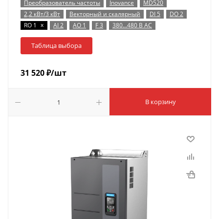
Преобразователь частоты
Inovance
MD520
2,2 кВт/3 кВт
Векторный и скалярный
DI 5
DO 2
x
RO 1
AI 2
AO 1
F 3
380…480 В AC
Таблица выбора
31 520
₽
/шт
В корзину