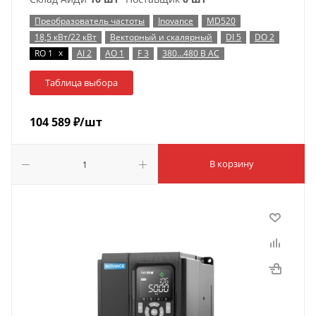
Преобразователь частоты
Inovance
MD520
18,5 кВт/22 кВт
Векторный и скалярный
DI 5
DO 2
x
RO 1
AI 2
AO 1
F 3
380…480 В AC
Таблица выбора
104 589
₽
/шт
В корзину