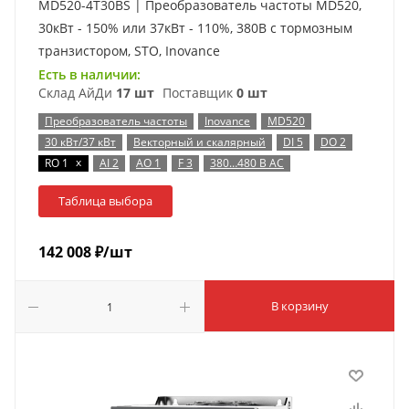
MD520-4T30BS | Преобразователь частоты MD520,
30кВт - 150% или 37кВт - 110%, 380В с тормозным
транзистором, STO, Inovance
Есть в наличии:
Склад АйДи
17 шт
Поставщик
0 шт
Преобразователь частоты
Inovance
MD520
30 кВт/37 кВт
Векторный и скалярный
DI 5
DO 2
x
RO 1
AI 2
AO 1
F 3
380…480 В AC
Таблица выбора
142 008
₽
/шт
В корзину