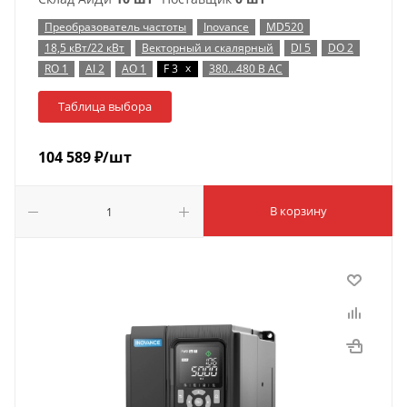
Преобразователь частоты
Inovance
MD520
18,5 кВт/22 кВт
Векторный и скалярный
DI 5
DO 2
x
RO 1
AI 2
AO 1
F 3
380…480 В AC
Таблица выбора
104 589
₽
/шт
В корзину