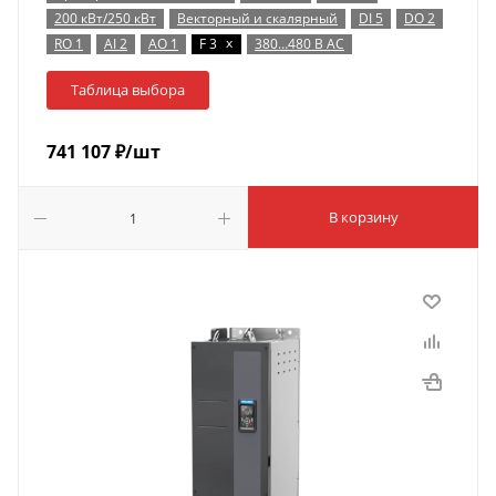
200 кВт/250 кВт
Векторный и скалярный
DI 5
DO 2
x
RO 1
AI 2
AO 1
F 3
380…480 В AC
Таблица выбора
741 107
₽
/шт
В корзину