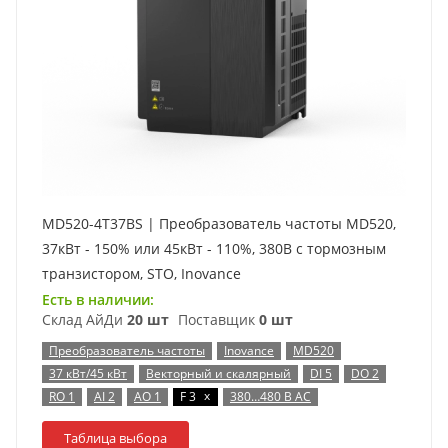
MD520-4T37BS | Преобразователь частоты MD520,
37кВт - 150% или 45кВт - 110%, 380В с тормозным
транзистором, STO, Inovance
Есть в наличии:
Склад АйДи
20 шт
Поставщик
0 шт
Преобразователь частоты
Inovance
MD520
37 кВт/45 кВт
Векторный и скалярный
DI 5
DO 2
x
RO 1
AI 2
AO 1
F 3
380…480 В AC
Таблица выбора