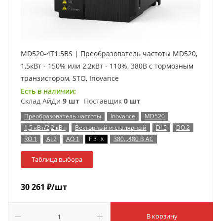
MD520-4T1.5BS | Преобразователь частоты MD520,
1,5кВт - 150% или 2,2кВт - 110%, 380В с тормозным
транзистором, STO, Inovance
Есть в наличии:
Склад АйДи
9 шт
Поставщик
0 шт
Преобразователь частоты
Inovance
MD520
1,5 кВт/2,2 кВт
Векторный и скалярный
DI 5
DO 2
x
RO 1
AI 2
AO 1
F 3
380…480 В AC
Таблица выбора
30 261
₽
/шт
В корзину