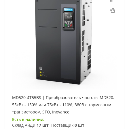
MD520-4T55BS | Преобразователь частоты MD520,
55кВт - 150% или 75кВт - 110%, 380В с тормозным
транзистором, STO, Inovance
Есть в наличии:
Склад АйДи
17 шт
Поставщик
0 шт