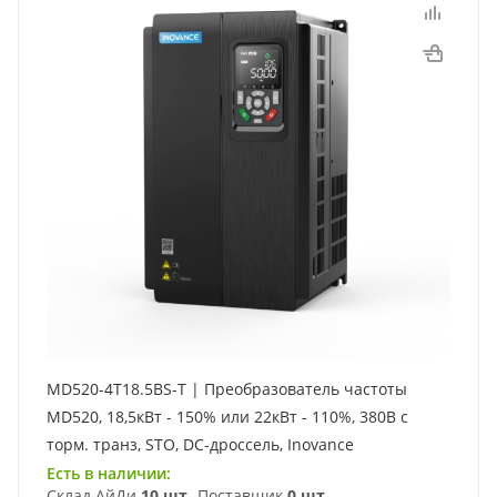
MD520-4T18.5BS-T | Преобразователь частоты
MD520, 18,5кВт - 150% или 22кВт - 110%, 380В с
торм. транз, STO, DC-дроссель, Inovance
Есть в наличии:
Склад АйДи
10 шт
Поставщик
0 шт