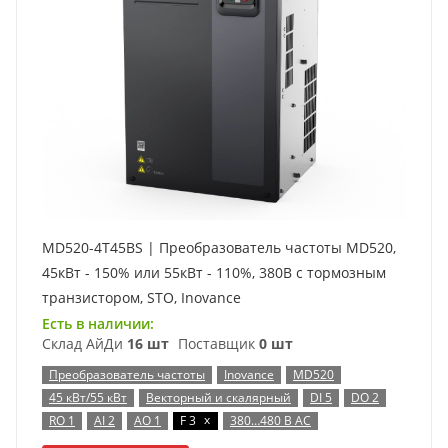
MD520-4T45BS | Преобразователь частоты MD520,
45кВт - 150% или 55кВт - 110%, 380В с тормозным
транзистором, STO, Inovance
Есть в наличии:
Склад АйДи
16 шт
Поставщик
0 шт
Преобразователь частоты
Inovance
MD520
45 кВт/55 кВт
Векторный и скалярный
DI 5
DO 2
x
RO 1
AI 2
AO 1
F 3
380…480 В AC