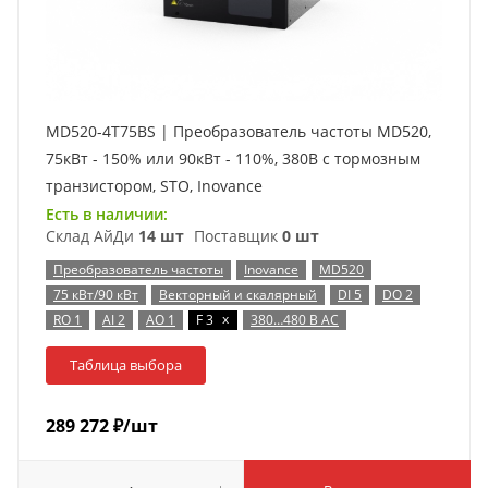
MD520-4T75BS | Преобразователь частоты MD520,
75кВт - 150% или 90кВт - 110%, 380В с тормозным
транзистором, STO, Inovance
Есть в наличии:
Склад АйДи
14 шт
Поставщик
0 шт
Преобразователь частоты
Inovance
MD520
75 кВт/90 кВт
Векторный и скалярный
DI 5
DO 2
x
RO 1
AI 2
AO 1
F 3
380…480 В AC
Таблица выбора
289 272
₽
/шт