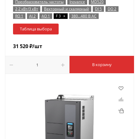
Преобразователь частоты
Inovance
MD520
2,2 кВт/3 кВт
Векторный и скалярный
DI 5
DO 2
x
RO 1
AI 2
AO 1
F 3
380…480 В AC
Таблица выбора
31 520
₽
/шт
В корзину