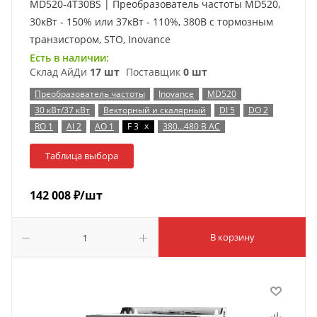
MD520-4T30BS | Преобразователь частоты MD520,
30кВт - 150% или 37кВт - 110%, 380В с тормозным
транзистором, STO, Inovance
Есть в наличии:
Склад АйДи
17 шт
Поставщик
0 шт
Преобразователь частоты
Inovance
MD520
30 кВт/37 кВт
Векторный и скалярный
DI 5
DO 2
x
RO 1
AI 2
AO 1
F 3
380…480 В AC
Таблица выбора
142 008
₽
/шт
В корзину