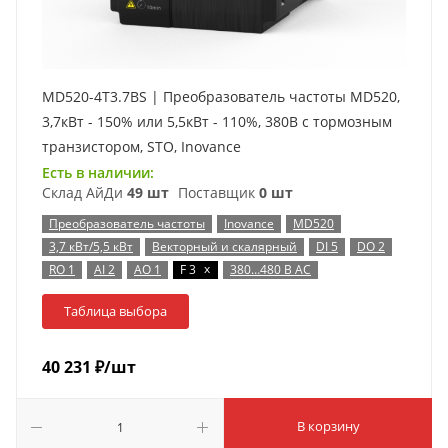
MD520-4T3.7BS | Преобразователь частоты MD520,
3,7кВт - 150% или 5,5кВт - 110%, 380В с тормозным
транзистором, STO, Inovance
Есть в наличии:
Склад АйДи
49 шт
Поставщик
0 шт
Преобразователь частоты
Inovance
MD520
3,7 кВт/5,5 кВт
Векторный и скалярный
DI 5
DO 2
x
RO 1
AI 2
AO 1
F 3
380…480 В AC
Таблица выбора
40 231
₽
/шт
В корзину