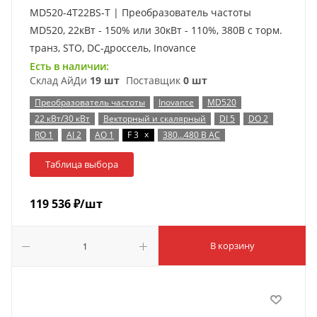
MD520-4T22BS-T | Преобразователь частоты
MD520, 22кВт - 150% или 30кВт - 110%, 380В с торм.
транз, STO, DC-дроссель, Inovance
Есть в наличии:
Склад АйДи
19 шт
Поставщик
0 шт
Преобразователь частоты
Inovance
MD520
22 кВт/30 кВт
Векторный и скалярный
DI 5
DO 2
x
RO 1
AI 2
AO 1
F 3
380…480 В AC
Таблица выбора
119 536
₽
/шт
В корзину