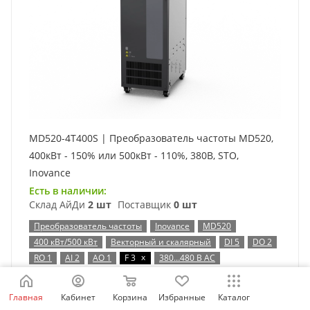
MD520-4T400S | Преобразователь частоты MD520,
400кВт - 150% или 500кВт - 110%, 380В, STO,
Inovance
Есть в наличии:
Склад АйДи
2 шт
Поставщик
0 шт
Преобразователь частоты
Inovance
MD520
400 кВт/500 кВт
Векторный и скалярный
DI 5
DO 2
x
RO 1
AI 2
AO 1
F 3
380…480 В AC
Таблица выбора
Главная
Кабинет
Корзина
Избранные
Каталог