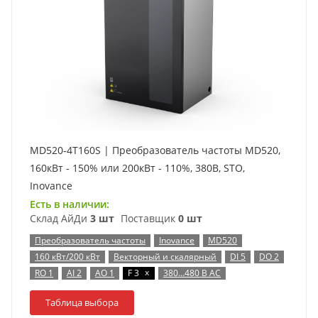
MD520-4T160S | Преобразователь частоты MD520,
160кВт - 150% или 200кВт - 110%, 380В, STO,
Inovance
Есть в наличии:
Склад АйДи
3 шт
Поставщик
0 шт
Преобразователь частоты
Inovance
MD520
160 кВт/200 кВт
Векторный и скалярный
DI 5
DO 2
x
RO 1
AI 2
AO 1
F 3
380…480 В AC
Таблица выбора