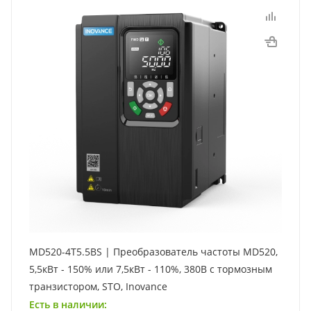
MD520-4T5.5BS | Преобразователь частоты MD520,
5,5кВт - 150% или 7,5кВт - 110%, 380В с тормозным
транзистором, STO, Inovance
Есть в наличии: