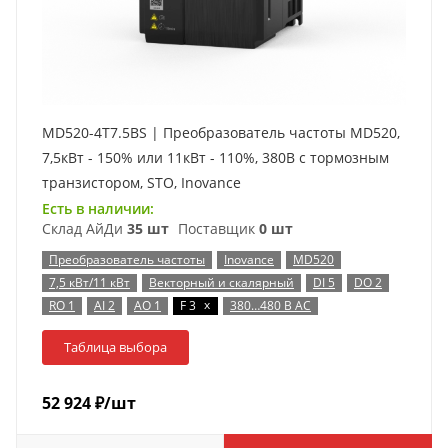
MD520-4T7.5BS | Преобразователь частоты MD520,
7,5кВт - 150% или 11кВт - 110%, 380В с тормозным
транзистором, STO, Inovance
Есть в наличии:
Склад АйДи
35 шт
Поставщик
0 шт
Преобразователь частоты
Inovance
MD520
7,5 кВт/11 кВт
Векторный и скалярный
DI 5
DO 2
x
RO 1
AI 2
AO 1
F 3
380…480 В AC
Таблица выбора
52 924
₽
/шт