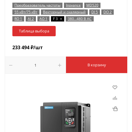
Преобразователь частоты
Inovance
MD520
55 кВт/75 кВт
Векторный и скалярный
DI 5
DO 2
x
RO 1
AI 2
AO 1
F 3
380…480 В AC
Таблица выбора
233 494
₽
/шт
В корзину