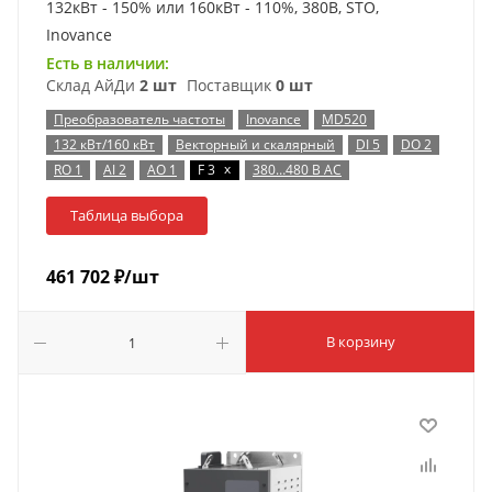
132кВт - 150% или 160кВт - 110%, 380В, STO,
Inovance
Есть в наличии:
Склад АйДи
2 шт
Поставщик
0 шт
Преобразователь частоты
Inovance
MD520
132 кВт/160 кВт
Векторный и скалярный
DI 5
DO 2
x
RO 1
AI 2
AO 1
F 3
380…480 В AC
Таблица выбора
461 702
₽
/шт
В корзину