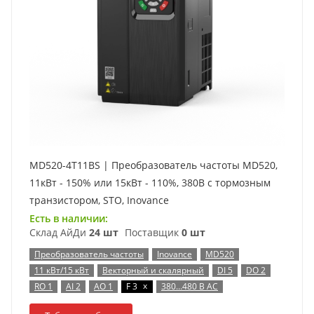
MD520-4T11BS | Преобразователь частоты MD520,
11кВт - 150% или 15кВт - 110%, 380В с тормозным
транзистором, STO, Inovance
Есть в наличии:
Склад АйДи
24 шт
Поставщик
0 шт
Преобразователь частоты
Inovance
MD520
11 кВт/15 кВт
Векторный и скалярный
DI 5
DO 2
x
RO 1
AI 2
AO 1
F 3
380…480 В AC