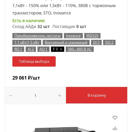
1,1кВт - 150% или 1,5кВт - 110%, 380В с тормозным
транзистором, STO, Inovance
Есть в наличии:
Склад АйДи
32 шт
Поставщик
0 шт
Преобразователь частоты
Inovance
MD520
1,1 кВт/1,5 кВт
Векторный и скалярный
DI 5
DO 2
x
RO 1
AI 2
AO 1
F 3
380…480 В AC
Таблица выбора
29 061
₽
/шт
В корзину