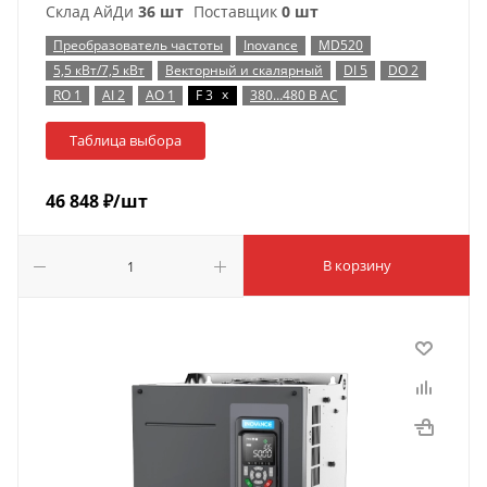
Склад АйДи
36 шт
Поставщик
0 шт
Преобразователь частоты
Inovance
MD520
5,5 кВт/7,5 кВт
Векторный и скалярный
DI 5
DO 2
x
RO 1
AI 2
AO 1
F 3
380…480 В AC
Таблица выбора
46 848
₽
/шт
В корзину