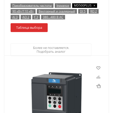
x
Преобразователь частоты
Inovance
MD500PLUS
90 кВт/110 кВт
Векторный и скалярный
DI 5
RO 2
AI 3
AO 2
F 3
380…480 В AC
Таблица выбора
Более не поставляется.
Подобрать аналог