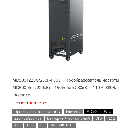
MD500T220G/280P-PLUS | Преобразователь частоты
MD500plus, 220кВт - 150% или 280кВт - 110%, 380В,
Inovance
Не поставляется
x
Преобразователь частоты
Inovance
MD500PLUS
220 кВт/280 кВт
Векторный и скалярный
DI 5
RO 2
AI 3
AO 2
F 3
380…480 В AC