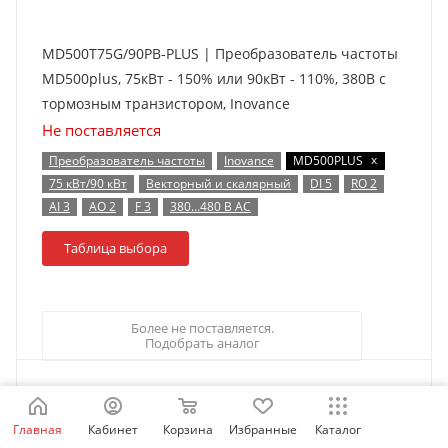
MD500T75G/90PB-PLUS | Преобразователь частоты
MD500plus, 75кВт - 150% или 90кВт - 110%, 380В с
тормозным транзистором, Inovance
Не поставляется
x
Преобразователь частоты
Inovance
MD500PLUS
75 кВт/90 кВт
Векторный и скалярный
DI 5
RO 2
AI 3
AO 2
F 3
380…480 В AC
Таблица выбора
Более не поставляется.
Подобрать аналог
Главная
Кабинет
Корзина
Избранные
Каталог