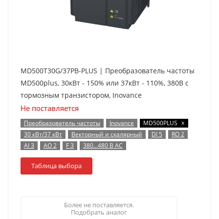
MD500T30G/37PB-PLUS | Преобразователь частоты
MD500plus, 30кВт - 150% или 37кВт - 110%, 380В с
тормозным транзистором, Inovance
Не поставляется
x
Преобразователь частоты
Inovance
MD500PLUS
30 кВт/37 кВт
Векторный и скалярный
DI 5
RO 2
AI 3
AO 2
F 3
380…480 В AC
Таблица выбора
Более не поставляется.
Подобрать аналог