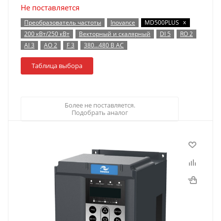
Не поставляется
x
Преобразователь частоты
Inovance
MD500PLUS
200 кВт/250 кВт
Векторный и скалярный
DI 5
RO 2
AI 3
AO 2
F 3
380…480 В AC
Таблица выбора
Более не поставляется.
Подобрать аналог