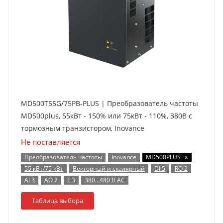
MD500T55G/75PB-PLUS | Преобразователь частоты
MD500plus, 55кВт - 150% или 75кВт - 110%, 380В с
тормозным транзистором, Inovance
Не поставляется
x
Преобразователь частоты
Inovance
MD500PLUS
55 кВт/75 кВт
Векторный и скалярный
DI 5
RO 2
AI 3
AO 2
F 3
380…480 В AC
Таблица выбора