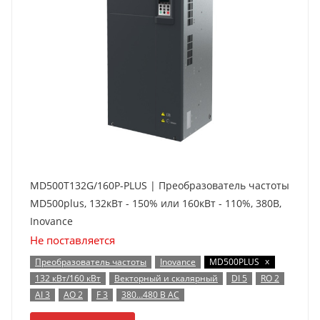
MD500T132G/160P-PLUS | Преобразователь частоты
MD500plus, 132кВт - 150% или 160кВт - 110%, 380В,
Inovance
Не поставляется
x
Преобразователь частоты
Inovance
MD500PLUS
132 кВт/160 кВт
Векторный и скалярный
DI 5
RO 2
AI 3
AO 2
F 3
380…480 В AC