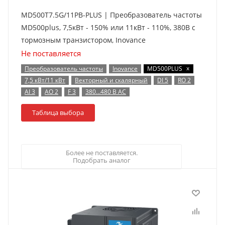
MD500T7.5G/11PB-PLUS | Преобразователь частоты
MD500plus, 7,5кВт - 150% или 11кВт - 110%, 380В с
тормозным транзистором, Inovance
Не поставляется
x
Преобразователь частоты
Inovance
MD500PLUS
7,5 кВт/11 кВт
Векторный и скалярный
DI 5
RO 2
AI 3
AO 2
F 3
380…480 В AC
Таблица выбора
Более не поставляется.
Подобрать аналог