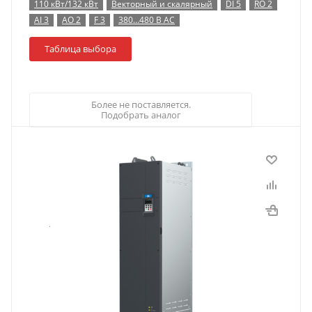
110 кВт/132 кВт
Векторный и скалярный
DI 5
RO 2
AI 3
AO 2
F 3
380…480 В AC
Таблица выбора
Более не поставляется.
Подобрать аналог