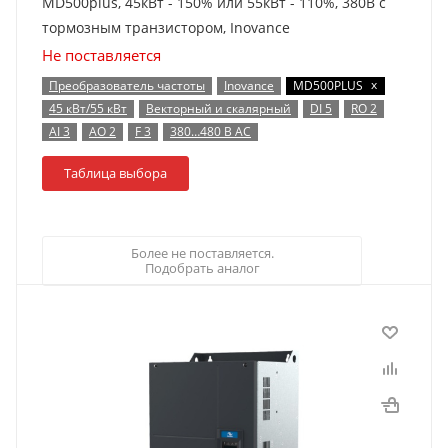
MD500plus, 45кВт - 150% или 55кВт - 110%, 380В с
тормозным транзистором, Inovance
Не поставляется
x
Преобразователь частоты
Inovance
MD500PLUS
45 кВт/55 кВт
Векторный и скалярный
DI 5
RO 2
AI 3
AO 2
F 3
380…480 В AC
Таблица выбора
Более не поставляется.
Подобрать аналог