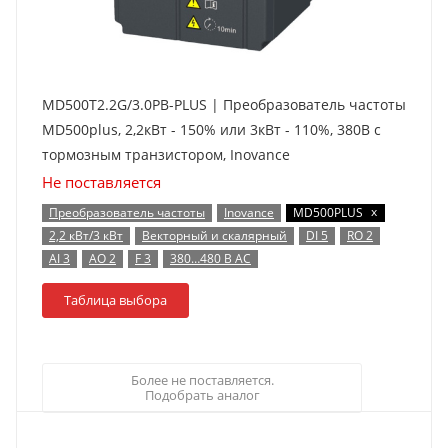
MD500T2.2G/3.0PB-PLUS | Преобразователь частоты
MD500plus, 2,2кВт - 150% или 3кВт - 110%, 380В с
тормозным транзистором, Inovance
Не поставляется
x
Преобразователь частоты
Inovance
MD500PLUS
2,2 кВт/3 кВт
Векторный и скалярный
DI 5
RO 2
AI 3
AO 2
F 3
380…480 В AC
Таблица выбора
Более не поставляется.
Подобрать аналог