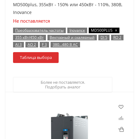
MD500plus, 355кВт - 150% или 450кВт - 110%, 380В,
Inovance
Не поставляется
x
Преобразователь частоты
Inovance
MD500PLUS
355 кВт/450 кВт
Векторный и скалярный
DI 5
RO 2
AI 3
AO 2
F 3
380…480 В AC
Таблица выбора
Более не поставляется.
Подобрать аналог