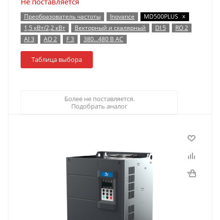
Не поставляется
x
Преобразователь частоты
Inovance
MD500PLUS
1,5 кВт/2,2 кВт
Векторный и скалярный
DI 5
RO 2
AI 3
AO 2
F 3
380…480 В AC
Таблица выбора
Более не поставляется.
Подобрать аналог