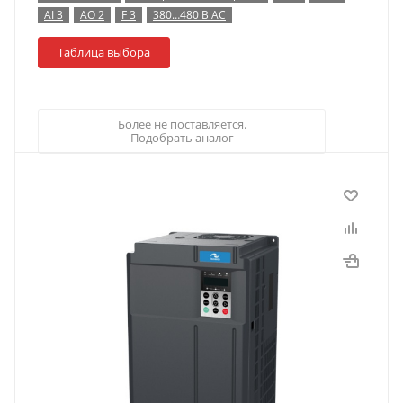
AI 3
AO 2
F 3
380…480 В AC
Таблица выбора
Более не поставляется.
Подобрать аналог