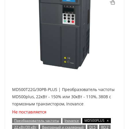
MD500T22G/30PB-PLUS | Преобразователь частоты
MD500plus, 22кВт - 150% или 30кВт - 110%, 380В с
тормозным транзистором, Inovance
Не поставляется
x
Преобразователь частоты
Inovance
MD500PLUS
22 кВт/30 кВт
Векторный и скалярный
DI 5
RO 2