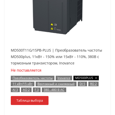
MD500T11G/15PB-PLUS | Преобразователь частоты
MD500plus, 11кВт - 150% или 15кВт - 110%, 380В с
тормозным транзистором, Inovance
Не поставляется
x
Преобразователь частоты
Inovance
MD500PLUS
11 кВт/15 кВт
Векторный и скалярный
DI 5
RO 2
AI 3
AO 2
F 3
380…480 В AC
Таблица выбора