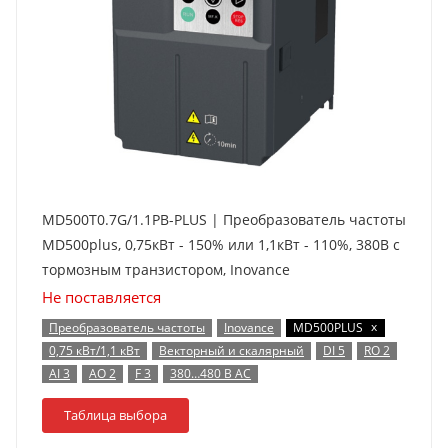
MD500T0.7G/1.1PB-PLUS | Преобразователь частоты
MD500plus, 0,75кВт - 150% или 1,1кВт - 110%, 380В с
тормозным транзистором, Inovance
Не поставляется
x
Преобразователь частоты
Inovance
MD500PLUS
0,75 кВт/1,1 кВт
Векторный и скалярный
DI 5
RO 2
AI 3
AO 2
F 3
380…480 В AC
Таблица выбора