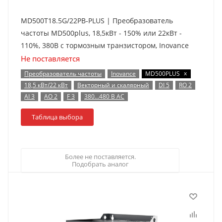
MD500T18.5G/22PB-PLUS | Преобразователь
частоты MD500plus, 18,5кВт - 150% или 22кВт -
110%, 380В с тормозным транзистором, Inovance
Не поставляется
x
Преобразователь частоты
Inovance
MD500PLUS
18,5 кВт/22 кВт
Векторный и скалярный
DI 5
RO 2
AI 3
AO 2
F 3
380…480 В AC
Таблица выбора
Более не поставляется.
Подобрать аналог