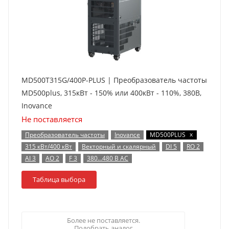
MD500T315G/400P-PLUS | Преобразователь частоты
MD500plus, 315кВт - 150% или 400кВт - 110%, 380В,
Inovance
Не поставляется
x
Преобразователь частоты
Inovance
MD500PLUS
315 кВт/400 кВт
Векторный и скалярный
DI 5
RO 2
AI 3
AO 2
F 3
380…480 В AC
Таблица выбора
Более не поставляется.
Подобрать аналог