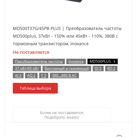
MD500T37G/45PB-PLUS | Преобразователь частоты
MD500plus, 37кВт - 150% или 45кВт - 110%, 380В с
тормозным транзистором, Inovance
Не поставляется
x
Преобразователь частоты
Inovance
MD500PLUS
37 кВт/45 кВт
Векторный и скалярный
DI 5
RO 2
AI 3
AO 2
F 3
380…480 В AC
Таблица выбора
Более не поставляется.
Подобрать аналог