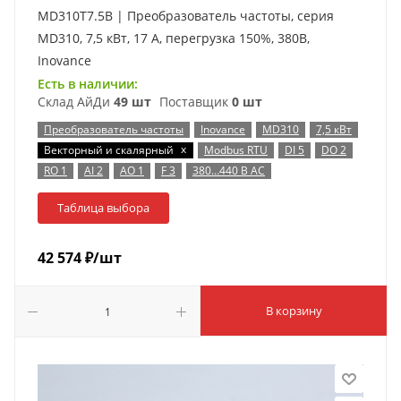
MD310T7.5B | Преобразователь частоты, серия
MD310, 7,5 кВт, 17 А, перегрузка 150%, 380B,
Inovance
Есть в наличии:
Склад АйДи
49 шт
Поставщик
0 шт
Преобразователь частоты
Inovance
MD310
7,5 кВт
x
Векторный и скалярный
Modbus RTU
DI 5
DO 2
RO 1
AI 2
AO 1
F 3
380…440 В AC
Таблица выбора
42 574
₽
/шт
В корзину