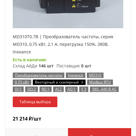
MD310T0.7B | Преобразователь частоты, серия
MD310, 0,75 кВт, 2,1 А, перегрузка 150%, 380B,
Inovance
Есть в наличии:
Склад АйДи
146 шт
Поставщик
0 шт
Преобразователь частоты
Inovance
MD310
x
0,75 кВт
Векторный и скалярный
Modbus RTU
DI 5
DO 2
RO 1
AI 2
AO 1
F 3
380…440 В AC
Таблица выбора
21 214
₽
/шт