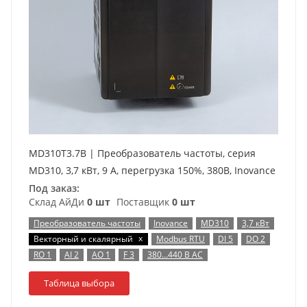
MD310T3.7B | Преобразователь частоты, серия
MD310, 3,7 кВт, 9 А, перегрузка 150%, 380B, Inovance
Под заказ:
Склад АйДи
0 шт
Поставщик
0 шт
Преобразователь частоты
Inovance
MD310
3,7 кВт
x
Векторный и скалярный
Modbus RTU
DI 5
DO 2
RO 1
AI 2
AO 1
F 3
380…440 В AC
Таблица выбора