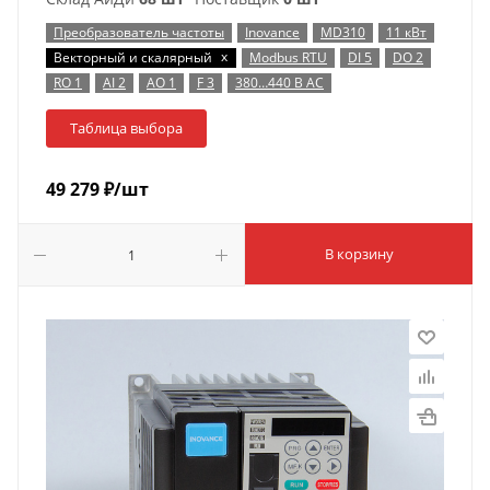
Преобразователь частоты
Inovance
MD310
11 кВт
x
Векторный и скалярный
Modbus RTU
DI 5
DO 2
RO 1
AI 2
AO 1
F 3
380…440 В AC
Таблица выбора
49 279
₽
/шт
В корзину