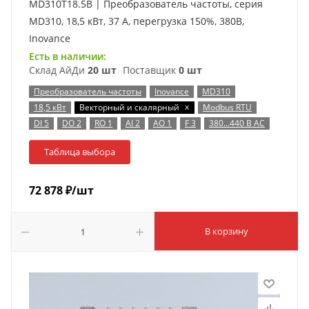
MD310T18.5B | Преобразователь частоты, серия
MD310, 18,5 кВт, 37 А, перегрузка 150%, 380B,
Inovance
Есть в наличии:
Склад АйДи
20 шт
Поставщик
0 шт
Преобразователь частоты
Inovance
MD310
x
18,5 кВт
Векторный и скалярный
Modbus RTU
DI 5
DO 2
RO 1
AI 2
AO 1
F 3
380…440 В AC
Таблица выбора
72 878
₽
/шт
В корзину