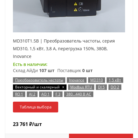
MD310T1.5B | Преобразователь частоты, серия
MD310, 1,5 кВт, 3,8 А, перегрузка 150%, 380B,
Inovance
Есть в наличии:
Склад АйДи
107 шт
Поставщик
0 шт
Преобразователь частоты
Inovance
MD310
1,5 кВт
x
Векторный и скалярный
Modbus RTU
DI 5
DO 2
RO 1
AI 2
AO 1
F 3
380…440 В AC
Таблица выбора
23 761
₽
/шт