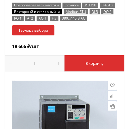
Преобразователь частоты
Inovance
MD310
0,4 кВт
x
Векторный и скалярный
Modbus RTU
DI 5
DO 2
RO 1
AI 2
AO 1
F 3
380…440 В AC
Таблица выбора
18 666
₽
/шт
В корзину