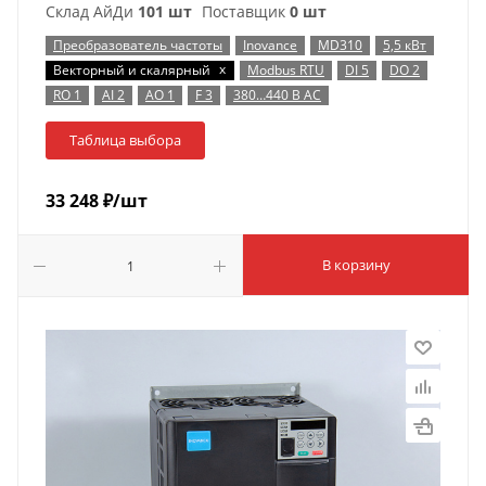
Склад АйДи
101 шт
Поставщик
0 шт
Преобразователь частоты
Inovance
MD310
5,5 кВт
x
Векторный и скалярный
Modbus RTU
DI 5
DO 2
RO 1
AI 2
AO 1
F 3
380…440 В AC
Таблица выбора
33 248
₽
/шт
В корзину