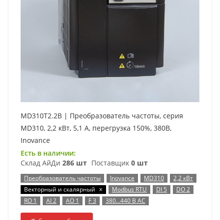
MD310T2.2B | Преобразователь частоты, серия
MD310, 2,2 кВт, 5,1 А, перегрузка 150%, 380B,
Inovance
Есть в наличии:
Склад АйДи
286 шт
Поставщик
0 шт
Преобразователь частоты
Inovance
MD310
2,2 кВт
x
Векторный и скалярный
Modbus RTU
DI 5
DO 2
RO 1
AI 2
AO 1
F 3
380…440 В AC