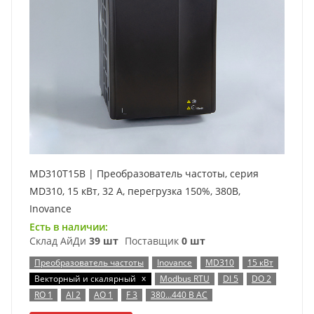
MD310T15B | Преобразователь частоты, серия
MD310, 15 кВт, 32 А, перегрузка 150%, 380B,
Inovance
Есть в наличии:
Склад АйДи
39 шт
Поставщик
0 шт
Преобразователь частоты
Inovance
MD310
15 кВт
x
Векторный и скалярный
Modbus RTU
DI 5
DO 2
RO 1
AI 2
AO 1
F 3
380…440 В AC