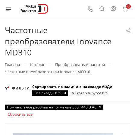
0
Частотные
преобразователи Inovance
MD310
—
—
—
Главная
Каталог
Преобразователи частоты
Частотные преобразователи Inovance MD310
Сортировать по наличию на складе АйДи
ФИЛЬТР
Все склады 839
в Екатеринбурге 839
x
Номинальное рабочее напряжение 380…440 В AC
Сбросить все