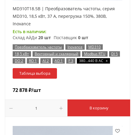
MD310T18.5B | Преобразователь частоты, серия
MD310, 18,5 кВт, 37 А, перегрузка 150%, 380B,
Inovance
Есть в наличии:
Склад АйДи
20 шт
Поставщик
0 шт
Преобразователь частоты
Inovance
MD310
18,5 кВт
Векторный и скалярный
Modbus RTU
DI 5
x
DO 2
RO 1
AI 2
AO 1
F 3
380…440 В AC
Таблица выбора
72 878
₽
/шт
В корзину