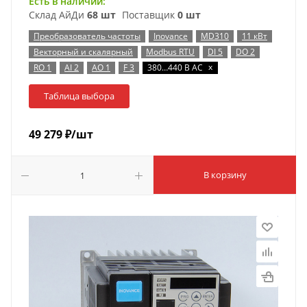
Есть в наличии:
Склад АйДи
68 шт
Поставщик
0 шт
Преобразователь частоты
Inovance
MD310
11 кВт
Векторный и скалярный
Modbus RTU
DI 5
DO 2
x
RO 1
AI 2
AO 1
F 3
380…440 В AC
Таблица выбора
49 279
₽
/шт
В корзину