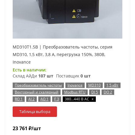
MD310T1.5B | Преобразователь частоты, серия
MD310, 1,5 кВт, 3,8 А, перегрузка 150%, 380B,
Inovance
Есть в наличии:
Склад АйДи
107 шт
Поставщик
0 шт
Преобразователь частоты
Inovance
MD310
1,5 кВт
Векторный и скалярный
Modbus RTU
DI 5
DO 2
x
RO 1
AI 2
AO 1
F 3
380…440 В AC
Таблица выбора
23 761
₽
/шт