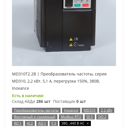
MD310T2.2B | Преобразователь частоты, серия
MD310, 2,2 кВт, 5,1 А, перегрузка 150%, 380B,
Inovance
Есть в наличии:
Склад АйДи
286 шт
Поставщик
0 шт
Преобразователь частоты
Inovance
MD310
2,2 кВт
Векторный и скалярный
Modbus RTU
DI 5
DO 2
x
RO 1
AI 2
AO 1
F 3
380…440 В AC