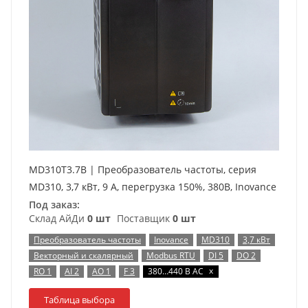
MD310T3.7B | Преобразователь частоты, серия
MD310, 3,7 кВт, 9 А, перегрузка 150%, 380B, Inovance
Под заказ:
Склад АйДи
0 шт
Поставщик
0 шт
Преобразователь частоты
Inovance
MD310
3,7 кВт
Векторный и скалярный
Modbus RTU
DI 5
DO 2
x
RO 1
AI 2
AO 1
F 3
380…440 В AC
Таблица выбора