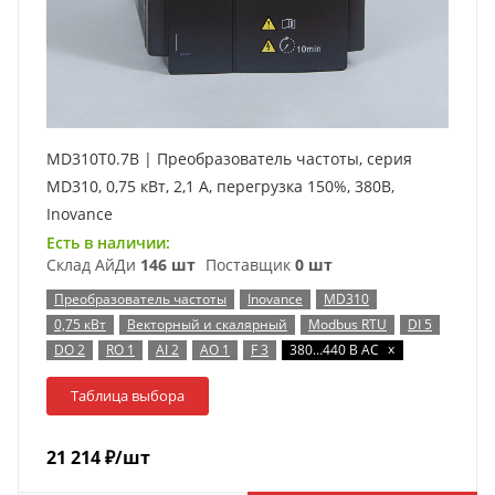
MD310T0.7B | Преобразователь частоты, серия
MD310, 0,75 кВт, 2,1 А, перегрузка 150%, 380B,
Inovance
Есть в наличии:
Склад АйДи
146 шт
Поставщик
0 шт
Преобразователь частоты
Inovance
MD310
0,75 кВт
Векторный и скалярный
Modbus RTU
DI 5
x
DO 2
RO 1
AI 2
AO 1
F 3
380…440 В AC
Таблица выбора
21 214
₽
/шт