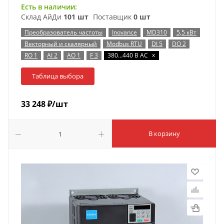
Есть в наличии:
Склад АйДи
101 шт
Поставщик
0 шт
Преобразователь частоты
Inovance
MD310
5,5 кВт
Векторный и скалярный
Modbus RTU
DI 5
DO 2
x
RO 1
AI 2
AO 1
F 3
380…440 В AC
Таблица выбора
33 248
₽
/шт
В корзину