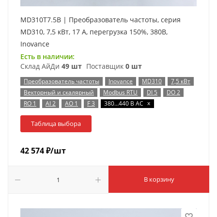
MD310T7.5B | Преобразователь частоты, серия
MD310, 7,5 кВт, 17 А, перегрузка 150%, 380B,
Inovance
Есть в наличии:
Склад АйДи
49 шт
Поставщик
0 шт
Преобразователь частоты
Inovance
MD310
7,5 кВт
Векторный и скалярный
Modbus RTU
DI 5
DO 2
x
RO 1
AI 2
AO 1
F 3
380…440 В AC
Таблица выбора
42 574
₽
/шт
В корзину