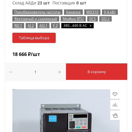
Склад АйДи
23 шт
Поставщик
0 шт
Преобразователь частоты
Inovance
MD310
0,4 кВт
Векторный и скалярный
Modbus RTU
DI 5
DO 2
x
RO 1
AI 2
AO 1
F 3
380…440 В AC
Таблица выбора
18 666
₽
/шт
В корзину