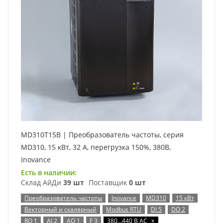
MD310T15B | Преобразователь частоты, серия
MD310, 15 кВт, 32 А, перегрузка 150%, 380B,
Inovance
Есть в наличии:
Склад АйДи
39 шт
Поставщик
0 шт
Преобразователь частоты
Inovance
MD310
15 кВт
Векторный и скалярный
Modbus RTU
DI 5
DO 2
x
RO 1
AI 2
AO 1
F 3
380…440 В AC