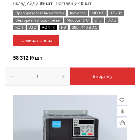
Склад АйДи
39 шт
Поставщик
0 шт
Преобразователь частоты
Inovance
MD310
15 кВт
Векторный и скалярный
Modbus RTU
DI 5
DO 2
x
RO 1
AI 2
AO 1
F 3
380…440 В AC
Таблица выбора
58 312
₽
/шт
В корзину