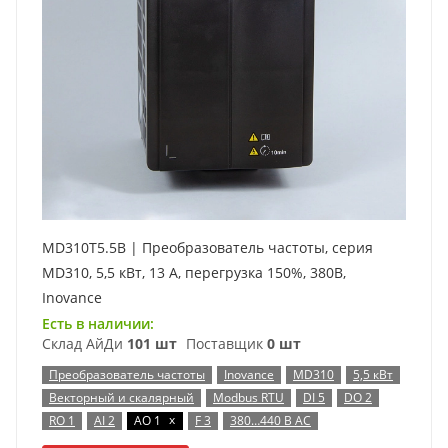
MD310T5.5B | Преобразователь частоты, серия
MD310, 5,5 кВт, 13 А, перегрузка 150%, 380B,
Inovance
Есть в наличии:
Склад АйДи
101 шт
Поставщик
0 шт
Преобразователь частоты
Inovance
MD310
5,5 кВт
Векторный и скалярный
Modbus RTU
DI 5
DO 2
x
RO 1
AI 2
AO 1
F 3
380…440 В AC