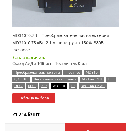
MD310T0.7B | Преобразователь частоты, серия
MD310, 0,75 кВт, 2,1 А, перегрузка 150%, 380B,
Inovance
Есть в наличии:
Склад АйДи
146 шт
Поставщик
0 шт
Преобразователь частоты
Inovance
MD310
0,75 кВт
Векторный и скалярный
Modbus RTU
DI 5
x
DO 2
RO 1
AI 2
AO 1
F 3
380…440 В AC
Таблица выбора
21 214
₽
/шт