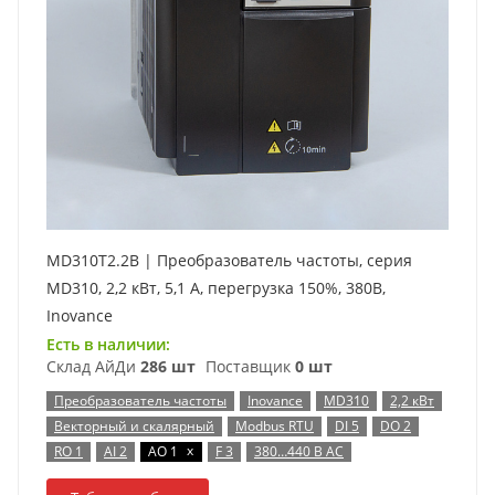
MD310T2.2B | Преобразователь частоты, серия
MD310, 2,2 кВт, 5,1 А, перегрузка 150%, 380B,
Inovance
Есть в наличии:
Склад АйДи
286 шт
Поставщик
0 шт
Преобразователь частоты
Inovance
MD310
2,2 кВт
Векторный и скалярный
Modbus RTU
DI 5
DO 2
x
RO 1
AI 2
AO 1
F 3
380…440 В AC