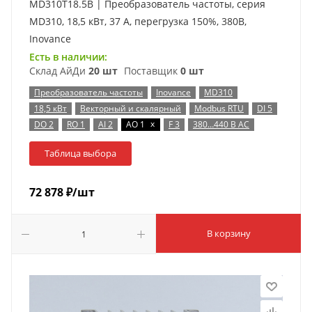
MD310T18.5B | Преобразователь частоты, серия
MD310, 18,5 кВт, 37 А, перегрузка 150%, 380B,
Inovance
Есть в наличии:
Склад АйДи
20 шт
Поставщик
0 шт
Преобразователь частоты
Inovance
MD310
18,5 кВт
Векторный и скалярный
Modbus RTU
DI 5
x
DO 2
RO 1
AI 2
AO 1
F 3
380…440 В AC
Таблица выбора
72 878
₽
/шт
В корзину