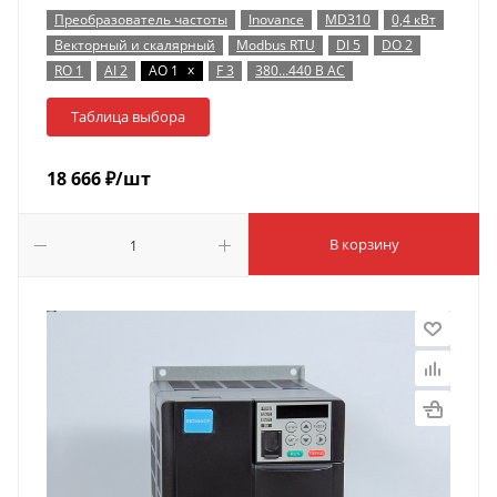
Преобразователь частоты
Inovance
MD310
0,4 кВт
Векторный и скалярный
Modbus RTU
DI 5
DO 2
x
RO 1
AI 2
AO 1
F 3
380…440 В AC
Таблица выбора
18 666
₽
/шт
В корзину