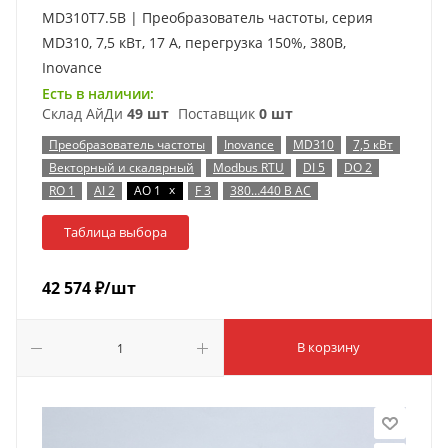
MD310T7.5B | Преобразователь частоты, серия
MD310, 7,5 кВт, 17 А, перегрузка 150%, 380B,
Inovance
Есть в наличии:
Склад АйДи
49 шт
Поставщик
0 шт
Преобразователь частоты
Inovance
MD310
7,5 кВт
Векторный и скалярный
Modbus RTU
DI 5
DO 2
x
RO 1
AI 2
AO 1
F 3
380…440 В AC
Таблица выбора
42 574
₽
/шт
В корзину