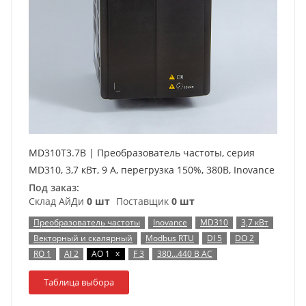
MD310T3.7B | Преобразователь частоты, серия
MD310, 3,7 кВт, 9 А, перегрузка 150%, 380B, Inovance
Под заказ:
Склад АйДи
0 шт
Поставщик
0 шт
Преобразователь частоты
Inovance
MD310
3,7 кВт
Векторный и скалярный
Modbus RTU
DI 5
DO 2
x
RO 1
AI 2
AO 1
F 3
380…440 В AC
Таблица выбора