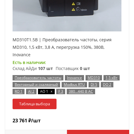
MD310T1.5B | Преобразователь частоты, серия
MD310, 1,5 кВт, 3,8 А, перегрузка 150%, 380B,
Inovance
Есть в наличии:
Склад АйДи
107 шт
Поставщик
0 шт
Преобразователь частоты
Inovance
MD310
1,5 кВт
Векторный и скалярный
Modbus RTU
DI 5
DO 2
x
RO 1
AI 2
AO 1
F 3
380…440 В AC
Таблица выбора
23 761
₽
/шт