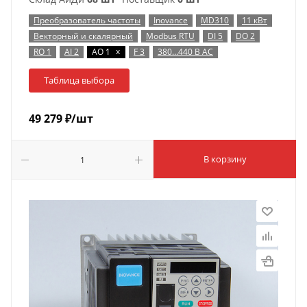
Преобразователь частоты
Inovance
MD310
11 кВт
Векторный и скалярный
Modbus RTU
DI 5
DO 2
x
RO 1
AI 2
AO 1
F 3
380…440 В AC
Таблица выбора
49 279
₽
/шт
В корзину