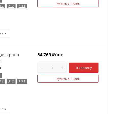
Купить в 1 клик
O 2
AI 2
AO 1
нить
для крана
54 769
₽
/шт
e
т
В корзину
Купить в 1 клик
O 2
AI 2
AO 1
нить