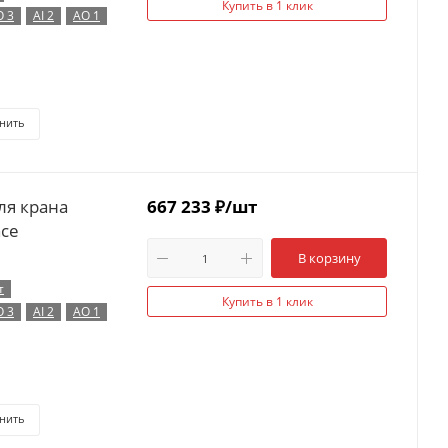
Купить в 1 клик
O 3
AI 2
AO 1
нить
ля крана
667 233
₽
/шт
nce
В корзину
т
Купить в 1 клик
O 3
AI 2
AO 1
нить