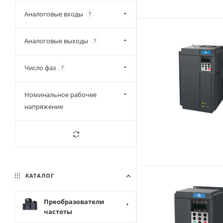
90 кВт
Аналоговые входы
?
110 кВт
132 кВт
Аналоговые выходы
?
160 кВт
200 кВт
Число фаз
?
220 кВт
Номинальное рабочее
250 кВт
напряжение
280 кВт
315 кВт
355 кВт
400 кВт
КАТАЛОГ
Преобразователи
частоты