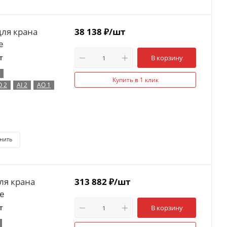
для крана
38 138
₽
/шт
e
т
В корзину
Купить в 1 клик
O 2
AI 2
AO 1
нить
ля крана
313 882
₽
/шт
ce
т
В корзину