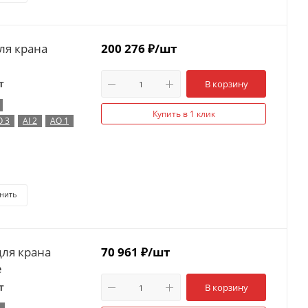
ля крана
200 276
₽
/шт
т
В корзину
Купить в 1 клик
O 3
AI 2
AO 1
нить
для крана
70 961
₽
/шт
e
т
В корзину