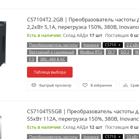
CS7104T2.2GB | Преобразователь частоты 
2,2кВт 5,1А, перегрузка 150%, 380B, Inovanc
Есть в наличии:
Склад АйДи
17 шт
Поставщик
0 ш
x
Преобразователь частоты
Inovance
CS710
2,2 кВт
Векторный и скалярный
Modbus RTU
DI 7
DO 2
R
F 3
380…480 В AC
Таблица выбора
Быстрый просмотр
В избранное
Срав
CS7104T55GB | Преобразователь частоты д
55кВт 112А, перегрузка 150%, 380B, Inovan
Есть в наличии:
Склад АйДи
12 шт
Поставщик
0 ш
x
Преобразователь частоты
Inovance
CS710
55 кВт