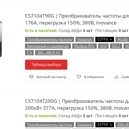
CS7104T90G | Преобразователь частоты дл
176А, перегрузка 150%, 380B, Inovance
Есть в наличии:
Склад АйДи
4 шт
Поставщик
0 шт
x
Преобразователь частоты
Inovance
CS710
90 кВт
Векторный и скалярный
Modbus RTU
DI 8
DO 2
R
F 3
380…480 В AC
Таблица выбора
Быстрый просмотр
В избранное
Срав
CS7104T200G | Преобразователь частоты д
200кВт 377А, перегрузка 150%, 380B, Inova
Есть в наличии:
Склад АйДи
3 шт
Поставщик
0 шт
x
Преобразователь частоты
Inovance
CS710
200 кВ