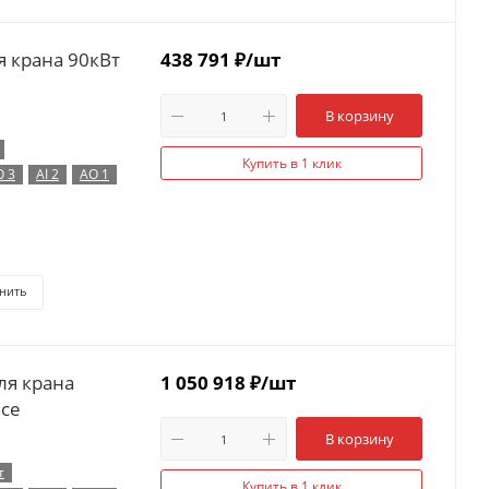
я крана 90кВт
438 791
₽
/шт
В корзину
Купить в 1 клик
O 3
AI 2
AO 1
нить
ля крана
1 050 918
₽
/шт
nce
В корзину
т
Купить в 1 клик