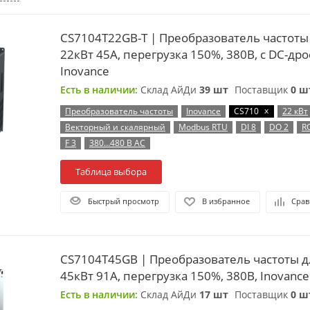
CS7104T22GB-T | Преобразователь частоты
22кВт 45А, перегрузка 150%, 380В, с DC-др
Inovance
Есть в наличии:
Склад АйДи
39 шт
Поставщик
0 ш
x
Преобразователь частоты
Inovance
CS710
22 кВт
Векторный и скалярный
Modbus RTU
DI 8
DO 2
R
F 3
380…480 В AC
Таблица выбора
Быстрый просмотр
В избранное
Срав
CS7104T45GB | Преобразователь частоты д
45кВт 91А, перегрузка 150%, 380B, Inovance
Есть в наличии:
Склад АйДи
17 шт
Поставщик
0 ш