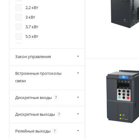
2,2 кВт
3 кВт
3,7 кВт
5,5 кВт
7,5 кВт
11 кВт
Закон управления
15 кВт
Встроенные протоколы
18,5 кВт
связи
22 кВт
30 кВт
Дискретные входы
?
37 кВт
45 кВт
Дискретные выходы
?
55 кВт
Релейные выходы
?
75 кВт