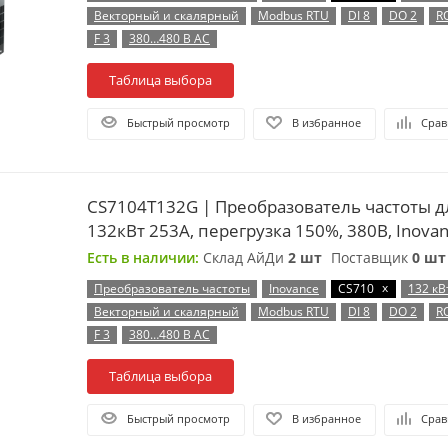
Векторный и скалярный
Modbus RTU
DI 8
DO 2
R
F 3
380…480 В AC
Таблица выбора
Быстрый просмотр
В избранное
Срав
CS7104T132G | Преобразователь частоты д
132кВт 253А, перегрузка 150%, 380B, Inova
Есть в наличии:
Склад АйДи
2 шт
Поставщик
0 шт
x
Преобразователь частоты
Inovance
CS710
132 кВ
Векторный и скалярный
Modbus RTU
DI 8
DO 2
R
F 3
380…480 В AC
Таблица выбора
Быстрый просмотр
В избранное
Срав