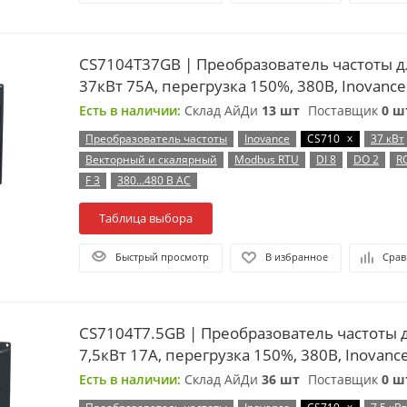
CS7104T37GB | Преобразователь частоты д
37кВт 75А, перегрузка 150%, 380B, Inovance
Есть в наличии:
Склад АйДи
13 шт
Поставщик
0 ш
x
Преобразователь частоты
Inovance
CS710
37 кВт
Векторный и скалярный
Modbus RTU
DI 8
DO 2
R
F 3
380…480 В AC
Таблица выбора
Быстрый просмотр
В избранное
Срав
CS7104T7.5GB | Преобразователь частоты 
7,5кВт 17А, перегрузка 150%, 380B, Inovanc
Есть в наличии:
Склад АйДи
36 шт
Поставщик
0 ш
x