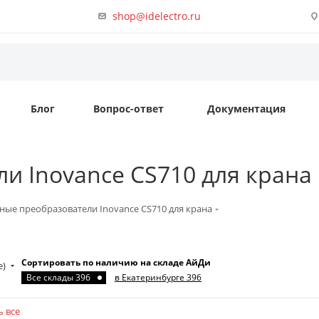
shop@idelectro.ru
Блог
Вопрос-ответ
Документация
и Inovance CS710 для крана
ные преобразователи Inovance CS710 для крана
Сортировать по наличию на складе АйДи
е)
Все склады 396
в Екатеринбурге 396
ь все