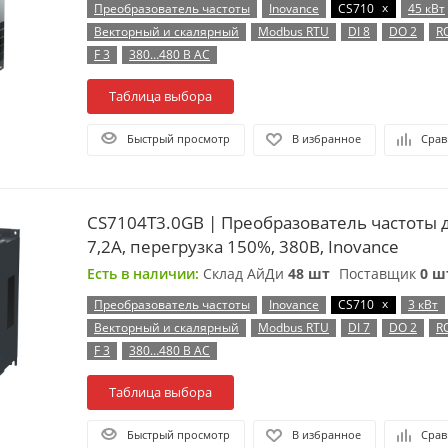
x
Преобразователь частоты
Inovance
CS710
45 кВт
Векторный и скалярный
Modbus RTU
DI 8
DO 2
R
F 3
380…480 В AC
Таблица выбора
Быстрый просмотр
В избранное
Срав
CS7104T3.0GB | Преобразователь частоты д
7,2А, перегрузка 150%, 380B, Inovance
Есть в наличии:
Склад АйДи
48 шт
Поставщик
0 ш
x
Преобразователь частоты
Inovance
CS710
3 кВт
Векторный и скалярный
Modbus RTU
DI 7
DO 2
R
F 3
380…480 В AC
Таблица выбора
Быстрый просмотр
В избранное
Срав