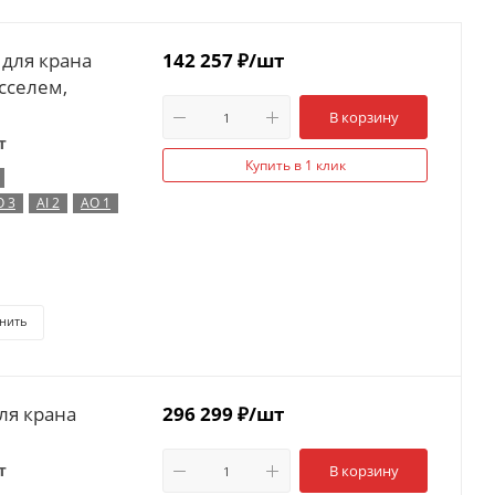
 для крана
142 257
₽
/шт
осселем,
В корзину
т
Купить в 1 клик
O 3
AI 2
AO 1
нить
ля крана
296 299
₽
/шт
т
В корзину