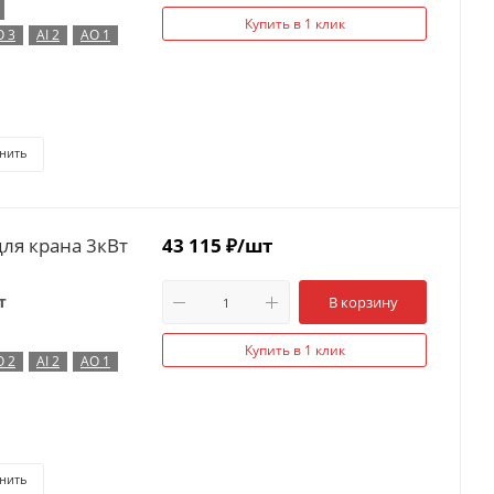
Купить в 1 клик
O 3
AI 2
AO 1
нить
ля крана 3кВт
43 115
₽
/шт
т
В корзину
Купить в 1 клик
O 2
AI 2
AO 1
нить