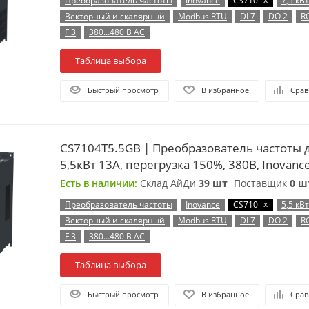
Преобразователь частоты
Inovance
CS710
7,5 кВт
Векторный и скалярный
Modbus RTU
DI 7
DO 2
R
F 3
380…480 В AC
Таблица выбора
Быстрый просмотр
В избранное
Срав
CS7104T5.5GB | Преобразователь частоты 
5,5кВт 13А, перегрузка 150%, 380B, Inovanc
Есть в наличии:
Склад АйДи
39 шт
Поставщик
0 ш
x
Преобразователь частоты
Inovance
CS710
5,5 кВт
Векторный и скалярный
Modbus RTU
DI 7
DO 2
R
F 3
380…480 В AC
Таблица выбора
Быстрый просмотр
В избранное
Срав