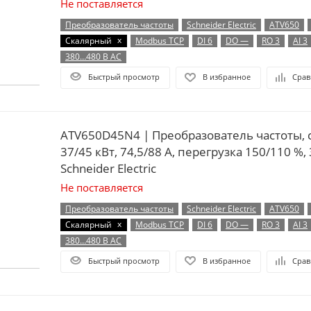
Не поставляется
Преобразователь частоты
Schneider Electric
ATV650
x
Скалярный
Modbus TCP
DI 6
DO —
RO 3
AI 3
380…480 В AC
Быстрый просмотр
В избранное
Срав
ATV650D45N4 | Преобразователь частоты, 
37/45 кВт, 74,5/88 А, перегрузка 150/110 %, 
Schneider Electric
Не поставляется
Преобразователь частоты
Schneider Electric
ATV650
x
Скалярный
Modbus TCP
DI 6
DO —
RO 3
AI 3
380…480 В AC
Быстрый просмотр
В избранное
Срав