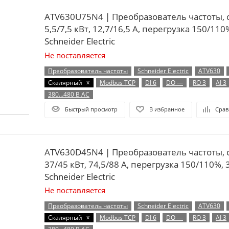
ATV630U75N4 | Преобразователь частоты, 
5,5/7,5 кВт, 12,7/16,5 А, перегрузка 150/110
Schneider Electric
Не поставляется
Преобразователь частоты
Schneider Electric
ATV630
x
Скалярный
Modbus TCP
DI 6
DO —
RO 3
AI 3
380…480 В AC
Быстрый просмотр
В избранное
Срав
ATV630D45N4 | Преобразователь частоты, 
37/45 кВт, 74,5/88 А, перегрузка 150/110%, 
Schneider Electric
Не поставляется
Преобразователь частоты
Schneider Electric
ATV630
x
Скалярный
Modbus TCP
DI 6
DO —
RO 3
AI 3