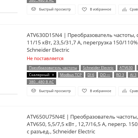
380…480 В AC
Быстрый просмотр
В избранное
Срав
ATV630D15N4 | Преобразователь частоты, 
11/15 кВт, 23,5/31,7 А, перегрузка 150/110%
Schneider Electric
Не поставляется
Преобразователь частоты
Schneider Electric
ATV630
x
Скалярный
Modbus TCP
DI 6
DO —
RO 3
AI 3
380…480 В AC
Быстрый просмотр
В избранное
Срав
ATV650U75N4E | Преобразователь частоты,
ATV650, 5,5/7,5 кВт , 12,7/16,5 А, перегр. 15
с разъед., Schneider Electric