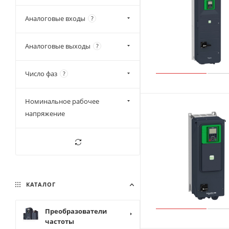
132 кВт/160 кВт
Аналоговые входы
?
160 кВт/200 кВт
200 кВт/250 кВт
Аналоговые выходы
?
220 кВт/250 кВт
250 кВт/315 кВт
Число фаз
?
Номинальное рабочее
напряжение
КАТАЛОГ
Преобразователи
частоты