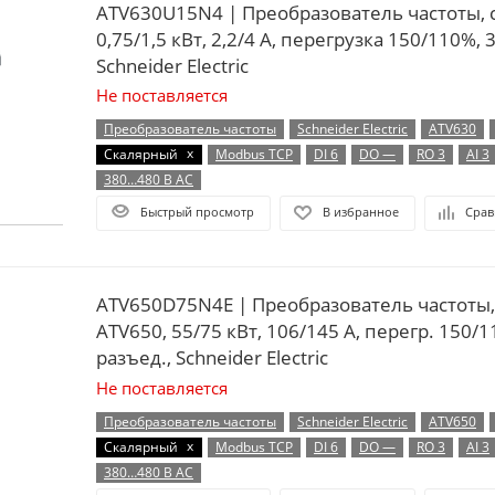
ATV630U15N4 | Преобразователь частоты, 
0,75/1,5 кВт, 2,2/4 А, перегрузка 150/110%, 
Schneider Electric
Не поставляется
Преобразователь частоты
Schneider Electric
ATV630
x
Скалярный
Modbus TCP
DI 6
DO —
RO 3
AI 3
380…480 В AC
Быстрый просмотр
В избранное
Срав
ATV650D75N4E | Преобразователь частоты,
ATV650, 55/75 кВт, 106/145 А, перегр. 150/11
разъед., Schneider Electric
Не поставляется
Преобразователь частоты
Schneider Electric
ATV650
x
Скалярный
Modbus TCP
DI 6
DO —
RO 3
AI 3
380…480 В AC