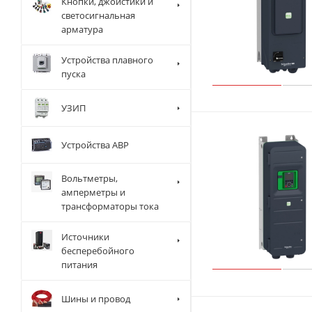
Кнопки, джойстики и
светосигнальная
арматура
Устройства плавного
пуска
УЗИП
Устройства АВР
Вольтметры,
амперметры и
трансформаторы тока
Источники
бесперебойного
питания
Шины и провод