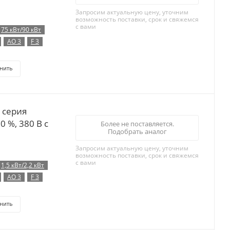
Запросим актуальную цену, уточним
возможность поставки, срок и свяжемся
с вами
75 кВт/90 кВт
AO 3
F 3
нить
 серия
0 %, 380 В с
Более не поставляется.
Подобрать аналог
Запросим актуальную цену, уточним
возможность поставки, срок и свяжемся
с вами
1,5 кВт/2,2 кВт
AO 3
F 3
нить