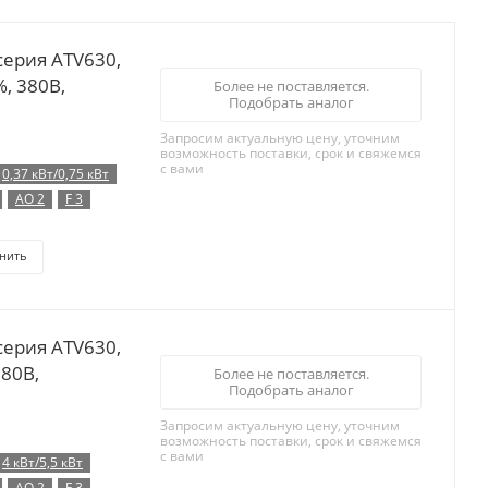
серия ATV630,
%, 380B,
Более не поставляется.
Подобрать аналог
Запросим актуальную цену, уточним
возможность поставки, срок и свяжемся
с вами
0,37 кВт/0,75 кВт
AO 2
F 3
нить
серия ATV630,
380B,
Более не поставляется.
Подобрать аналог
Запросим актуальную цену, уточним
возможность поставки, срок и свяжемся
с вами
4 кВт/5,5 кВт
AO 2
F 3