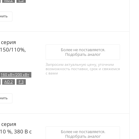
нить
 серия
 150/110%,
Более не поставляется.
Подобрать аналог
Запросим актуальную цену, уточним
возможность поставки, срок и свяжемся
с вами
160 кВт/200 кВт
AO 2
F 3
нить
 серия
10 %, 380 В с
Более не поставляется.
Подобрать аналог