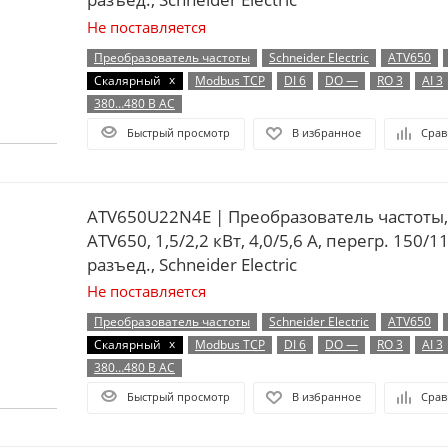
Не поставляется
Преобразователь частоты
Schneider Electric
ATV650
x
Скалярный
Modbus TCP
DI 6
DO —
RO 3
AI 3
380…480 В AC
Быстрый просмотр
В избранное
Срав
ATV650U22N4E | Преобразователь частоты,
ATV650, 1,5/2,2 кВт, 4,0/5,6 А, перегр. 150/11
разъед., Schneider Electric
Не поставляется
Преобразователь частоты
Schneider Electric
ATV650
x
Скалярный
Modbus TCP
DI 6
DO —
RO 3
AI 3
380…480 В AC
Быстрый просмотр
В избранное
Срав