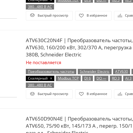
380…480 В AC
Быстрый просмотр
В избранное
Срав
ATV630C20N4F | Преобразователь частоты,
ATV630, 160/200 кВт, 302/370 А, перегрузка
380B, Schneider Electric
Не поставляется
Преобразователь частоты
Schneider Electric
ATV630
x
Скалярный
Modbus TCP
DI 6
DO —
RO 3
AI 3
380…480 В AC
Быстрый просмотр
В избранное
Срав
ATV650D90N4E | Преобразователь частоты,
ATV650, 75/90 кВт, 145/173 А , перегр. 150/1
разъед., Schneider Electric