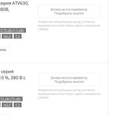
серия ATV630,
380B,
Более не поставляется.
Подобрать аналог
Запросим актуальную цену, уточним
возможность поставки, срок и свяжемся
с вами
0,75 кВт/1,5 кВт
AO 2
F 3
нить
 серия
0 %, 380 В с
Более не поставляется.
Подобрать аналог
Запросим актуальную цену, уточним
возможность поставки, срок и свяжемся
с вами
55 кВт/75 кВт
AO 3
F 3