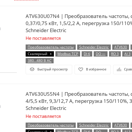
ATV630U07N4 | Преобразователь частоты, 
0,37/0,75 кВт, 1,5/2,2 А, перегрузка 150/110
Schneider Electric
Не поставляется
Преобразователь частоты
Schneider Electric
ATV630
x
Скалярный
Modbus TCP
DI 6
DO —
RO 3
AI 3
380…480 В AC
Быстрый просмотр
В избранное
Срав
ATV630U55N4 | Преобразователь частоты, 
4/5,5 кВт, 9,3/12,7 А, перегрузка 150/110%, 
Schneider Electric
Не поставляется
Преобразователь частоты
Schneider Electric
ATV630
x
Скалярный
Modbus TCP
DI 6
DO —
RO 3
AI 3