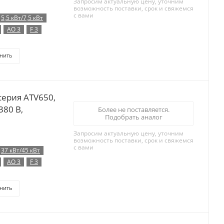
Запросим актуальную цену, уточним
возможность поставки, срок и свяжемся
с вами
5,5 кВт/7,5 кВт
AO 3
F 3
нить
серия ATV650,
380 В,
Более не поставляется.
Подобрать аналог
Запросим актуальную цену, уточним
возможность поставки, срок и свяжемся
с вами
37 кВт/45 кВт
AO 3
F 3
нить