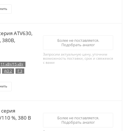
нить
серия ATV630,
, 380B,
Более не поставляется.
Подобрать аналог
Запросим актуальную цену, уточним
возможность поставки, срок и свяжемся
с вами
11 кВт/15 кВт
AO 2
F 3
нить
 серия
0/110 %, 380 В
Более не поставляется.
Подобрать аналог