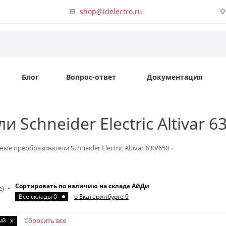
shop@idelectro.ru
Блог
Вопрос-ответ
Документация
Schneider Electric Altivar 6
ные преобразователи Schneider Electric Altivar 630/650
Сортировать по наличию на складе АйДи
е)
Все склады 0
в Екатеринбурге 0
ый
x
Сбросить все