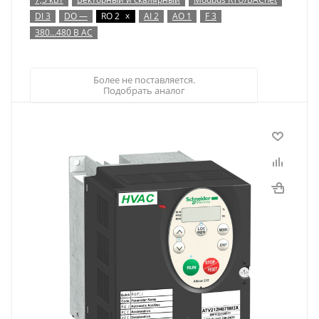
x
DI 3
DO —
RO 2
AI 2
AO 1
F 3
380…480 В AC
Более не поставляется.
Подобрать аналог