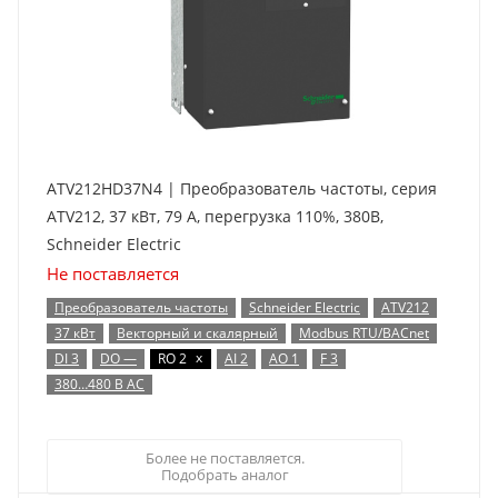
ATV212HD37N4 | Преобразователь частоты, серия
ATV212, 37 кВт, 79 А, перегрузка 110%, 380B,
Schneider Electric
Не поставляется
Преобразователь частоты
Schneider Electric
ATV212
37 кВт
Векторный и скалярный
Modbus RTU/BACnet
x
DI 3
DO —
RO 2
AI 2
AO 1
F 3
380…480 В AC
Более не поставляется.
Подобрать аналог