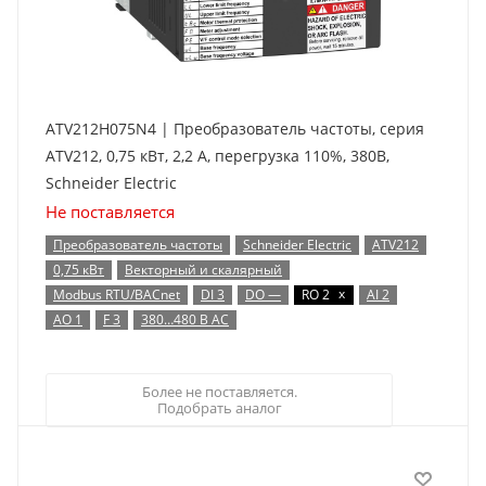
ATV212H075N4 | Преобразователь частоты, серия
ATV212, 0,75 кВт, 2,2 А, перегрузка 110%, 380B,
Schneider Electric
Не поставляется
Преобразователь частоты
Schneider Electric
ATV212
0,75 кВт
Векторный и скалярный
x
Modbus RTU/BACnet
DI 3
DO —
RO 2
AI 2
AO 1
F 3
380…480 В AC
Более не поставляется.
Подобрать аналог