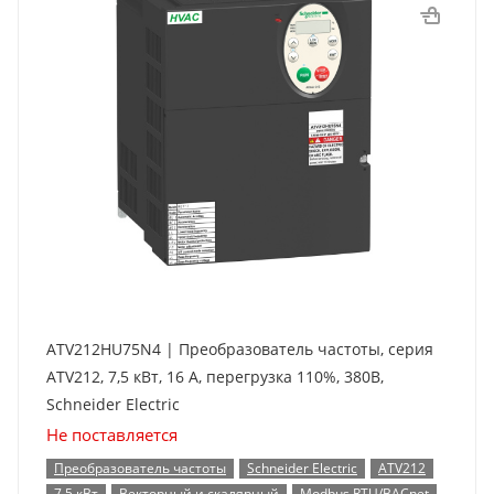
ATV212HU75N4 | Преобразователь частоты, серия
ATV212, 7,5 кВт, 16 А, перегрузка 110%, 380B,
Schneider Electric
Не поставляется
Преобразователь частоты
Schneider Electric
ATV212
7,5 кВт
Векторный и скалярный
Modbus RTU/BACnet