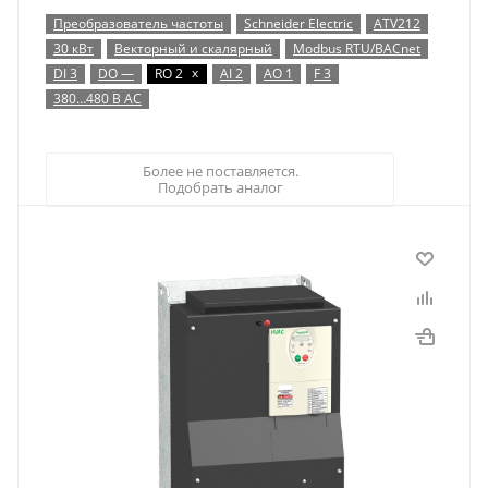
Преобразователь частоты
Schneider Electric
ATV212
30 кВт
Векторный и скалярный
Modbus RTU/BACnet
x
DI 3
DO —
RO 2
AI 2
AO 1
F 3
380…480 В AC
Более не поставляется.
Подобрать аналог