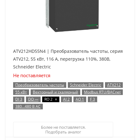
ATV212HD55N4 | Преобразователь частоты, серия
ATV212, 55 кВт, 116 А, перегрузка 110%, 380B,
Schneider Electric
Не поставляется
Преобразователь частоты
Schneider Electric
ATV212
55 кВт
Векторный и скалярный
Modbus RTU/BACnet
x
DI 3
DO —
RO 2
AI 2
AO 1
F 3
380…480 В AC
Более не поставляется.
Подобрать аналог