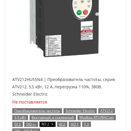
ATV212HU55N4 | Преобразователь частоты, серия
ATV212, 5,5 кВт, 12 А, перегрузка 110%, 380B,
Schneider Electric
Не поставляется
Преобразователь частоты
Schneider Electric
ATV212
5,5 кВт
Векторный и скалярный
Modbus RTU/BACnet
x
DI 3
DO —
RO 2
AI 2
AO 1
F 3
380…480 В AC