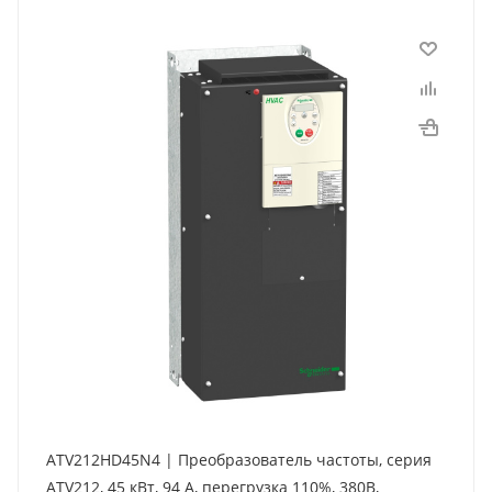
ATV212HD45N4 | Преобразователь частоты, серия
ATV212, 45 кВт, 94 А, перегрузка 110%, 380B,