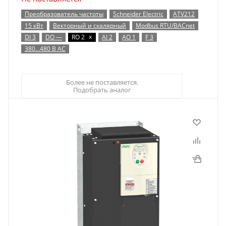
Преобразователь частоты
Schneider Electric
ATV212
15 кВт
Векторный и скалярный
Modbus RTU/BACnet
x
DI 3
DO —
RO 2
AI 2
AO 1
F 3
380…480 В AC
Более не поставляется.
Подобрать аналог