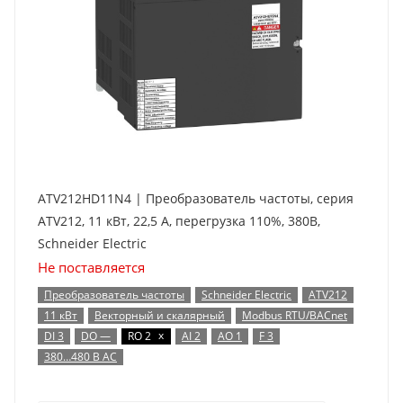
ATV212HD11N4 | Преобразователь частоты, серия
ATV212, 11 кВт, 22,5 А, перегрузка 110%, 380B,
Schneider Electric
Не поставляется
Преобразователь частоты
Schneider Electric
ATV212
11 кВт
Векторный и скалярный
Modbus RTU/BACnet
x
DI 3
DO —
RO 2
AI 2
AO 1
F 3
380…480 В AC