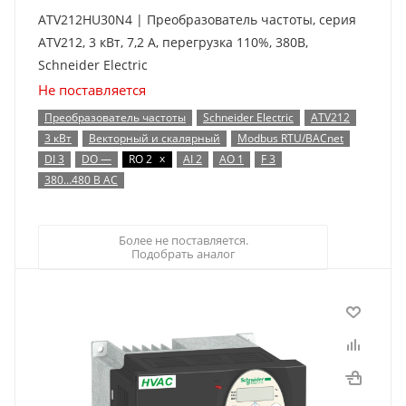
ATV212HU30N4 | Преобразователь частоты, серия
ATV212, 3 кВт, 7,2 А, перегрузка 110%, 380B,
Schneider Electric
Не поставляется
Преобразователь частоты
Schneider Electric
ATV212
3 кВт
Векторный и скалярный
Modbus RTU/BACnet
x
DI 3
DO —
RO 2
AI 2
AO 1
F 3
380…480 В AC
Более не поставляется.
Подобрать аналог