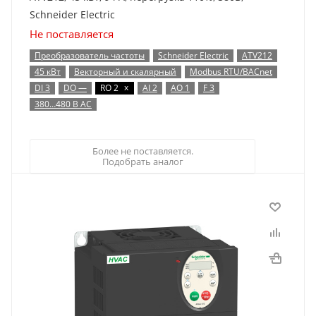
Schneider Electric
Не поставляется
Преобразователь частоты
Schneider Electric
ATV212
45 кВт
Векторный и скалярный
Modbus RTU/BACnet
x
DI 3
DO —
RO 2
AI 2
AO 1
F 3
380…480 В AC
Более не поставляется.
Подобрать аналог