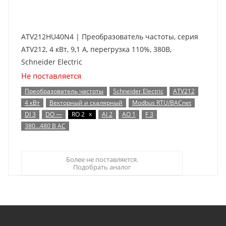
ATV212HU40N4 | Преобразователь частоты, серия
ATV212, 4 кВт, 9,1 А, перегрузка 110%, 380B,
Schneider Electric
Не поставляется
Преобразователь частоты
Schneider Electric
ATV212
4 кВт
Векторный и скалярный
Modbus RTU/BACnet
x
DI 3
DO —
RO 2
AI 2
AO 1
F 3
380…480 В AC
Более не поставляется.
Подобрать аналог