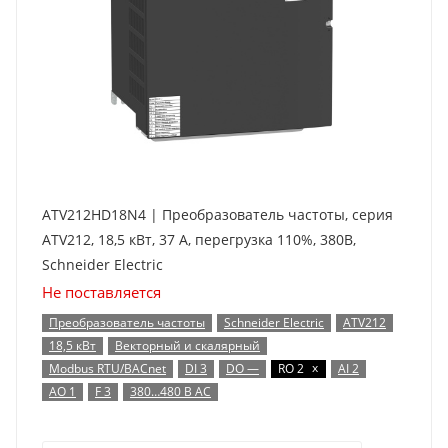
ATV212HD18N4 | Преобразователь частоты, серия
ATV212, 18,5 кВт, 37 А, перегрузка 110%, 380B,
Schneider Electric
Не поставляется
Преобразователь частоты
Schneider Electric
ATV212
18,5 кВт
Векторный и скалярный
x
Modbus RTU/BACnet
DI 3
DO —
RO 2
AI 2
AO 1
F 3
380…480 В AC