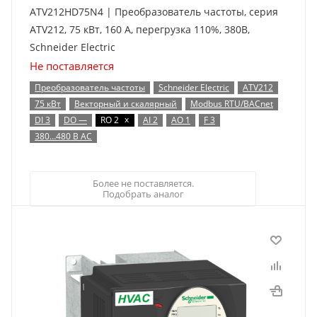
ATV212HD75N4 | Преобразователь частоты, серия
ATV212, 75 кВт, 160 А, перегрузка 110%, 380B,
Schneider Electric
Не поставляется
Преобразователь частоты
Schneider Electric
ATV212
75 кВт
Векторный и скалярный
Modbus RTU/BACnet
x
DI 3
DO —
RO 2
AI 2
AO 1
F 3
380…480 В AC
Более не поставляется.
Подобрать аналог