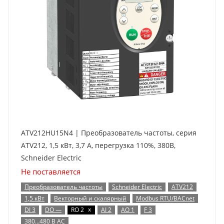
ATV212HU15N4 | Преобразователь частоты, серия
ATV212, 1,5 кВт, 3,7 А, перегрузка 110%, 380B,
Schneider Electric
Не поставляется
Преобразователь частоты
Schneider Electric
ATV212
1,5 кВт
Векторный и скалярный
Modbus RTU/BACnet
x
DI 3
DO —
RO 2
AI 2
AO 1
F 3
380…480 В AC