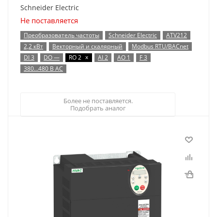
Schneider Electric
Не поставляется
Преобразователь частоты
Schneider Electric
ATV212
2,2 кВт
Векторный и скалярный
Modbus RTU/BACnet
x
DI 3
DO —
RO 2
AI 2
AO 1
F 3
380…480 В AC
Более не поставляется.
Подобрать аналог