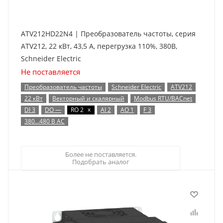
ATV212HD22N4 | Преобразователь частоты, серия
ATV212, 22 кВт, 43,5 А, перегрузка 110%, 380B,
Schneider Electric
Не поставляется
Преобразователь частоты
Schneider Electric
ATV212
22 кВт
Векторный и скалярный
Modbus RTU/BACnet
x
DI 3
DO —
RO 2
AI 2
AO 1
F 3
380…480 В AC
Более не поставляется.
Подобрать аналог