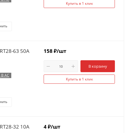
Купить в 1 клик
нить
RT28-63 50А
158
₽
/шт
В корзину
 В AC
Купить в 1 клик
нить
RT28-32 10А
4
₽
/шт