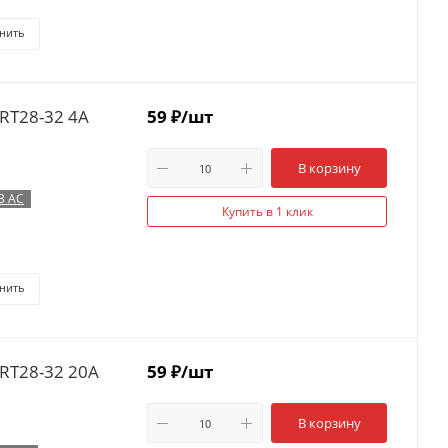
нить
RT28-32 4А
59
₽
/шт
В корзину
В AC
Купить в 1 клик
нить
RT28-32 20А
59
₽
/шт
В корзину