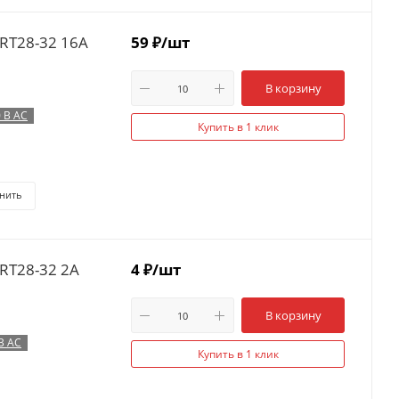
RT28-32 16А
59
₽
/шт
В корзину
 В AC
Купить в 1 клик
нить
RT28-32 2А
4
₽
/шт
В корзину
В AC
Купить в 1 клик