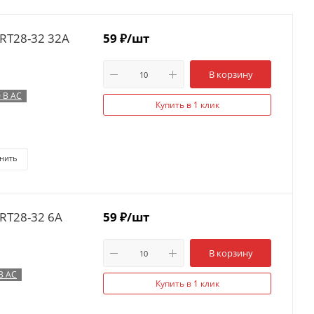
RT28-32 32А
59
₽
/шт
В корзину
 В AC
Купить в 1 клик
нить
RT28-32 6А
59
₽
/шт
В корзину
В AC
Купить в 1 клик