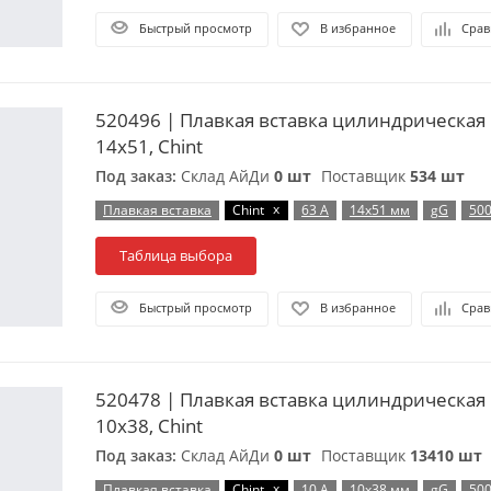
Быстрый просмотр
В избранное
Срав
520496 | Плавкая вставка цилиндрическая 
14х51, Chint
Под заказ:
Склад АйДи
0 шт
Поставщик
534 шт
x
Плавкая вставка
Chint
63 А
14х51 мм
gG
500
Таблица выбора
Быстрый просмотр
В избранное
Срав
520478 | Плавкая вставка цилиндрическая 
10х38, Chint
Под заказ:
Склад АйДи
0 шт
Поставщик
13410 шт
x
Плавкая вставка
Chint
10 А
10х38 мм
gG
500