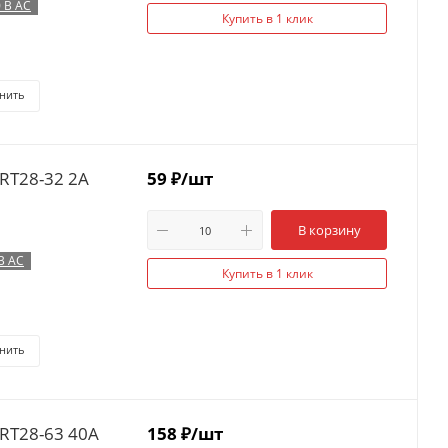
 В AC
Купить в 1 клик
нить
RT28-32 2А
59
₽
/шт
В корзину
В AC
Купить в 1 клик
нить
RT28-63 40А
158
₽
/шт