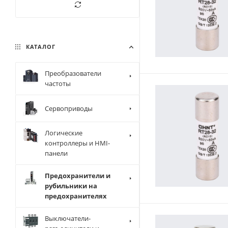
12 А
16 А
20 А
КАТАЛОГ
25 А
32 А
Преобразователи
частоты
40 А
50 А
Сервоприводы
53 А
63 А
Логические
контроллеры и HMI-
80 А
панели
100 А
Предохранители и
125 А
рубильники на
предохранителях
Выключатели-