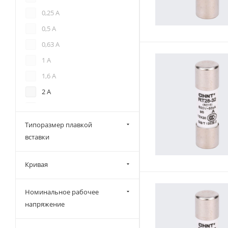
0,25 А
0,5 А
0,63 А
1 А
1,6 А
2 А
2,5 А
3 А
Типоразмер плавкой
вставки
4 А
5 А
Кривая
6 А
6,3 А
Номинальное рабочее
8 А
напряжение
10 А