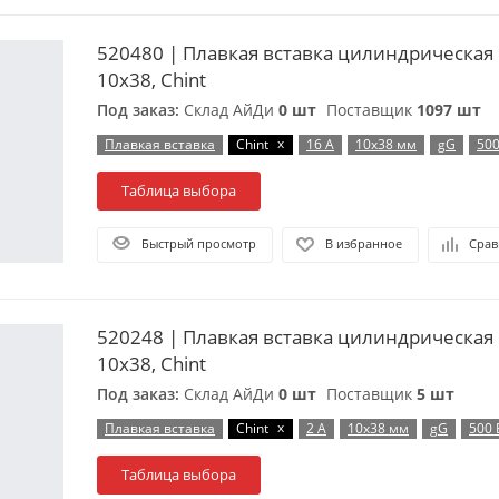
520480 | Плавкая вставка цилиндрическая 
10х38, Chint
Под заказ:
Склад АйДи
0 шт
Поставщик
1097 шт
x
Плавкая вставка
Chint
16 А
10х38 мм
gG
500
Таблица выбора
Быстрый просмотр
В избранное
Срав
520248 | Плавкая вставка цилиндрическая 
10х38, Chint
Под заказ:
Склад АйДи
0 шт
Поставщик
5 шт
x
Плавкая вставка
Chint
2 А
10х38 мм
gG
500 
Таблица выбора