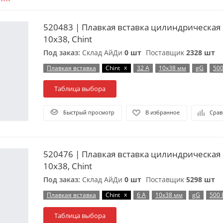
520483 | Плавкая вставка цилиндрическая 
10х38, Chint
Под заказ:
Склад АйДи
0 шт
Поставщик
2328 шт
x
Плавкая вставка
Chint
32 А
10х38 мм
gG
500
Таблица выбора
Быстрый просмотр
В избранное
Срав
520476 | Плавкая вставка цилиндрическая 
10х38, Chint
Под заказ:
Склад АйДи
0 шт
Поставщик
5298 шт
x
Плавкая вставка
Chint
6 А
10х38 мм
gG
500 
Таблица выбора