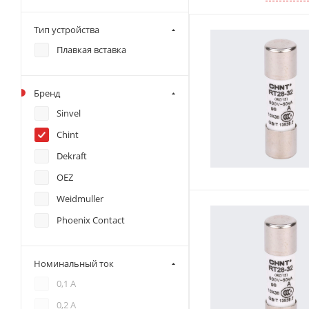
Тип устройства
Плавкая вставка
Бренд
Sinvel
Chint
Dekraft
OEZ
Weidmuller
Phoenix Contact
Номинальный ток
0,1 А
0,2 А