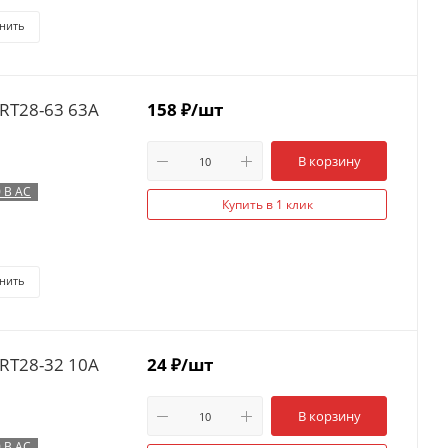
нить
RT28-63 63А
158
₽
/шт
В корзину
 В AC
Купить в 1 клик
нить
RT28-32 10А
24
₽
/шт
В корзину
 В AC