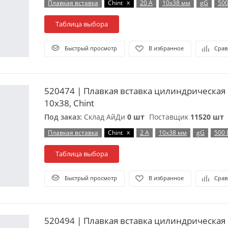
x
Плавкая вставка
Chint
20 А
10х38 мм
gG
500
Таблица выбора
Быстрый просмотр
В избранное
Срав
520474 | Плавкая вставка цилиндрическая 
10х38, Chint
Под заказ:
Склад АйДи
0 шт
Поставщик
11520 шт
x
Плавкая вставка
Chint
2 А
10х38 мм
gG
500 
Таблица выбора
Быстрый просмотр
В избранное
Срав
520494 | Плавкая вставка цилиндрическая 