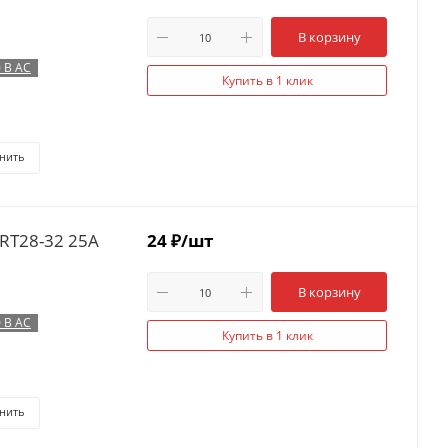
В корзину
 В AC
Купить в 1 клик
нить
RT28-32 25А
24
₽
/шт
В корзину
 В AC
Купить в 1 клик
нить