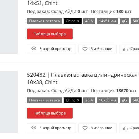
14х51, Chint
Под заказ:
Склад АйДи
0 шт
Поставщик
130 шт
x
Плавкая вставка
Chint
40 А
14х51 мм
gG
500
Таблица выбора
Быстрый просмотр
В избранное
Срав
520482 | Плавкая вставка цилиндрическая 
10х38, Chint
Под заказ:
Склад АйДи
0 шт
Поставщик
13670 шт
x
Плавкая вставка
Chint
25 А
10х38 мм
gG
500
Таблица выбора
Быстрый просмотр
В избранное
Срав