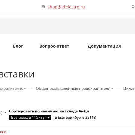
shop@idelectro.ru
Блог
Вопрос-ответ
Документация
вставки
—
—
охранителях
Общепромышленные предохранители
Цилин
Сортировать по наличию на складе АйДи
е)
Все склады 115789
в Екатеринбурге 23118
все