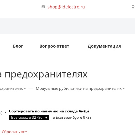
shop@idelectro.ru
Блог
Вопрос-ответ
Документация
а предохранителях
—
охранителях
Модульные рубильники на предохранителях
Сортировать по наличию на складе АйДи
е)
Все склады 32786
в Екатеринбурге 9738
Сбросить все