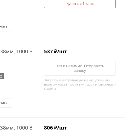
Купить в 1 клик
нить
х38мм, 1000 B
537
₽
/шт
Нет в наличии. Отправить
заявку
т
Запросим актуальную цену, уточним
возможность поставки, срок и свяжемся
с вами
нить
х38мм, 1000 B
806
₽
/шт