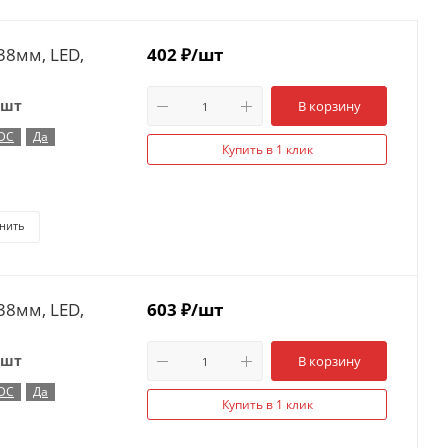
38мм, LED,
402
₽
/шт
 шт
В корзину
 DC
Да
Купить в 1 клик
нить
38мм, LED,
603
₽
/шт
 шт
В корзину
 DC
Да
Купить в 1 клик