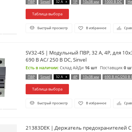
x
ПВР
Sinvel
32 А
1P
10х38 мм
1000 В DC
Не
Таблица выбора
Быстрый просмотр
В избранное
Срав
SV32-4S | Модульный ПВР, 32 А, 4Р, для 10х
690 B AC/ 250 B DC, Sinvel
Есть в наличии:
Склад АйДи
16 шт
Поставщик
0 ш
x
ПВР
Sinvel
32 А
4P
10х38 мм
690 В AC/250 В
Таблица выбора
Быстрый просмотр
В избранное
Срав
21383DEK | Держатель предохранителей C