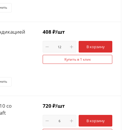
нить
индикацией
408
₽
/шт
В корзину
Купить в 1 клик
нить
10 со
720
₽
/шт
aft
В корзину