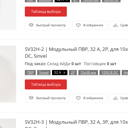
Таблица выбора
Быстрый просмотр
В избранное
Срав
SV32H-2 | Модульный ПВР, 32 А, 2Р, для 10
DC, Sinvel
Под заказ:
Склад АйДи
0 шт
Поставщик
0 шт
x
ПВР
Sinvel
32 А
2P
10х38 мм
1000 В DC
Не
Таблица выбора
Быстрый просмотр
В избранное
Срав
SV32H-3 | Модульный ПВР, 32 А, 3Р, для 10