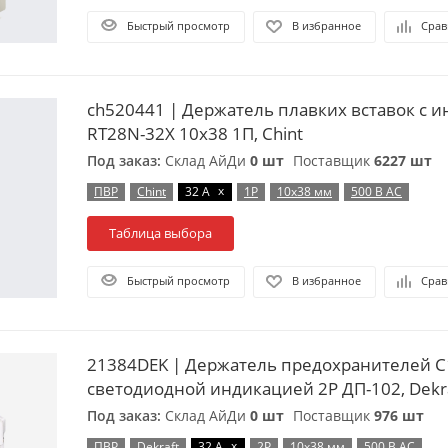
Быстрый просмотр
В избранное
Срав
ch520441 | Держатель плавких вставок с 
RT28N-32X 10х38 1П, Chint
Под заказ:
Склад АйДи
0 шт
Поставщик
6227 шт
x
ПВР
Chint
32 А
1P
10х38 мм
500 В AC
Таблица выбора
Быстрый просмотр
В избранное
Срав
21384DEK | Держатель предохранителей C
светодиодной индикацией 2P ДП-102, Dekr
Под заказ:
Склад АйДи
0 шт
Поставщик
976 шт
x
ПВР
Dekraft
32 А
2P
10х38 мм
500 В AC