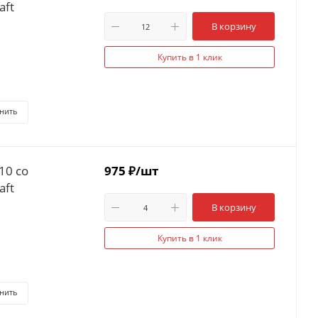
aft
В корзину
Купить в 1 клик
нить
10 со
975
₽
/шт
aft
В корзину
Купить в 1 клик
нить