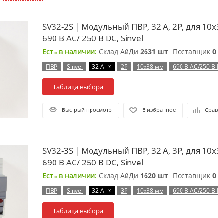
SV32-2S | Модульный ПВР, 32 А, 2Р, для 10х
690 B AC/ 250 B DC, Sinvel
Есть в наличии:
Склад АйДи
2631 шт
Поставщик
0
x
ПВР
Sinvel
32 А
2P
10х38 мм
690 В AC/250 В
Таблица выбора
Быстрый просмотр
В избранное
Срав
SV32-3S | Модульный ПВР, 32 А, 3Р, для 10х
690 B AC/ 250 B DC, Sinvel
Есть в наличии:
Склад АйДи
1620 шт
Поставщик
0
x
ПВР
Sinvel
32 А
3P
10х38 мм
690 В AC/250 В
Таблица выбора