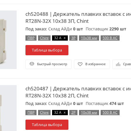
ch520488 | Держатель плавких вставок с 
RT28N-32X 10х38 3П, Chint
Под заказ:
Склад АйДи
0 шт
Поставщик
2290 шт
x
ПВР
Chint
32 А
3P
10х38 мм
500 В AC
Таблица выбора
Быстрый просмотр
В избранное
Срав
ch520487 | Держатель плавких вставок с 
RT28N-32X 10х38 2П, Chint
Под заказ:
Склад АйДи
0 шт
Поставщик
474 шт
x
ПВР
Chint
32 А
2P
10х38 мм
500 В AC
Таблица выбора