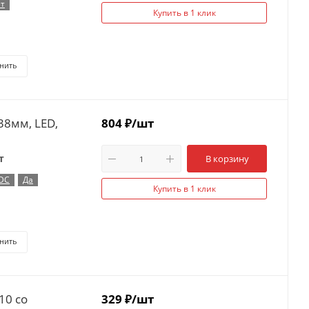
т
Купить в 1 клик
нить
38мм, LED,
804
₽
/шт
т
В корзину
 DC
Да
Купить в 1 клик
нить
10 со
329
₽
/шт