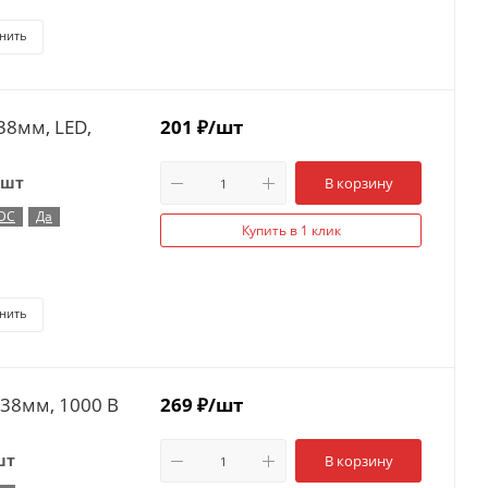
нить
38мм, LED,
201
₽
/шт
 шт
В корзину
 DC
Да
Купить в 1 клик
нить
х38мм, 1000 B
269
₽
/шт
шт
В корзину