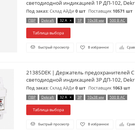
светодиодной индикацией 1P ДП-102, Dekr
Под заказ:
Склад АйДи
0 шт
Поставщик
10571 шт
x
ПВР
Dekraft
32 А
1P
10х38 мм
500 В AC
Таблица выбора
Быстрый просмотр
В избранное
Срав
21385DEK | Держатель предохранителей C
светодиодной индикацией 3P ДП-102, Dekr
Под заказ:
Склад АйДи
0 шт
Поставщик
1063 шт
x
ПВР
Dekraft
32 А
3P
10х38 мм
500 В AC
Таблица выбора
Быстрый просмотр
В избранное
Срав