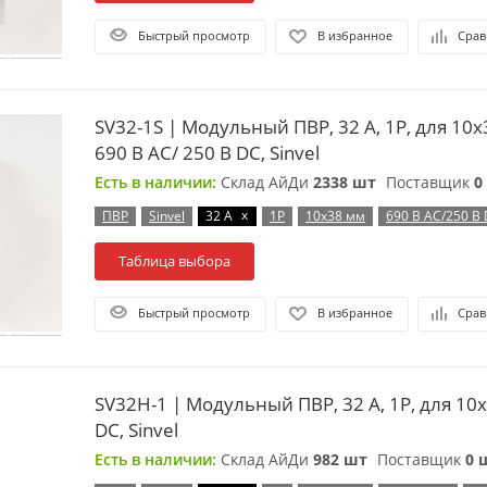
Быстрый просмотр
В избранное
Срав
SV32-1S | Модульный ПВР, 32 А, 1Р, для 10х
690 B AC/ 250 B DC, Sinvel
Есть в наличии:
Склад АйДи
2338 шт
Поставщик
0
x
ПВР
Sinvel
32 А
1P
10х38 мм
690 В AC/250 В
Таблица выбора
Быстрый просмотр
В избранное
Срав
SV32H-1 | Модульный ПВР, 32 А, 1Р, для 10
DC, Sinvel
Есть в наличии:
Склад АйДи
982 шт
Поставщик
0 