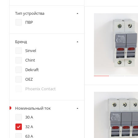
Тип устройства
ПВР
Бренд
Sinvel
Chint
Dekraft
OEZ
Phoenix Contact
Номинальный ток
30 А
32 А
63 А