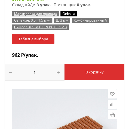
Склад АйДи
3 упак.
Поставщик
0 упак.
x
Маркировка для провода
Onka
Сечение: 0,5…1,5 мм²
Ш 3 мм
Комбинированный
Символ: 0-9. A.B.C.N.PE.L.L.1.2.3
Таблица выбора
962
₽
/упак.
В корзину