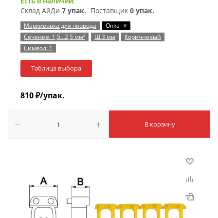
Есть в наличии:
Склад АйДи
7 упак.
Поставщик
0 упак.
x
Маркировка для провода
Onka
Сечение: 1,5…2,5 мм²
Ш 3 мм
Коричневый
Символ: 1
Таблица выбора
810
₽
/упак.
В корзину