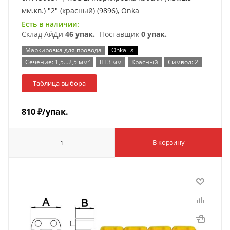
мм.кв.) "2" (красный) (9896), Onka
Есть в наличии:
Склад АйДи
46 упак.
Поставщик
0 упак.
x
Маркировка для провода
Onka
Сечение: 1,5…2,5 мм²
Ш 3 мм
Красный
Символ: 2
Таблица выбора
810
₽
/упак.
В корзину