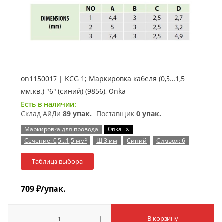
on1150017 | KCG 1; Маркировка кабеля (0,5…1,5
мм.кв.) "6" (синий) (9856), Onka
Есть в наличии:
Склад АйДи
89 упак.
Поставщик
0 упак.
x
Маркировка для провода
Onka
Сечение: 0,5…1,5 мм²
Ш 3 мм
Синий
Символ: 6
Таблица выбора
709
₽
/упак.
В корзину