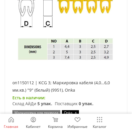
on1150112 | KCG 3; Маркировка кабеля (4,0…6,0
мм.кв.) "9" (белый) (9951), Onka
Есть в наличии:
Склад АйДи
5 упак.
Поставщик
0 упак.
x
Маркировка для провода
Onka
Сечение: 4,0…6,0 мм²
Ш 3 мм
Белый
Символ: 9
Главная
Кабинет
Корзина
Избранные
Каталог
Таблица выбора