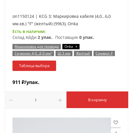
on1150124 | KCG 3; Маркировка кабеля (4,0…6,0
мм.кв.) "F" (желтый) (9963), Onka
Есть в наличии:
Склад АйДи
2 упак.
Поставщик
0 упак.
x
Маркировка для провода
Onka
Сечение: 4,0…6,0 мм²
Ш 3 мм
Желтый
Символ: F
Таблица выбора
911
₽
/упак.
В корзину