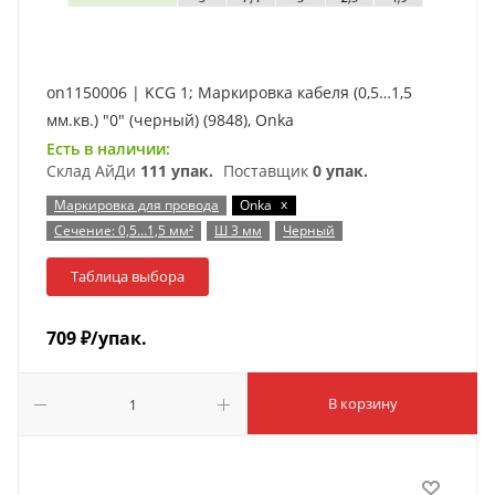
on1150006 | KCG 1; Маркировка кабеля (0,5…1,5
мм.кв.) "0" (черный) (9848), Onka
Есть в наличии:
Склад АйДи
111 упак.
Поставщик
0 упак.
x
Маркировка для провода
Onka
Сечение: 0,5…1,5 мм²
Ш 3 мм
Черный
Таблица выбора
709
₽
/упак.
В корзину