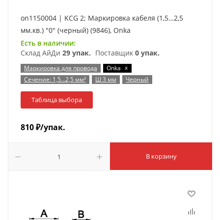
on1150004 | KCG 2; Маркировка кабеля (1,5…2,5
мм.кв.) "0" (черный) (9846), Onka
Есть в наличии:
Склад АйДи
29 упак.
Поставщик
0 упак.
x
Маркировка для провода
Onka
Сечение: 1,5…2,5 мм²
Ш 3 мм
Черный
Таблица выбора
810
₽
/упак.
В корзину