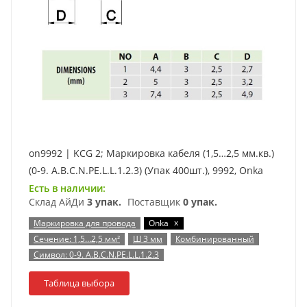
on9992 | KCG 2; Маркировка кабеля (1,5…2,5 мм.кв.)
(0-9. A.B.C.N.PE.L.L.1.2.3) (Упак 400шт.), 9992, Onka
Есть в наличии:
Склад АйДи
3 упак.
Поставщик
0 упак.
x
Маркировка для провода
Onka
Сечение: 1,5…2,5 мм²
Ш 3 мм
Комбинированный
Символ: 0-9. A.B.C.N.PE.L.L.1.2.3
Таблица выбора