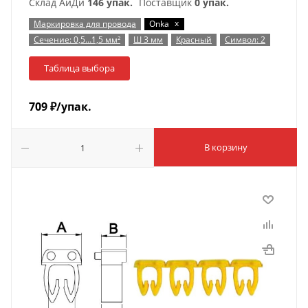
Склад АйДи
146 упак.
Поставщик
0 упак.
x
Маркировка для провода
Onka
Сечение: 0,5…1,5 мм²
Ш 3 мм
Красный
Символ: 2
Таблица выбора
709
₽
/упак.
В корзину