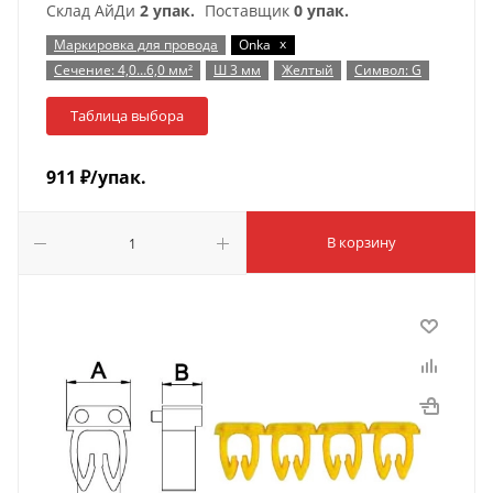
Склад АйДи
2 упак.
Поставщик
0 упак.
x
Маркировка для провода
Onka
Сечение: 4,0…6,0 мм²
Ш 3 мм
Желтый
Символ: G
Таблица выбора
911
₽
/упак.
В корзину