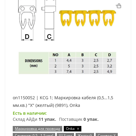
on1150052 | KCG 1; Маркировка кабеля (0,5…1,5
мм.кв.) "X" (желтый) (9891), Onka
Есть в наличии:
Склад АйДи
11 упак.
Поставщик
0 упак.
x
Маркировка для провода
Onka
Сечение: 0,5…1,5 мм²
Ш 3 мм
Желтый
Символ: X