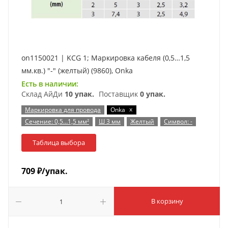
on1150021 | KCG 1; Маркировка кабеля (0,5…1,5
мм.кв.) "-" (желтый) (9860), Onka
Есть в наличии:
Склад АйДи
10 упак.
Поставщик
0 упак.
x
Маркировка для провода
Onka
Сечение: 0,5…1,5 мм²
Ш 3 мм
Желтый
Символ: -
Таблица выбора
709
₽
/упак.
В корзину