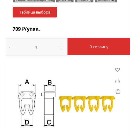
Таблица выбора
709
₽
/упак.
В корзину