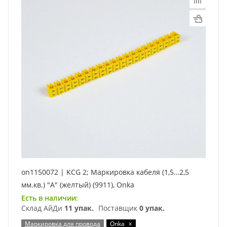
on1150072 | KCG 2; Маркировка кабеля (1,5…2,5
мм.кв.) "A" (желтый) (9911), Onka
Есть в наличии:
Склад АйДи
11 упак.
Поставщик
0 упак.
x
Маркировка для провода
Onka