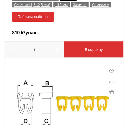
Сечение: 1,5…2,5 мм²
Ш 3 мм
Желтый
Символ: A
Таблица выбора
810
₽
/упак.
В корзину