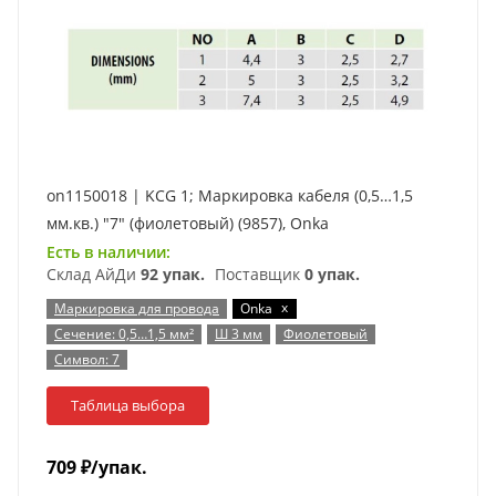
on1150018 | KCG 1; Маркировка кабеля (0,5…1,5
мм.кв.) "7" (фиолетовый) (9857), Onka
Есть в наличии:
Склад АйДи
92 упак.
Поставщик
0 упак.
x
Маркировка для провода
Onka
Сечение: 0,5…1,5 мм²
Ш 3 мм
Фиолетовый
Символ: 7
Таблица выбора
709
₽
/упак.