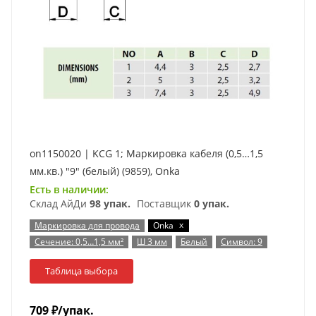
on1150020 | KCG 1; Маркировка кабеля (0,5…1,5
мм.кв.) "9" (белый) (9859), Onka
Есть в наличии:
Склад АйДи
98 упак.
Поставщик
0 упак.
x
Маркировка для провода
Onka
Сечение: 0,5…1,5 мм²
Ш 3 мм
Белый
Символ: 9
Таблица выбора
709
₽
/упак.