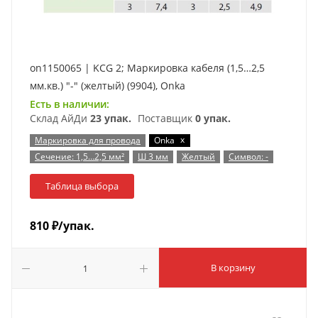
on1150065 | KCG 2; Маркировка кабеля (1,5…2,5
мм.кв.) "-" (желтый) (9904), Onka
Есть в наличии:
Склад АйДи
23 упак.
Поставщик
0 упак.
x
Маркировка для провода
Onka
Сечение: 1,5…2,5 мм²
Ш 3 мм
Желтый
Символ: -
Таблица выбора
810
₽
/упак.
В корзину