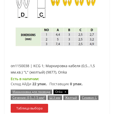
on1150038 | KCG 1; Маркировка кабеля (0,5…1,5
мм.кв.) "L" (желтый) (9877), Onka
Есть в наличии:
Склад АйДи
22 упак.
Поставщик
0 упак.
x
Маркировка для провода
Onka
Сечение: 0,5…1,5 мм²
Ш 3 мм
Желтый
Символ: L
Таблица выбора