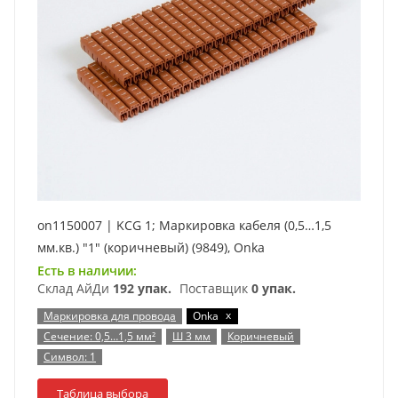
on1150007 | KCG 1; Маркировка кабеля (0,5…1,5
мм.кв.) "1" (коричневый) (9849), Onka
Есть в наличии:
Склад АйДи
192 упак.
Поставщик
0 упак.
x
Маркировка для провода
Onka
Сечение: 0,5…1,5 мм²
Ш 3 мм
Коричневый
Символ: 1
Таблица выбора