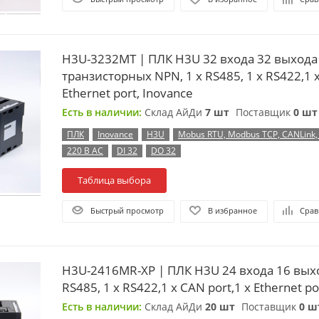
H3U-3232MT | ПЛК H3U 32 входа 32 выхода
транзисторных NPN, 1 x RS485, 1 x RS422,1 x
Ethernet port, Inovance
Есть в наличии:
Склад АйДи
7 шт
Поставщик
0 шт
ПЛК
Inovance
H3U
Mobus RTU, Modbus TCP, CANLink
220 В AC
DI 32
DO 32
Таблица выбора
Быстрый просмотр
В избранное
Срав
H3U-2416MR-XP | ПЛК H3U 24 входа 16 выхо
RS485, 1 x RS422,1 x CAN port,1 x Ethernet po
Есть в наличии:
Склад АйДи
20 шт
Поставщик
0 ш