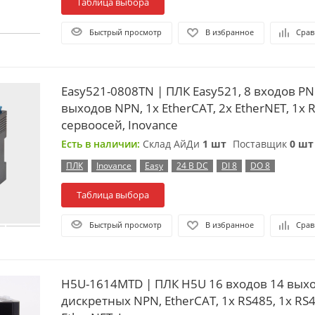
Таблица выбора
Быстрый просмотр
В избранное
Срав
Easy521-0808TN | ПЛК Easy521, 8 входов PN
выходов NPN, 1x EtherCAT, 2x EtherNET, 1x R
сервоосей, Inovance
Есть в наличии:
Склад АйДи
1 шт
Поставщик
0 шт
ПЛК
Inovance
Easy
24 В DC
DI 8
DO 8
Таблица выбора
Быстрый просмотр
В избранное
Срав
H5U-1614MTD | ПЛК H5U 16 входов 14 вых
дискретных NPN, EtherCAT, 1x RS485, 1x RS4