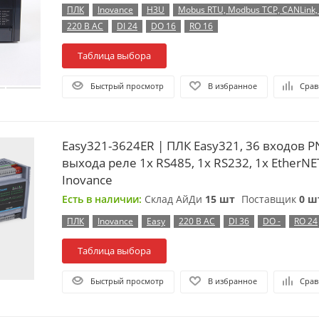
ПЛК
Inovance
H3U
Mobus RTU, Modbus TCP, CANLink
220 В AC
DI 24
DO 16
RO 16
Таблица выбора
Быстрый просмотр
В избранное
Срав
Easy321-3624ER | ПЛК Easy321, 36 входов P
выхода реле 1x RS485, 1x RS232, 1x EtherNET
Inovance
Есть в наличии:
Склад АйДи
15 шт
Поставщик
0 ш
ПЛК
Inovance
Easy
220 В AC
DI 36
DO -
RO 24
Таблица выбора
Быстрый просмотр
В избранное
Срав