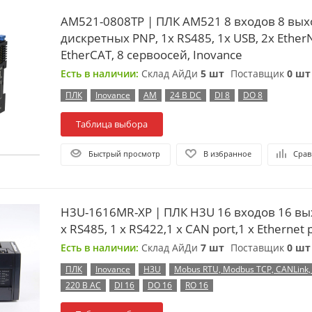
AM521-0808TP | ПЛК AM521 8 входов 8 вых
дискретных PNP, 1x RS485, 1x USB, 2x EtherN
EtherCAT, 8 сервоосей, Inovance
Есть в наличии:
Склад АйДи
5 шт
Поставщик
0 шт
ПЛК
Inovance
AM
24 В DC
DI 8
DO 8
Таблица выбора
Быстрый просмотр
В избранное
Срав
H3U-1616MR-XP | ПЛК H3U 16 входов 16 вы
x RS485, 1 x RS422,1 x CAN port,1 x Ethernet 
Есть в наличии:
Склад АйДи
7 шт
Поставщик
0 шт
ПЛК
Inovance
H3U
Mobus RTU, Modbus TCP, CANLink
220 В AC
DI 16
DO 16
RO 16