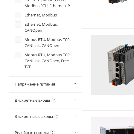
Modbus RTU, Ethernet/IP
Ethernet, Modbus
Ethernet, Modbus,
CANOpen
Mobus RTU, Modbus TCP,
CANLink, CANOpen
Mobus RTU, Modbus TCP,
CANLink, CANOpen, Free
TCP
Modbus RTU
Напряжение питания
Modbus RTU, CANLink,
CANOpen
Дискретные входы
Modbus RTU, Modbus TCP
?
Modbus TCP
Дискретные выходы
?
Modbus TCP, CANOpen
Modbus TCP, Modbus RTU
Релейные выходы
?