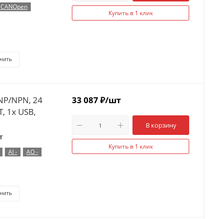
, CANOpen
Купить в 1 клик
нить
NP/NPN, 24
33 087
₽
/шт
, 1x USB,
В корзину
т
Купить в 1 клик
AI -
AO -
нить