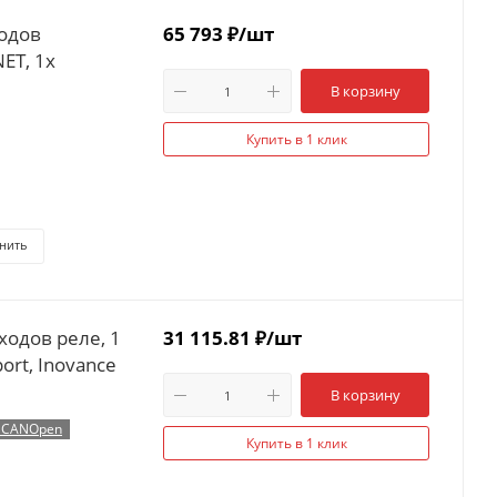
одов
65 793
₽
/шт
ET, 1x
В корзину
Купить в 1 клик
нить
ходов реле, 1
31 115.81
₽
/шт
port, Inovance
В корзину
, CANOpen
Купить в 1 клик