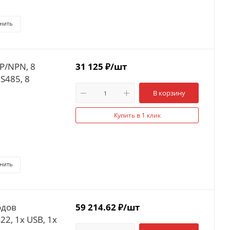
нить
P/NPN, 8
31 125
₽
/шт
S485, 8
В корзину
Купить в 1 клик
нить
одов
59 214.62
₽
/шт
22, 1x USB, 1x