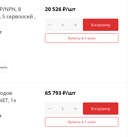
P/NPN, 8
20 526
₽
/шт
 5 сервоосей ,
В корзину
т
Купить в 1 клик
нить
ходов
65 793
₽
/шт
NET, 1x
В корзину
т
Купить в 1 клик