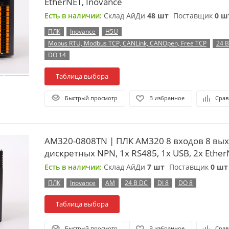
EtherNET, Inovance
Есть в наличии:
Склад АйДи
48 шт
Поставщик
0 ш
ПЛК
Inovance
H5U
Mobus RTU, Modbus TCP, CANLink, CANOpen, Free TCP
24 
DO 14
Таблица выбора
Быстрый просмотр
В избранное
Срав
AM320-0808TN | ПЛК AM320 8 входов 8 вы
дискретных NPN, 1x RS485, 1x USB, 2x Ether
Есть в наличии:
Склад АйДи
7 шт
Поставщик
0 шт
ПЛК
Inovance
AM
24 В DC
DI 8
DO 8
Таблица выбора
Быстрый просмотр
В избранное
Срав