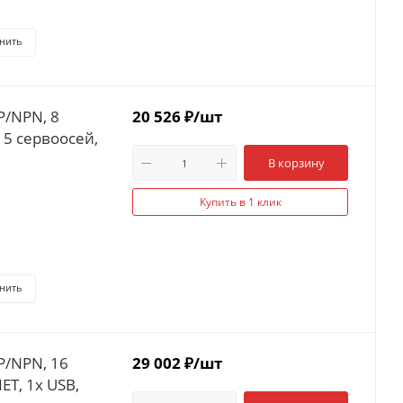
нить
P/NPN, 8
20 526
₽
/шт
 5 сервоосей,
В корзину
Купить в 1 клик
нить
P/NPN, 16
29 002
₽
/шт
ET, 1x USB,