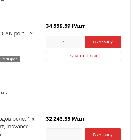
34 559.59
₽
/шт
 CAN port,1 x
В корзину
Купить в 1 клик
, CANOpen
нить
дов реле, 1 x
32 243.35
₽
/шт
rt, Inovance
т
В корзину