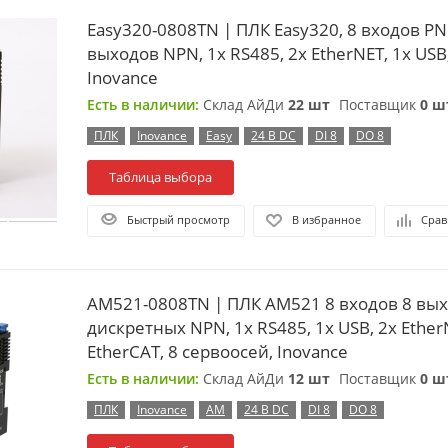
Easy320-0808TN | ПЛК Easy320, 8 входов PN
выходов NPN, 1x RS485, 2x EtherNET, 1x USB,
Inovance
Есть в наличии:
Склад АйДи
22 шт
Поставщик
0 ш
ПЛК
Inovance
Easy
24 В DC
DI 8
DO 8
Таблица выбора
Быстрый просмотр
В избранное
Срав
AM521-0808TN | ПЛК AM521 8 входов 8 вы
дискретных NPN, 1x RS485, 1x USB, 2x Ether
EtherCAT, 8 сервоосей, Inovance
Есть в наличии:
Склад АйДи
12 шт
Поставщик
0 ш
ПЛК
Inovance
AM
24 В DC
DI 8
DO 8