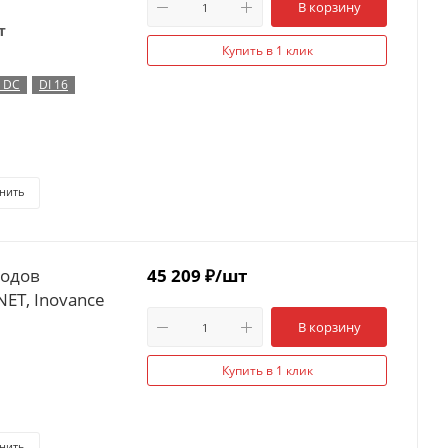
В корзину
т
Купить в 1 клик
В DC
DI 16
нить
ходов
45 209
₽
/шт
NET, Inovance
В корзину
Купить в 1 клик
нить