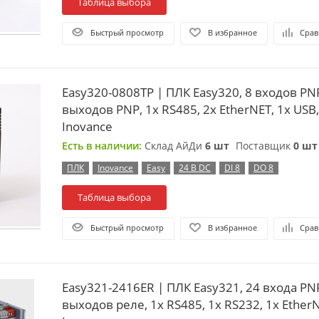
Таблица выбора
Быстрый просмотр
В избранное
Срав
Easy320-0808TP | ПЛК Easy320, 8 входов PN
выходов PNP, 1x RS485, 2x EtherNET, 1x USB,
Inovance
Есть в наличии:
Склад АйДи
6 шт
Поставщик
0 шт
ПЛК
Inovance
Easy
24 В DC
DI 8
DO 8
Таблица выбора
Быстрый просмотр
В избранное
Срав
Easy321-2416ER | ПЛК Easy321, 24 входа PN
выходов реле, 1x RS485, 1x RS232, 1x EtherN