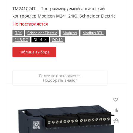
TM241C24T | Программируемый логический
контроллер Modicon M241 24IO, Schneider Electric
Не поставляется
ПЛК
Schneider Electric
Modicon
Modbus RTU
x
24 В DC
DI 14
DO 10
Таблица выбора
Более не поставляется.
Подобрать аналог