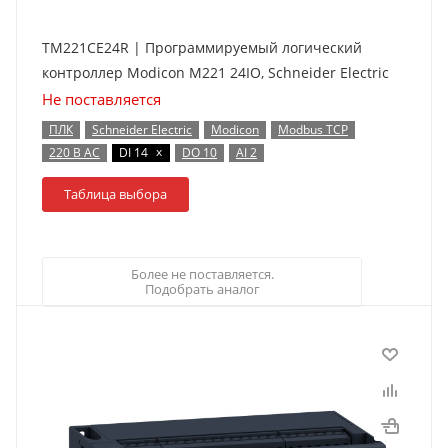
TM221CE24R | Программируемый логический
контроллер Modicon M221 24IO, Schneider Electric
Не поставляется
ПЛК
Schneider Electric
Modicon
Modbus TCP
x
220 В AC
DI 14
DO 10
AI 2
Таблица выбора
Более не поставляется.
Подобрать аналог