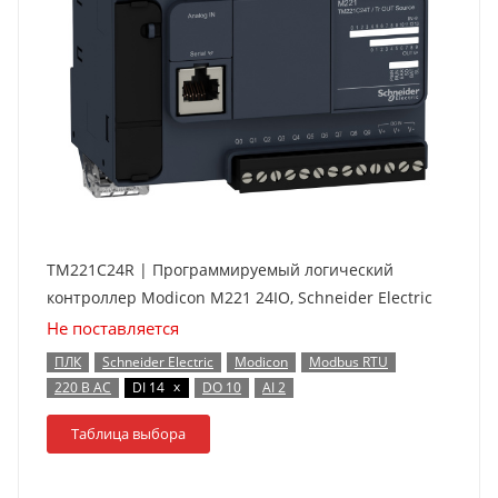
TM221C24R | Программируемый логический
контроллер Modicon M221 24IO, Schneider Electric
Не поставляется
ПЛК
Schneider Electric
Modicon
Modbus RTU
x
220 В AC
DI 14
DO 10
AI 2
Таблица выбора