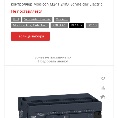
контроллер Modicon M241 24IO, Schneider Electric
Не поставляется
ПЛК
Schneider Electric
Modicon
x
Modbus TCP, CANOpen
220 В AC
DI 14
DO 10
Таблица выбора
Более не поставляется.
Подобрать аналог