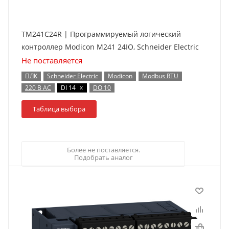
TM241C24R | Программируемый логический
контроллер Modicon M241 24IO, Schneider Electric
Не поставляется
ПЛК
Schneider Electric
Modicon
Modbus RTU
x
220 В AC
DI 14
DO 10
Таблица выбора
Более не поставляется.
Подобрать аналог