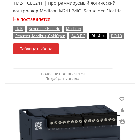
TM241CEC24T | Программируемый логический
контроллер Modicon M241 24IO, Schneider Electric
Не поставляется
ПЛК
Schneider Electric
Modicon
x
Ethernet, Modbus, CANOpen
24 В DC
DI 14
DO 10
Таблица выбора
Более не поставляется.
Подобрать аналог