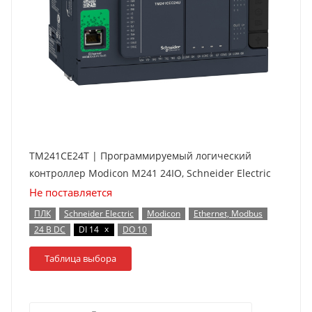
TM241CE24T | Программируемый логический
контроллер Modicon M241 24IO, Schneider Electric
Не поставляется
ПЛК
Schneider Electric
Modicon
Ethernet, Modbus
x
24 В DC
DI 14
DO 10
Таблица выбора