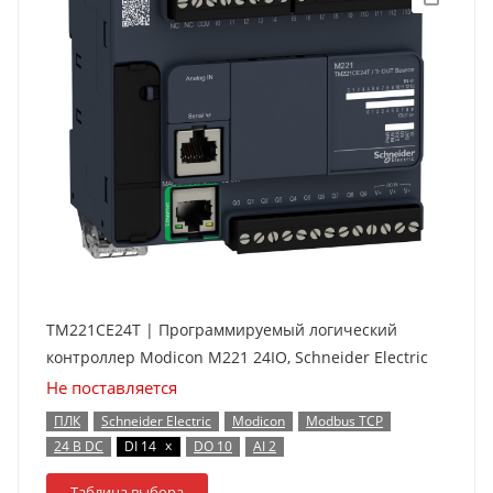
TM221CE24T | Программируемый логический
контроллер Modicon M221 24IO, Schneider Electric
Не поставляется
ПЛК
Schneider Electric
Modicon
Modbus TCP
x
24 В DC
DI 14
DO 10
AI 2
Таблица выбора