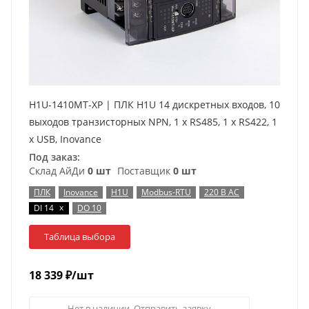
H1U-1410MT-XP | ПЛК H1U 14 дискретных входов, 10
выходов транзисторных NPN, 1 x RS485, 1 x RS422, 1
x USB, Inovance
Под заказ:
Склад АйДи
0 шт
Поставщик
0 шт
ПЛК
Inovance
H1U
Modbus-RTU
220 В AC
x
DI 14
DO 10
Таблица выбора
18 339
₽
/шт
Нет в наличии. Отправить заявку