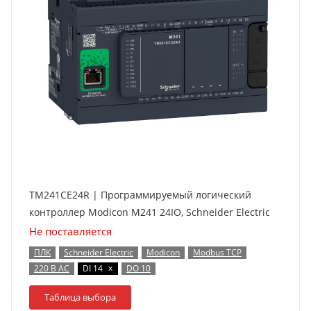
TM241CE24R | Программируемый логический
контроллер Modicon M241 24IO, Schneider Electric
Не поставляется
ПЛК
Schneider Electric
Modicon
Modbus TCP
x
220 В AC
DI 14
DO 10
Таблица выбора