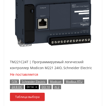
TM221C24T | Программируемый логический
контроллер Modicon M221 24IO, Schneider Electric
Не поставляется
ПЛК
Schneider Electric
Modicon
Modbus RTU
x
24 В DC
DI 14
DO 10
AI 2
Таблица выбора