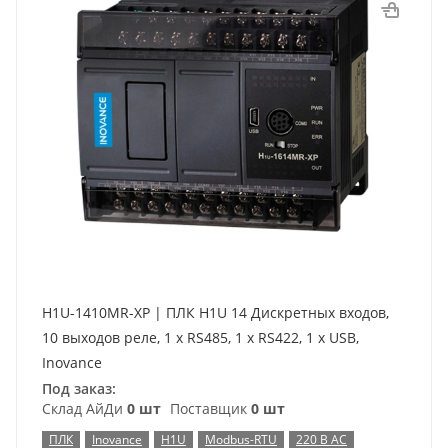
H1U-1410MR-XP | ПЛК H1U 14 Дискретных входов,
10 выходов реле, 1 x RS485, 1 x RS422, 1 x USB,
Inovance
Под заказ:
Склад АйДи
0 шт
Поставщик
0 шт
ПЛК
Inovance
H1U
Modbus-RTU
220 В AC