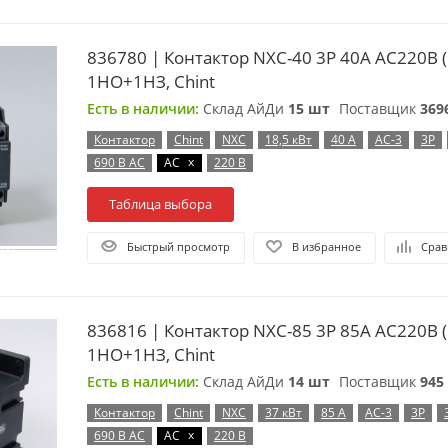
836780 | Контактор NXC-40 3P 40A AC220B (
1НО+1НЗ, Chint
Есть в наличии:
Склад АйДи
15 шт
Поставщик
369
Контактор
Chint
NXC
18,5 кВт
40 А
AC-3
3P
x
690 В AC
AC
220 В
Таблица выбора
Быстрый просмотр
В избранное
Срав
836816 | Контактор NXC-85 3P 85A AC220B (
1НО+1НЗ, Chint
Есть в наличии:
Склад АйДи
14 шт
Поставщик
945
Контактор
Chint
NXC
37 кВт
85 А
AC-3
3P
x
690 В AC
AC
220 В