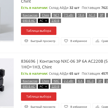
Chint
Есть в наличии:
Склад АйДи
32 шт
Поставщик
762
Контактор
Chint
NC1
7,5 кВт
18 А
AC-3
3P
x
690 В AC
AC
230 В
Таблица выбора
Быстрый просмотр
В избранное
Срав
836696 | Контактор NXC-06 3P 6A AC220B (5
1НО+1НЗ, Chint
Есть в наличии:
Склад АйДи
65 шт
Поставщик
457
Контактор
Chint
NXC
2,2 кВт
6 А
AC-3
3P
x
690 В AC
AC
220 В
Таблица выбора
Быстрый просмотр
В избранное
Срав