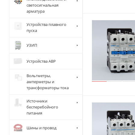
светосигнальная
арматура
Устройства плавного
пуска
УЗИП
Устройства АВР
Вольтметры,
амперметры и
трансформаторы тока
Источники
бесперебойного
питания
Шины и провод