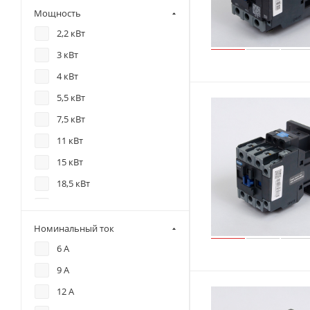
Мощность
2,2 кВт
3 кВт
4 кВт
5,5 кВт
7,5 кВт
11 кВт
15 кВт
18,5 кВт
22 кВт
30 кВт
Номинальный ток
37 кВт
6 А
45 кВт
9 А
55 кВт
12 А