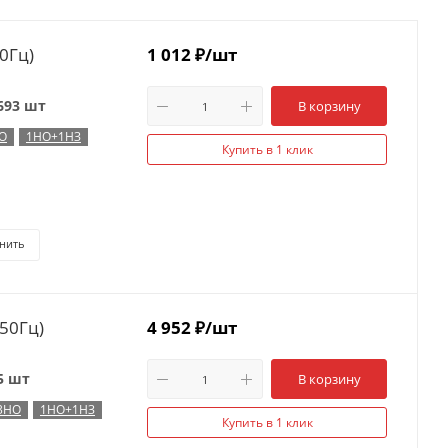
0Гц)
1 012
₽
/шт
693 шт
В корзину
О
1НО+1НЗ
Купить в 1 клик
нить
50Гц)
4 952
₽
/шт
5 шт
В корзину
3НО
1НО+1НЗ
Купить в 1 клик