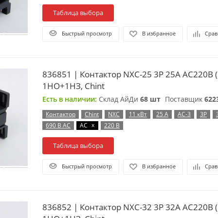
Таблица выбора
Быстрый просмотр
В избранное
Срав
836851 | Контактор NXC-25 3P 25A AC220B (
1НО+1НЗ, Chint
Есть в наличии:
Склад АйДи
68 шт
Поставщик
622
Контактор
Chint
NXC
11 кВт
25 А
AC-3
3P
x
690 В AC
AC
220 В
Таблица выбора
Быстрый просмотр
В избранное
Срав
836852 | Контактор NXC-32 3P 32A AC220B (