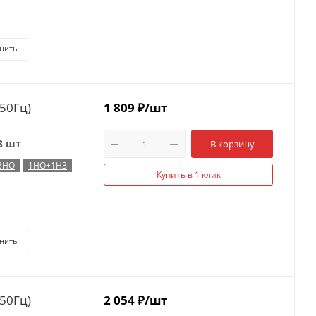
нить
50Гц)
1 809
₽
/шт
3 шт
В корзину
3НО
1НО+1НЗ
Купить в 1 клик
нить
50Гц)
2 054
₽
/шт