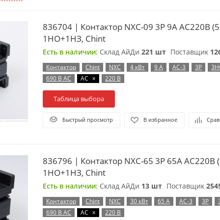
836704 | Контактор NXC-09 3P 9A AC220B (5
1НО+1НЗ, Chint
Есть в наличии:
Склад АйДи
221 шт
Поставщик
12
Контактор
Chint
NXC
4 кВт
9 А
AC-3
3P
3Н
x
690 В AC
AC
220 В
Таблица выбора
Быстрый просмотр
В избранное
Срав
836796 | Контактор NXC-65 3P 65A AC220B (
1НО+1НЗ, Chint
Есть в наличии:
Склад АйДи
13 шт
Поставщик
254
Контактор
Chint
NXC
30 кВт
65 А
AC-3
3P
x
690 В AC
AC
220 В