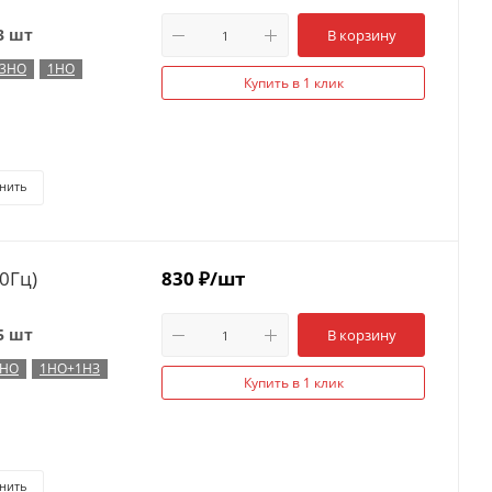
3 шт
В корзину
3НО
1НО
Купить в 1 клик
нить
0Гц)
830
₽
/шт
5 шт
В корзину
3НО
1НО+1НЗ
Купить в 1 клик
нить