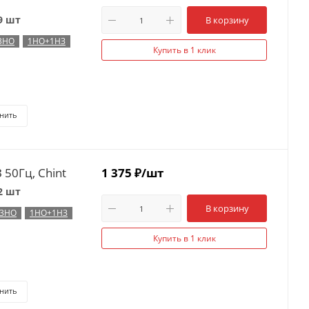
9 шт
В корзину
3НО
1НО+1НЗ
Купить в 1 клик
нить
50Гц, Chint
1 375
₽
/шт
2 шт
В корзину
3НО
1НО+1НЗ
Купить в 1 клик
нить