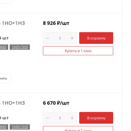
С3 1НО+1НЗ
8 926
₽
/шт
4 шт
В корзину
3НО
1НО+1НЗ
Купить в 1 клик
нить
С3 1НО+1НЗ
6 670
₽
/шт
9 шт
В корзину
3НО
1НО+1НЗ
Купить в 1 клик