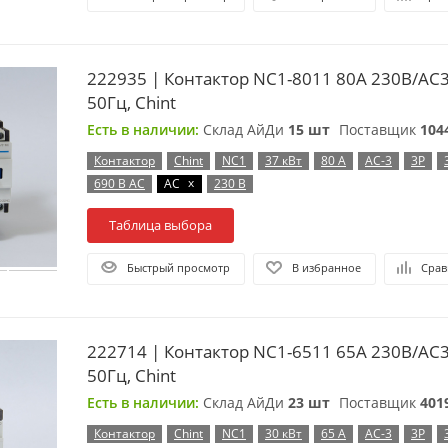
222935 | Контактор NC1-8011 80А 230В/А
50Гц, Chint
Есть в наличии:
Склад АйДи
15 шт
Поставщик
104
Контактор
Chint
NC1
37 кВт
80 А
AC-3
3P
x
690 В AC
AC
230 В
Таблица выбора
Быстрый просмотр
В избранное
Срав
222714 | Контактор NC1-6511 65А 230В/А
50Гц, Chint
Есть в наличии:
Склад АйДи
23 шт
Поставщик
401
Контактор
Chint
NC1
30 кВт
65 А
AC-3
3P