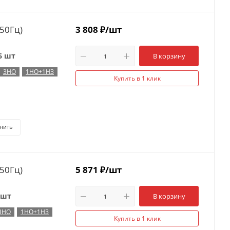
50Гц)
3 808
₽
/шт
6 шт
В корзину
3НО
1НО+1НЗ
Купить в 1 клик
нить
50Гц)
5 871
₽
/шт
 шт
В корзину
3НО
1НО+1НЗ
Купить в 1 клик