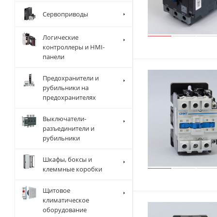
230 А
Сервоприводы
250 А
260 А
Логические
контроллеры и HMI-
265 А
панели
300 А
Предохранители и
330 А
рубильники на
400 А
предохранителях
420 А
Выключатели-
500 А
разъединители и
рубильники
630 А
660 А
Шкафы, боксы и
780 А
клеммные коробки
800 А
Щитовое
1000 А
климатическое
оборудование
1400 А