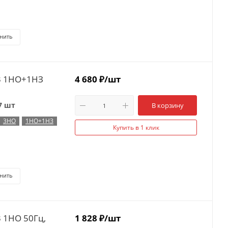
нить
С3 1НО+1НЗ
4 680
₽
/шт
7 шт
В корзину
3НО
1НО+1НЗ
Купить в 1 клик
нить
 1НО 50Гц,
1 828
₽
/шт