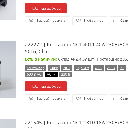
Таблица выбора
Быстрый просмотр
В избранное
Срав
222272 | Контактор NC1-4011 40А 230В/А
50Гц, Chint
Есть в наличии:
Склад АйДи
37 шт
Поставщик
235
Контактор
Chint
NC1
18,5 кВт
40 А
AC-3
3P
x
690 В AC
AC
230 В
Таблица выбора
Быстрый просмотр
В избранное
Срав
221545 | Контактор NC1-1810 18А 230В/АС3