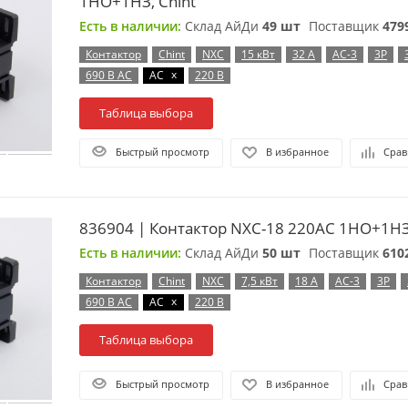
1НО+1НЗ, Chint
Есть в наличии:
Склад АйДи
49 шт
Поставщик
479
Контактор
Chint
NXC
15 кВт
32 А
AC-3
3P
x
690 В AC
AC
220 В
Таблица выбора
Быстрый просмотр
В избранное
Срав
836904 | Контактор NXC-18 220AC 1НО+1НЗ 
Есть в наличии:
Склад АйДи
50 шт
Поставщик
610
Контактор
Chint
NXC
7,5 кВт
18 А
AC-3
3P
x
690 В AC
AC
220 В
Таблица выбора
Быстрый просмотр
В избранное
Срав