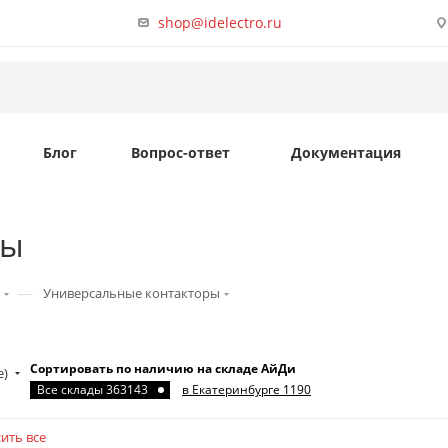
shop@idelectro.ru
Блог
Вопрос-ответ
Документация
ры
—
Универсальные контакторы
Сортировать по наличию на складе АйДи
е)
Все склады 363143
в Екатеринбурге 1190
ить все