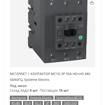
MC1D95E7 | КОНТАКТОР MC1D 3P 95A НО+НЗ 48V
50/60ГЦ, Systeme Electric
Под заказ:
Склад АйДи
0 шт
Поставщик
15 шт
Контактор
Systeme Electric
SystemePact MC1D
45 кВт
95 А
AC-3
3P
3НО
1НО+1НЗ