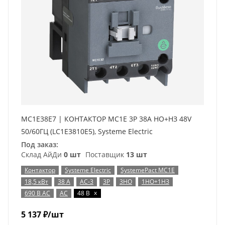
MC1E38E7 | КОНТАКТОР MC1E 3P 38A НО+НЗ 48V
50/60ГЦ (LC1E3810E5), Systeme Electric
Под заказ:
Склад АйДи
0 шт
Поставщик
13 шт
Контактор
Systeme Electric
SystemePact MC1E
18,5 кВт
38 А
AC-3
3P
3НО
1НО+1НЗ
x
690 В AC
AC
48 В
5 137
₽
/шт