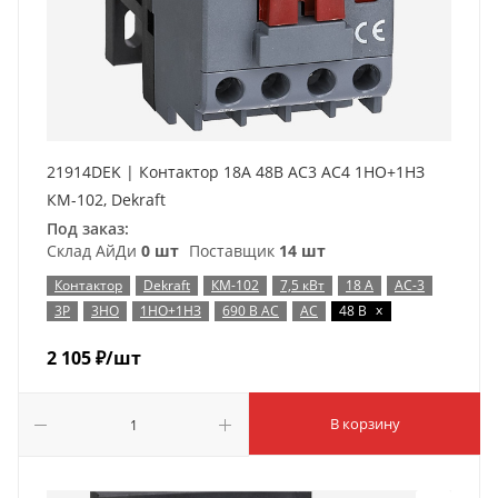
21914DEK | Контактор 18А 48В АС3 АС4 1НО+1НЗ
КМ-102, Dekraft
Под заказ:
Склад АйДи
0 шт
Поставщик
14 шт
Контактор
Dekraft
КМ-102
7,5 кВт
18 А
AC-3
x
3P
3НО
1НО+1НЗ
690 В AC
AC
48 В
2 105
₽
/шт
В корзину