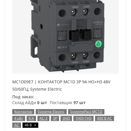
MC1D09E7 | КОНТАКТОР MC1D 3P 9A НО+НЗ 48V
50/60ГЦ, Systeme Electric
Под заказ:
Склад АйДи
0 шт
Поставщик
97 шт
Контактор
Systeme Electric
SystemePact MC1D
4 кВт
9 А
AC-3
3P
3НО
1НО+1НЗ
400 В AC
x
AC
48 В