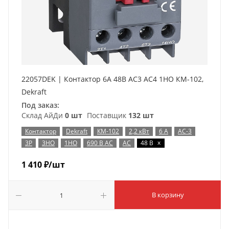
22057DEK | Контактор 6А 48В АС3 АС4 1НО КМ-102,
Dekraft
Под заказ:
Склад АйДи
0 шт
Поставщик
132 шт
Контактор
Dekraft
КМ-102
2,2 кВт
6 А
AC-3
x
3P
3НО
1НО
690 В AC
AC
48 В
1 410
₽
/шт
В корзину