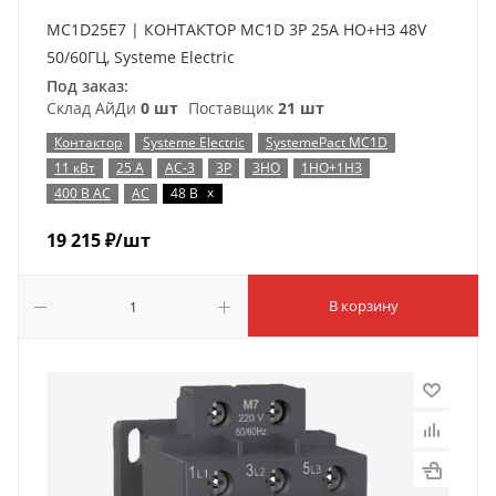
MC1D25E7 | КОНТАКТОР MC1D 3P 25A НО+НЗ 48V
50/60ГЦ, Systeme Electric
Под заказ:
Склад АйДи
0 шт
Поставщик
21 шт
Контактор
Systeme Electric
SystemePact MC1D
11 кВт
25 А
AC-3
3P
3НО
1НО+1НЗ
x
400 В AC
AC
48 В
19 215
₽
/шт
В корзину