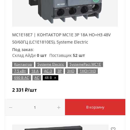
MC1E18E7 | КОНТАКТОР MC1E 3P 18A НО+НЗ 48V
50/60ГЦ (LC1E1810E5), Systeme Electric
Под заказ:
Склад АйДи
0 шт
Поставщик
52 шт
Контактор
Systeme Electric
SystemePact MC1E
7,5 кВт
18 А
AC-3
3P
3НО
1НО+1НЗ
x
690 В AC
AC
48 В
2 331
₽
/шт
В корзину