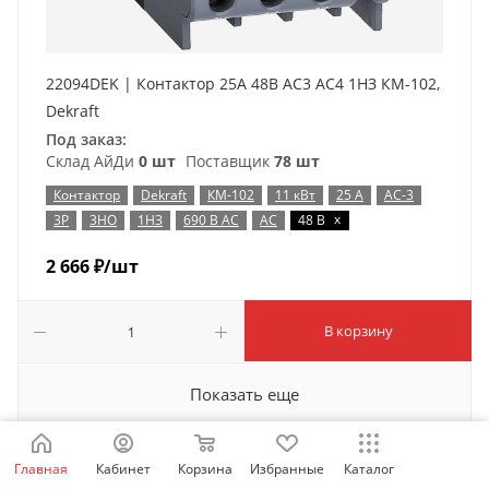
22094DEK | Контактор 25А 48В АС3 АС4 1НЗ КМ-102,
Dekraft
Под заказ:
Склад АйДи
0 шт
Поставщик
78 шт
Контактор
Dekraft
КМ-102
11 кВт
25 А
AC-3
x
3P
3НО
1НЗ
690 В AC
AC
48 В
2 666
₽
/шт
В корзину
Показать еще
Главная
Кабинет
Корзина
Избранные
Каталог
1
2
3
9