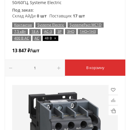
50/60ГЦ, Systeme Electric
Под заказ:
Склад АйДи
0 шт
Поставщик
17 шт
Контактор
Systeme Electric
SystemePact MC1D
7,5 кВт
18 А
AC-3
3P
3НО
1НО+1НЗ
x
400 В AC
AC
48 В
13 847
₽
/шт
В корзину