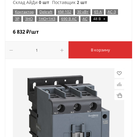
Склад АйДи
0 шт
Поставщик
2 шт
Контактор
Dekraft
КМ-102
30 кВт
65 А
AC-3
x
3P
3НО
1НО+1НЗ
690 В AC
AC
48 В
6 832
₽
/шт
В корзину