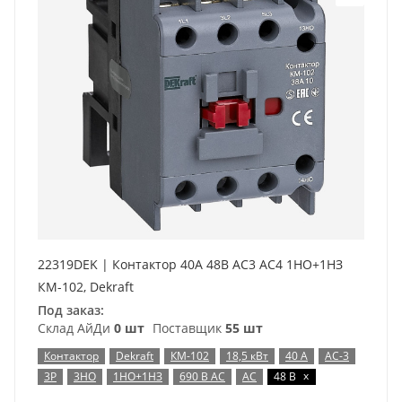
22319DEK | Контактор 40А 48В АС3 АС4 1НО+1НЗ
КМ-102, Dekraft
Под заказ:
Склад АйДи
0 шт
Поставщик
55 шт
Контактор
Dekraft
КМ-102
18,5 кВт
40 А
AC-3
x
3P
3НО
1НО+1НЗ
690 В AC
AC
48 В