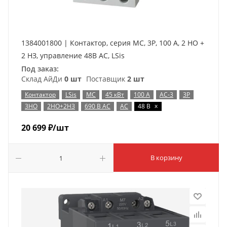
1384001800 | Контактор, серия MC, 3P, 100 А, 2 НО +
2 НЗ, управление 48В AC, LSis
Под заказ:
Склад АйДи
0 шт
Поставщик
2 шт
Контактор
LSis
MC
45 кВт
100 А
AC-3
3P
x
3НО
2НО+2НЗ
690 В AC
AC
48 В
20 699
₽
/шт
В корзину