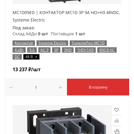
MC1D09ED | КОНТАКТОР MC1D 3P 9A НО+НЗ 48VDC,
Systeme Electric
Под заказ:
Склад АйДи
0 шт
Поставщик
1 шт
Контактор
Systeme Electric
SystemePact MC1D
4 кВт
9 А
AC-3
3P
3НО
1НО+1НЗ
400 В AC
x
DC
48 В
13 237
₽
/шт
В корзину