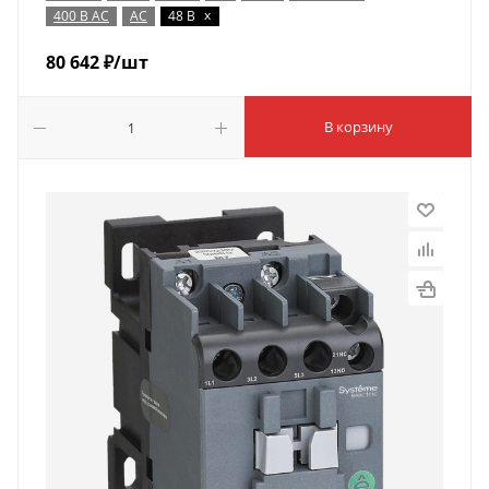
x
400 В AC
AC
48 В
80 642
₽
/шт
В корзину