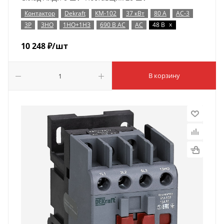
Контактор
Dekraft
КМ-102
37 кВт
80 А
AC-3
x
3P
3НО
1НО+1НЗ
690 В AC
AC
48 В
10 248
₽
/шт
В корзину