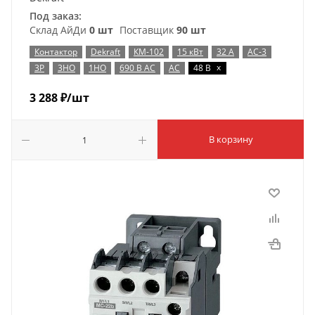
Под заказ:
Склад АйДи
0 шт
Поставщик
90 шт
Контактор
Dekraft
КМ-102
15 кВт
32 А
AC-3
x
3P
3НО
1НО
690 В AC
AC
48 В
3 288
₽
/шт
В корзину