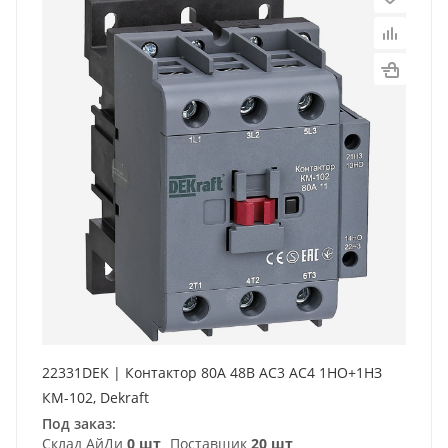
22331DEK | Контактор 80А 48В АС3 АС4 1НО+1НЗ
КМ-102, Dekraft
Под заказ:
Склад АйДи
0 шт
Поставщик
20 шт