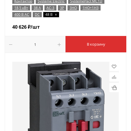
Контактор
Systeme Electric
SystemePact MC1D
18,5 кВт
38 А
AC-3
3P
3НО
1НО+1НЗ
x
400 В AC
DC
48 В
40 626
₽
/шт
В корзину