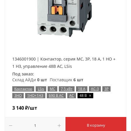
1346001900 | Контактор, серия MC, 3P, 18 А, 1 НО +
1 НЗ, управление 48В AC, LSis
Под заказ:
Склад АйДи
0 шт
Поставщик
6 шт
Контактор
LSis
MC
7,5 кВт
18 А
AC-3
3P
x
3НО
1НО+1НЗ
690 В AC
AC
48 В
3 140
₽
/шт
В корзину