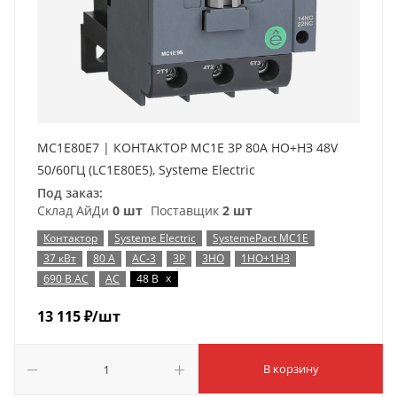
MC1E80E7 | КОНТАКТОР MC1E 3P 80A НО+НЗ 48V
50/60ГЦ (LC1E80E5), Systeme Electric
Под заказ:
Склад АйДи
0 шт
Поставщик
2 шт
Контактор
Systeme Electric
SystemePact MC1E
37 кВт
80 А
AC-3
3P
3НО
1НО+1НЗ
x
690 В AC
AC
48 В
13 115
₽
/шт
В корзину