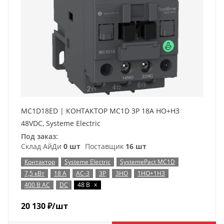
MC1D18ED | КОНТАКТОР MC1D 3P 18A НО+НЗ
48VDC, Systeme Electric
Под заказ:
Склад АйДи
0 шт
Поставщик
16 шт
Контактор
Systeme Electric
SystemePact MC1D
7,5 кВт
18 А
AC-3
3P
3НО
1НО+1НЗ
x
400 В AC
DC
48 В
20 130
₽
/шт