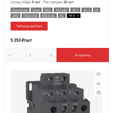
Склад АйДи
0 шт
Поставщик
20 шт
Контактор
Chint
NXC
18,5 кВт
40 А
AC-3
3P
x
3НО
1НО+1НЗ
690 В AC
AC
48 В
Таблица выбора
5 253
₽
/шт
В корзину