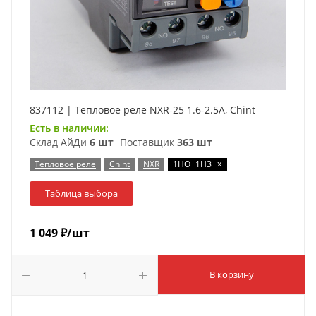
837112 | Тепловое реле NXR-25 1.6-2.5А, Chint
Есть в наличии:
Склад АйДи
6 шт
Поставщик
363 шт
x
Тепловое реле
Chint
NXR
1НО+1НЗ
Таблица выбора
1 049
₽
/шт
В корзину