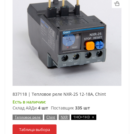
837118 | Тепловое реле NXR-25 12-18А, Chint
Есть в наличии:
Склад АйДи
4 шт
Поставщик
335 шт
x
Тепловое реле
Chint
NXR
1НО+1НЗ
Таблица выбора