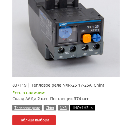
837119 | Тепловое реле NXR-25 17-25А, Chint
Есть в наличии:
Склад АйДи
2 шт
Поставщик
374 шт
x
Тепловое реле
Chint
NXR
1НО+1НЗ
Таблица выбора