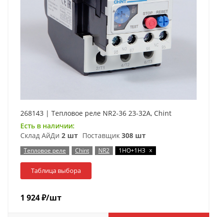
268143 | Тепловое реле NR2-36 23-32А, Chint
Есть в наличии:
Склад АйДи
2 шт
Поставщик
308 шт
x
Тепловое реле
Chint
NR2
1НО+1НЗ
Таблица выбора
1 924
₽
/шт