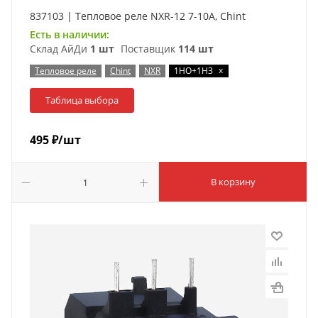
837103 | Тепловое реле NXR-12 7-10А, Chint
Есть в наличии:
Склад АйДи
1 шт
Поставщик
114 шт
x
Тепловое реле
Chint
NXR
1НО+1НЗ
Таблица выбора
495
₽
/шт
В корзину