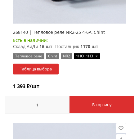
268140 | Тепловое реле NR2-25 4-6А, Chint
Есть в наличии:
Склад АйДи
16 шт
Поставщик
1170 шт
x
Тепловое реле
Chint
NR2
1НО+1НЗ
Таблица выбора
1 393
₽
/шт
В корзину