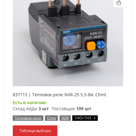
837115 | Тепловое реле NXR-25 5.5-8А, Chint
Есть в наличии:
Склад АйДи
3 шт
Поставщик
109 шт
x
Тепловое реле
Chint
NXR
1НО+1НЗ
Таблица выбора