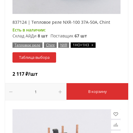
837124 | Тепловое реле NXR-100 37А-50А, Chint
Есть в наличии:
Склад АйДи
8 шт
Поставщик
67 шт
x
Тепловое реле
Chint
NXR
1НО+1НЗ
Таблица выбора
2 117
₽
/шт
В корзину