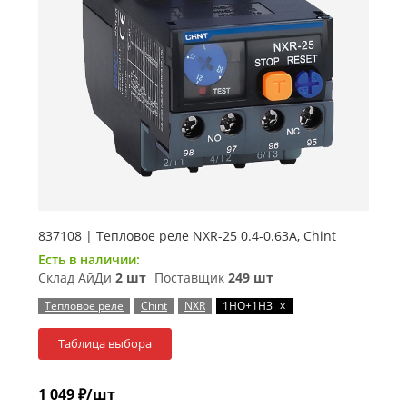
837108 | Тепловое реле NXR-25 0.4-0.63А, Chint
Есть в наличии:
Склад АйДи
2 шт
Поставщик
249 шт
x
Тепловое реле
Chint
NXR
1НО+1НЗ
Таблица выбора
1 049
₽
/шт