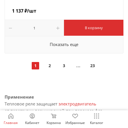
1 137
₽
/шт
В корзину
Показать еще
1
2
3
23
Применение
Тепловое реле защищает
электродвигатель
от перегрузки возникающей при перекосе фаз,
затяжном пуске, заклинивании ротора или чрезмерной
Главная
Кабинет
Корзина
Избранные
Каталог
нагрузке. Тепловое реле или
мотор-автомат
, совместно