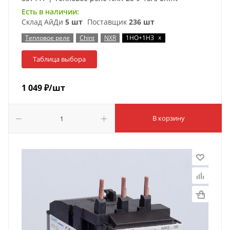
Есть в наличии:
Склад АйДи
5 шт
Поставщик
236 шт
x
Тепловое реле
Chint
NXR
1НО+1НЗ
Таблица выбора
1 049
₽
/шт
В корзину