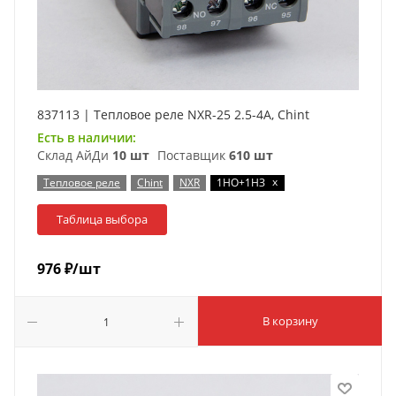
837113 | Тепловое реле NXR-25 2.5-4А, Chint
Есть в наличии:
Склад АйДи
10 шт
Поставщик
610 шт
x
Тепловое реле
Chint
NXR
1НО+1НЗ
Таблица выбора
976
₽
/шт
В корзину