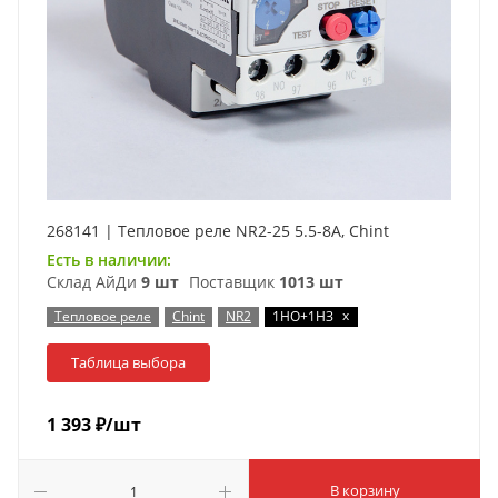
268141 | Тепловое реле NR2-25 5.5-8А, Chint
Есть в наличии:
Склад АйДи
9 шт
Поставщик
1013 шт
x
Тепловое реле
Chint
NR2
1НО+1НЗ
Таблица выбора
1 393
₽
/шт
В корзину