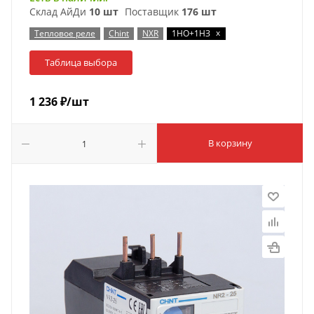
Склад АйДи
10 шт
Поставщик
176 шт
x
Тепловое реле
Chint
NXR
1НО+1НЗ
Таблица выбора
1 236
₽
/шт
В корзину