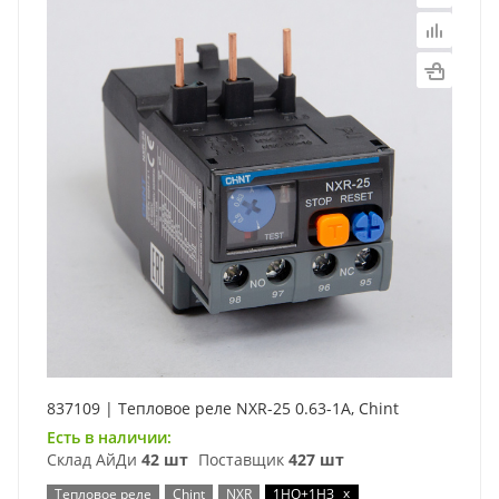
837109 | Тепловое реле NXR-25 0.63-1А, Chint
Есть в наличии:
Склад АйДи
42 шт
Поставщик
427 шт
x
Тепловое реле
Chint
NXR
1НО+1НЗ