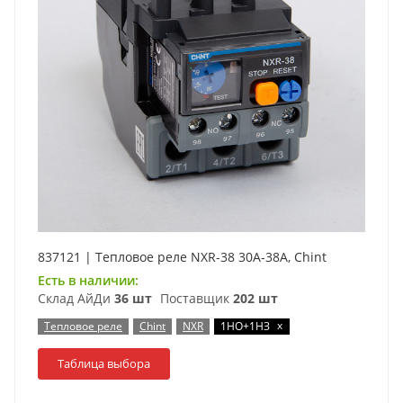
837121 | Тепловое реле NXR-38 30А-38А, Chint
Есть в наличии:
Склад АйДи
36 шт
Поставщик
202 шт
x
Тепловое реле
Chint
NXR
1НО+1НЗ
Таблица выбора