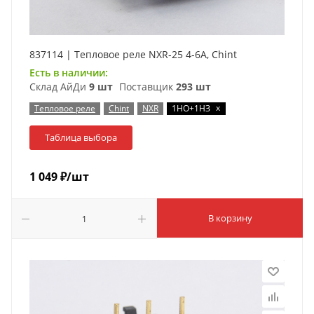
837114 | Тепловое реле NXR-25 4-6А, Chint
Есть в наличии:
Склад АйДи
9 шт
Поставщик
293 шт
x
Тепловое реле
Chint
NXR
1НО+1НЗ
Таблица выбора
1 049
₽
/шт
В корзину