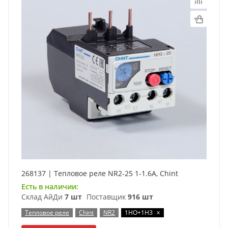
268137 | Тепловое реле NR2-25 1-1.6А, Chint
Есть в наличии:
Склад АйДи
7 шт
Поставщик
916 шт
x
Тепловое реле
Chint
NR2
1НО+1НЗ