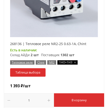
268136 | Тепловое реле NR2-25 0.63-1А, Chint
Есть в наличии:
Склад АйДи
2 шт
Поставщик
1302 шт
x
Тепловое реле
Chint
NR2
1НО+1НЗ
Таблица выбора
1 393
₽
/шт
В корзину