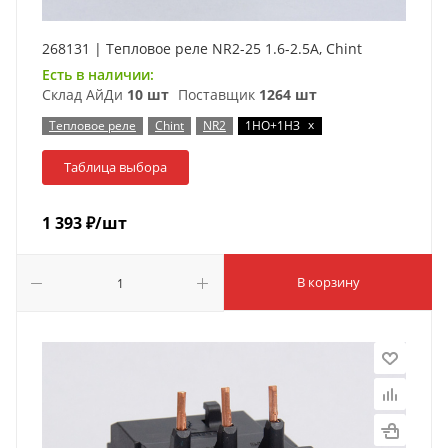
268131 | Тепловое реле NR2-25 1.6-2.5А, Chint
Есть в наличии:
Склад АйДи
10 шт
Поставщик
1264 шт
x
Тепловое реле
Chint
NR2
1НО+1НЗ
Таблица выбора
1 393
₽
/шт
В корзину