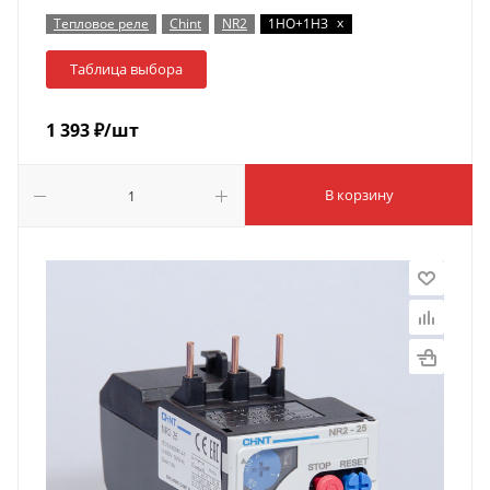
x
Тепловое реле
Chint
NR2
1НО+1НЗ
Таблица выбора
1 393
₽
/шт
В корзину