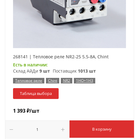
268141 | Тепловое реле NR2-25 5.5-8А, Chint
Есть в наличии:
Склад АйДи
9 шт
Поставщик
1013 шт
Тепловое реле
Chint
NR2
1НО+1НЗ
Таблица выбора
1 393
₽
/шт
В корзину