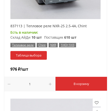
837113 | Тепловое реле NXR-25 2.5-4А, Chint
Есть в наличии:
Склад АйДи
10 шт
Поставщик
610 шт
Тепловое реле
Chint
NXR
1НО+1НЗ
Таблица выбора
976
₽
/шт
В корзину