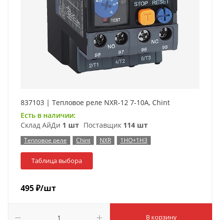
837103 | Тепловое реле NXR-12 7-10А, Chint
Есть в наличии:
Склад АйДи
1 шт
Поставщик
114 шт
Тепловое реле
Chint
NXR
1НО+1НЗ
Таблица выбора
495
₽
/шт
В корзину