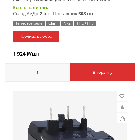
Есть в наличии:
Склад АйДи
2 шт
Поставщик
308 шт
Тепловое реле
Chint
NR2
1НО+1НЗ
Таблица выбора
1 924
₽
/шт
В корзину