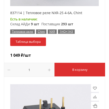
837114 | Тепловое реле NXR-25 4-6А, Chint
Есть в наличии:
Склад АйДи
9 шт
Поставщик
293 шт
Тепловое реле
Chint
NXR
1НО+1НЗ
Таблица выбора
1 049
₽
/шт
В корзину