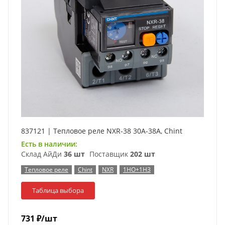
837121 | Тепловое реле NXR-38 30А-38А, Chint
Есть в наличии:
Склад АйДи
36 шт
Поставщик
202 шт
Тепловое реле
Chint
NXR
1НО+1НЗ
Таблица выбора
731
₽
/шт