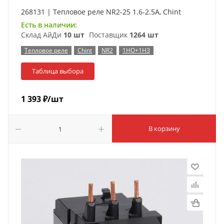
268131 | Тепловое реле NR2-25 1.6-2.5А, Chint
Есть в наличии:
Склад АйДи
10 шт
Поставщик
1264 шт
Тепловое реле
Chint
NR2
1НО+1НЗ
Таблица выбора
1 393
₽
/шт
В корзину