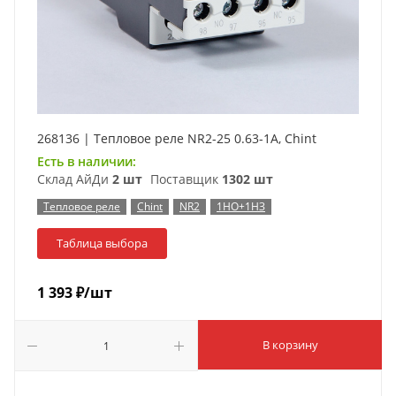
268136 | Тепловое реле NR2-25 0.63-1А, Chint
Есть в наличии:
Склад АйДи
2 шт
Поставщик
1302 шт
Тепловое реле
Chint
NR2
1НО+1НЗ
Таблица выбора
1 393
₽
/шт
В корзину