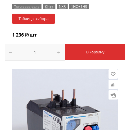
Тепловое реле
Chint
NXR
1НО+1НЗ
Таблица выбора
1 236
₽
/шт
В корзину