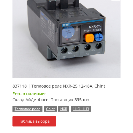
837118 | Тепловое реле NXR-25 12-18А, Chint
Есть в наличии:
Склад АйДи
4 шт
Поставщик
335 шт
Тепловое реле
Chint
NXR
1НО+1НЗ
Таблица выбора