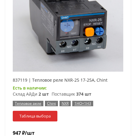
837119 | Тепловое реле NXR-25 17-25А, Chint
Есть в наличии:
Склад АйДи
2 шт
Поставщик
374 шт
Тепловое реле
Chint
NXR
1НО+1НЗ
Таблица выбора
947
₽
/шт