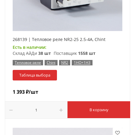
268139 | Тепловое реле NR2-25 2.5-4А, Chint
Есть в наличии:
Склад АйДи
38 шт
Поставщик
1558 шт
Тепловое реле
Chint
NR2
1НО+1НЗ
Таблица выбора
1 393
₽
/шт
В корзину