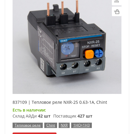
837109 | Тепловое реле NXR-25 0.63-1А, Chint
Есть в наличии:
Склад АйДи
42 шт
Поставщик
427 шт
Тепловое реле
Chint
NXR
1НО+1НЗ