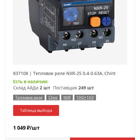
837108 | Тепловое реле NXR-25 0.4-0.63А, Chint
Есть в наличии:
Склад АйДи
2 шт
Поставщик
249 шт
Тепловое реле
Chint
NXR
1НО+1НЗ
Таблица выбора
1 049
₽
/шт