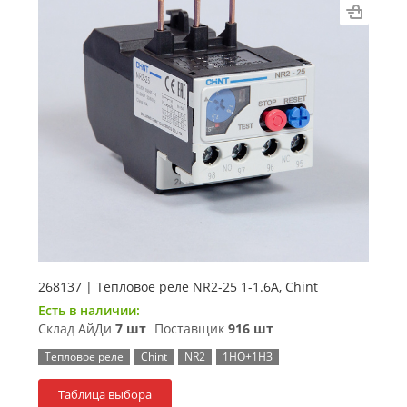
268137 | Тепловое реле NR2-25 1-1.6А, Chint
Есть в наличии:
Склад АйДи
7 шт
Поставщик
916 шт
Тепловое реле
Chint
NR2
1НО+1НЗ
Таблица выбора