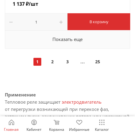
1 137
₽
/шт
В корзину
Показать еще
1
2
3
25
Применение
Тепловое реле защищает
электродвигатель
от перегрузки возникающей при перекосе фаз,
затяжном пуске, заклинивании ротора или чрезмерной
нагрузке. Тепловое реле или
мотор-автомат
, совместно
Главная
Кабинет
Корзина
Избранные
Каталог
с
контактором
и
кнопками управления
входят в состав