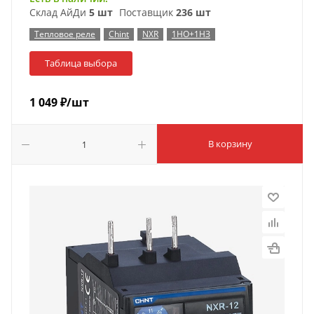
Склад АйДи
5 шт
Поставщик
236 шт
Тепловое реле
Chint
NXR
1НО+1НЗ
Таблица выбора
1 049
₽
/шт
В корзину