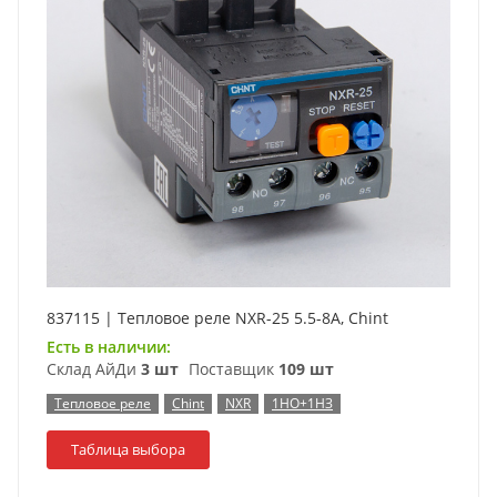
837115 | Тепловое реле NXR-25 5.5-8А, Chint
Есть в наличии:
Склад АйДи
3 шт
Поставщик
109 шт
Тепловое реле
Chint
NXR
1НО+1НЗ
Таблица выбора