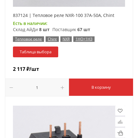
837124 | Тепловое реле NXR-100 37А-50А, Chint
Есть в наличии:
Склад АйДи
8 шт
Поставщик
67 шт
Тепловое реле
Chint
NXR
1НО+1НЗ
Таблица выбора
2 117
₽
/шт
В корзину