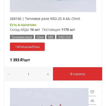
268140 | Тепловое реле NR2-25 4-6А, Chint
Есть в наличии:
Склад АйДи
16 шт
Поставщик
1170 шт
Тепловое реле
Chint
NR2
1НО+1НЗ
Таблица выбора
1 393
₽
/шт
В корзину