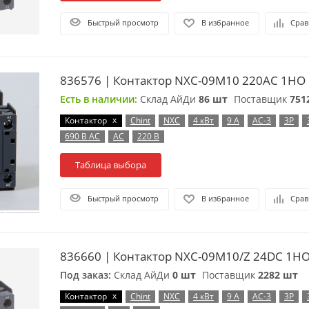
Быстрый просмотр
В избранное
Срав
836576 | Контактор NXC-09M10 220AC 1НО 5
Есть в наличии:
Склад АйДи
86 шт
Поставщик
751
x
Контактор
Chint
NXC
4 кВт
9 А
AC-3
3P
690 В AC
AC
220 В
Таблица выбора
Быстрый просмотр
В избранное
Срав
836660 | Контактор NXC-09M10/Z 24DC 1НO,
Под заказ:
Склад АйДи
0 шт
Поставщик
2282 шт
x
Контактор
Chint
NXC
4 кВт
9 А
AC-3
3P