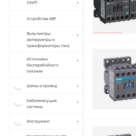
Устройства
плавного
пуска
УЗИП
Устройства
АВР
Вольтметры,
амперметры и
трансформаторы
тока
Источники
бесперебойного
питания
Шины и провод
Кабеленесущие