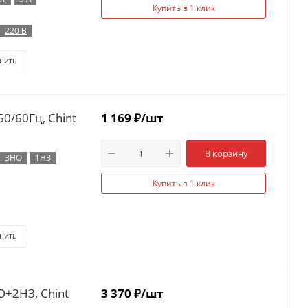
Купить в 1 клик
220 В
нить
0/60Гц, Chint
1 169
₽
/шт
В корзину
3НО
1НЗ
Купить в 1 клик
нить
О+2НЗ, Chint
3 370
₽
/шт