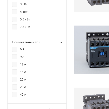
3 кВт
4 кВт
5,5 кВт
7,5 кВт
Номинальный ток
6 А
9 А
12 А
16 А
20 А
25 А
40 А