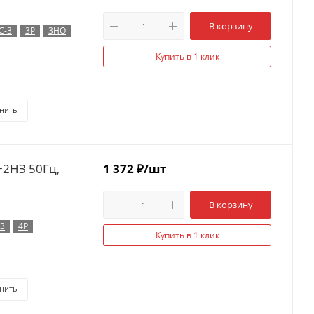
В корзину
C-3
3P
3НО
Купить в 1 клик
нить
+2НЗ 50Гц,
1 372
₽
/шт
В корзину
-3
4P
Купить в 1 клик
нить