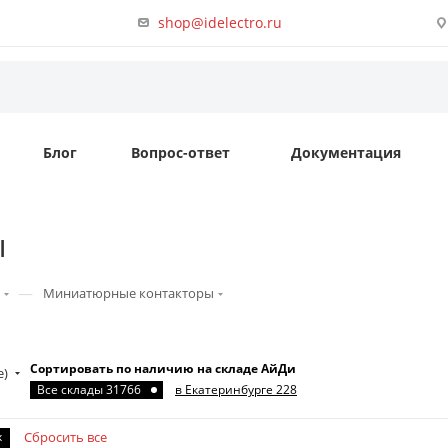
shop@idelectro.ru
Блог
Вопрос-ответ
Документация
ы
—
Миниатюрные контакторы
Сортировать по наличию на складе АйДи
е)
Все склады 31766
в Екатеринбурге 228
x
Сбросить все