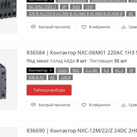
AC-3/AC-1/DC-1
3P
3НО
1НО
220 В AC/230 В AC/380 В AC/440 В AC/660 В AC/690 В
AC
Быстрый просмотр
В избранное
Срав
836584 | Контактор NXC-06M01 220AC 1НЗ 5
Под заказ:
Склад АйДи
0 шт
Поставщик
92 шт
x
Контактор
Chint
NXC
2,2 кВт
6 А
AC-3
3P
690 В AC
AC
220 В
Таблица выбора
Быстрый просмотр
В избранное
Срав
836690 | Контактор NXC-12M/22/Z 24DC 2Н