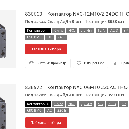
836663 | Контактор NXC-12M10/Z 24DC 1НO,
Под заказ:
Склад АйДи
0 шт
Поставщик
5588 шт
x
Контактор
Chint
NXC
5,5 кВт
12 А
AC-3
3P
690 В AC
DC
24 В
Таблица выбора
Быстрый просмотр
В избранное
Срав
836572 | Контактор NXC-06M10 220AC 1НО 5
Под заказ:
Склад АйДи
0 шт
Поставщик
3599 шт
x
Контактор
Chint
NXC
2,2 кВт
6 А
AC-3
3P
690 В AC
AC
220 В
Таблица выбора