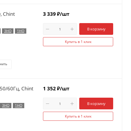
 Chint
3 339
₽
/шт
В корзину
3НО
1НО
Купить в 1 клик
нить
0/60Гц, Chint
1 352
₽
/шт
В корзину
3НО
1НО
Купить в 1 клик