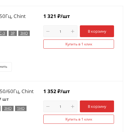
0Гц, Chint
1 321
₽
/шт
В корзину
C-3
3P
3НО
Купить в 1 клик
нить
0/60Гц, Chint
1 352
₽
/шт
7 шт
В корзину
3НО
1НО
Купить в 1 клик