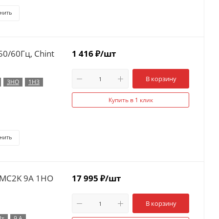
нить
0/60Гц, Chint
1 416
₽
/шт
В корзину
3НО
1НЗ
Купить в 1 клик
нить
MC2K 9A 1НО
17 995
₽
/шт
В корзину
Вт
9 А