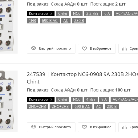
Под заказ:
Склад АйДи
0 шт
Поставщик
2 шт
x
Контактор
Chint
NC6
2,2 кВт
6 А
AC-1/AC-2/A
1НЗ
690 В AC
AC
230 В
Быстрый просмотр
В избранное
Срав
247539 | Контактор NC6-0908 9А 230В 2НО
Chint
Под заказ:
Склад АйДи
0 шт
Поставщик
100 шт
x
Контактор
Chint
NC6
4 кВт
9 А
AC-1/AC-2/AC
2НО+2НЗ
2НО+2НЗ
690 В AC
AC
230 В
Быстрый просмотр
В избранное
Срав