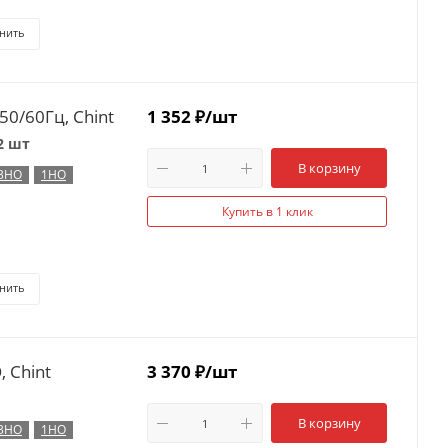
нить
0/60Гц, Chint
1 352
₽
/шт
2 шт
В корзину
3НО
1НО
Купить в 1 клик
нить
 Chint
3 370
₽
/шт
В корзину
3НО
1НО