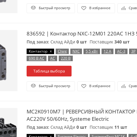
Быстрый просмотр
В избранное
Срав
836592 | Контактор NXC-12M01 220AC 1НЗ 5
Под заказ:
Склад АйДи
0 шт
Поставщик
340 шт
x
Контактор
Chint
NXC
5,5 кВт
12 А
AC-3
3P
690 В AC
AC
220 В
Таблица выбора
Быстрый просмотр
В избранное
Срав
MC2K0910M7 | РЕВЕРСИВНЫЙ КОНТАКТОР 
AC220V 50/60Hz, Systeme Electric
Под заказ:
Склад АйДи
0 шт
Поставщик
11 шт
x
Контактор
Systeme Electric
SystemePact MC1K
4 к