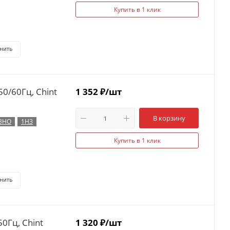
Купить в 1 клик
нить
0/60Гц, Chint
1 352
₽
/шт
В корзину
3НО
1НЗ
Купить в 1 клик
нить
0Гц, Chint
1 320
₽
/шт