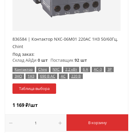
836584 | Контактор NXC-06M01 220AC 1НЗ 50/60Гц,
Chint
Под заказ:
Склад АйДи
0 шт
Поставщик
92 шт
Контактор
Chint
NXC
2,2 кВт
6 А
AC-3
3P
3НО
1НЗ
690 В AC
AC
220 В
Таблица выбора
1 169
₽
/шт
В корзину