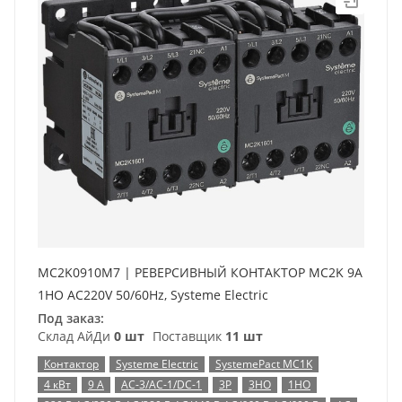
MC2K0910M7 | РЕВЕРСИВНЫЙ КОНТАКТОР MC2K 9A
1НО AC220V 50/60Hz, Systeme Electric
Под заказ:
Склад АйДи
0 шт
Поставщик
11 шт
Контактор
Systeme Electric
SystemePact MC1K
4 кВт
9 А
AC-3/AC-1/DC-1
3P
3НО
1НО