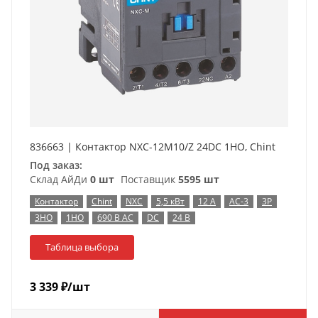
836663 | Контактор NXC-12M10/Z 24DC 1НO, Chint
Под заказ:
Склад АйДи
0 шт
Поставщик
5595 шт
Контактор
Chint
NXC
5,5 кВт
12 А
AC-3
3P
3НО
1НО
690 В AC
DC
24 В
Таблица выбора
3 339
₽
/шт