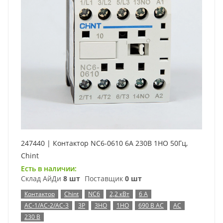
247440 | Контактор NC6-0610 6А 230В 1НО 50Гц,
Chint
Есть в наличии:
Склад АйДи
8 шт
Поставщик
0 шт
Контактор
Chint
NC6
2,2 кВт
6 А
AC-1/AC-2/AC-3
3P
3НО
1НО
690 В AC
AC
230 В