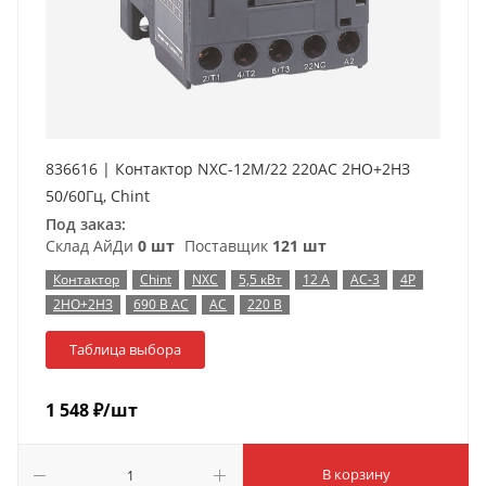
836616 | Контактор NXC-12M/22 220AC 2НО+2НЗ
50/60Гц, Chint
Под заказ:
Склад АйДи
0 шт
Поставщик
121 шт
Контактор
Chint
NXC
5,5 кВт
12 А
AC-3
4P
2НО+2НЗ
690 В AC
AC
220 В
Таблица выбора
1 548
₽
/шт
В корзину