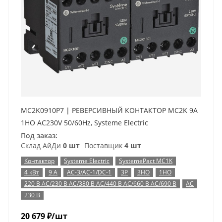
MC2K0910P7 | РЕВЕРСИВНЫЙ КОНТАКТОР MC2K 9A
1НО AC230V 50/60Hz, Systeme Electric
Под заказ:
Склад АйДи
0 шт
Поставщик
4 шт
Контактор
Systeme Electric
SystemePact MC1K
4 кВт
9 А
AC-3/AC-1/DC-1
3P
3НО
1НО
220 В AC/230 В AC/380 В AC/440 В AC/660 В AC/690 В
AC
230 В
20 679
₽
/шт