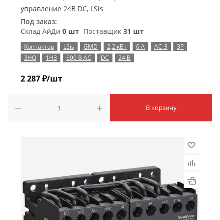
управление 24В DC, LSis
Под заказ:
Склад АйДи
0 шт
Поставщик
31 шт
Контактор
LSis
GMD
2,2 кВт
6 А
AC-3
3P
3НО
1НЗ
690 В AC
DC
24 В
2 287
₽
/шт
В корзину