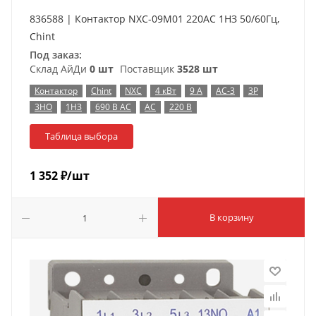
836588 | Контактор NXC-09M01 220AC 1НЗ 50/60Гц,
Chint
Под заказ:
Склад АйДи
0 шт
Поставщик
3528 шт
Контактор
Chint
NXC
4 кВт
9 А
AC-3
3P
3НО
1НЗ
690 В AC
AC
220 В
Таблица выбора
1 352
₽
/шт
В корзину