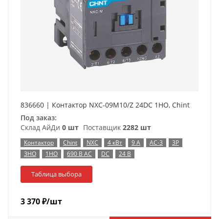
836660 | Контактор NXC-09M10/Z 24DC 1НO, Chint
Под заказ:
Склад АйДи
0 шт
Поставщик
2282 шт
Контактор
Chint
NXC
4 кВт
9 А
AC-3
3P
3НО
1НО
690 В AC
DC
24 В
Таблица выбора
3 370
₽
/шт