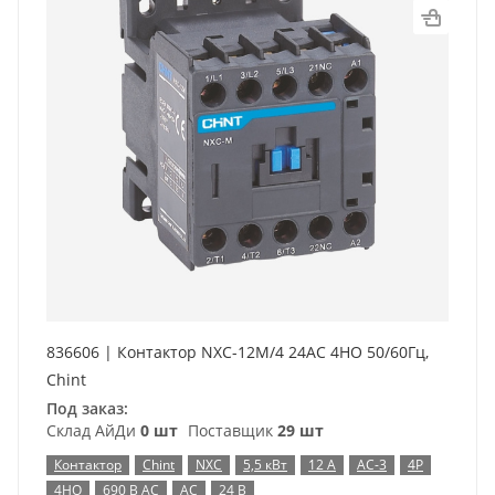
836606 | Контактор NXC-12M/4 24AC 4НO 50/60Гц,
Chint
Под заказ:
Склад АйДи
0 шт
Поставщик
29 шт
Контактор
Chint
NXC
5,5 кВт
12 А
AC-3
4P
4НО
690 В AC
AC
24 В