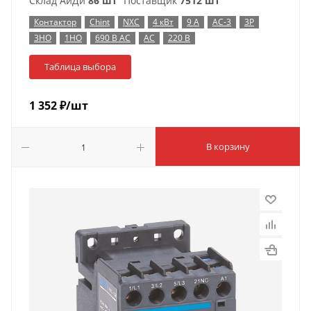
Склад АйДи
86 шт
Поставщик
7512 шт
Контактор
Chint
NXC
4 кВт
9 А
AC-3
3P
3НО
1НО
690 В AC
AC
220 В
Таблица выбора
1 352
₽
/шт
В корзину