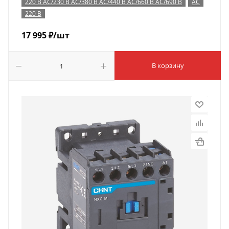
220 В AC/230 В AC/380 В AC/440 В AC/660 В AC/690 В
AC
220 В
17 995
₽
/шт
В корзину