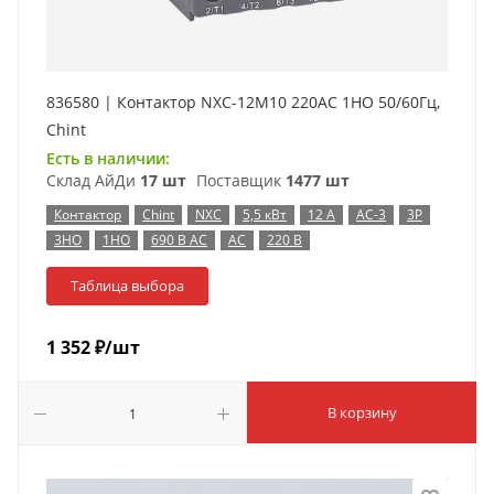
836580 | Контактор NXC-12M10 220AC 1НО 50/60Гц,
Chint
Есть в наличии:
Склад АйДи
17 шт
Поставщик
1477 шт
Контактор
Chint
NXC
5,5 кВт
12 А
AC-3
3P
3НО
1НО
690 В AC
AC
220 В
Таблица выбора
1 352
₽
/шт
В корзину