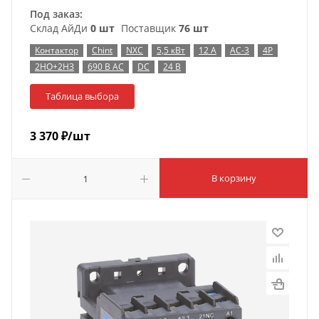
Под заказ:
Склад АйДи
0 шт
Поставщик
76 шт
Контактор
Chint
NXC
5,5 кВт
12 А
AC-3
4P
2НО+2НЗ
690 В AC
DC
24 В
Таблица выбора
3 370
₽
/шт
В корзину