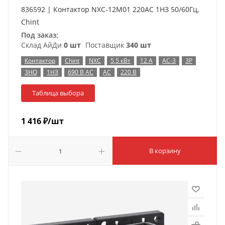
836592 | Контактор NXC-12M01 220AC 1НЗ 50/60Гц,
Chint
Под заказ:
Склад АйДи
0 шт
Поставщик
340 шт
Контактор
Chint
NXC
5,5 кВт
12 А
AC-3
3P
3НО
1НЗ
690 В AC
AC
220 В
Таблица выбора
1 416
₽
/шт
В корзину