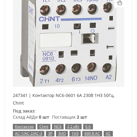
247341 | Контактор NC6-0601 6А 230В 1НЗ 50Гц,
Chint
Под заказ:
Склад АйДи
0 шт
Поставщик
2 шт
Контактор
Chint
NC6
2,2 кВт
6 А
AC-1/AC-2/AC-3
3P
3НО
1НЗ
690 В AC
AC