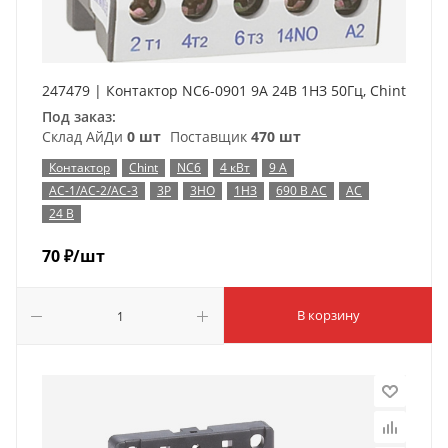
247479 | Контактор NC6-0901 9А 24В 1НЗ 50Гц, Chint
Под заказ:
Склад АйДи
0 шт
Поставщик
470 шт
Контактор
Chint
NC6
4 кВт
9 А
AC-1/AC-2/AC-3
3P
3НО
1НЗ
690 В AC
AC
24 В
70
₽
/шт
В корзину