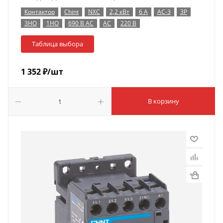
Контактор
Chint
NXC
2,2 кВт
6 А
AC-3
3P
3НО
1НО
690 В AC
AC
220 В
Таблица выбора
1 352
₽
/шт
В корзину