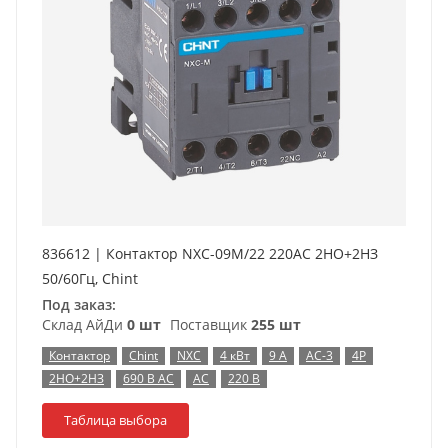
836612 | Контактор NXC-09M/22 220AC 2НО+2НЗ
50/60Гц, Chint
Под заказ:
Склад АйДи
0 шт
Поставщик
255 шт
Контактор
Chint
NXC
4 кВт
9 А
AC-3
4P
2НО+2НЗ
690 В AC
AC
220 В
Таблица выбора