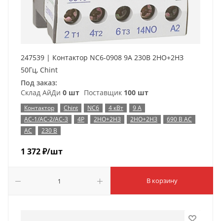
247539 | Контактор NC6-0908 9А 230В 2НО+2НЗ
50Гц, Chint
Под заказ:
Склад АйДи
0 шт
Поставщик
100 шт
Контактор
Chint
NC6
4 кВт
9 А
AC-1/AC-2/AC-3
4P
2НО+2НЗ
2НО+2НЗ
690 В AC
AC
230 В
1 372
₽
/шт
В корзину