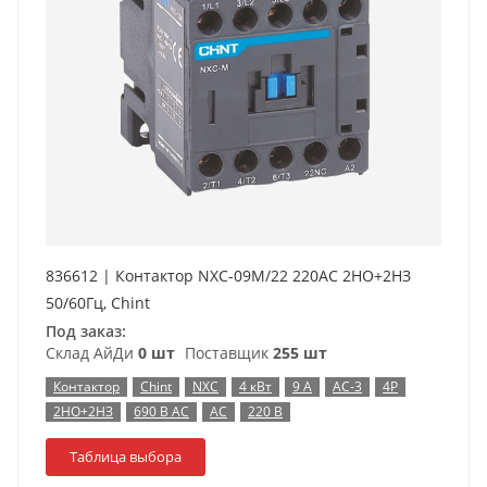
836612 | Контактор NXC-09M/22 220AC 2НО+2НЗ
50/60Гц, Chint
Под заказ:
Склад АйДи
0 шт
Поставщик
255 шт
Контактор
Chint
NXC
4 кВт
9 А
AC-3
4P
2НО+2НЗ
690 В AC
AC
220 В
Таблица выбора