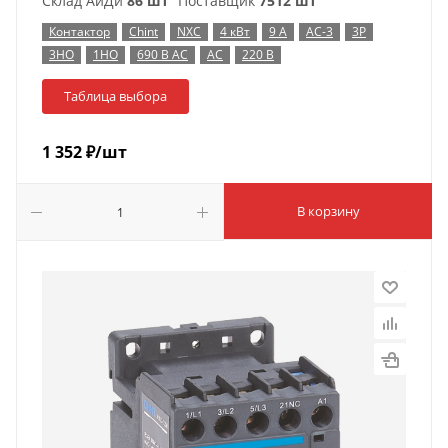
Склад АйДи
86 шт
Поставщик
7512 шт
Контактор
Chint
NXC
4 кВт
9 А
AC-3
3P
3НО
1НО
690 В AC
AC
220 В
Таблица выбора
1 352
₽
/шт
В корзину