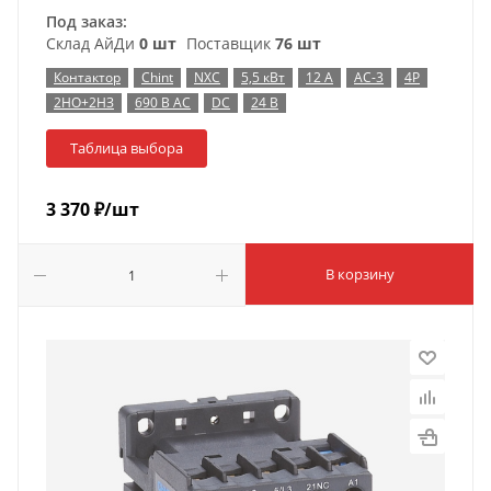
Под заказ:
Склад АйДи
0 шт
Поставщик
76 шт
Контактор
Chint
NXC
5,5 кВт
12 А
AC-3
4P
2НО+2НЗ
690 В AC
DC
24 В
Таблица выбора
3 370
₽
/шт
В корзину