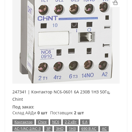
247341 | Контактор NC6-0601 6А 230В 1НЗ 50Гц,
Chint
Под заказ:
Склад АйДи
0 шт
Поставщик
2 шт
Контактор
Chint
NC6
2,2 кВт
6 А
AC-1/AC-2/AC-3
3P
3НО
1НЗ
690 В AC
AC