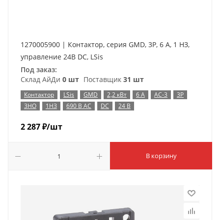
1270005900 | Контактор, серия GMD, 3P, 6 А, 1 НЗ,
управление 24В DC, LSis
Под заказ:
Склад АйДи
0 шт
Поставщик
31 шт
Контактор
LSis
GMD
2,2 кВт
6 А
AC-3
3P
3НО
1НЗ
690 В AC
DC
24 В
2 287
₽
/шт
В корзину