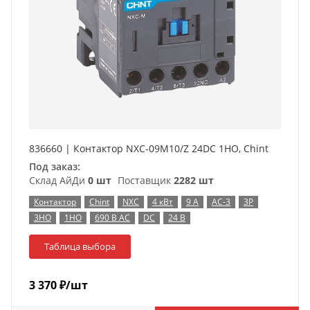
836660 | Контактор NXC-09M10/Z 24DC 1НO, Chint
Под заказ:
Склад АйДи
0 шт
Поставщик
2282 шт
Контактор
Chint
NXC
4 кВт
9 А
AC-3
3P
3НО
1НО
690 В AC
DC
24 В
Таблица выбора
3 370
₽
/шт