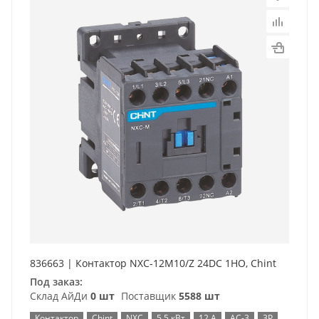
836663 | Контактор NXC-12M10/Z 24DC 1НO, Chint
Под заказ:
Склад АйДи
0 шт
Поставщик
5588 шт
Контактор
Chint
NXC
5,5 кВт
12 А
AC-3
3P