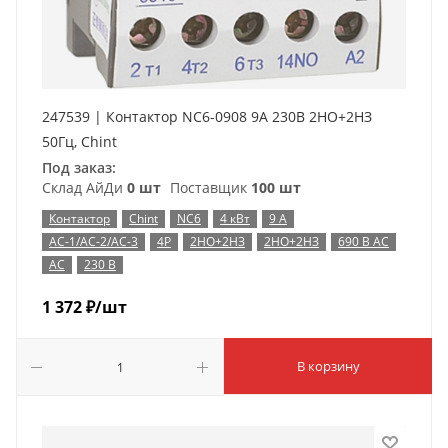
247539 | Контактор NC6-0908 9А 230В 2НО+2НЗ
50Гц, Chint
Под заказ:
Склад АйДи
0 шт
Поставщик
100 шт
Контактор
Chint
NC6
4 кВт
9 А
AC-1/AC-2/AC-3
4P
2НО+2НЗ
2НО+2НЗ
690 В AC
AC
230 В
1 372
₽
/шт
В корзину