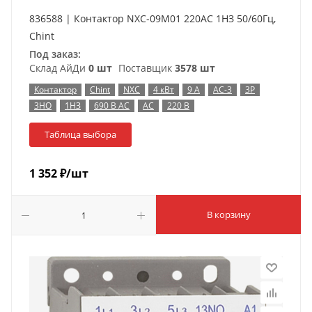
836588 | Контактор NXC-09M01 220AC 1НЗ 50/60Гц,
Chint
Под заказ:
Склад АйДи
0 шт
Поставщик
3578 шт
Контактор
Chint
NXC
4 кВт
9 А
AC-3
3P
3НО
1НЗ
690 В AC
AC
220 В
Таблица выбора
1 352
₽
/шт
В корзину