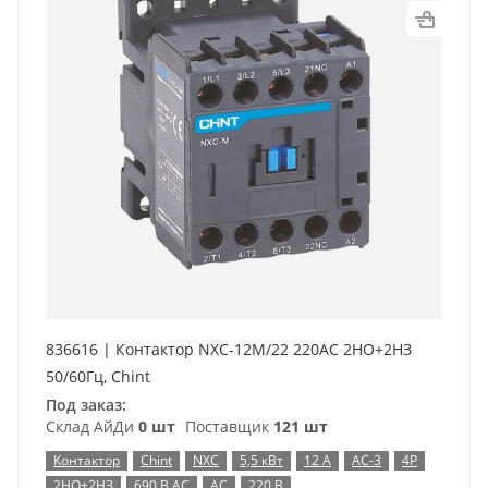
836616 | Контактор NXC-12M/22 220AC 2НО+2НЗ
50/60Гц, Chint
Под заказ:
Склад АйДи
0 шт
Поставщик
121 шт
Контактор
Chint
NXC
5,5 кВт
12 А
AC-3
4P
2НО+2НЗ
690 В AC
AC
220 В