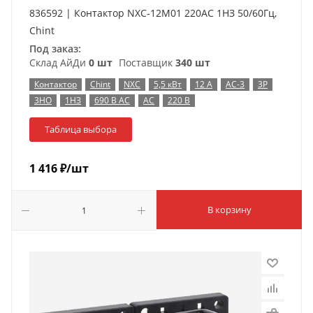
836592 | Контактор NXC-12M01 220AC 1НЗ 50/60Гц,
Chint
Под заказ:
Склад АйДи
0 шт
Поставщик
340 шт
Контактор
Chint
NXC
5,5 кВт
12 А
AC-3
3P
3НО
1НЗ
690 В AC
AC
220 В
Таблица выбора
1 416
₽
/шт
В корзину