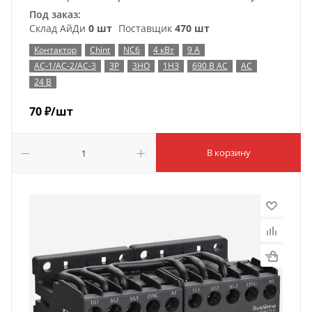
Под заказ:
Склад АйДи
0 шт
Поставщик
470 шт
Контактор
Chint
NC6
4 кВт
9 А
AC-1/AC-2/AC-3
3P
3НО
1НЗ
690 В AC
AC
24 В
70
₽
/шт
В корзину