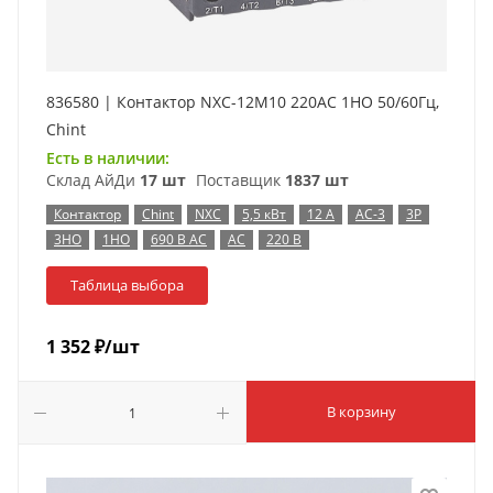
836580 | Контактор NXC-12M10 220AC 1НО 50/60Гц,
Chint
Есть в наличии:
Склад АйДи
17 шт
Поставщик
1837 шт
Контактор
Chint
NXC
5,5 кВт
12 А
AC-3
3P
3НО
1НО
690 В AC
AC
220 В
Таблица выбора
1 352
₽
/шт
В корзину