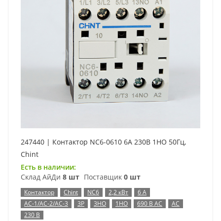
247440 | Контактор NC6-0610 6А 230В 1НО 50Гц,
Chint
Есть в наличии:
Склад АйДи
8 шт
Поставщик
0 шт
Контактор
Chint
NC6
2,2 кВт
6 А
AC-1/AC-2/AC-3
3P
3НО
1НО
690 В AC
AC
230 В