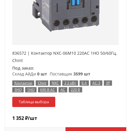
836572 | Контактор NXC-06M10 220AC 1НО 50/60Гц,
Chint
Под заказ:
Склад АйДи
0 шт
Поставщик
3599 шт
Контактор
Chint
NXC
2,2 кВт
6 А
AC-3
3P
3НО
1НО
690 В AC
AC
220 В
Таблица выбора
1 352
₽
/шт