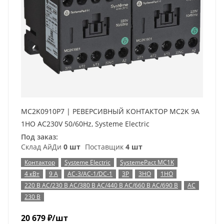
MC2K0910P7 | РЕВЕРСИВНЫЙ КОНТАКТОР MC2K 9A
1НО AC230V 50/60Hz, Systeme Electric
Под заказ:
Склад АйДи
0 шт
Поставщик
4 шт
Контактор
Systeme Electric
SystemePact MC1K
4 кВт
9 А
AC-3/AC-1/DC-1
3P
3НО
1НО
220 В AC/230 В AC/380 В AC/440 В AC/660 В AC/690 В
AC
230 В
20 679
₽
/шт