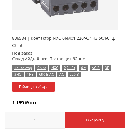
836584 | Контактор NXC-06M01 220AC 1НЗ 50/60Гц,
Chint
Под заказ:
Склад АйДи
0 шт
Поставщик
92 шт
Контактор
Chint
NXC
2,2 кВт
6 А
AC-3
3P
3НО
1НЗ
690 В AC
AC
220 В
Таблица выбора
1 169
₽
/шт
В корзину