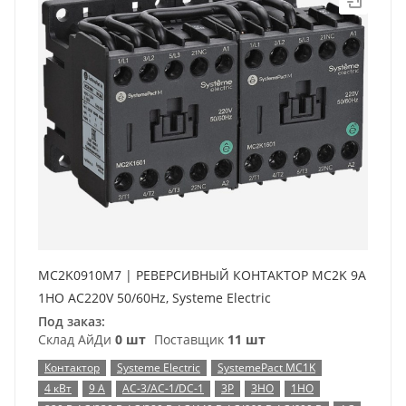
MC2K0910M7 | РЕВЕРСИВНЫЙ КОНТАКТОР MC2K 9A
1НО AC220V 50/60Hz, Systeme Electric
Под заказ:
Склад АйДи
0 шт
Поставщик
11 шт
Контактор
Systeme Electric
SystemePact MC1K
4 кВт
9 А
AC-3/AC-1/DC-1
3P
3НО
1НО