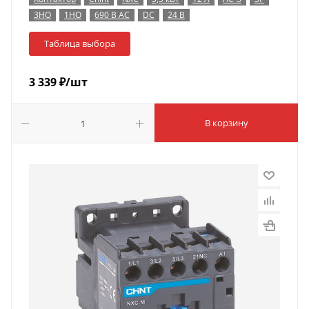
3НО
1НО
690 В AC
DC
24 В
Таблица выбора
3 339
₽
/шт
В корзину