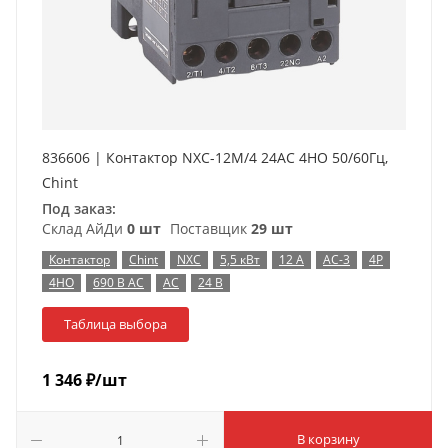
836606 | Контактор NXC-12M/4 24AC 4НO 50/60Гц,
Chint
Под заказ:
Склад АйДи
0 шт
Поставщик
29 шт
Контактор
Chint
NXC
5,5 кВт
12 А
AC-3
4P
4НО
690 В AC
AC
24 В
Таблица выбора
1 346
₽
/шт
В корзину