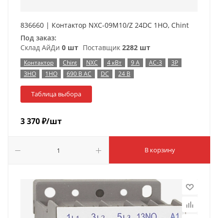
836660 | Контактор NXC-09M10/Z 24DC 1НO, Chint
Под заказ:
Склад АйДи
0 шт
Поставщик
2282 шт
Контактор
Chint
NXC
4 кВт
9 А
AC-3
3P
3НО
1НО
690 В AC
DC
24 В
Таблица выбора
3 370
₽
/шт
В корзину