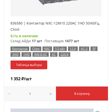
836580 | Контактор NXC-12M10 220AC 1НО 50/60Гц,
Chint
Есть в наличии:
Склад АйДи
17 шт
Поставщик
1477 шт
Контактор
Chint
NXC
5,5 кВт
12 А
AC-3
3P
3НО
1НО
690 В AC
AC
220 В
Таблица выбора
1 352
₽
/шт
В корзину