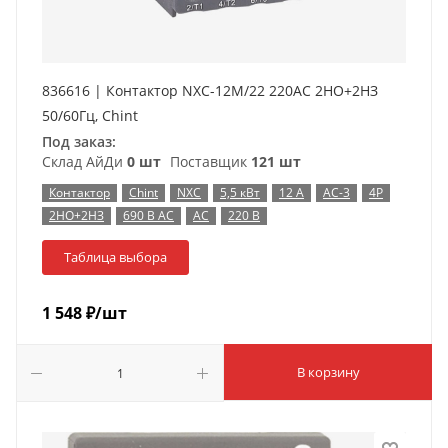
836616 | Контактор NXC-12M/22 220AC 2НО+2НЗ
50/60Гц, Chint
Под заказ:
Склад АйДи
0 шт
Поставщик
121 шт
Контактор
Chint
NXC
5,5 кВт
12 А
AC-3
4P
2НО+2НЗ
690 В AC
AC
220 В
Таблица выбора
1 548
₽
/шт
В корзину