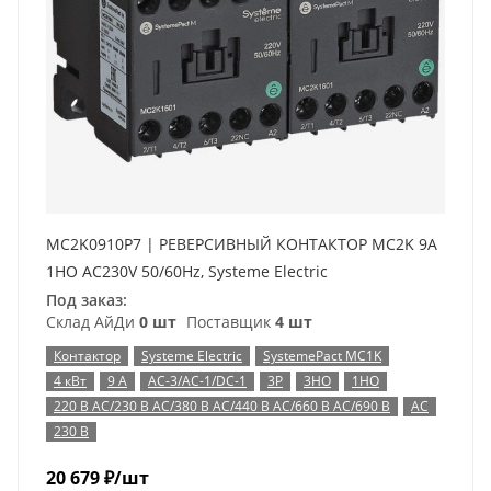
MC2K0910P7 | РЕВЕРСИВНЫЙ КОНТАКТОР MC2K 9A
1НО AC230V 50/60Hz, Systeme Electric
Под заказ:
Склад АйДи
0 шт
Поставщик
4 шт
Контактор
Systeme Electric
SystemePact MC1K
4 кВт
9 А
AC-3/AC-1/DC-1
3P
3НО
1НО
220 В AC/230 В AC/380 В AC/440 В AC/660 В AC/690 В
AC
230 В
20 679
₽
/шт