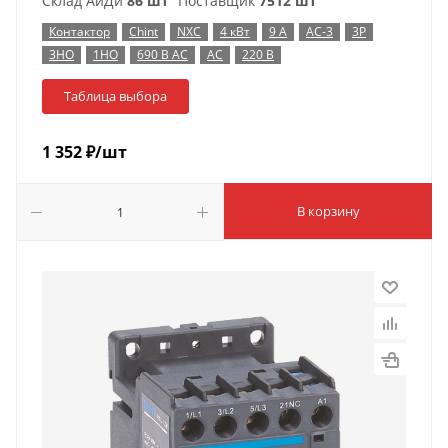
Склад АйДи
86 шт
Поставщик
7512 шт
Контактор
Chint
NXC
4 кВт
9 А
AC-3
3P
3НО
1НО
690 В AC
AC
220 В
Таблица выбора
1 352
₽
/шт
В корзину