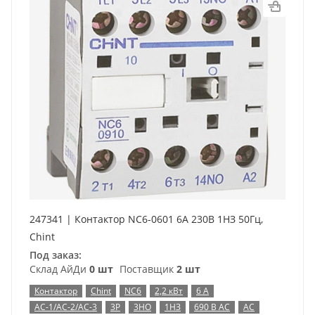
247341 | Контактор NC6-0601 6А 230В 1НЗ 50Гц,
Chint
Под заказ:
Склад АйДи
0 шт
Поставщик
2 шт
Контактор
Chint
NC6
2,2 кВт
6 А
AC-1/AC-2/AC-3
3P
3НО
1НЗ
690 В AC
AC