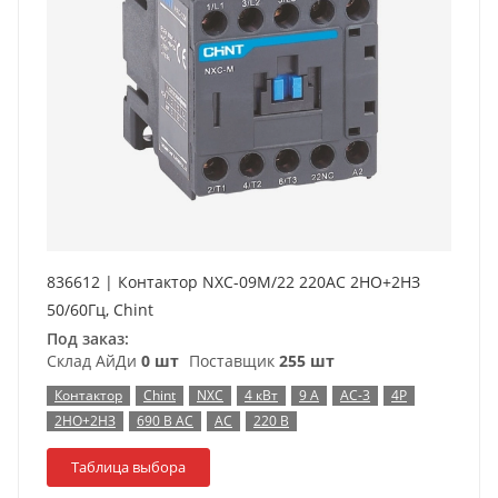
836612 | Контактор NXC-09M/22 220AC 2НО+2НЗ
50/60Гц, Chint
Под заказ:
Склад АйДи
0 шт
Поставщик
255 шт
Контактор
Chint
NXC
4 кВт
9 А
AC-3
4P
2НО+2НЗ
690 В AC
AC
220 В
Таблица выбора