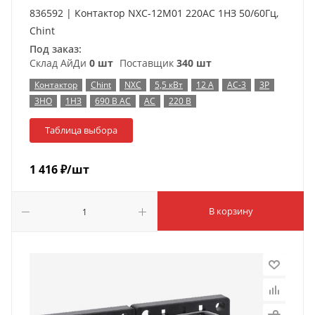
836592 | Контактор NXC-12M01 220AC 1НЗ 50/60Гц,
Chint
Под заказ:
Склад АйДи
0 шт
Поставщик
340 шт
Контактор
Chint
NXC
5,5 кВт
12 А
AC-3
3P
3НО
1НЗ
690 В AC
AC
220 В
Таблица выбора
1 416
₽
/шт
В корзину