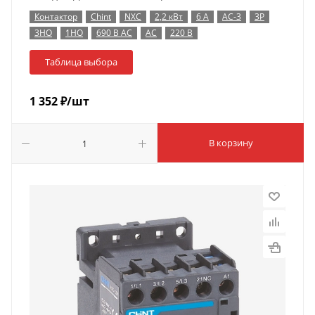
Контактор
Chint
NXC
2,2 кВт
6 А
AC-3
3P
3НО
1НО
690 В AC
AC
220 В
Таблица выбора
1 352
₽
/шт
В корзину