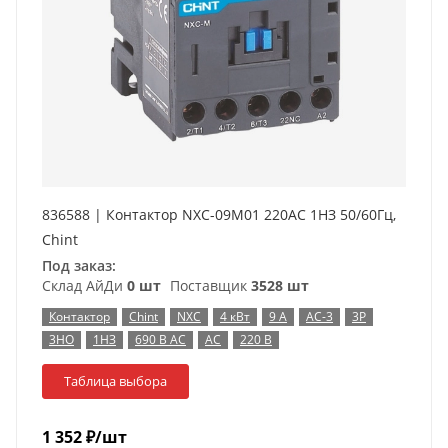
836588 | Контактор NXC-09M01 220AC 1НЗ 50/60Гц,
Chint
Под заказ:
Склад АйДи
0 шт
Поставщик
3528 шт
Контактор
Chint
NXC
4 кВт
9 А
AC-3
3P
3НО
1НЗ
690 В AC
AC
220 В
Таблица выбора
1 352
₽
/шт