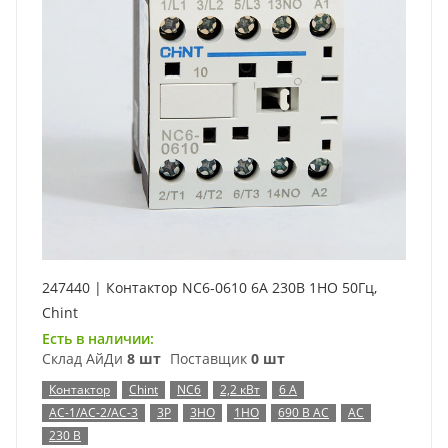
247440 | Контактор NC6-0610 6А 230В 1НО 50Гц,
Chint
Есть в наличии:
Склад АйДи
8 шт
Поставщик
0 шт
Контактор
Chint
NC6
2,2 кВт
6 А
AC-1/AC-2/AC-3
3P
3НО
1НО
690 В AC
AC
230 В