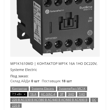
MP1K1610MD | КОНТАКТОР MP1K 16A 1НО DC220V,
Systeme Electric
Под заказ:
Склад АйДи
0 шт
Поставщик
18 шт
Контактор
Systeme Electric
SystemePact MC1K
x
7,5 кВт
16 А
AC-3/AC-4
3P
3НО
1НО
220 В AC/230 В AC/380 В AC/440 В AC/660 В AC/690 В
DC
220 В