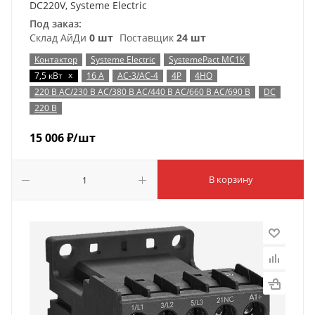
DC220V, Systeme Electric
Под заказ:
Склад АйДи
0 шт
Поставщик
24 шт
Контактор
Systeme Electric
SystemePact MC1K
x
7,5 кВт
16 А
AC-3/AC-4
4P
4НО
220 В AC/230 В AC/380 В AC/440 В AC/660 В AC/690 В
DC
220 В
15 006
₽
/шт
В корзину