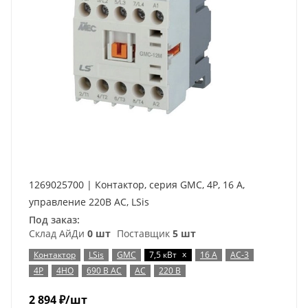
1269025700 | Контактор, серия GMC, 4P, 16 А,
управление 220В AC, LSis
Под заказ:
Склад АйДи
0 шт
Поставщик
5 шт
x
Контактор
LSis
GMC
7,5 кВт
16 А
AC-3
4P
4НО
690 В AC
AC
220 В
2 894
₽
/шт