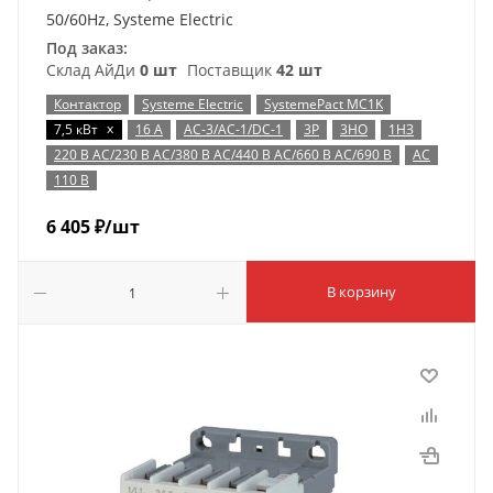
50/60Hz, Systeme Electric
Под заказ:
Склад АйДи
0 шт
Поставщик
42 шт
Контактор
Systeme Electric
SystemePact MC1K
x
7,5 кВт
16 А
AC-3/AC-1/DC-1
3P
3НО
1НЗ
220 В AC/230 В AC/380 В AC/440 В AC/660 В AC/690 В
AC
110 В
6 405
₽
/шт
В корзину