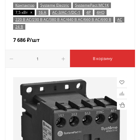
Контактор
Systeme Electric
SystemePact MC1K
x
7,5 кВт
16 А
AC-3/AC-1/DC-1
4P
4НО
220 В AC/230 В AC/380 В AC/440 В AC/660 В AC/690 В
AC
24 В
7 686
₽
/шт
В корзину