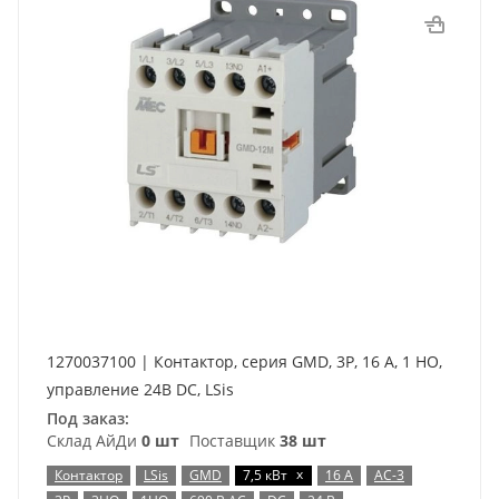
1270037100 | Контактор, серия GMD, 3P, 16 А, 1 НО,
управление 24В DC, LSis
Под заказ:
Склад АйДи
0 шт
Поставщик
38 шт
x
Контактор
LSis
GMD
7,5 кВт
16 А
AC-3