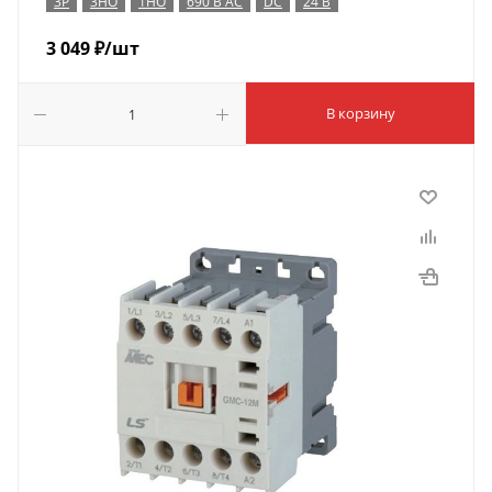
3P
3НО
1НО
690 В AC
DC
24 В
3 049
₽
/шт
В корзину