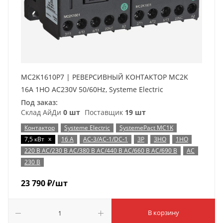
MC2K1610P7 | РЕВЕРСИВНЫЙ КОНТАКТОР MC2K
16A 1НО AC230V 50/60Hz, Systeme Electric
Под заказ:
Склад АйДи
0 шт
Поставщик
19 шт
Контактор
Systeme Electric
SystemePact MC1K
x
7,5 кВт
16 А
AC-3/AC-1/DC-1
3P
3НО
1НО
220 В AC/230 В AC/380 В AC/440 В AC/660 В AC/690 В
AC
230 В
23 790
₽
/шт
В корзину