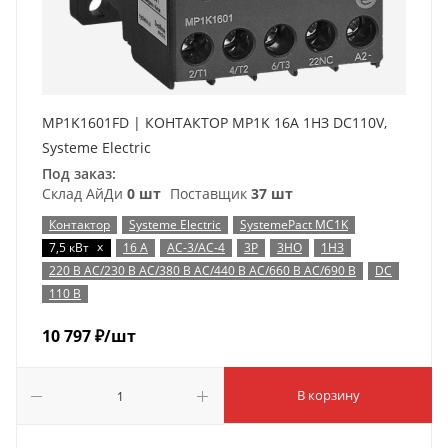
MP1K1601FD | КОНТАКТОР MP1K 16A 1НЗ DC110V,
Systeme Electric
Под заказ:
Склад АйДи
0 шт
Поставщик
37 шт
Контактор
Systeme Electric
SystemePact MC1K
x
7,5 кВт
16 А
AC-3/AC-4
3P
3НО
1НЗ
220 В AC/230 В AC/380 В AC/440 В AC/660 В AC/690 В
DC
110 В
10 797
₽
/шт
В корзину