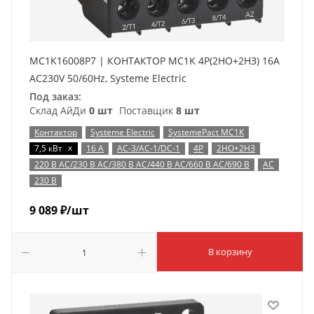
MC1K16008P7 | КОНТАКТОР MC1K 4P(2НО+2НЗ) 16A
AC230V 50/60Hz, Systeme Electric
Под заказ:
Склад АйДи
0 шт
Поставщик
8 шт
Контактор
Systeme Electric
SystemePact MC1K
x
7,5 кВт
16 А
AC-3/AC-1/DC-1
4P
2НО+2НЗ
220 В AC/230 В AC/380 В AC/440 В AC/660 В AC/690 В
AC
230 В
9 089
₽
/шт
В корзину