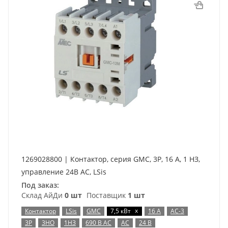
1269028800 | Контактор, серия GMC, 3P, 16 А, 1 НЗ,
управление 24В AC, LSis
Под заказ:
Склад АйДи
0 шт
Поставщик
1 шт
x
Контактор
LSis
GMC
7,5 кВт
16 А
AC-3
3P
3НО
1НЗ
690 В AC
AC
24 В