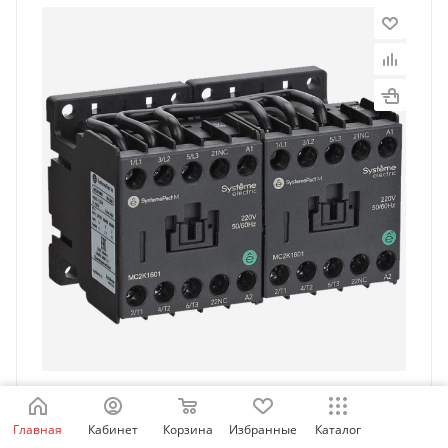
MC2K1601P7 | РЕВЕРСИВНЫЙ КОНТАКТОР MC2K
16A 1НЗ AC230V 50/60Hz, Systeme Electric
Главная
Кабинет
Корзина
Избранные
Каталог