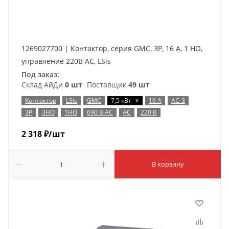
1269027700 | Контактор, серия GMC, 3P, 16 А, 1 НО,
управление 220В AC, LSis
Под заказ:
Склад АйДи
0 шт
Поставщик
49 шт
x
Контактор
LSis
GMC
7,5 кВт
16 А
AC-3
3P
3НО
1НО
690 В AC
AC
220 В
2 318
₽
/шт
В корзину