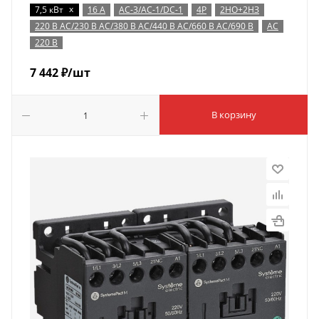
x
7,5 кВт
16 А
AC-3/AC-1/DC-1
4P
2НО+2НЗ
220 В AC/230 В AC/380 В AC/440 В AC/660 В AC/690 В
AC
220 В
7 442
₽
/шт
В корзину