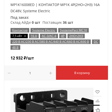
MP1K16008ED | КОНТАКТОР MP1K 4P(2НО+2НЗ) 16A
DC48V, Systeme Electric
Под заказ:
Склад АйДи
0 шт
Поставщик
36 шт
Контактор
Systeme Electric
SystemePact MC1K
x
7,5 кВт
16 А
AC-3/AC-4
4P
2НО+2НЗ
220 В AC/230 В AC/380 В AC/440 В AC/660 В AC/690 В
DC
48 В
12 932
₽
/шт
В корзину