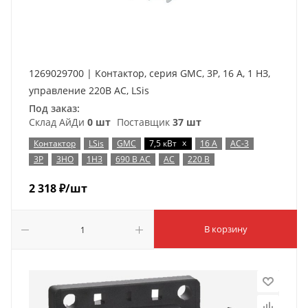
1269029700 | Контактор, серия GMC, 3P, 16 А, 1 НЗ,
управление 220В AC, LSis
Под заказ:
Склад АйДи
0 шт
Поставщик
37 шт
x
Контактор
LSis
GMC
7,5 кВт
16 А
AC-3
3P
3НО
1НЗ
690 В AC
AC
220 В
2 318
₽
/шт
В корзину