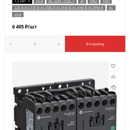
x
7,5 кВт
16 А
AC-3/AC-1/DC-1
3P
3НО
1НО
220 В AC/230 В AC/380 В AC/440 В AC/660 В AC/690 В
AC
24 В
6 405
₽
/шт
В корзину