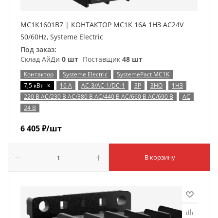
MC1K1601B7 | КОНТАКТОР MC1K 16A 1НЗ AC24V
50/60Hz, Systeme Electric
Под заказ:
Склад АйДи
0 шт
Поставщик
48 шт
Контактор
Systeme Electric
SystemePact MC1K
x
7,5 кВт
16 А
AC-3/AC-1/DC-1
3P
3НО
1НЗ
220 В AC/230 В AC/380 В AC/440 В AC/660 В AC/690 В
AC
24 В
6 405
₽
/шт
В корзину