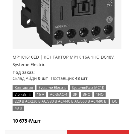
MP1K1610ED | КОНТАКТОР MP1K 16A 1НО DC48V,
Systeme Electric
Под заказ:
Склад АйДи
0 шт
Поставщик
48 шт
Контактор
Systeme Electric
SystemePact MC1K
x
7,5 кВт
16 А
AC-3/AC-4
3P
3НО
1НО
220 В AC/230 В AC/380 В AC/440 В AC/660 В AC/690 В
DC
48 В
10 675
₽
/шт