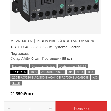
MC2K1601Q7 | РЕВЕРСИВНЫЙ КОНТАКТОР MC2K
16A 1НЗ AC380V 50/60Hz, Systeme Electric
Под заказ:
Склад АйДи
0 шт
Поставщик
55 шт
Контактор
Systeme Electric
SystemePact MC1K
x
7,5 кВт
16 А
AC-3/AC-1/DC-1
3P
3НО
1НЗ
220 В AC/230 В AC/380 В AC/440 В AC/660 В AC/690 В
AC
380 В
21 350
₽
/шт
В корзину