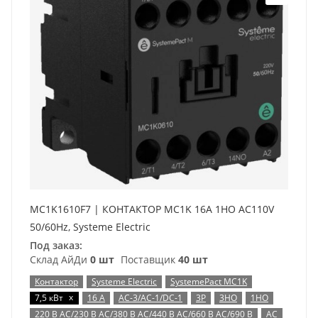
MC1K1610F7 | КОНТАКТОР MC1K 16A 1НО AC110V
50/60Hz, Systeme Electric
Под заказ:
Склад АйДи
0 шт
Поставщик
40 шт
Контактор
Systeme Electric
SystemePact MC1K
x
7,5 кВт
16 А
AC-3/AC-1/DC-1
3P
3НО
1НО
220 В AC/230 В AC/380 В AC/440 В AC/660 В AC/690 В
AC