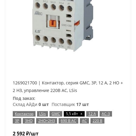
1269021700 | Контактор, серия GMC, 3P, 12 А, 2 НО +
2 НЗ, управление 220В AC, LSis
Под заказ:
Склад АйДи
0 шт
Поставщик
17 шт
x
Контактор
LSis
GMC
5,5 кВт
12 А
AC-3
3P
3НО
2НО+2НЗ
690 В AC
AC
220 В
2 592
₽
/шт