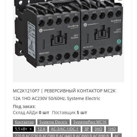
MC2K1210P7 | РЕВЕРСИВНЫЙ КОНТАКТОР MC2K
12A 1НО AC230V 50/60Hz, Systeme Electric
Под заказ:
Склад АйДи
0 шт
Поставщик
5 шт
Контактор
Systeme Electric
SystemePact MC1K
x
5,5 кВт
12 А
AC-3/AC-1/DC-1
3P
3НО
1НО
220 В AC/230 В AC/380 В AC/440 В AC/660 В AC/690 В
AC