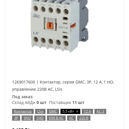
1269017600 | Контактор, серия GMC, 3P, 12 А, 1 НО,
управление 220В AC, LSis
Под заказ:
Склад АйДи
0 шт
Поставщик
11 шт
x
Контактор
LSis
GMC
5,5 кВт
12 А
AC-3
3P
3НО
1НО
690 В AC
AC
220 В