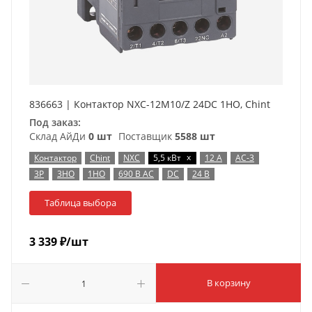
836663 | Контактор NXC-12M10/Z 24DC 1НO, Chint
Под заказ:
Склад АйДи
0 шт
Поставщик
5588 шт
x
Контактор
Chint
NXC
5,5 кВт
12 А
AC-3
3P
3НО
1НО
690 В AC
DC
24 В
Таблица выбора
3 339
₽
/шт
В корзину