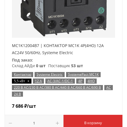
MC1K12004B7 | КОНТАКТОР MC1K 4P(4НО) 12A
AC24V 50/60Hz, Systeme Electric
Под заказ:
Склад АйДи
0 шт
Поставщик
53 шт
Контактор
Systeme Electric
SystemePact MC1K
x
5,5 кВт
12 А
AC-3/AC-1/DC-1
4P
4НО
220 В AC/230 В AC/380 В AC/440 В AC/660 В AC/690 В
AC
24 В
7 686
₽
/шт
В корзину