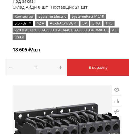
Под заказ:
Склад АйДи
0 шт
Поставщик
21 шт
Контактор
Systeme Electric
SystemePact MC1K
x
5,5 кВт
12 А
AC-3/AC-1/DC-1
3P
3НО
1НЗ
220 В AC/230 В AC/380 В AC/440 В AC/660 В AC/690 В
AC
380 В
18 605
₽
/шт
В корзину