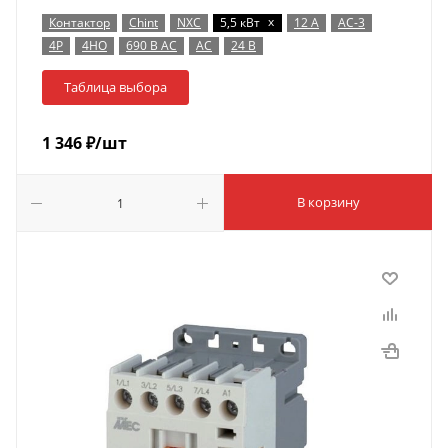
x
Контактор
Chint
NXC
5,5 кВт
12 А
AC-3
4P
4НО
690 В AC
AC
24 В
Таблица выбора
1 346
₽
/шт
В корзину