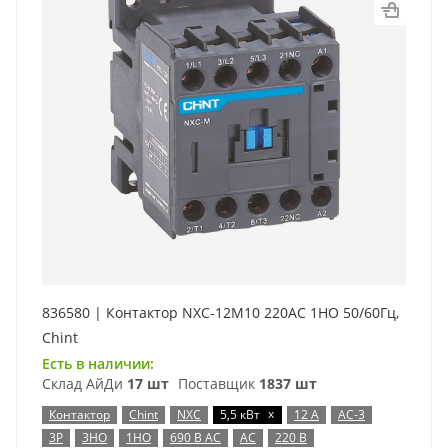
836580 | Контактор NXC-12M10 220AC 1НО 50/60Гц,
Chint
Есть в наличии:
Склад АйДи
17 шт
Поставщик
1837 шт
x
Контактор
Chint
NXC
5,5 кВт
12 А
AC-3
3P
3НО
1НО
690 В AC
AC
220 В