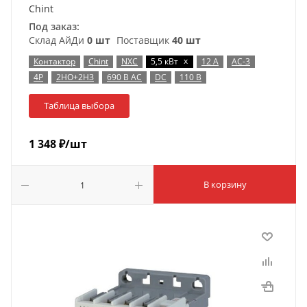
Chint
Под заказ:
Склад АйДи
0 шт
Поставщик
40 шт
x
Контактор
Chint
NXC
5,5 кВт
12 А
AC-3
4P
2НО+2НЗ
690 В AC
DC
110 В
Таблица выбора
1 348
₽
/шт
В корзину