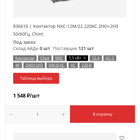
836616 | Контактор NXC-12M/22 220AC 2НО+2НЗ
50/60Гц, Chint
Под заказ:
Склад АйДи
0 шт
Поставщик
121 шт
x
Контактор
Chint
NXC
5,5 кВт
12 А
AC-3
4P
2НО+2НЗ
690 В AC
AC
220 В
Таблица выбора
1 548
₽
/шт
В корзину