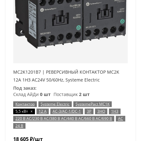
MC2K1201B7 | РЕВЕРСИВНЫЙ КОНТАКТОР MC2K
12A 1НЗ AC24V 50/60Hz, Systeme Electric
Под заказ:
Склад АйДи
0 шт
Поставщик
2 шт
Контактор
Systeme Electric
SystemePact MC1K
x
5,5 кВт
12 А
AC-3/AC-1/DC-1
3P
3НО
1НЗ
220 В AC/230 В AC/380 В AC/440 В AC/660 В AC/690 В
AC
24 В
18 605
₽
/шт