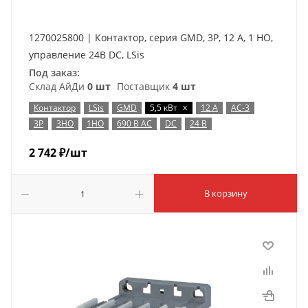
1270025800 | Контактор, серия GMD, 3P, 12 А, 1 НО,
управление 24В DC, LSis
Под заказ:
Склад АйДи
0 шт
Поставщик
4 шт
x
Контактор
LSis
GMD
5,5 кВт
12 А
AC-3
3P
3НО
1НО
690 В AC
DC
24 В
2 742
₽
/шт
В корзину