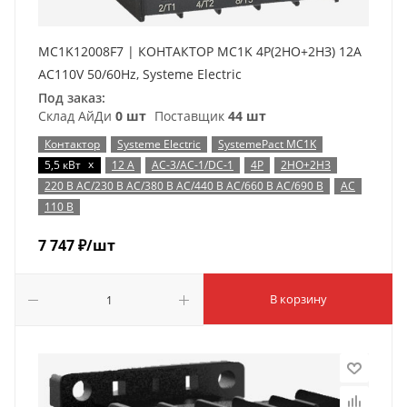
MC1K12008F7 | КОНТАКТОР MC1K 4P(2НО+2НЗ) 12A
AC110V 50/60Hz, Systeme Electric
Под заказ:
Склад АйДи
0 шт
Поставщик
44 шт
Контактор
Systeme Electric
SystemePact MC1K
x
5,5 кВт
12 А
AC-3/AC-1/DC-1
4P
2НО+2НЗ
220 В AC/230 В AC/380 В AC/440 В AC/660 В AC/690 В
AC
110 В
7 747
₽
/шт
В корзину