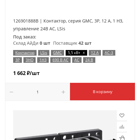
126901888B | Контактор, серия GMC, 3P, 12 А, 1 НЗ,
управление 24В AC, LSis
Под заказ:
Склад АйДи
0 шт
Поставщик
42 шт
x
Контактор
LSis
GMC
5,5 кВт
12 А
AC-3
3P
3НО
1НЗ
690 В AC
AC
24 В
1 662
₽
/шт
В корзину