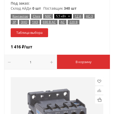
Под заказ:
Склад АйДи
0 шт
Поставщик
340 шт
x
Контактор
Chint
NXC
5,5 кВт
12 А
AC-3
3P
3НО
1НЗ
690 В AC
AC
220 В
Таблица выбора
1 416
₽
/шт
В корзину