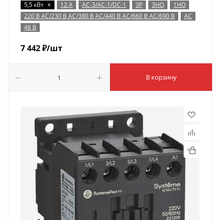
x
5,5 кВт
12 А
AC-3/AC-1/DC-1
3P
3НО
1НО
220 В AC/230 В AC/380 В AC/440 В AC/660 В AC/690 В
AC
48 В
7 442
₽
/шт
В корзину