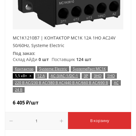
MC1K1210B7 | КОНТАКТОР MC1K 12A 1НО AC24V
50/60Hz, Systeme Electric
Под заказ:
Склад АйДи
0 шт
Поставщик
124 шт
Контактор
Systeme Electric
SystemePact MC1K
x
5,5 кВт
12 А
AC-3/AC-1/DC-1
3P
3НО
1НО
220 В AC/230 В AC/380 В AC/440 В AC/660 В AC/690 В
AC
24 В
6 405
₽
/шт
В корзину