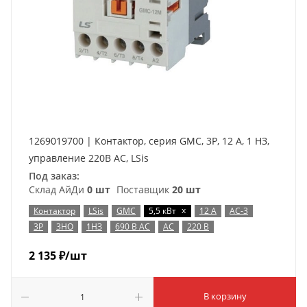
1269019700 | Контактор, серия GMC, 3P, 12 А, 1 НЗ,
управление 220В AC, LSis
Под заказ:
Склад АйДи
0 шт
Поставщик
20 шт
x
Контактор
LSis
GMC
5,5 кВт
12 А
AC-3
3P
3НО
1НЗ
690 В AC
AC
220 В
2 135
₽
/шт
В корзину