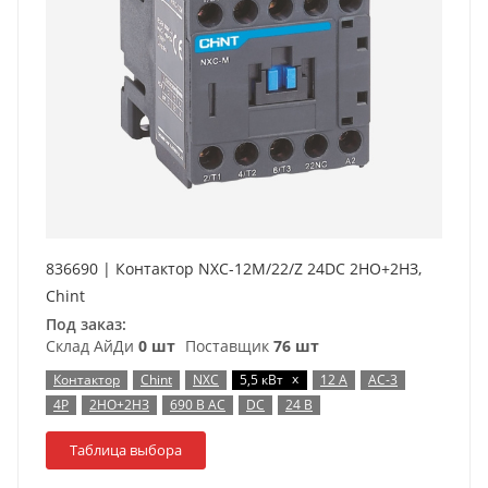
836690 | Контактор NXC-12M/22/Z 24DC 2НО+2НЗ,
Chint
Под заказ:
Склад АйДи
0 шт
Поставщик
76 шт
x
Контактор
Chint
NXC
5,5 кВт
12 А
AC-3
4P
2НО+2НЗ
690 В AC
DC
24 В
Таблица выбора