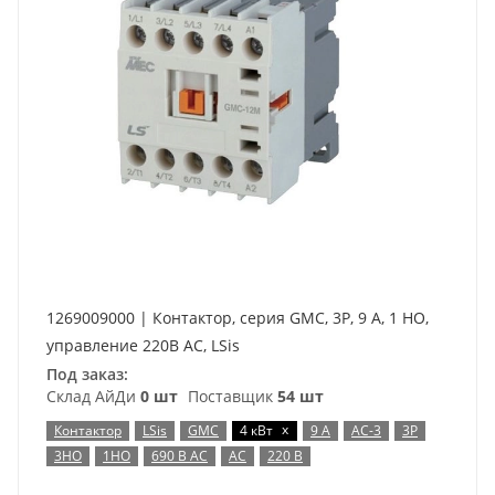
1269009000 | Контактор, серия GMC, 3P, 9 А, 1 НО,
управление 220В AC, LSis
Под заказ:
Склад АйДи
0 шт
Поставщик
54 шт
x
Контактор
LSis
GMC
4 кВт
9 А
AC-3
3P
3НО
1НО
690 В AC
AC
220 В