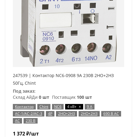
247539 | Контактор NC6-0908 9А 230В 2НО+2НЗ
50Гц, Chint
Под заказ:
Склад АйДи
0 шт
Поставщик
100 шт
x
Контактор
Chint
NC6
4 кВт
9 А
AC-1/AC-2/AC-3
4P
2НО+2НЗ
2НО+2НЗ
690 В AC
AC
230 В
1 372
₽
/шт