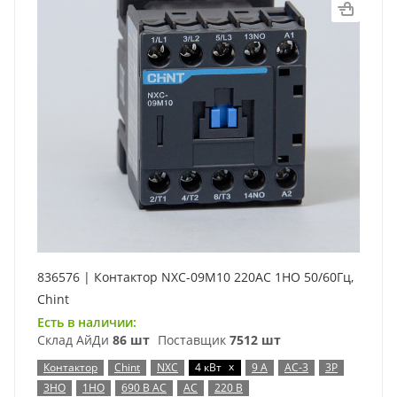
836576 | Контактор NXC-09M10 220AC 1НО 50/60Гц,
Chint
Есть в наличии:
Склад АйДи
86 шт
Поставщик
7512 шт
x
Контактор
Chint
NXC
4 кВт
9 А
AC-3
3P
3НО
1НО
690 В AC
AC
220 В