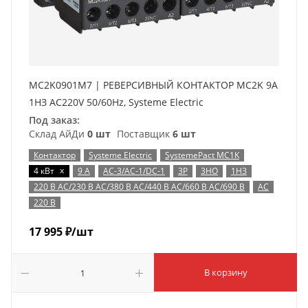
MC2K0901M7 | РЕВЕРСИВНЫЙ КОНТАКТОР MC2K 9A
1НЗ AC220V 50/60Hz, Systeme Electric
Под заказ:
Склад АйДи
0 шт
Поставщик
6 шт
Контактор
Systeme Electric
SystemePact MC1K
x
4 кВт
9 А
AC-3/AC-1/DC-1
3P
3НО
1НЗ
220 В AC/230 В AC/380 В AC/440 В AC/660 В AC/690 В
AC
220 В
17 995
₽
/шт
В корзину