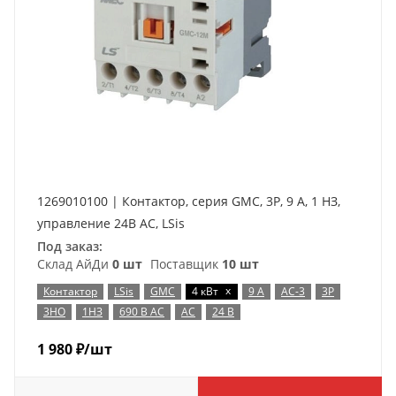
1269010100 | Контактор, серия GMC, 3P, 9 А, 1 НЗ,
управление 24В AC, LSis
Под заказ:
Склад АйДи
0 шт
Поставщик
10 шт
x
Контактор
LSis
GMC
4 кВт
9 А
AC-3
3P
3НО
1НЗ
690 В AC
AC
24 В
1 980
₽
/шт