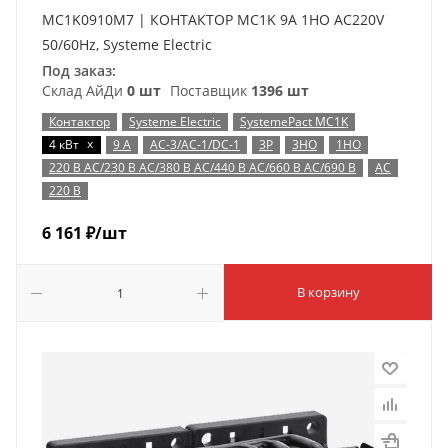
MC1K0910M7 | КОНТАКТОР MC1K 9A 1НО AC220V
50/60Hz, Systeme Electric
Под заказ:
Склад АйДи
0 шт
Поставщик
1396 шт
Контактор
Systeme Electric
SystemePact MC1K
x
4 кВт
9 А
AC-3/AC-1/DC-1
3P
3НО
1НО
220 В AC/230 В AC/380 В AC/440 В AC/660 В AC/690 В
AC
220 В
6 161
₽
/шт
В корзину