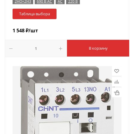
2НО+2НЗ
690 В AC
AC
220 В
Таблица выбора
1 548
₽
/шт
В корзину