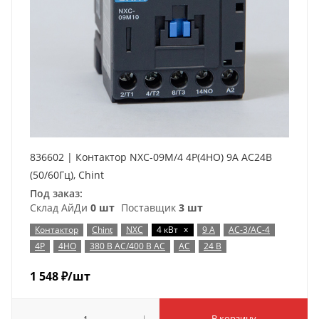
836602 | Контактор NXC-09M/4 4P(4НО) 9А AC24B
(50/60Гц), Chint
Под заказ:
Склад АйДи
0 шт
Поставщик
3 шт
x
Контактор
Chint
NXC
4 кВт
9 А
AC-3/AC-4
4P
4НО
380 В AC/400 В AC
AC
24 В
1 548
₽
/шт
В корзину