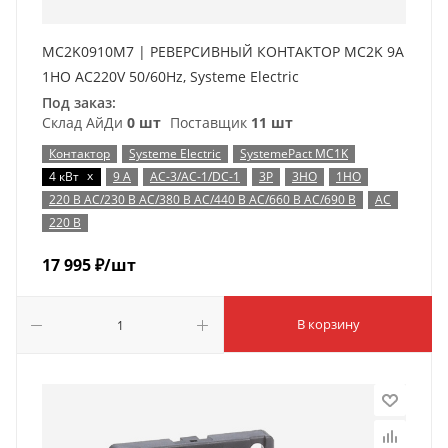
MC2K0910M7 | РЕВЕРСИВНЫЙ КОНТАКТОР MC2K 9A
1НО AC220V 50/60Hz, Systeme Electric
Под заказ:
Склад АйДи
0 шт
Поставщик
11 шт
Контактор
Systeme Electric
SystemePact MC1K
x
4 кВт
9 А
AC-3/AC-1/DC-1
3P
3НО
1НО
220 В AC/230 В AC/380 В AC/440 В AC/660 В AC/690 В
AC
220 В
17 995
₽
/шт
В корзину