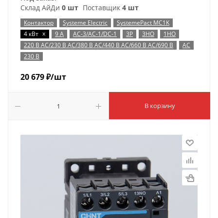
Склад АйДи
0 шт
Поставщик
4 шт
Контактор
Systeme Electric
SystemePact MC1K
x
4 кВт
9 А
AC-3/AC-1/DC-1
3P
3НО
1НО
220 В AC/230 В AC/380 В AC/440 В AC/660 В AC/690 В
AC
230 В
20 679
₽
/шт
В корзину