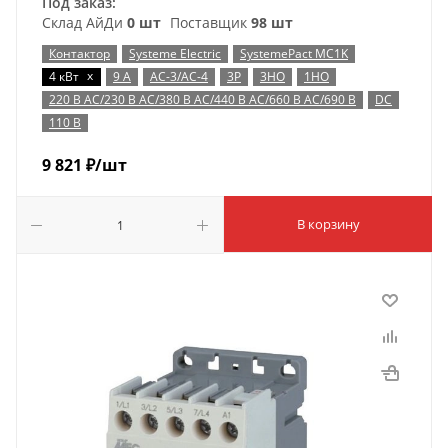
Под заказ:
Склад АйДи
0 шт
Поставщик
98 шт
Контактор
Systeme Electric
SystemePact MC1K
x
4 кВт
9 А
AC-3/AC-4
3P
3НО
1НО
220 В AC/230 В AC/380 В AC/440 В AC/660 В AC/690 В
DC
110 В
9 821
₽
/шт
В корзину