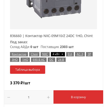
836660 | Контактор NXC-09M10/Z 24DC 1НO, Chint
Под заказ:
Склад АйДи
0 шт
Поставщик
2303 шт
x
Контактор
Chint
NXC
4 кВт
9 А
AC-3
3P
3НО
1НО
690 В AC
DC
24 В
Таблица выбора
3 370
₽
/шт
В корзину