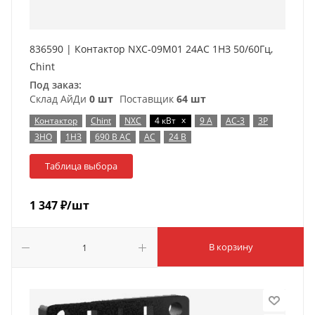
836590 | Контактор NXC-09M01 24AC 1НЗ 50/60Гц,
Chint
Под заказ:
Склад АйДи
0 шт
Поставщик
64 шт
x
Контактор
Chint
NXC
4 кВт
9 А
AC-3
3P
3НО
1НЗ
690 В AC
AC
24 В
Таблица выбора
1 347
₽
/шт
В корзину