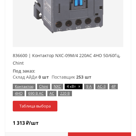
836600 | Контактор NXC-09M/4 220AC 4НO 50/60Гц,
Chint
Под заказ:
Склад АйДи
0 шт
Поставщик
253 шт
x
Контактор
Chint
NXC
4 кВт
9 А
AC-3
4P
4НО
690 В AC
AC
220 В
Таблица выбора
1 313
₽
/шт