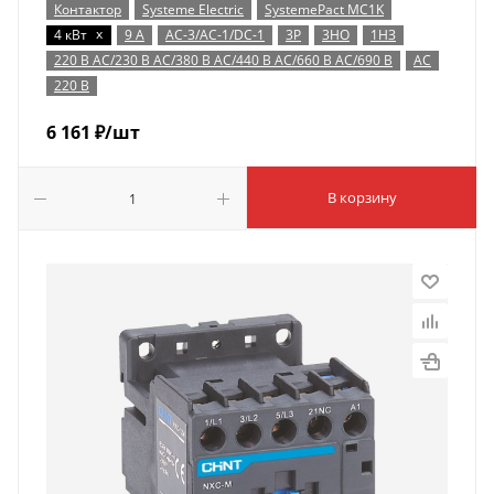
Контактор
Systeme Electric
SystemePact MC1K
x
4 кВт
9 А
AC-3/AC-1/DC-1
3P
3НО
1НЗ
220 В AC/230 В AC/380 В AC/440 В AC/660 В AC/690 В
AC
220 В
6 161
₽
/шт
В корзину