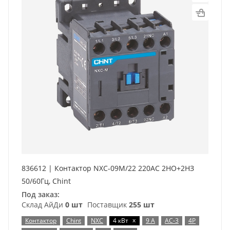
836612 | Контактор NXC-09M/22 220AC 2НО+2НЗ
50/60Гц, Chint
Под заказ:
Склад АйДи
0 шт
Поставщик
255 шт
x
Контактор
Chint
NXC
4 кВт
9 А
AC-3
4P