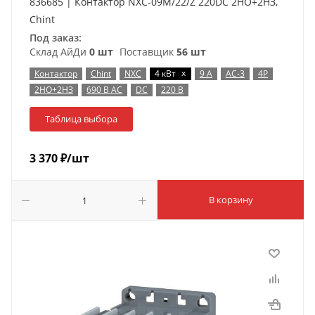
836685 | Контактор NXC-09M/22/Z 220DC 2НО+2НЗ,
Chint
Под заказ:
Склад АйДи
0 шт
Поставщик
56 шт
x
Контактор
Chint
NXC
4 кВт
9 А
AC-3
4P
2НО+2НЗ
690 В AC
DC
220 В
Таблица выбора
3 370
₽
/шт
В корзину