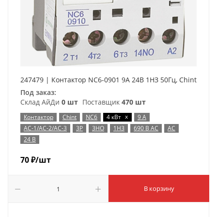
247479 | Контактор NC6-0901 9А 24В 1НЗ 50Гц, Chint
Под заказ:
Склад АйДи
0 шт
Поставщик
470 шт
x
Контактор
Chint
NC6
4 кВт
9 А
AC-1/AC-2/AC-3
3P
3НО
1НЗ
690 В AC
AC
24 В
70
₽
/шт
В корзину