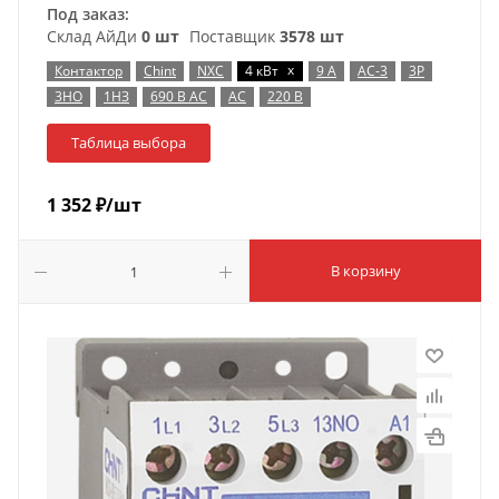
Под заказ:
Склад АйДи
0 шт
Поставщик
3578 шт
x
Контактор
Chint
NXC
4 кВт
9 А
AC-3
3P
3НО
1НЗ
690 В AC
AC
220 В
Таблица выбора
1 352
₽
/шт
В корзину