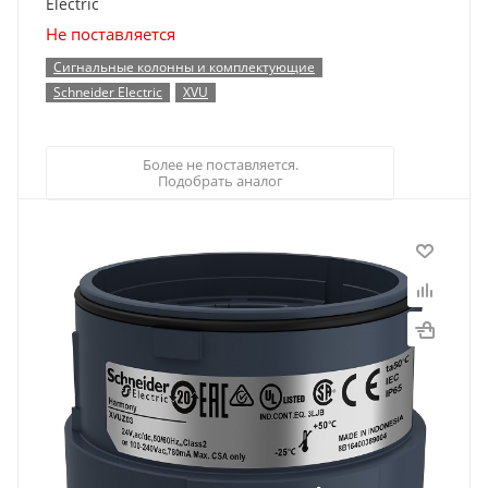
Electric
Не поставляется
Сигнальные колонны и комплектующие
Schneider Electric
XVU
Более не поставляется.
Подобрать аналог