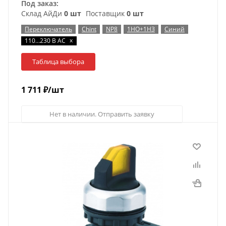
Под заказ:
Склад АйДи
0 шт
Поставщик
0 шт
Переключатель
Chint
NP8
1НО+1НЗ
Синий
x
110…230 В AC
Таблица выбора
1 711
₽
/шт
Нет в наличии. Отправить заявку