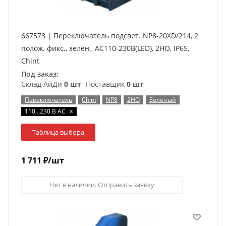
667573 | Переключатель подсвет. NP8-20XD/214, 2
полож. фикс., зелен., AC110-230В(LED), 2НО, IP65,
Chint
Под заказ:
Склад АйДи
0 шт
Поставщик
0 шт
Переключатель
Chint
NP8
2НО
Зеленый
x
110…230 В AC
Таблица выбора
1 711
₽
/шт
Нет в наличии. Отправить заявку