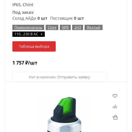
IP65, Chint
Под заказ:
Склад АйДи
0 шт
Поставщик
0 шт
Переключатель
Chint
NP8
2НЗ
Желтый
x
110…230 В AC
Таблица выбора
1 757
₽
/шт
Нет в наличии. Отправить заявку