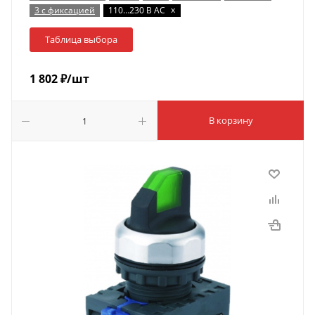
x
3 с фиксацией
110…230 В AC
Таблица выбора
1 802
₽
/шт
В корзину