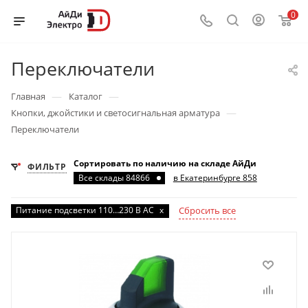
0
Переключатели
—
—
Главная
Каталог
—
Кнопки, джойстики и светосигнальная арматура
Переключатели
Сортировать по наличию на складе АйДи
ФИЛЬТР
Все склады 84866
в Екатеринбурге 858
Питание подсветки 110…230 В AC
x
Сбросить все