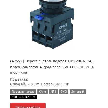
667668 | Переключатель подсвет. NP8-20XD/334, 3
полож. самовозв. 45град, зелен., AC110-230В, 2НО,
IP65, Chint
Под заказ:
Склад АйДи
0 шт
Поставщик
0 шт
Переключатель
Chint
NP8
2НО
Зеленый
x
110…230 В AC
Таблица выбора