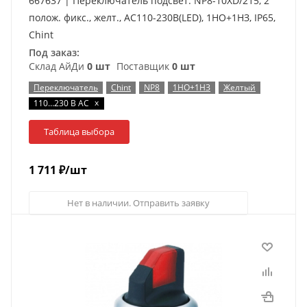
667637 | Переключатель подсвет. NP8-10XD/215, 2
полож. фикс., желт., AC110-230В(LED), 1НО+1НЗ, IP65,
Chint
Под заказ:
Склад АйДи
0 шт
Поставщик
0 шт
Переключатель
Chint
NP8
1НО+1НЗ
Желтый
x
110…230 В AC
Таблица выбора
1 711
₽
/шт
Нет в наличии. Отправить заявку