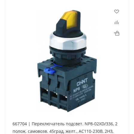
667704 | Переключатель подсвет. NP8-02XD/336, 2
полож. самовозв. 45град, желт., AC110-230В, 2НЗ,