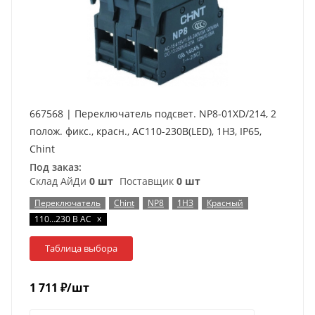
667568 | Переключатель подсвет. NP8-01XD/214, 2
полож. фикс., красн., AC110-230В(LED), 1НЗ, IP65,
Chint
Под заказ:
Склад АйДи
0 шт
Поставщик
0 шт
Переключатель
Chint
NP8
1НЗ
Красный
x
110…230 В AC
Таблица выбора
1 711
₽
/шт