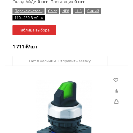
Склад АйДи
0 шт
Поставщик
0 шт
Переключатель
Chint
NP8
1НЗ
Синий
x
110…230 В AC
Таблица выбора
1 711
₽
/шт
Нет в наличии. Отправить заявку