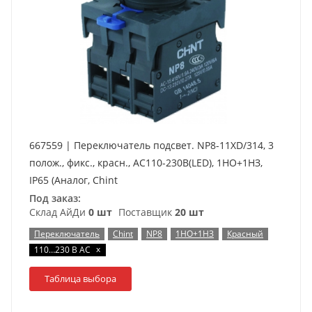
667559 | Переключатель подсвет. NP8-11XD/314, 3
полож., фикс., красн., AC110-230В(LED), 1НО+1НЗ,
IP65 (Аналог, Chint
Под заказ:
Склад АйДи
0 шт
Поставщик
20 шт
Переключатель
Chint
NP8
1НО+1НЗ
Красный
x
110…230 В AC
Таблица выбора