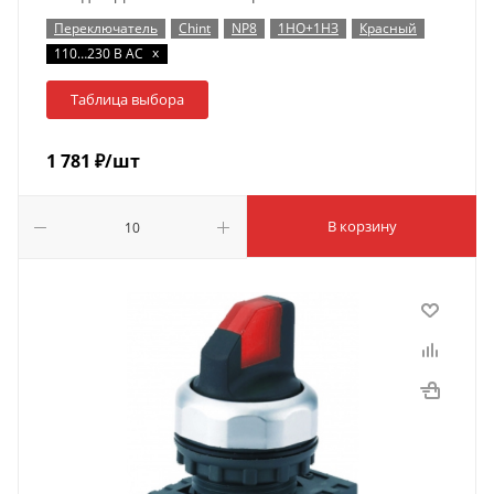
Переключатель
Chint
NP8
1НО+1НЗ
Красный
x
110…230 В AC
Таблица выбора
1 781
₽
/шт
В корзину