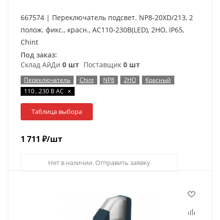
667574 | Переключатель подсвет. NP8-20XD/213, 2
полож. фикс., красн., AC110-230В(LED), 2НО, IP65,
Chint
Под заказ:
Склад АйДи
0 шт
Поставщик
0 шт
Переключатель
Chint
NP8
2НО
Красный
x
110…230 В AC
Таблица выбора
1 711
₽
/шт
Нет в наличии. Отправить заявку