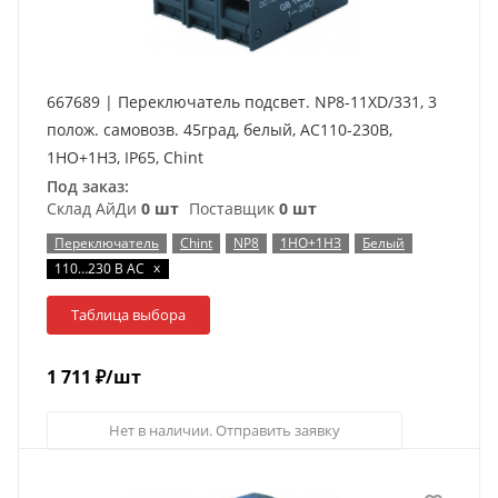
667689 | Переключатель подсвет. NP8-11XD/331, 3
полож. самовозв. 45град, белый, AC110-230В,
1НО+1НЗ, IP65, Chint
Под заказ:
Склад АйДи
0 шт
Поставщик
0 шт
Переключатель
Chint
NP8
1НО+1НЗ
Белый
x
110…230 В AC
Таблица выбора
1 711
₽
/шт
Нет в наличии. Отправить заявку