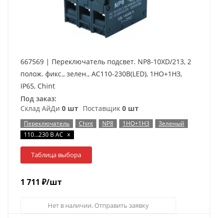
667569 | Переключатель подсвет. NP8-10XD/213, 2
полож. фикс., зелен., AC110-230В(LED), 1НО+1НЗ,
IP65, Chint
Под заказ:
Склад АйДи
0 шт
Поставщик
0 шт
Переключатель
Chint
NP8
1НО+1НЗ
Зеленый
x
110…230 В AC
Таблица выбора
1 711
₽
/шт
Нет в наличии. Отправить заявку