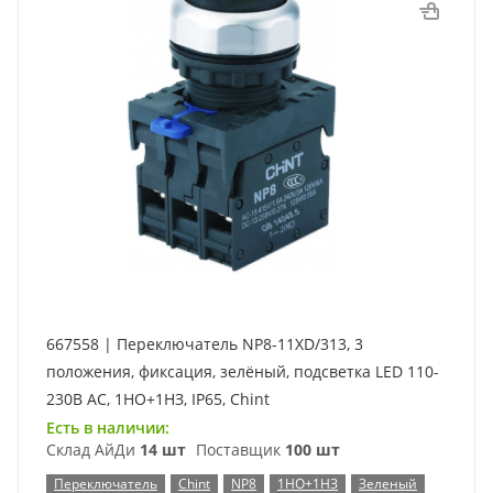
667558 | Переключатель NP8-11XD/313, 3
положения, фиксация, зелёный, подсветка LED 110-
230В AC, 1НО+1НЗ, IP65, Chint
Есть в наличии:
Склад АйДи
14 шт
Поставщик
100 шт
Переключатель
Chint
NP8
1НО+1НЗ
Зеленый