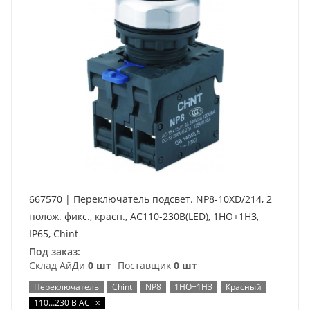
667570 | Переключатель подсвет. NP8-10XD/214, 2
полож. фикс., красн., AC110-230В(LED), 1НО+1НЗ,
IP65, Chint
Под заказ:
Склад АйДи
0 шт
Поставщик
0 шт
Переключатель
Chint
NP8
1НО+1НЗ
Красный
x
110…230 В AC