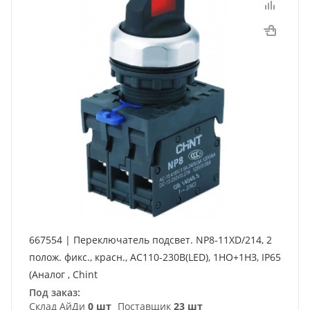
667554 | Переключатель подсвет. NP8-11XD/214, 2
полож. фикс., красн., AC110-230В(LED), 1НО+1НЗ, IP65
(Аналог , Chint
Под заказ:
Склад АйДи
0 шт
Поставщик
23 шт