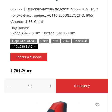
667577 | Переключатель подсвет. NP8-20XD/314, 3
полож. фикс., зелен., AC110-230В(LED), 2НО, IP65
(Аналог ch66, Chint
Под заказ:
Склад АйДи
0 шт
Поставщик
933 шт
Переключатель
Chint
NP8
2НО
Зеленый
x
110…230 В AC
Таблица выбора
1 781
₽
/шт
В корзину