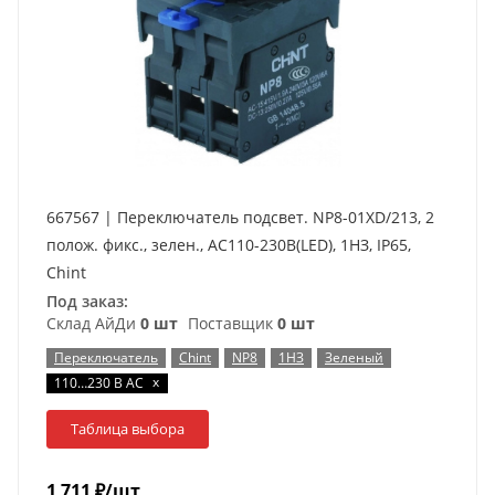
667567 | Переключатель подсвет. NP8-01XD/213, 2
полож. фикс., зелен., AC110-230В(LED), 1НЗ, IP65,
Chint
Под заказ:
Склад АйДи
0 шт
Поставщик
0 шт
Переключатель
Chint
NP8
1НЗ
Зеленый
x
110…230 В AC
Таблица выбора
1 711
₽
/шт