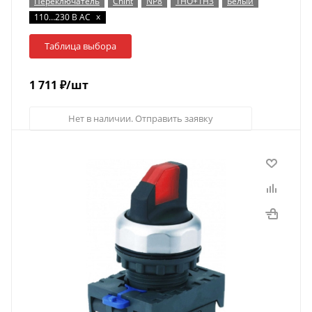
Переключатель
Chint
NP8
1НО+1НЗ
Белый
x
110…230 В AC
Таблица выбора
1 711
₽
/шт
Нет в наличии. Отправить заявку