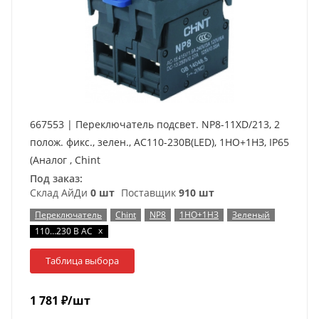
667553 | Переключатель подсвет. NP8-11XD/213, 2
полож. фикс., зелен., AC110-230В(LED), 1НО+1НЗ, IP65
(Аналог , Chint
Под заказ:
Склад АйДи
0 шт
Поставщик
910 шт
Переключатель
Chint
NP8
1НО+1НЗ
Зеленый
x
110…230 В AC
Таблица выбора
1 781
₽
/шт