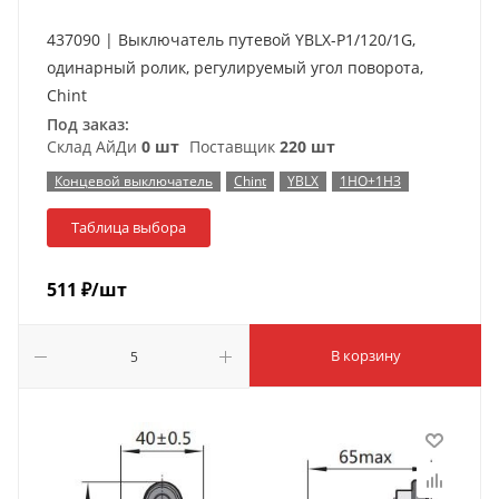
437090 | Выключатель путевой YBLX-P1/120/1G,
одинарный ролик, регулируемый угол поворота,
Chint
Под заказ:
Склад АйДи
0 шт
Поставщик
220 шт
Концевой выключатель
Chint
YBLX
1НО+1НЗ
Таблица выбора
511
₽
/шт
В корзину