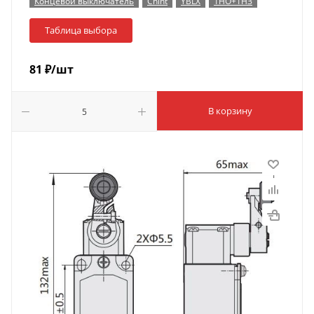
Концевой выключатель
Chint
YBLX
1НО+1НЗ
Таблица выбора
81
₽
/шт
В корзину