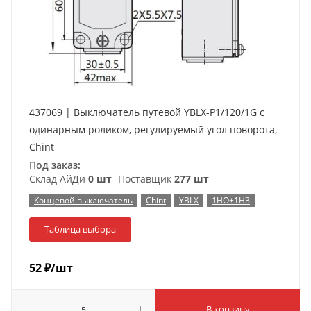
437069 | Выключатель путевой YBLX-P1/120/1G с
одинарным роликом, регулируемый угол поворота,
Chint
Под заказ:
Склад АйДи
0 шт
Поставщик
277 шт
Концевой выключатель
Chint
YBLX
1НО+1НЗ
Таблица выбора
52
₽
/шт
В корзину