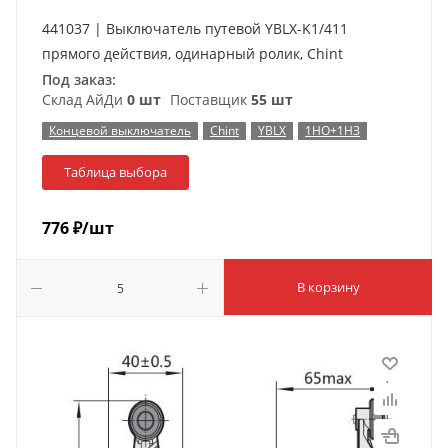
441037 | Выключатель путевой YBLX-K1/411
прямого действия, одинарный ролик, Chint
Под заказ:
Склад АйДи
0 шт
Поставщик
55 шт
Концевой выключатель
Chint
YBLX
1НО+1НЗ
Таблица выбора
776
₽
/шт
В корзину