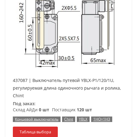
437087 | Выключатель путевой YBLX-P1/120/1U,
регулируемая длина одиночного рычага и ролика,
Chint
Под заказ:
Склад АйДи
0 шт
Поставщик
120 шт
Концевой выключатель
Chint
YBLX
1НО+1НЗ
Таблица выбора