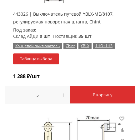
443026 | Выключатель путевой YBLX-ME/8107,
регулируемая поворотная штанга, Chint
Под заказ:
Склад АйДи
0 шт
Поставщик
35 шт
Концевой выключатель
Chint
YBLX
1НО+1НЗ
Таблица выбора
1 288
₽
/шт
В корзину