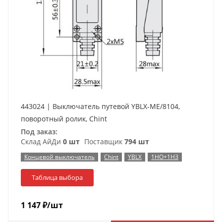
443024 | Выключатель путевой YBLX-ME/8104,
поворотный ролик, Chint
Под заказ:
Склад АйДи
0 шт
Поставщик
794 шт
Концевой выключатель
Chint
YBLX
1НО+1НЗ
Таблица выбора
1 147
₽
/шт