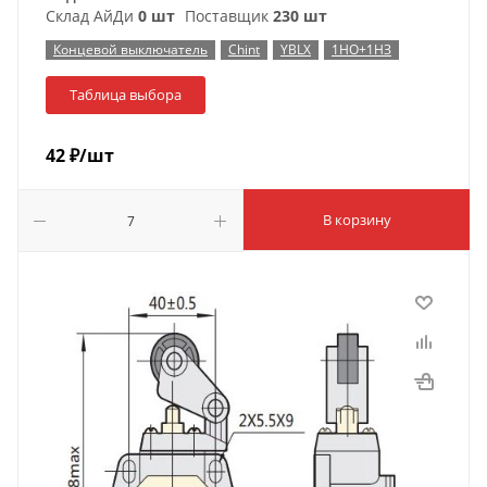
Склад АйДи
0 шт
Поставщик
230 шт
Концевой выключатель
Chint
YBLX
1НО+1НЗ
Таблица выбора
42
₽
/шт
В корзину