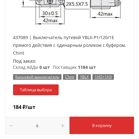
437089 | Выключатель путевой YBLX-P1/120/1E
прямого действия с одинарным роликом с буфером,
Chint
Под заказ:
Склад АйДи
0 шт
Поставщик
1184 шт
Концевой выключатель
Chint
YBLX
1НО+1НЗ
Таблица выбора
184
₽
/шт
В корзину