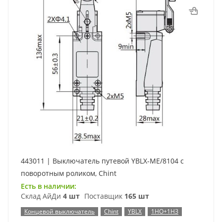
443011 | Выключатель путевой YBLX-ME/8104 c
поворотным роликом, Chint
Есть в наличии:
Склад АйДи
4 шт
Поставщик
165 шт
Концевой выключатель
Chint
YBLX
1НО+1НЗ