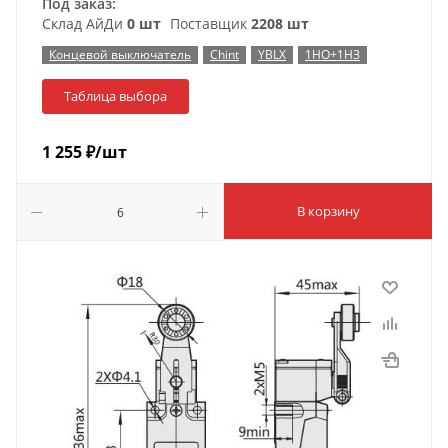
Под заказ:
Склад АйДи
0 шт
Поставщик
2208 шт
Концевой выключатель
Chint
YBLX
1НО+1НЗ
Таблица выбора
1 255
₽
/шт
В корзину