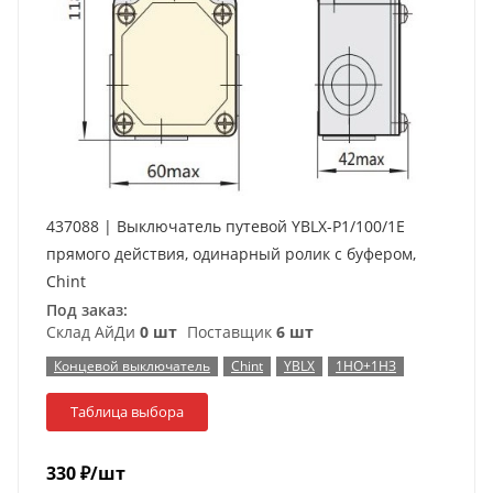
437088 | Выключатель путевой YBLX-P1/100/1E
прямого действия, одинарный ролик с буфером,
Chint
Под заказ:
Склад АйДи
0 шт
Поставщик
6 шт
Концевой выключатель
Chint
YBLX
1НО+1НЗ
Таблица выбора
330
₽
/шт