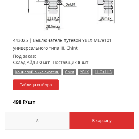
443025 | Выключатель путевой YBLX-ME/8101
универсального типа III, Chint
Под заказ:
Склад АйДи
0 шт
Поставщик
8 шт
Концевой выключатель
Chint
YBLX
1НО+1НЗ
Таблица выбора
498
₽
/шт
В корзину