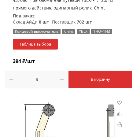
437086 | Выключатель путевой YBLX-P1/120/1D
прямого действия, одинарный ролик, Chint
Под заказ:
Склад АйДи
0 шт
Поставщик
702 шт
Концевой выключатель
Chint
YBLX
1НО+1НЗ
Таблица выбора
394
₽
/шт
В корзину