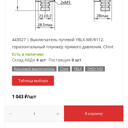
443027 | Выключатель путевой YBLX-ME/8112,
горизонтальный плунжер прямого давления, Chint
Есть в наличии:
Склад АйДи
4 шт
Поставщик
0 шт
Концевой выключатель
Chint
YBLX
1НО+1НЗ
Таблица выбора
1 043
₽
/шт
В корзину