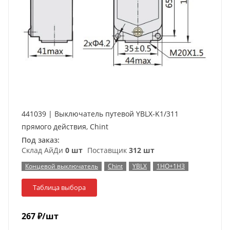
441039 | Выключатель путевой YBLX-K1/311
прямого действия, Chint
Под заказ:
Склад АйДи
0 шт
Поставщик
312 шт
Концевой выключатель
Chint
YBLX
1НО+1НЗ
Таблица выбора
267
₽
/шт