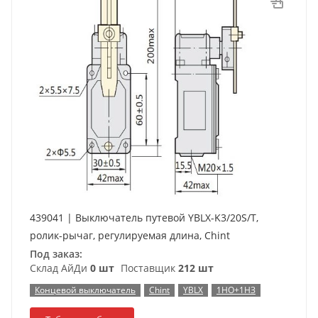
439041 | Выключатель путевой YBLX-K3/20S/T,
ролик-рычаг, регулируемая длина, Chint
Под заказ:
Склад АйДи
0 шт
Поставщик
212 шт
Концевой выключатель
Chint
YBLX
1НО+1НЗ