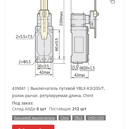
439041 | Выключатель путевой YBLX-K3/20S/T,
ролик-рычаг, регулируемая длина, Chint
Под заказ:
Склад АйДи
0 шт
Поставщик
212 шт
Концевой выключатель
Chint
YBLX
1НО+1НЗ