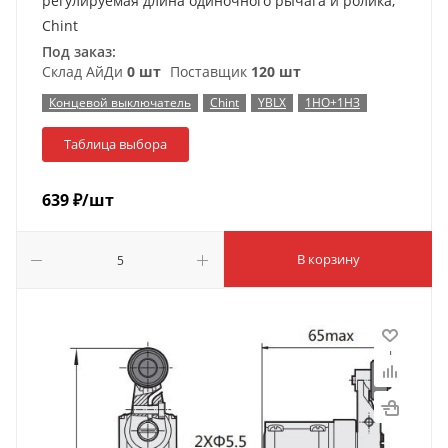
регулируемая длина одиночного рычага и ролика,
Chint
Под заказ:
Склад АйДи
0 шт
Поставщик
120 шт
Концевой выключатель
Chint
YBLX
1НО+1НЗ
Таблица выбора
639
₽
/шт
В корзину