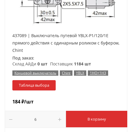
437089 | Выключатель путевой YBLX-P1/120/1E
прямого действия с одинарным роликом с буфером,
Chint
Под заказ:
Склад АйДи
0 шт
Поставщик
1184 шт
Концевой выключатель
Chint
YBLX
1НО+1НЗ
Таблица выбора
184
₽
/шт
В корзину