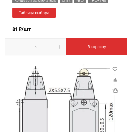
Концевой выключатель
Chint
YBLX
1НО+1НЗ
Таблица выбора
81
₽
/шт
В корзину