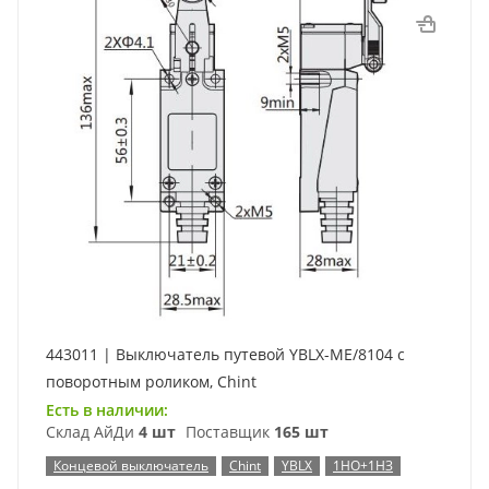
443011 | Выключатель путевой YBLX-ME/8104 c
поворотным роликом, Chint
Есть в наличии:
Склад АйДи
4 шт
Поставщик
165 шт
Концевой выключатель
Chint
YBLX
1НО+1НЗ