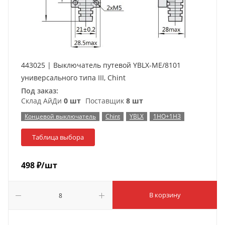
443025 | Выключатель путевой YBLX-ME/8101
универсального типа III, Chint
Под заказ:
Склад АйДи
0 шт
Поставщик
8 шт
Концевой выключатель
Chint
YBLX
1НО+1НЗ
Таблица выбора
498
₽
/шт
В корзину