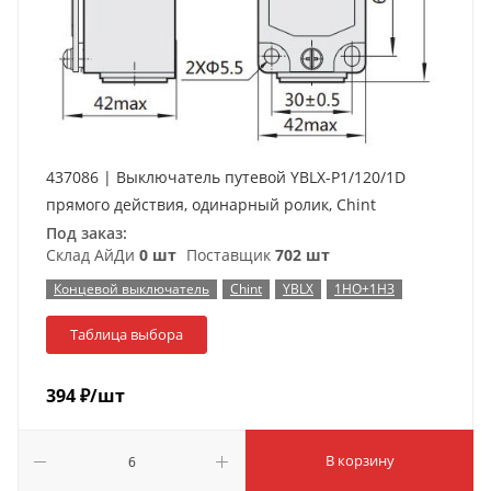
437086 | Выключатель путевой YBLX-P1/120/1D
прямого действия, одинарный ролик, Chint
Под заказ:
Склад АйДи
0 шт
Поставщик
702 шт
Концевой выключатель
Chint
YBLX
1НО+1НЗ
Таблица выбора
394
₽
/шт
В корзину