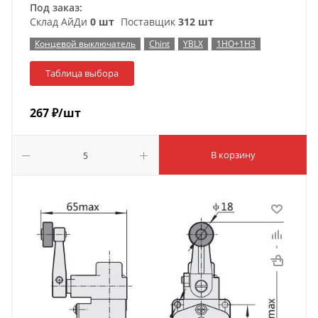
Под заказ:
Склад АйДи
0 шт
Поставщик
312 шт
Концевой выключатель
Chint
YBLX
1НО+1НЗ
Таблица выбора
267
₽
/шт
В корзину