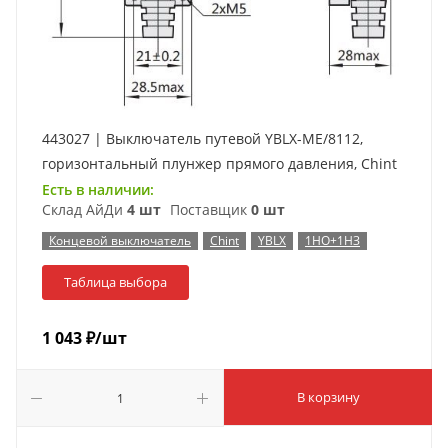
443027 | Выключатель путевой YBLX-ME/8112,
горизонтальный плунжер прямого давления, Chint
Есть в наличии:
Склад АйДи
4 шт
Поставщик
0 шт
Концевой выключатель
Chint
YBLX
1НО+1НЗ
Таблица выбора
1 043
₽
/шт
В корзину