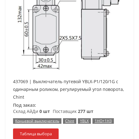
437069 | Выключатель путевой YBLX-P1/120/1G с
одинарным роликом, регулируемый угол поворота,
Chint
Под заказ:
Склад АйДи
0 шт
Поставщик
277 шт
Концевой выключатель
Chint
YBLX
1НО+1НЗ
Таблица выбора