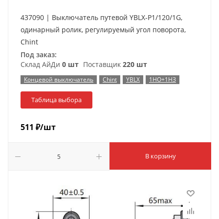
437090 | Выключатель путевой YBLX-P1/120/1G,
одинарный ролик, регулируемый угол поворота,
Chint
Под заказ:
Склад АйДи
0 шт
Поставщик
220 шт
Концевой выключатель
Chint
YBLX
1НО+1НЗ
Таблица выбора
511
₽
/шт
В корзину