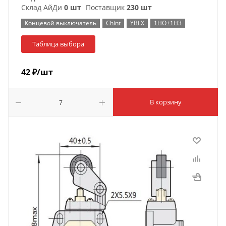
Склад АйДи
0 шт
Поставщик
230 шт
Концевой выключатель
Chint
YBLX
1НО+1НЗ
Таблица выбора
42
₽
/шт
В корзину