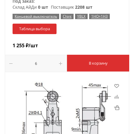
Под заказ:
Склад АйДи
0 шт
Поставщик
2208 шт
Концевой выключатель
Chint
YBLX
1НО+1НЗ
Таблица выбора
1 255
₽
/шт
В корзину