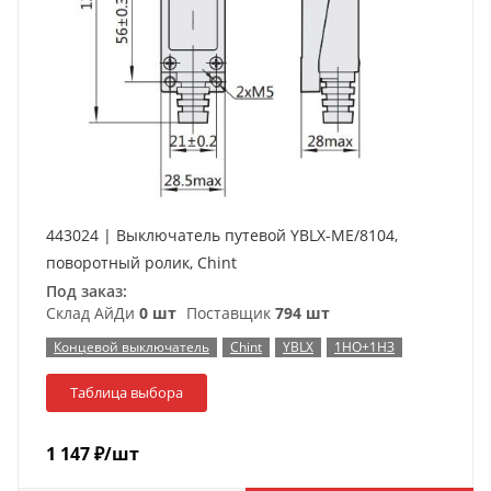
443024 | Выключатель путевой YBLX-ME/8104,
поворотный ролик, Chint
Под заказ:
Склад АйДи
0 шт
Поставщик
794 шт
Концевой выключатель
Chint
YBLX
1НО+1НЗ
Таблица выбора
1 147
₽
/шт