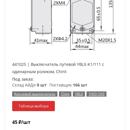
441025 | Выключатель путевой YBLX-K1/111 c
одинарным роликом, Chint
Под заказ:
Склад АйДи
0 шт
Поставщик
166 шт
Концевой выключатель
Chint
YBLX
1НО+1НЗ
Таблица выбора
45
₽
/шт