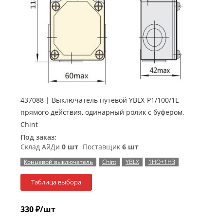
437088 | Выключатель путевой YBLX-P1/100/1E
прямого действия, одинарный ролик с буфером,
Chint
Под заказ:
Склад АйДи
0 шт
Поставщик
6 шт
Концевой выключатель
Chint
YBLX
1НО+1НЗ
Таблица выбора
330
₽
/шт