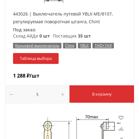
443026 | Выключатель путевой YBLX-ME/8107,
регулируемая поворотная штанга, Chint
Под заказ:
Склад АйДи
0 шт
Поставщик
35 шт
Концевой выключатель
Chint
YBLX
1НО+1НЗ
Таблица выбора
1 288
₽
/шт
В корзину