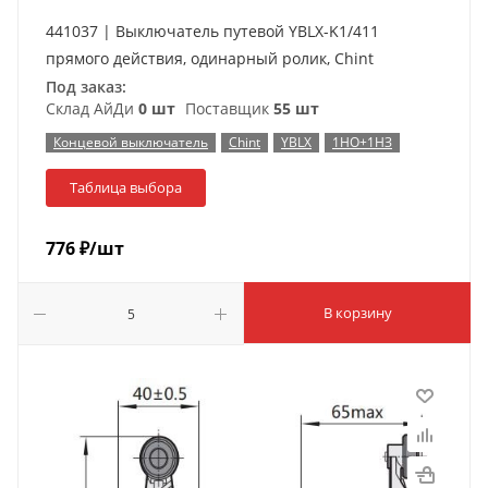
441037 | Выключатель путевой YBLX-K1/411
прямого действия, одинарный ролик, Chint
Под заказ:
Склад АйДи
0 шт
Поставщик
55 шт
Концевой выключатель
Chint
YBLX
1НО+1НЗ
Таблица выбора
776
₽
/шт
В корзину