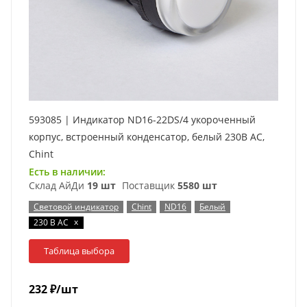
593085 | Индикатор ND16-22DS/4 укороченный
корпус, встроенный конденсатор, белый 230В АС,
Chint
Есть в наличии:
Склад АйДи
19 шт
Поставщик
5580 шт
Световой индикатор
Chint
ND16
Белый
x
230 В AC
Таблица выбора
232
₽
/шт