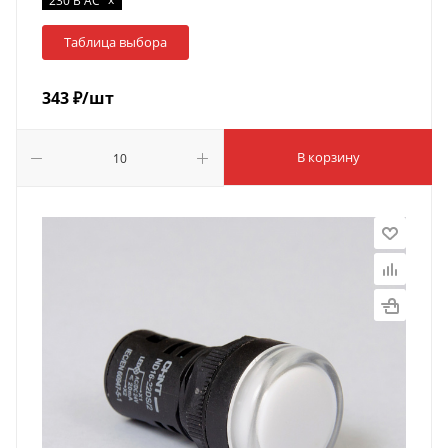
230 В AC
Таблица выбора
343
₽
/шт
В корзину