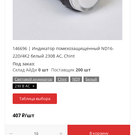
146696 | Индикатор помехозащищенный ND16-
22D/4K2 белый 230В АС, Chint
Под заказ:
Склад АйДи
0 шт
Поставщик
200 шт
Световой индикатор
Chint
ND9
Белый
x
230 В AC
Таблица выбора
407
₽
/шт
В корзину