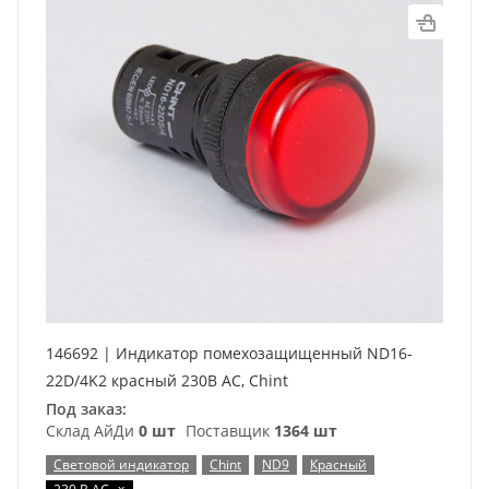
146692 | Индикатор помехозащищенный ND16-
22D/4K2 красный 230В АС, Chint
Под заказ:
Склад АйДи
0 шт
Поставщик
1364 шт
Световой индикатор
Chint
ND9
Красный
x