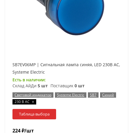
SB7EV06MP | Сигнальная лампа синяя, LED 230В АС,
Systeme Electric
Есть в наличии:
Склад АйДи
5 шт
Поставщик
0 шт
Световой индикатор
Systeme Electric
SB7
Синий
x
230 В AC
Таблица выбора
224
₽
/шт