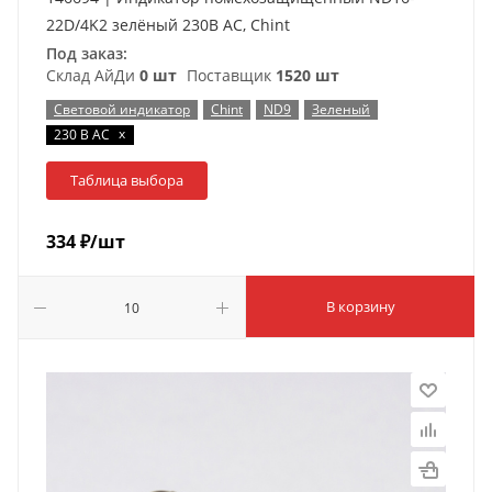
22D/4K2 зелёный 230В АС, Chint
Под заказ:
Склад АйДи
0 шт
Поставщик
1520 шт
Световой индикатор
Chint
ND9
Зеленый
x
230 В AC
Таблица выбора
334
₽
/шт
В корзину