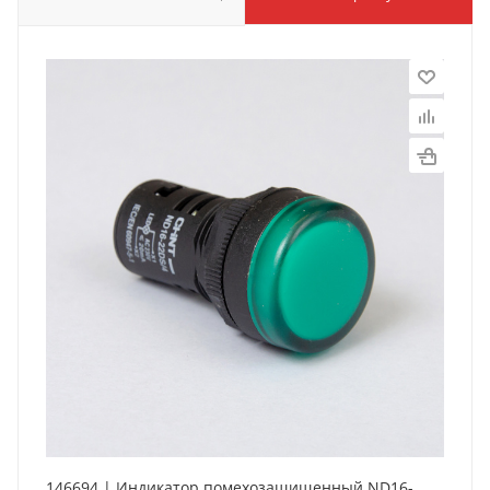
146694 | Индикатор помехозащищенный ND16-