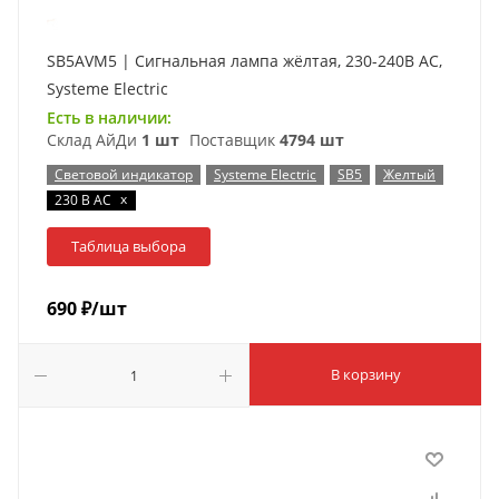
SB5AVM5 | Сигнальная лампа жёлтая, 230-240В АС,
Systeme Electric
Есть в наличии:
Склад АйДи
1 шт
Поставщик
4794 шт
Световой индикатор
Systeme Electric
SB5
Желтый
x
230 В AC
Таблица выбора
690
₽
/шт
В корзину