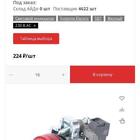
Под заказ:
Склад АйДи
0 шт
Поставщик
4622 шт
Световой индикатор
Systeme Electric
SB7
Желтый
x
230 В AC
Таблица выбора
224
₽
/шт
В корзину