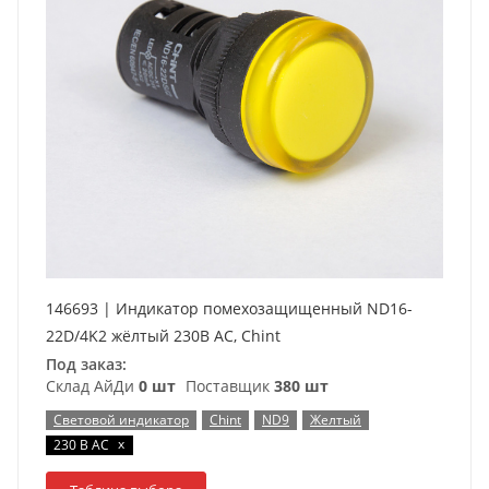
146693 | Индикатор помехозащищенный ND16-
22D/4K2 жёлтый 230В АС, Chint
Под заказ:
Склад АйДи
0 шт
Поставщик
380 шт
Световой индикатор
Chint
ND9
Желтый
x
230 В AC