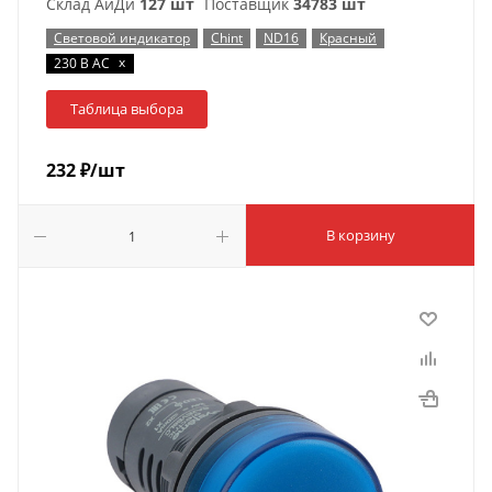
Склад АйДи
127 шт
Поставщик
34783 шт
Световой индикатор
Chint
ND16
Красный
x
230 В AC
Таблица выбора
232
₽
/шт
В корзину