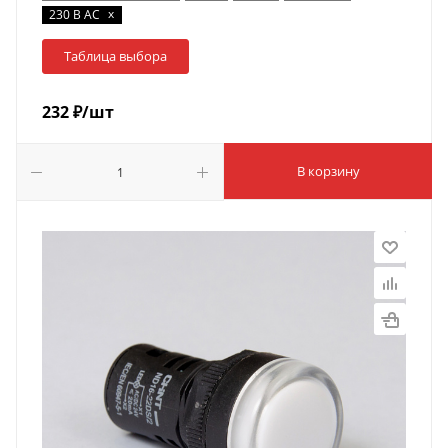
x
230 В AC
Таблица выбора
232
₽
/шт
В корзину