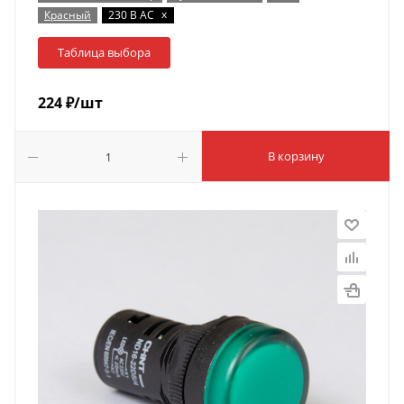
x
Красный
230 В AC
Таблица выбора
224
₽
/шт
В корзину