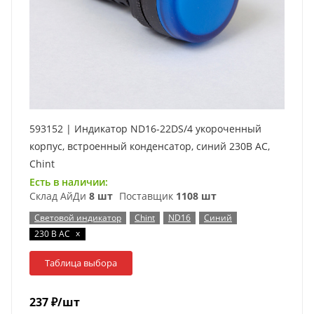
593152 | Индикатор ND16-22DS/4 укороченный
корпус, встроенный конденсатор, синий 230В АС,
Chint
Есть в наличии:
Склад АйДи
8 шт
Поставщик
1108 шт
Световой индикатор
Chint
ND16
Синий
x
230 В AC
Таблица выбора
237
₽
/шт