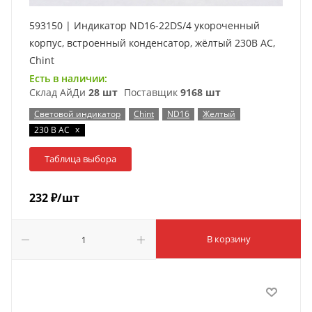
593150 | Индикатор ND16-22DS/4 укороченный
корпус, встроенный конденсатор, жёлтый 230В АС,
Chint
Есть в наличии:
Склад АйДи
28 шт
Поставщик
9168 шт
Световой индикатор
Chint
ND16
Желтый
x
230 В AC
Таблица выбора
232
₽
/шт
В корзину