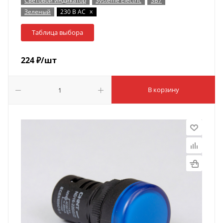
Световой индикатор
Systeme Electric
SB7
x
Зеленый
230 В AC
Таблица выбора
224
₽
/шт
В корзину