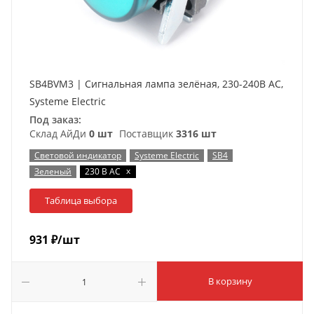
SB4BVM3 | Сигнальная лампа зелёная, 230-240В АС,
Systeme Electric
Под заказ:
Склад АйДи
0 шт
Поставщик
3316 шт
Световой индикатор
Systeme Electric
SB4
x
Зеленый
230 В AC
Таблица выбора
931
₽
/шт
В корзину