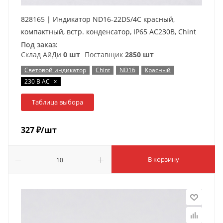
828165 | Индикатор ND16-22DS/4C красный,
компактный, встр. конденсатор, IP65 АС230В, Chint
Под заказ:
Склад АйДи
0 шт
Поставщик
2850 шт
Световой индикатор
Chint
ND16
Красный
x
230 В AC
Таблица выбора
327
₽
/шт
В корзину