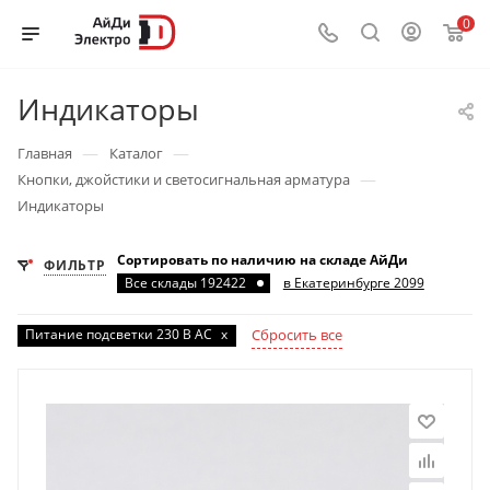
0
Индикаторы
—
—
Главная
Каталог
—
Кнопки, джойстики и светосигнальная арматура
Индикаторы
Сортировать по наличию на складе АйДи
ФИЛЬТР
Все склады 192422
в Екатеринбурге 2099
Питание подсветки 230 В AC
x
Сбросить все