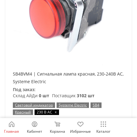
SB4BVM4 | Сигнальная лампа красная, 230-240В АС,
Systeme Electric
Под заказ:
Склад АйДи
0 шт
Поставщик
3102 шт
Световой индикатор
Systeme Electric
SB4
x
Красный
230 В AC
Таблица выбора
Главная
Кабинет
Корзина
Избранные
Каталог