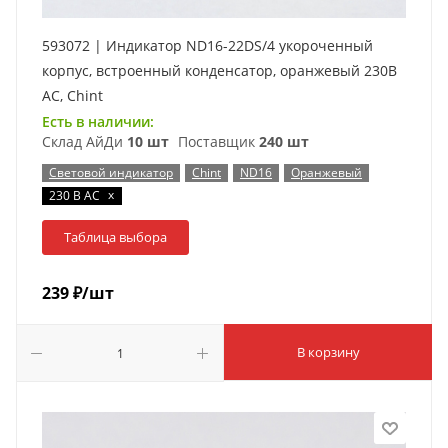
593072 | Индикатор ND16-22DS/4 укороченный
корпус, встроенный конденсатор, оранжевый 230В
АС, Chint
Есть в наличии:
Склад АйДи
10 шт
Поставщик
240 шт
Световой индикатор
Chint
ND16
Оранжевый
x
230 В AC
Таблица выбора
239
₽
/шт
В корзину