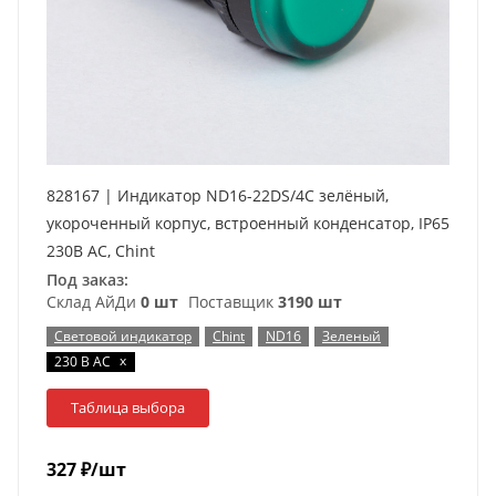
828167 | Индикатор ND16-22DS/4C зелёный,
укороченный корпус, встроенный конденсатор, IP65
230В АС, Chint
Под заказ:
Склад АйДи
0 шт
Поставщик
3190 шт
Световой индикатор
Chint
ND16
Зеленый
x
230 В AC
Таблица выбора
327
₽
/шт