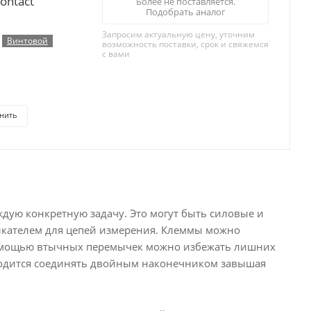
ontact
Более не поставляется.
Подобрать аналог
Запросим актуальную цену, уточним
Винтовой
возможность поставки, срок и свяжемся
с вами
нить
ую конкретную задачу. Это могут быть силовые и
ыкателем для цепей измерения. Клеммы можно
 помощью втычных перемычек можно избежать лишних
иходится соединять двойным наконечником завышая