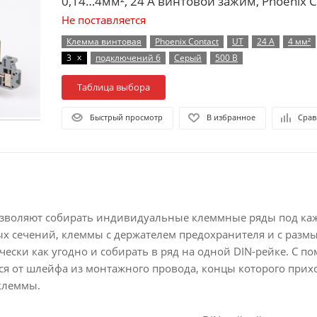
0,14…4мм², 24 А винтовой зажим, Phoenix C
Не поставляется
Клемма винтовая
Phoenix Contact
UT
24 А
4 мм²
x
3
подключений 6
Серый
500 В
Таблица выбора
Быстрый просмотр
В избранное
Срав
зволяют собирать индивидуальные клеммные ряды под кажд
х сечений, клеммы с держателем предохранителя и с разм
ески как угодно и собирать в ряд на одной DIN-рейке. С
ься от шлейфа из монтажного провода, концы которого пр
клеммы.