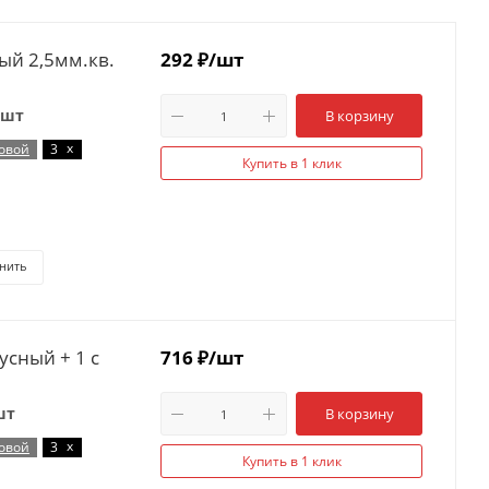
.кв.
292
₽
/шт
 шт
В корзину
x
овой
3
Купить в 1 клик
нить
усный + 1 с
716
₽
/шт
шт
В корзину
x
овой
3
Купить в 1 клик