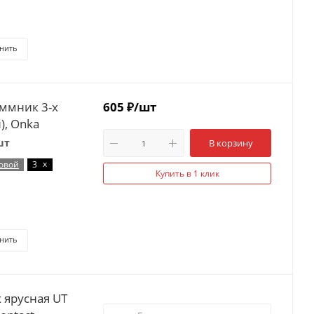
нить
еммник 3-х
605
₽
/шт
), Onka
шт
В корзину
x
овой
3
Купить в 1 клик
нить
х ярусная UT