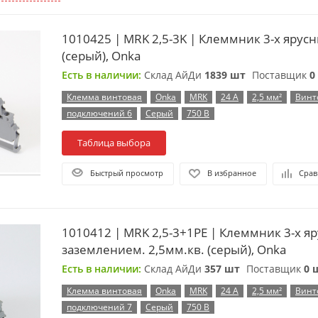
1010425 | MRK 2,5-3K | Клеммник 3-х ярусный 2,5мм
(серый), Onka
Есть в наличии:
Склад АйДи
1839 шт
Поставщик
0
Клемма винтовая
Onka
MRK
24 А
2,5 мм²
Винт
подключений 6
Серый
750 В
Таблица выбора
Быстрый просмотр
В избранное
Срав
1010412 | MRK 2,5-3+1PE | Клеммник 3-х яр
заземлением. 2,5мм.кв. (серый), Onka
Есть в наличии:
Склад АйДи
357 шт
Поставщик
0 
Клемма винтовая
Onka
MRK
24 А
2,5 мм²
Винт
подключений 7
Серый
750 В