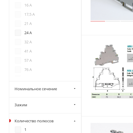
16 А
17,5 А
21 А
24 А
32 А
41 А
57 А
76 А
125 А
150 А
Номинальное сечение
192 А
Зажим
195 А
232 А
Количество полюсов
269 А
1