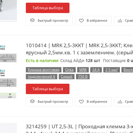
Таблица выбора
Быстрый просмотр
В избранное
Срав
1010414 | MRK 2,5-3KKT | MRK 2,5-3KKT; Кл
ярусный 2,5мм.кв. 1 с заземлением. (серый
Есть в наличии:
Склад АйДи
128 шт
Поставщик
0 
Клемма винтовая
Onka
MRK
24 А
2,5 мм²
Винт
подключений 6
Серый
750 В
Таблица выбора
Быстрый просмотр
В избранное
Срав
3214259 | UT 2,5-3L | Проходная клемма 3-