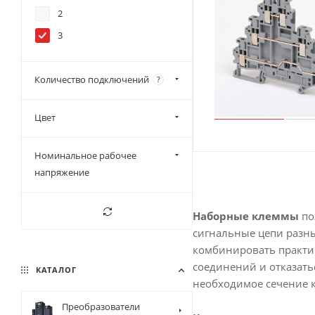
309 А
2
415 А
3
Количество подключений
?
Цвет
Номинальное рабочее
напряжение
Наборные клеммы
по
сигнальные цепи разны
комбинировать практич
соединений и отказат
КАТАЛОГ
необходимое сечение 
Преобразователи