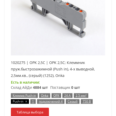
1020275 | OPK 2,5C | OPK 2,5C; Клеммник
пруж.быстрозажимной (Push in), 4-х выводной,
2,5мм.кв., (серый) (1252), Onka
Есть в наличии:
Склад АйДи
4884 шт
Поставщик
0 шт
Клемма Push-in
Onka
OPK
24 А
2,5 мм²
x
Push-in
1
подключений 4
Серый
750 В
Таблица выбора