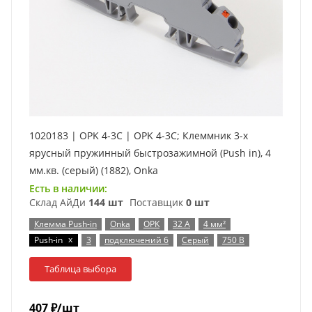
1020183 | OPK 4-3C | OPK 4-3C; Клеммник 3-х
ярусный пружинный быстрозажимной (Push in), 4
мм.кв. (серый) (1882), Onka
Есть в наличии:
Склад АйДи
144 шт
Поставщик
0 шт
Клемма Push-in
Onka
OPK
32 А
4 мм²
x
Push-in
3
подключений 6
Серый
750 В
Таблица выбора
407
₽
/шт