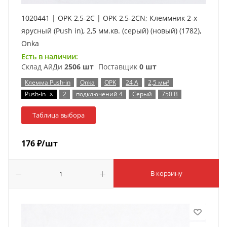
1020441 | OPK 2,5-2C | OPK 2,5-2CN; Клеммник 2-х
ярусный (Push in), 2,5 мм.кв. (серый) (новый) (1782),
Onka
Есть в наличии:
Склад АйДи
2506 шт
Поставщик
0 шт
Клемма Push-in
Onka
OPK
24 А
2,5 мм²
x
Push-in
2
подключений 4
Серый
750 В
Таблица выбора
176
₽
/шт
В корзину