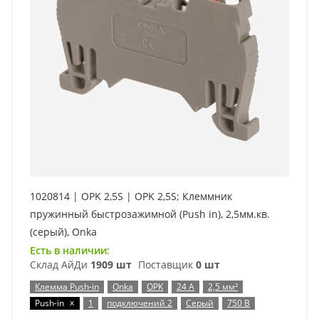
1020814 | OPK 2,5S | OPK 2,5S; Клеммник
пружинный быстрозажимной (Push in), 2,5мм.кв.
(серый), Onka
Есть в наличии:
Склад АйДи
1909 шт
Поставщик
0 шт
Клемма Push-in
Onka
OPK
24 А
2,5 мм²
x
Push-in
1
подключений 2
Серый
750 В