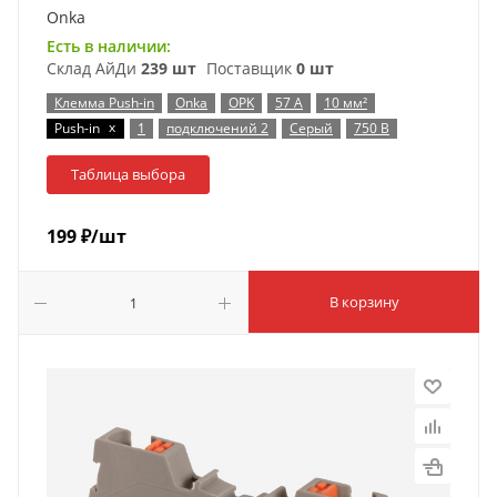
Onka
Есть в наличии:
Склад АйДи
239 шт
Поставщик
0 шт
Клемма Push-in
Onka
OPK
57 А
10 мм²
x
Push-in
1
подключений 2
Серый
750 В
Таблица выбора
199
₽
/шт
В корзину