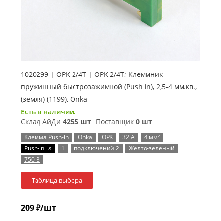
1020299 | OPK 2/4T | OPK 2/4T; Клеммник
пружинный быстрозажимной (Push in), 2,5-4 мм.кв.,
(земля) (1199), Onka
Есть в наличии:
Склад АйДи
4255 шт
Поставщик
0 шт
Клемма Push-in
Onka
OPK
32 А
4 мм²
x
Push-in
1
подключений 2
Желто-зеленый
750 В
Таблица выбора
209
₽
/шт