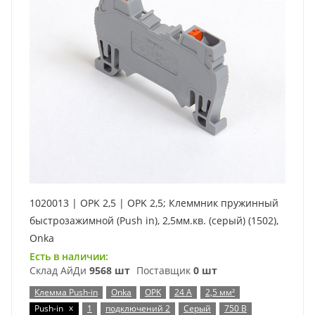
1020013 | OPK 2,5 | OPK 2,5; Клеммник пружинный
быстрозажимной (Push in), 2,5мм.кв. (серый) (1502),
Onka
Есть в наличии:
Склад АйДи
9568 шт
Поставщик
0 шт
Клемма Push-in
Onka
OPK
24 А
2,5 мм²
x
Push-in
1
подключений 2
Серый
750 В