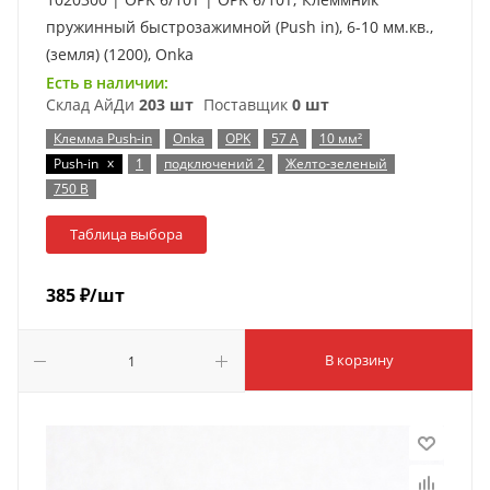
пружинный быстрозажимной (Push in), 6-10 мм.кв.,
(земля) (1200), Onka
Есть в наличии:
Склад АйДи
203 шт
Поставщик
0 шт
Клемма Push-in
Onka
OPK
57 А
10 мм²
x
Push-in
1
подключений 2
Желто-зеленый
750 В
Таблица выбора
385
₽
/шт
В корзину