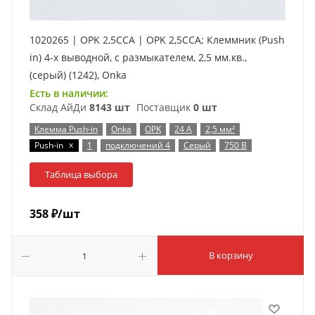
1020265 | OPK 2,5CCA | OPK 2,5CCA; Клеммник (Push
in) 4-х выводной, с размыкателем, 2,5 мм.кв.,
(серый) (1242), Onka
Есть в наличии:
Склад АйДи
8143 шт
Поставщик
0 шт
Клемма Push-in
Onka
OPK
24 А
2,5 мм²
x
Push-in
1
подключений 4
Серый
750 В
Таблица выбора
358
₽
/шт
В корзину