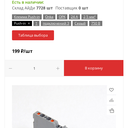
Есть в наличии:
Склад АйДи
7728 шт
Поставщик
0 шт
Клемма Push-in
Onka
OPK
24 А
2,5 мм²
x
Push-in
1
подключений 3
Серый
750 В
Таблица выбора
199
₽
/шт
В корзину