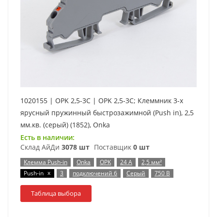
1020155 | OPK 2,5-3C | OPK 2,5-3C; Клеммник 3-х
ярусный пружинный быстрозажимной (Push in), 2,5
мм.кв. (серый) (1852), Onka
Есть в наличии:
Склад АйДи
3078 шт
Поставщик
0 шт
Клемма Push-in
Onka
OPK
24 А
2,5 мм²
x
Push-in
3
подключений 6
Серый
750 В
Таблица выбора