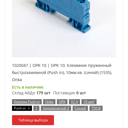
1020047 | OPK 10 | OPK 10; Клеммник пружинный
быстрозажимной (Push in), 10мм.кв. (синий) (1535),
Onka
Есть в наличии:
Склад АйДи
179 шт
Поставщик
0 шт
Клемма Push-in
Onka
OPK
57 А
10 мм²
x
Push-in
1
подключений 2
Синий
750 В
Таблица выбора