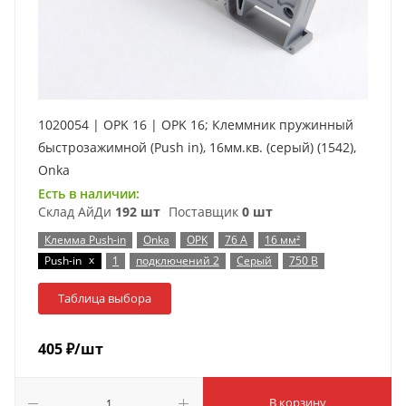
1020054 | OPK 16 | OPK 16; Клеммник пружинный
быстрозажимной (Push in), 16мм.кв. (серый) (1542),
Onka
Есть в наличии:
Склад АйДи
192 шт
Поставщик
0 шт
Клемма Push-in
Onka
OPK
76 А
16 мм²
x
Push-in
1
подключений 2
Серый
750 В
Таблица выбора
405
₽
/шт
В корзину