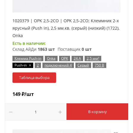
1020379 | OPK 2,5-2CO | OPK 2,5-2CO; Клеммник 2-х
ярусный (Push in), 2,5 мм.кв. (серый) (низкий) (1722),
Onka
Есть в наличии:
Склад АйДи
1863 шт
Поставщик
0 шт
Клемма Push-in
Onka
OPK
24 А
2,5 мм²
x
Push-in
2
подключений 4
Серый
750 В
Таблица выбора
149
₽
/шт
В корзину