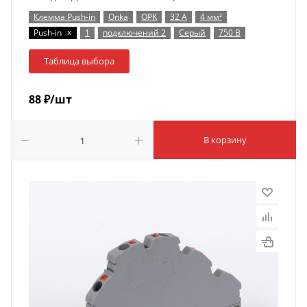
Клемма Push-in
Onka
OPK
32 А
4 мм²
x
Push-in
1
подключений 2
Серый
750 В
Таблица выбора
88
₽
/шт
В корзину