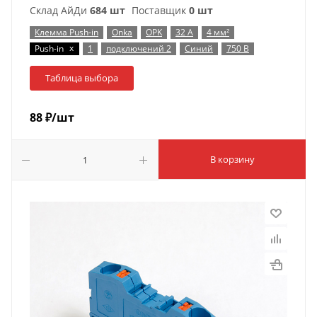
Склад АйДи
684 шт
Поставщик
0 шт
Клемма Push-in
Onka
OPK
32 А
4 мм²
x
Push-in
1
подключений 2
Синий
750 В
Таблица выбора
88
₽
/шт
В корзину