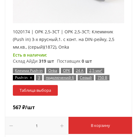
1020174 | OPK 2,5-3CT | OPK 2,5-3CT; Клеммник
(Push in) 3-х ярусный,1. с конт. на DIN-рейку, 2,5
мм.кв., (серый)(1872), Onka
Есть в наличии:
Склад АйДи
319 шт
Поставщик
0 шт
Клемма Push-in
Onka
OPK
24 А
2,5 мм²
x
Push-in
3
подключений 6
Серый
750 В
Таблица выбора
567
₽
/шт
В корзину