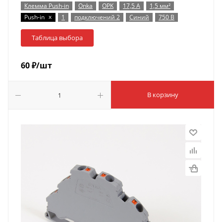
Клемма Push-in
Onka
OPK
17,5 А
1,5 мм²
x
Push-in
1
подключений 2
Синий
750 В
Таблица выбора
60
₽
/шт
В корзину