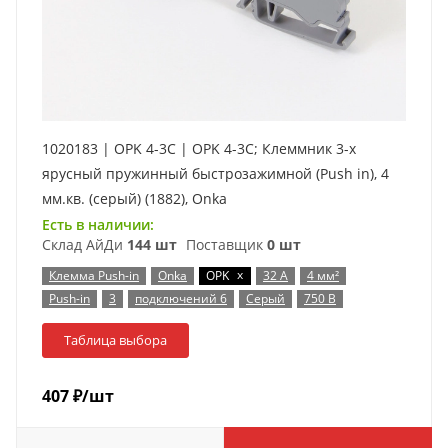
1020183 | OPK 4-3C | OPK 4-3C; Клеммник 3-х
ярусный пружинный быстрозажимной (Push in), 4
мм.кв. (серый) (1882), Onka
Есть в наличии:
Склад АйДи
144 шт
Поставщик
0 шт
x
Клемма Push-in
Onka
OPK
32 А
4 мм²
Push-in
3
подключений 6
Серый
750 В
Таблица выбора
407
₽
/шт