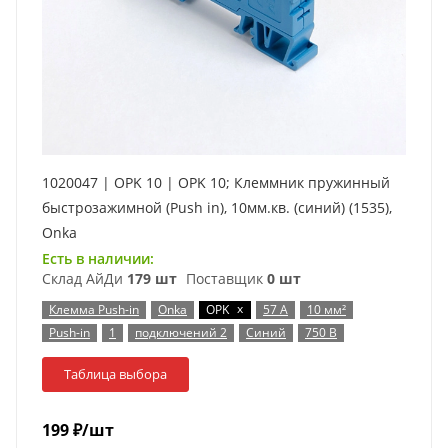
1020047 | OPK 10 | OPK 10; Клеммник пружинный
быстрозажимной (Push in), 10мм.кв. (синий) (1535),
Onka
Есть в наличии:
Склад АйДи
179 шт
Поставщик
0 шт
x
Клемма Push-in
Onka
OPK
57 А
10 мм²
Push-in
1
подключений 2
Синий
750 В
Таблица выбора
199
₽
/шт