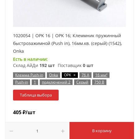
1020054 | OPK 16 | OPK 16; Клеммник пружинный
быстрозажимной (Push in), 16мм.кв. (серый) (1542),
Onka
Есть в наличии:
Склад АйДи
192 шт
Поставщик
0 шт
x
Клемма Push-in
Onka
OPK
76 А
16 мм²
Push-in
1
подключений 2
Серый
750 В
Таблица выбора
405
₽
/шт
В корзину