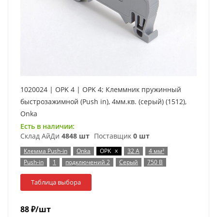
1020024 | OPK 4 | OPK 4; Клеммник пружинный
быстрозажимной (Push in), 4мм.кв. (серый) (1512),
Onka
Есть в наличии:
Склад АйДи
4848 шт
Поставщик
0 шт
x
Клемма Push-in
Onka
OPK
32 А
4 мм²
Push-in
1
подключений 2
Серый
750 В
Таблица выбора
88
₽
/шт