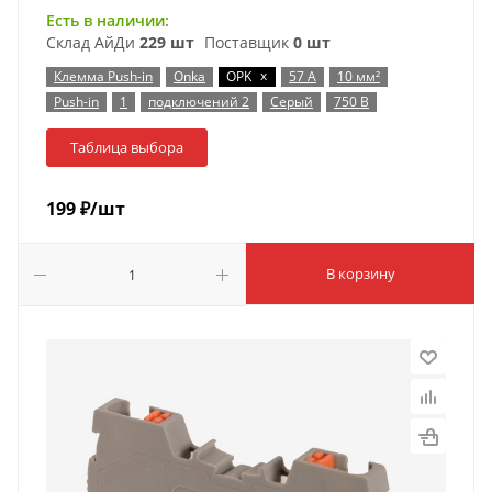
Есть в наличии:
Склад АйДи
229 шт
Поставщик
0 шт
x
Клемма Push-in
Onka
OPK
57 А
10 мм²
Push-in
1
подключений 2
Серый
750 В
Таблица выбора
199
₽
/шт
В корзину