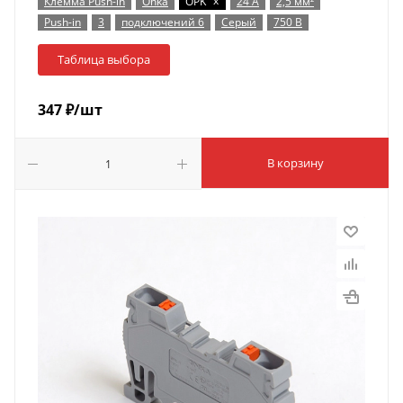
x
Клемма Push-in
Onka
OPK
24 А
2,5 мм²
Push-in
3
подключений 6
Серый
750 В
Таблица выбора
347
₽
/шт
В корзину