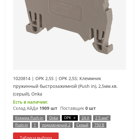
1020814 | OPK 2,5S | OPK 2,5S; Клеммник
пружинный быстрозажимной (Push in), 2,5мм.кв.
(серый), Onka
Есть в наличии:
Склад АйДи
1909 шт
Поставщик
0 шт
x
Клемма Push-in
Onka
OPK
24 А
2,5 мм²
Push-in
1
подключений 2
Серый
750 В
Таблица выбора