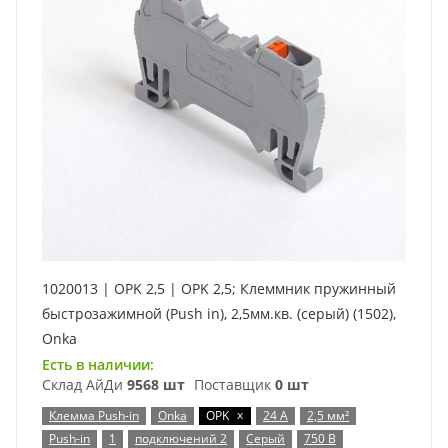
1020013 | OPK 2,5 | OPK 2,5; Клеммник пружинный
быстрозажимной (Push in), 2,5мм.кв. (серый) (1502),
Onka
Есть в наличии:
Склад АйДи
9568 шт
Поставщик
0 шт
x
Клемма Push-in
Onka
OPK
24 А
2,5 мм²
Push-in
1
подключений 2
Серый
750 В