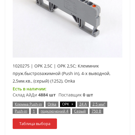
1020275 | OPK 2,5C | OPK 2,5C; Клеммник
пруж.быстрозажимной (Push in), 4-х выводной,
2,5мм.кв., (серый) (1252), Onka
Есть в наличии:
Склад АйДи
4884 шт
Поставщик
0 шт
x
Клемма Push-in
Onka
OPK
24 А
2,5 мм²
Push-in
1
подключений 4
Серый
750 В
Таблица выбора