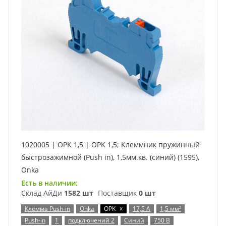
1020005 | OPK 1,5 | OPK 1,5; Клеммник пружинный
быстрозажимной (Push in), 1,5мм.кв. (синий) (1595),
Onka
Есть в наличии:
Склад АйДи
1582 шт
Поставщик
0 шт
x
Клемма Push-in
Onka
OPK
17,5 А
1,5 мм²
Push-in
1
подключений 2
Синий
750 В