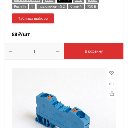
Push-in
1
подключений 2
Синий
750 В
Таблица выбора
88
₽
/шт
В корзину