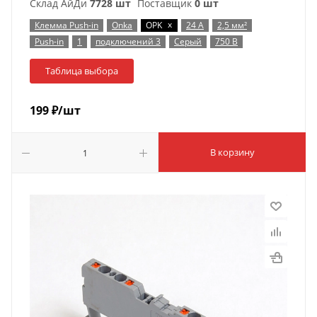
Склад АйДи
7728 шт
Поставщик
0 шт
x
Клемма Push-in
Onka
OPK
24 А
2,5 мм²
Push-in
1
подключений 3
Серый
750 В
Таблица выбора
199
₽
/шт
В корзину