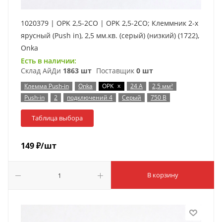
1020379 | OPK 2,5-2CO | OPK 2,5-2CO; Клеммник 2-х
ярусный (Push in), 2,5 мм.кв. (серый) (низкий) (1722),
Onka
Есть в наличии:
Склад АйДи
1863 шт
Поставщик
0 шт
x
Клемма Push-in
Onka
OPK
24 А
2,5 мм²
Push-in
2
подключений 4
Серый
750 В
Таблица выбора
149
₽
/шт
В корзину