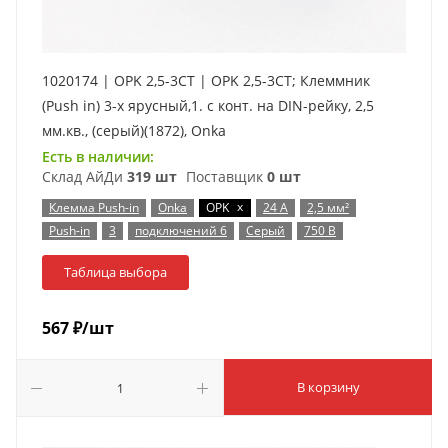
1020174 | OPK 2,5-3CT | OPK 2,5-3CT; Клеммник
(Push in) 3-х ярусный,1. с конт. на DIN-рейку, 2,5
мм.кв., (серый)(1872), Onka
Есть в наличии:
Склад АйДи
319 шт
Поставщик
0 шт
x
Клемма Push-in
Onka
OPK
24 А
2,5 мм²
Push-in
3
подключений 6
Серый
750 В
Таблица выбора
567
₽
/шт
В корзину