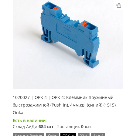
1020027 | OPK 4 | OPK 4; Клеммник пружинный
быстрозажимной (Push in), 4мм.кв. (синий) (1515),
Onka
Есть в наличии:
Склад АйДи
684 шт
Поставщик
0 шт
x
Клемма Push-in
Onka
OPK
32 А
4 мм²