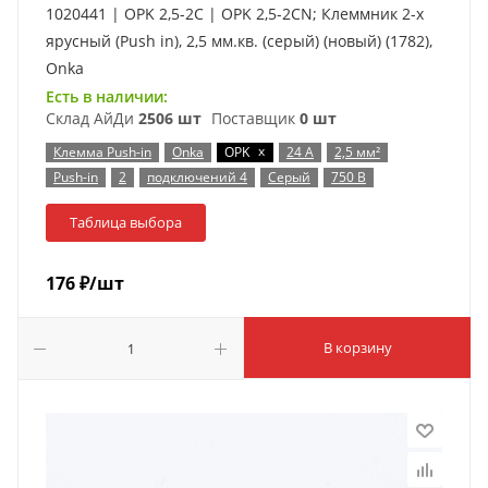
1020441 | OPK 2,5-2C | OPK 2,5-2CN; Клеммник 2-х
ярусный (Push in), 2,5 мм.кв. (серый) (новый) (1782),
Onka
Есть в наличии:
Склад АйДи
2506 шт
Поставщик
0 шт
x
Клемма Push-in
Onka
OPK
24 А
2,5 мм²
Push-in
2
подключений 4
Серый
750 В
Таблица выбора
176
₽
/шт
В корзину