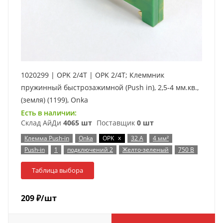
1020299 | OPK 2/4T | OPK 2/4T; Клеммник
пружинный быстрозажимной (Push in), 2,5-4 мм.кв.,
(земля) (1199), Onka
Есть в наличии:
Склад АйДи
4065 шт
Поставщик
0 шт
x
Клемма Push-in
Onka
OPK
32 А
4 мм²
Push-in
1
подключений 2
Желто-зеленый
750 В
Таблица выбора
209
₽
/шт