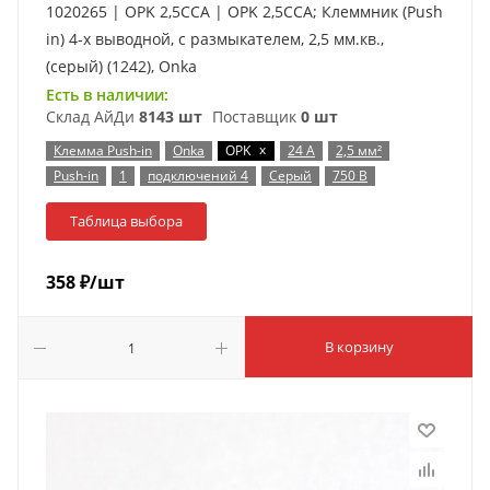
1020265 | OPK 2,5CCA | OPK 2,5CCA; Клеммник (Push
in) 4-х выводной, с размыкателем, 2,5 мм.кв.,
(серый) (1242), Onka
Есть в наличии:
Склад АйДи
8143 шт
Поставщик
0 шт
x
Клемма Push-in
Onka
OPK
24 А
2,5 мм²
Push-in
1
подключений 4
Серый
750 В
Таблица выбора
358
₽
/шт
В корзину