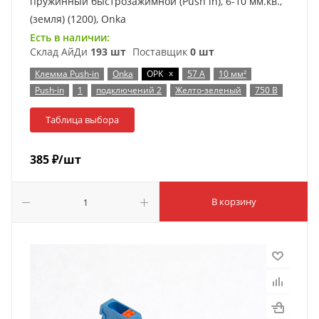
пружинный быстрозажимной (Push in), 6-10 мм.кв.,
(земля) (1200), Onka
Есть в наличии:
Склад АйДи
193 шт
Поставщик
0 шт
x
Клемма Push-in
Onka
OPK
57 А
10 мм²
Push-in
1
подключений 2
Желто-зеленый
750 В
Таблица выбора
385
₽
/шт
В корзину